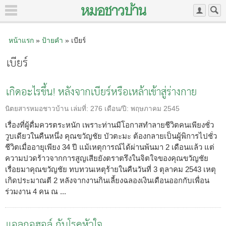
หน้าแรก
»
ป้ายคำ
» เบียร์
เบียร์
เกิดอะไรขึ้น! หลังจากเบียร์หรือเหล้าเข้าสู่ร่างกาย
นิตยสารหมอชาวบ้าน
เล่มที่:
276
เดือน/ปี:
พฤษภาคม 2545
เรื่องที่ผู้ดื่มควรตระหนัก เพราะท่านมีโอกาสทำลายชีวิตคนเพียงชั่ว
วูบเดียวในคืนหนึ่ง คุณขวัญชัย บัวตะมะ ต้องกลายเป็นผู้พิการไปชั่ว
ชีวิตเมื่ออายุเพียง 34 ปี แม้เหตุการณ์ได้ผ่านพ้นมา 2 เดือนแล้ว แต่
ความปวดร้าวจากการสูญเสียยังตราตรึงในจิตใจของคุณขวัญชัย
เรื่อยมาคุณขวัญชัย ทบทวนเหตุร้ายในคืนวันที่ 3 ตุลาคม 2543 เหตุ
เกิดประมาณตี 2 หลังจากงานกินเลี้ยงฉลองเงินเดือนออกกับเพื่อน
ร่วมงาน 4 คน ณ ...
แอลกอฮอล์ กับโรคหัวใจ