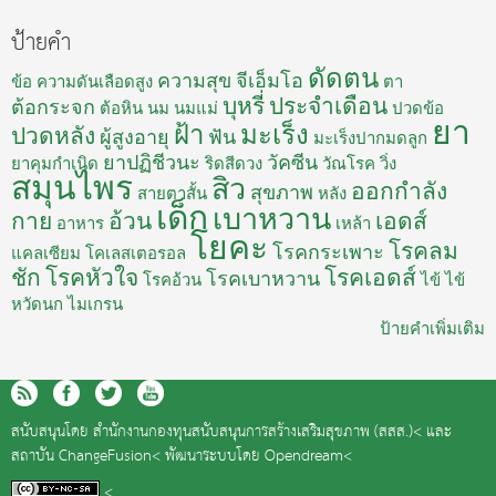
ป้ายคำ
ดัดตน
ความสุข
จีเอ็มโอ
ข้อ
ความดันเลือดสูง
ตา
บุหรี่
ประจำเดือน
ต้อกระจก
ต้อหิน
นม
นมแม่
ปวดข้อ
ยา
ฝ้า
มะเร็ง
ปวดหลัง
ผู้สูงอายุ
ฟัน
มะเร็งปากมดลูก
ยาปฏิชีวนะ
วัคซีน
ยาคุมกำเนิด
ริดสีดวง
วัณโรค
วิ่ง
สมุนไพร
สิว
ออกกำลัง
สุขภาพ
สายตาสั้น
หลัง
เด็ก
เบาหวาน
กาย
อ้วน
เอดส์
อาหาร
เหล้า
โยคะ
โรคลม
โรคกระเพาะ
แคลเซียม
โคเลสเตอรอล
ชัก
โรคหัวใจ
โรคเอดส์
โรคเบาหวาน
โรคอ้วน
ไข้
ไข้
หวัดนก
ไมเกรน
ป้ายคำเพิ่มเติม
สนับสนุนโดย
สำนักงานกองทุนสนับสนุนการสร้างเสริมสุขภาพ (สสส.)<
และ
สถาบัน ChangeFusion<
พัฒนาระบบโดย
Opendream<
<