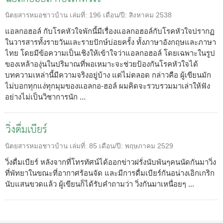
นิตยสารหมอชาวบ้าน
เล่มที่:
196
เดือน/ปี:
สิงหาคม 2538
แอลกอฮอล์ กับโรคหัวใจพักนี้มีเรื่องแอลกอฮอล์กับโรคหัวใจปรากฏ
ในวารสารทั้งรายวันและรายปักษ์บ่อยครั้ง ทั้งภาษาอังกฤษและภาษา
ไทย โดยมีข้อความเป็นเชิงให้เข้าใจว่าแอลกอฮอล์ โดยเฉพาะในรูป
ของเหล้าองุ่นในปริมาณที่พอเหมาะจะช่วยป้องกันโรคหัวใจได้
บทความเหล่านี้มีความจริงอยู่บ้าง แต่ไม่ตลอด กล่าวคือ ผู้เขียนมัก
ไม่บอกทุกแง่ทุกมุมของแอลกอ-ฮอล์ ผมคิดจะรวบรวมมาเล่าให้ฟัง
อย่างไม่เป็นวิชาการนัก ...
วิ่งดื่มเบียร์
นิตยสารหมอชาวบ้าน
เล่มที่:
85
เดือน/ปี:
พฤษภาคม 2529
วิ่งดื่มเบียร์ หลังจากที่โทรทัศน์ได้ออกข่าวฝรั่งนับพันๆคนนัดกันมาวิ่ง
ที่พัทยาในขณะที่อากาศร้อนจัด และมีการดื่มเบียร์กันอน่างเอิกเกริก
นับแสนขวดแล้ว ผู้เขียนก็ได้รับคำถามว่า วิ่งกันมาเหนื่อยๆ ...