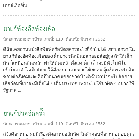
เอดส์เกิดขึ้น ...
ยาแก้ท้องอืดท้องเฟ้อ
นิตยสารหมอชาวบ้าน
เล่มที่:
119
เดือน/ปี:
มีนาคม 2532
ดิฉันเคยอ่านหนังสือพิมพ์หรือนิตยสารอะไรก็จำไม่ได้ เขาบอกว่า ใน
ยาแก้ท้องอืดท้องเฟ้อของเด็กบางชนิดมีแอลกอฮอล์อยู่สูง ถ้าให้เด็ก
กิน ก็เหมือนกินเหล้า ทำให้ติดเหล้าตั้งแต่เด็ก เด็กจะมีหัวไม่ดีไม่
เข้าใจว่าทำไมถึงปล่อยให้มีออกมาวางขายได้ล่ะคะ ผู้ผลิตควรรับผิด
ชอบต่อสังคมและคิดถึงอนาคตของชาติบ้างดิฉันว่าน่าจะรีบจัดการ
เสียก่อนที่เราจะมีเด็กโง่ ๆ เต็มประเทศ เพราะไปใช้ยาผิด ๆ อยากให้
รัฐบาล ...
ยาแก้ปวดอีกครั้ง
นิตยสารหมอชาวบ้าน
เล่มที่:
119
เดือน/ปี:
มีนาคม 2532
สวัสดีอาหมอ ผมมีเรื่องติงอาหมอสักนิด ในคำตอบที่อาหมอตอบคุณ