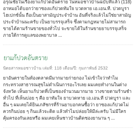
อรุณชัยในเรื่องยาแก้ปวดอันตราย ในหมอชาวบ้านฉบับที่แล้ว (118)
อาหมอได้บอกว่ายาซองแก้ปวดทัมใจ บวดหาย เอ.เอน.ที. ปวดบูรา
ไฮเปกซ์นั้น ถือเป็นยาสามัญประจำบ้าน อันที่จริงแล้วไม่ใช่ยาสามัญ
ประจำบ้านนะครับ เป็นยาบรรจุเสร็จ ซึ่งตามกฎหมายไม่สามารถ
ขายได้ตามร้านขายของทั่วไป จะขายได้ในร้านขายยาบรรจุเสร็จ
ภายใต้การดูแลของพยาบาล ...
ยาแก้ปวดอันตราย
นิตยสารหมอชาวบ้าน
เล่มที่:
118
เดือน/ปี:
กุมภาพันธ์ 2532
ยาอันตรายในท้องตลาดมีมากมายก่ายกอง ไม่เข้าใจว่าทำไม
กระทรวงสาธารณสุขไม่ดำเนินการอะไรเลย ผมเคยทำงานในต่าง
จังหวัด เห็นยาแก้ปวดที่เป็นซองจำนวนมากมาย วางขายตามร้านชำ
ทั่วไป ที่เห็นบ่อย ๆ คือ ยาทัมใจ ยาบวดหาย เอ.เอน.ที ปวดบูรา และ
อื่น ๆ ผมเคยได้ยินเภสัชกรที่ร้านยาบอกคนซื้อว่า ยาซองแก้ปวดไม่
ควรกินบ่อย ๆ กินแล้วจะติด แล้วทำไมปล่อยให้มีล่ะครับ ไม่มีใคร
คุ้มครองกันเลยหรือ ผมเคยเห็นชาวบ้านติดซองยานาน ๆ ...