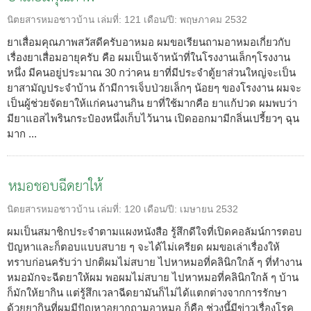
นิตยสารหมอชาวบ้าน
เล่มที่:
121
เดือน/ปี:
พฤษภาคม 2532
ยาเสื่อมคุณภาพสวัสดีครับอาหมอ ผมขอเรียนถามอาหมอเกี่ยวกับ
เรื่องยาเสื่อมอายุครับ คือ ผมเป็นเจ้าหน้าที่ในโรงงานเล็กๆโรงงาน
หนึ่ง มีคนอยู่ประมาณ 30 กว่าคน ยาที่มีประจำตู้ยาส่วนใหญ่จะเป็น
ยาสามัญประจำบ้าน ถ้ามีการเจ็บป่วยเล็กๆ น้อยๆ ของโรงงาน ผมจะ
เป็นผู้ช่วยจัดยาให้แก่คนงานกิน ยาที่ใช้มากคือ ยาแก้ปวด ผมพบว่า
มียาแอสไพรินกระป๋องหนึ่งเก็บไว้นาน เปิดออกมามีกลิ่นเปรี้ยวๆ ฉุน
มาก ...
หมอชอบฉีดยาให้
นิตยสารหมอชาวบ้าน
เล่มที่:
120
เดือน/ปี:
เมษายน 2532
ผมเป็นสมาชิกประจำตามแผงหนังสือ รู้สึกดีใจที่เปิดคอลัมน์การตอบ
ปัญหาและก็ตอบแบบสบาย ๆ จะได้ไม่เครียด ผมขอเล่าเรื่องให้
ทราบก่อนครับว่า ปกติผมไม่สบาย ไปหาหมอที่คลินิกใกล้ ๆ ที่ทำงาน
หมอมักจะฉีดยาให้ผม พอผมไม่สบาย ไปหาหมอที่คลินิกใกล้ ๆ บ้าน
ก็มักให้ยากิน แต่รู้สึกเวลาฉีดยามันก็ไม่ได้แตกต่างจากการรักษา
ด้วยยากินที่ผมมีปัญหาอยากถามอาหมอ ก็คือ ช่วงนี้มีข่าวเรื่องโรค