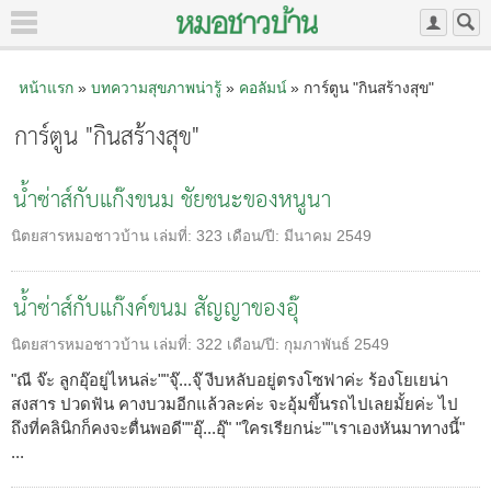
หน้าแรก
»
บทความสุขภาพน่ารู้
»
คอลัมน์
» การ์ตูน "กินสร้างสุข"
การ์ตูน "กินสร้างสุข"
น้ำซ่าส์กับแก๊งขนม ชัยชนะของหนูนา
นิตยสารหมอชาวบ้าน
เล่มที่:
323
เดือน/ปี:
มีนาคม 2549
น้ำซ่าส์กับแก๊งค์ขนม สัญญาของอุ๊
นิตยสารหมอชาวบ้าน
เล่มที่:
322
เดือน/ปี:
กุมภาพันธ์ 2549
"ณี จ๊ะ ลูกอุ๊อยู่ไหนล่ะ""จุ๊...จุ๊ งีบหลับอยู่ตรงโซฟาค่ะ ร้องโยเยน่า
สงสาร ปวดฟัน คางบวมอีกแล้วละค่ะ จะอุ้มขึ้นรถไปเลยมั้ยค่ะ ไป
ถึงที่คลินิกก็คงจะตื่นพอดี""อุ๊...อุ๊" "ใครเรียกน่ะ""เราเองหันมาทางนี้"
...