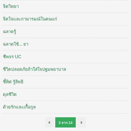
จิตวิทยา
จิตใจและกามารมณ์ในคนแก่
ฉลาดรู้
ฉลาดใช้... ยา
ชีพจร UC
ชีวิตปลอดภัยถ้าใส่ใจปฐมพยาบาล
ชี้ทิศ รู้สิทธิ
ดุลชีวิต
ด้วยรักและเกื้อกูล
3 จาก 14