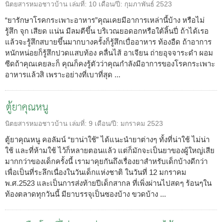
นิตยสารหมอชาวบ้าน
เล่มที่:
10
เดือน/ปี:
กุมภาพันธ์ 2523
“ยารักษาโรคกระเพาะอาหาร”คุณเคยมีอาการเหล่านี้บ้าง หรือไม่
รู้สึก จุก เสียด แน่น มีลมตีขึ้น บริเวณยอดอกหรือใต้ลิ้นปี่ ถ้าได้เรอ
แล้วจะรู้สึกสบายขึ้นมากบางครั้งก็รู้สึกเบื่ออาหาร ท้องอืด ถ้าอาการ
หนักหน่อยก็รู้สึกปวดแสบท้อง คลื่นไส้ อาเจียน ถ่ายอุจจาระดำ ผอม
ซีดถ้าคุณเคยละก็ คุณก็คงรู้ตัวว่าคุณกำลังมีอาการของโรคกระเพาะ
อาหารแล้วสิ เพราะอย่างที่เบาที่สุด ...
ตู้ยาคุณหนู
นิตยสารหมอชาวบ้าน
เล่มที่:
9
เดือน/ปี:
มกราคม 2523
ตู้ยาคุณหนู คอลัมน์ “ยาน่าใช้” ได้แนะนำยาต่างๆ ทั้งที่น่าใช้ ไม่น่า
ใช้ และที่ห้ามใช้ ไว้ก็หลายตอนแล้ว แต่ก็มักจะเป็นยาของผู้ใหญ่เสีย
มากกว่าของเด็กครั้งนี้ เรามาคุยกันถึงเรื่องยาสำหรับเด็กบ้างดีกว่า
เพื่อเป็นที่ระลึกเนื่องในวันเด็กแห่งชาติ ในวันที่ 12 มกราคม
พ.ศ.2523 และเป็นการส่งท้ายปีเด็กสากล ที่เพิ่งผ่านไปสดๆ ร้อนๆใน
ท้องตลาดทุกวันนี้ มียาบรรจุเป็นซองบ้าง ขวดบ้าง ...