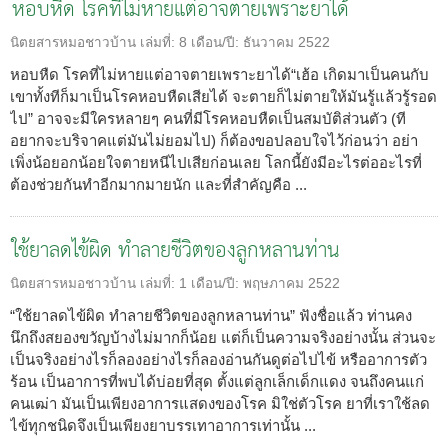
หอบหืด โรคที่ไม่หายแต่อาจตายเพราะยาได้
นิตยสารหมอชาวบ้าน
เล่มที่:
8
เดือน/ปี:
ธันวาคม 2522
หอบหืด โรคที่ไม่หายแต่อาจตายเพราะยาได้“เฮ้อ เกิดมาเป็นคนกับ
เขาทั้งทีก็มาเป็นโรคหอบหืดเสียได้ จะตายก็ไม่ตายให้มันรู้แล้วรู้รอด
ไป” อาจจะมีใครหลายๆ คนที่มีโรคหอบหืดเป็นสมบัติส่วนตัว (ที
อยากจะบริจาคแต่มันไม่ยอมไป) ก็ต้องขอปลอบใจไว้ก่อนว่า อย่า
เพิ่งน้อยอกน้อยใจตายหนีไปเสียก่อนเลย โลกนี้ยังมีอะไรต่ออะไรที่
ต้องช่วยกันทำอีกมากมายนัก และที่สำคัญคือ ...
ใช้ยาลดไข้ผิด ทำลายชีวิตของลูกหลานท่าน
นิตยสารหมอชาวบ้าน
เล่มที่:
1
เดือน/ปี:
พฤษภาคม 2522
“ใช้ยาลดไข้ผิด ทำลายชีวิตของลูกหลานท่าน” ฟังชื่อแล้ว ท่านคง
นึกถึงสยองขวัญบ้างไม่มากก็น้อย แต่ก็เป็นความจริงอย่างนั้น ส่วนจะ
เป็นจริงอย่างไรก็ลองอย่างไรก็ลองอ่านกันดูต่อไปไข้ หรืออาการตัว
ร้อน เป็นอาการที่พบได้บ่อยที่สุด ตั้งแต่ลูกเล็กเด็กแดง จนถึงคนแก่
คนเฒ่า มันเป็นเพียงอาการแสดงของโรค มิใช่ตัวโรค ยาที่เราใช้ลด
ไข้ทุกชนิดจึงเป็นเพียงยาบรรเทาอาการเท่านั้น ...