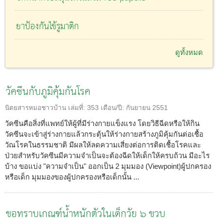
ยาป้องกันไข้รูมาติก
ดูทั้งหมด
วัคซีนกับภูมิคุ้มกันโรค
นิตยสารหมอชาวบ้าน
เล่มที่:
353
เดือน/ปี:
กันยายน 2551
วัคซีนคือสิ่งที่แพทย์ให้ผู้ที่มีร่างกายแข็งแรง โดยวิธีฉีดหรือให้กิน
วัคซีนจะเข้าสู่ร่างกายแล้วกระตุ้นให้ร่างกายสร้างภูมิคุ้มกันต่อเชื้อ
วัณโรคในธรรมชาติ มีผลให้ลดความเสี่ยงต่อการติดเชื้อโรคและ
ป่วยสำหรับวัคซีนมีความจำเป็นจะต้องฉีดให้เด็กให้ครบถ้วน มีอะไร
บ้าง ขอแบ่ง "ความจำเป็น" ออกเป็น 2 มุมมอง (Viewpoint)ผู้ปกครอง
หรือเด็ก มุมมองของผู้ปกครองหรือเด็กนั้น ...
ขอทราบเกณฑ์น้ำหนักตัวในเด็กวัย ๖ ขวบ