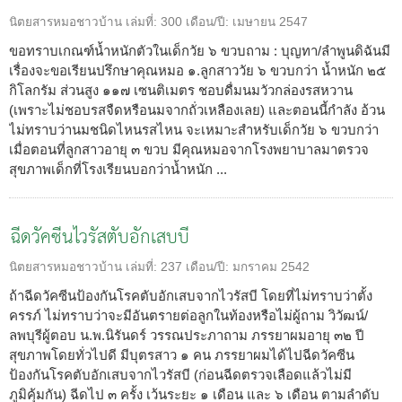
นิตยสารหมอชาวบ้าน
เล่มที่:
300
เดือน/ปี:
เมษายน 2547
ขอทราบเกณฑ์น้ำหนักตัวในเด็กวัย ๖ ขวบถาม : บุญทา/ลำพูนดิฉันมี
เรื่องจะขอเรียนปรึกษาคุณหมอ ๑.ลูกสาววัย ๖ ขวบกว่า น้ำหนัก ๒๕
กิโลกรัม ส่วนสูง ๑๑๗ เซนติเมตร ชอบดื่มนมวัวกล่องรสหวาน
(เพราะไม่ชอบรสจืดหรือนมจากถั่วเหลืองเลย) และตอนนี้กำลัง อ้วน
ไม่ทราบว่านมชนิดไหนรสไหน จะเหมาะสำหรับเด็กวัย ๖ ขวบกว่า
เมื่อตอนที่ลูกสาวอายุ ๓ ขวบ มีคุณหมอจากโรงพยาบาลมาตรวจ
สุขภาพเด็กที่โรงเรียนบอกว่าน้ำหนัก ...
ฉีดวัคซีนไวรัสตับอักเสบบี
นิตยสารหมอชาวบ้าน
เล่มที่:
237
เดือน/ปี:
มกราคม 2542
ถ้าฉีดวัคซีนป้องกันโรคตับอักเสบจากไวรัสบี โดยที่ไม่ทราบว่าตั้ง
ครรภ์ ไม่ทราบว่าจะมีอันตรายต่อลูกในท้องหรือไม่ผู้ถาม วิวัฒน์/
ลพบุรีผู้ตอบ น.พ.นิรันดร์ วรรณประภาถาม ภรรยาผมอายุ ๓๒ ปี
สุขภาพโดยทั่วไปดี มีบุตรสาว ๑ คน ภรรยาผมได้ไปฉีดวัคซีน
ป้องกันโรคตับอักเสบจากไวรัสบี (ก่อนฉีดตรวจเลือดแล้วไม่มี
ภูมิคุ้มกัน) ฉีดไป ๓ ครั้ง เว้นระยะ ๑ เดือน และ ๖ เดือน ตามลำดับ