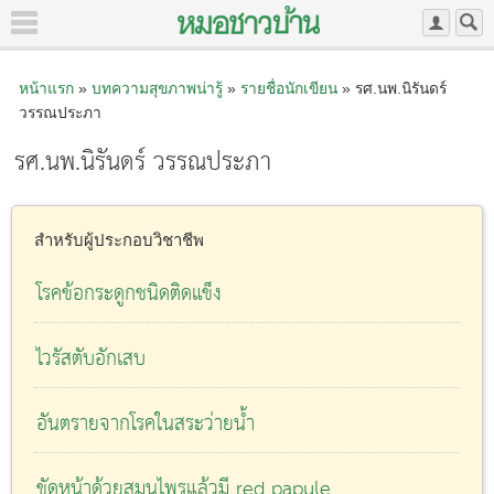
หน้าแรก
»
บทความสุขภาพน่ารู้
»
รายชื่อนักเขียน
» รศ.นพ.นิรันดร์
วรรณประภา
รศ.นพ.นิรันดร์ วรรณประภา
สำหรับผู้ประกอบวิชาชีพ
โรคข้อกระดูกชนิดติดแข็ง
ไวรัสตับอักเสบ
อันตรายจากโรคในสระว่ายน้ำ
ขัดหน้าด้วยสมุนไพรแล้วมี red papule