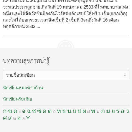
แล้วให้เริ่มต้นใหม่ผู้ถาม แพรวพรรณ/ชลบุรีผู้ตอบ นพ. นิรันดร์
วรรณประภาลูกชายเกิดวันที่ 19 พฤษภาคม 2533 ที่โรงพยาบาลแห่ง
หนึ่ง และได้ฉีดวัคซีนป้องกันไวรัสตับอักเสบบีให้ฟรี 1 เข็ม(แรกเกิด)
และไม่ได้บอกระยะเวลาฉีดเข็มที่ 2 เข็มที่ 3จนถึงวันที่ 16 เดือน
พฤศจิกายน 2533 ...
บทความสุขภาพน่ารู้
รายชื่อนักเขียน
นักเขียนหมอชาวบ้าน
นักเขียนรับเชิญ
ก
ข
ค
จ
ฉ
ช
ซ
ด
ต
ท
ธ
น
บ
ป
ผ
พ
ภ
ม
ย
ร
ล
ว
ง
ถ
ฝ
ฟ
ศ
ส
อ
Y
ห
ฮ