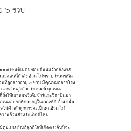
ัย ๖ ขวบ
ูง ๑๑๗ เซนติเมตร ชอบดื่มนมวัวกล่องรส
และตอนนี้กำลัง อ้วน ไม่ทราบว่านมชนิด
อนที่ลูกสาวอายุ ๓ ขวบ มีคุณหมอจากโรง
 และส่วนสูงต่ำกว่าเกณฑ์ คุณหมอ
สั่งให้เอานมพรีเดียชัวร์และวิตามินมา
ุณหมอบอกทักษะอยู่ในเกณฑ์ดี ตั้งแต่นั้น
ใจไม่ดี กลัวลูกสาวจะเป็นคนอ้วน ไม่
ดความอ้วนสำหรับเด็กดีไหม
ีตุ่มแผลเป็นอีสุกอีใสที่เกิดตรงลิ้นปี่จะ