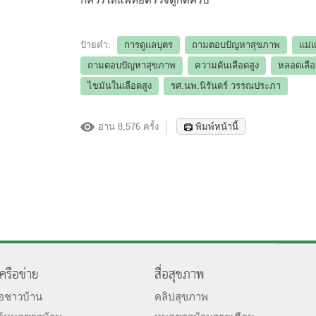
ป้ายคำ:
การดูแลบุตร
ถามตอบปัญหาสุขภาพ
แม่แ
ถามตอบปัญหาสุขภาพ
ความดันเลือดสูง
หลอดเลือด
ไขมันในเลือดสูง
รศ.นพ.นิรันดร์ วรรณประภา
อ่าน 8,576 ครั้ง
พิมพ์หน้านี้
เครือข่าย
สื่อสุขภาพ
มอชาวบ้าน
คลิปสุขภาพ