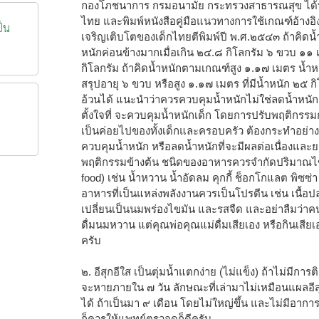
กองโภชนาการ กรมอนามัย กระทรวงสาธารณสุข ได้ทำ
ไทย และพิมพ์หนังสือคู่มือแนวทางการใช้เกณฑ์อ้างอิง
ป็น
เจริญเติบโตของเด็กไทยตีพิมพ์ปี พ.ศ.๒๕๔๓ ถ้าคิดน
หนักค่อนข้างมากเมื่อเกิน ๒๔.๘ กิโลกรัม ๖ ขวบ ๑๑ เ
กิโลกรัม ถ้าคิดน้ำหนักตามเกณฑ์สูง ๑.๑๗ เมตร น้ำห
สรุปอายุ ๖ ขวบ หรือสูง ๑.๑๗ เมตร ที่มีน้ำหนัก ๒๕ กิ
อ้วนได้ แนะนำว่าควรควบคุมน้ำหนักไม่ใช่ลดน้ำหน
ตั้งใจที่ จะควบคุมน้ำหนักเด็ก โดยการปรับพฤติกร
เป็นค่อยไปของทั้งเด็กและครอบครัว ต้องกระทำอย่างส
ควบคุมน้ำหนัก หรือลดน้ำหนักที่จะมีผลต่อเนื่องแล
พฤติกรรมข้างต้น ชนิดของอาหารควรจำกัดปริมาณไข
food) เช่น น้ำหวาน น้ำอัดลม คุกกี้ ช็อกโกแลต พิซซ่า 
อาหารที่เป็นแหล่งพลังงานควรเป็นโปรตีน เช่น เนื้อปลา 
เปลี่ยนเป็นนมพร่องไขมัน และรสจืด และอย่าลืมว่าคน 
ดื่มนมหวาน แต่คุณพ่อคุณแม่ดื่มเสียเอง หรือกินเสี
ครับ
๒. อีสุกอีใส เป็นตุ่มน้ำแตกง่าย (ไม่แข็ง) ถ้าไม่มีกา
จะหายภายใน ๗ วัน ลักษณะที่เล่ามาไม่เหมือนแผลอีส
ได้ ถ้าเป็นมา ๙ เดือน โดยไม่ใหญ่ขึ้น และไม่มีอากา
ก็ควรให้แพทย์ตรวจดูก็ดีครับ