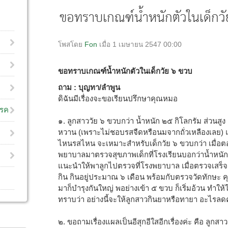
ขอทราบเกณฑ์น้ำหนักตัวในเด็กว
โพสโดย
Fon
เมื่อ 1 เมษายน 2547 00:00
ขอทราบเกณฑ์น้ำหนักตัวในเด็กวัย ๖ ขวบ
ถาม : บุญทา/ลำพูน
ดิฉันมีเรื่องจะขอเรียนปรึกษาคุณหมอ
โรค
๑. ลูกสาววัย ๖ ขวบกว่า น้ำหนัก ๒๕ กิโลกรัม ส่วนส
หวาน (เพราะไม่ชอบรสจืดหรือนมจากถั่วเหลืองเลย) 
ไหนรสไหน จะเหมาะสำหรับเด็กวัย ๖ ขวบกว่า เมื่อต
พยาบาลมาตรวจสุขภาพเด็กที่โรงเรียนบอกว่าน้ำหนัก
แนะนำให้พาลูกไปตรวจที่โรงพยาบาล เมื่อตรวจเสร็จก็
กิน กินอยู่ประมาณ ๖ เดือน พร้อมกับตรวจวัดทักษะ ค
มาก็บำรุงกันใหญ่ พอย่างเข้า ๕ ขวบ ก็เริ่มอ้วน ทำให้
ทราบว่า อย่างนี้จะให้ลูกสาวกินยาหรือทายา อะไรล
๒. ขอถามเรื่องแผลเป็นอีสุกอีใสอีกเรื่องค่ะ คือ ลูกสาวม