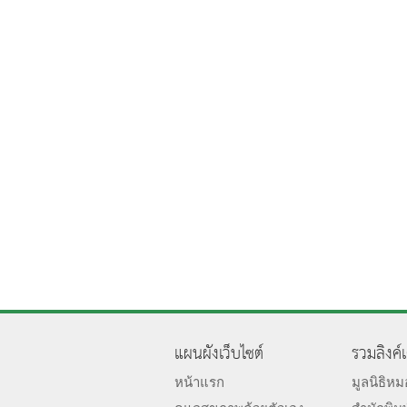
แผนผังเว็บไซต์
รวมลิงค์
หน้าแรก
มูลนิธิห