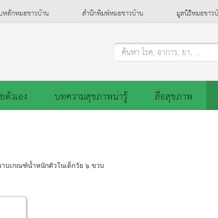
็บหลักหมอชาวบ้าน
สำนักพิมพ์หมอชาวบ้าน
มูลนิธิหมอชาวบ
ค้นหา โรค, อาการ, ยา, ...
ยตัวเอง
บทความสุขภาพน่ารู้
สื่อสุขภาพ
าบเกณฑ์น้ำหนักตัวในเด็กวัย ๖ ขวบ