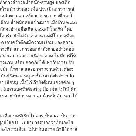
การสำรวจน้ำหนัก-ส่วนสูง ของเด็ก
น้ำหนัก ส่วนสูง เพื่อ ประเมินภาวการณ์
้ำหนักตามเกณฑ์อายุ ๖ ขวบ ๐ เดือน น้ำ
ดือน น้ำหนักค่อนข้างมาก เมื่อเกิน ๒๘.๕
นักจะอ้วนเมื่อเกิน ๒๔.๘ กิโลกรัม โดย
โลกรัม ยังไม่จัดว่าอ้วน แต่มีโอกาสที่จะ
ัก ครอบครัวต้องมีความพร้อม และความ
รมการกิน และการออกกำลังกายอย่างค่อย
ม่ำเสมอและต่อเนื่องตลอด ไม่มียาที่ใช้
ะยาวนาน หรือปลอดภัยได้เท่ากับการปรับ
มัน น้ำตาล และอาหารจานด่วน (fast
มันฝรั่งทอด หมู ๓ ชั้น นม (whole milk)
เนื้อหมู เนื้อไก่ ถ้ายังดื่มนมควรค่อยๆ
ในครอบครัวต้องร่วมมือ เช่น ไม่ให้เด็ก
ยเอง จะทำให้การควบคุมน้ำหนักล้มเหลวได้
รติดเชื้อแบคทีเรีย ไม่ควรเป็นแผลเป็น และ
ุกอีใสครับ ไม่สามารถบอกว่าเป็นอะไร
รอะไรร่วมด้วย ไม่น่าอันตราย ถ้ามีโอกาส