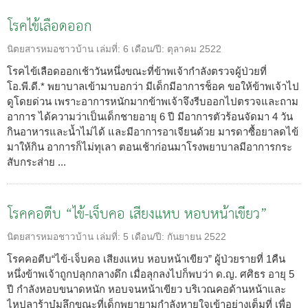
โรคไข้เลือดออก
นิตยสารหมอชาวบ้าน
เล่มที่:
6
เดือน/ปี:
ตุลาคม 2522
โรคไข้เลือดออกเช้าวันหนึ่งขณะที่ข้าพเจ้ากำลังตรวจผู้ป่วยที่
โอ.พี.ดี.* พยาบาลเข้ามาบอกว่า มีเด็กมีอาการช็อค ขอให้ข้าพเจ้าไป
ดูโดยด่วน เพราะอาการหนักมากข้าพเจ้าจึงรีบออกไปตรวจและถาม
อาการ ได้ความว่าเป็นเด็กชายอายุ 6 ปี มีอาการตัวร้อนจัดมา 4 วัน
กินอาหารและน้ำไม่ได้ และมีอาการอาเจียนด้วย มารดาซื้อยาลดไข้
มาให้กิน อาการก็ไม่ทุเลา ตอนเช้าก่อนมาโรงพยาบาลมีอาการกระ
สับกระส่าย ...
โรคคอตีบ “ไข้-เจ็บคอ เสียงแหบ หอบหน้าเขียว”
นิตยสารหมอชาวบ้าน
เล่มที่:
5
เดือน/ปี:
กันยายน 2522
โรคคอตีบ“ไข้-เจ็บคอ เสียงแหบ หอบหน้าเขียว” ผู้ป่วยรายที่ 1คืน
หนึ่งข้าพเจ้าถูกปลุกกลางดึก เมื่อลุกลงไปก็พบว่า ด.ญ. ศศิธร อายุ 5
ปี กำลังหอบขนาดหนัก หอบจนหน้าเขียว บริเวณคอด้านหน้าและ
ไหปลาร้าบุ๋มลึกขณะที่เด็กพยายามกำลังหายใจเข้าอย่างเต็มที่ เพื่อ