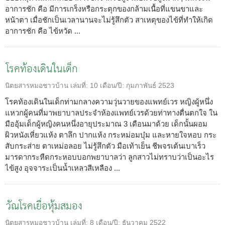
อาการชัก คือ มีการเกร็งหรือกระตุกของกล้ามเนื้อที่แขนขาและ
หน้าตา เมื่อชักเป็นเวลานานจะไม่รู้สึกตัว สาเหตุของไข้ที่ทำให้เกิด
อาการชัก คือ ไข้หวัด ...
โรคท้องเดินในเด็ก
นิตยสารหมอชาวบ้าน
เล่มที่:
10
เดือน/ปี:
กุมภาพันธ์ 2523
โรคท้องเดินในเด็กท่ามกลางความวุ่นวายของแพทย์เวร หญิงผู้หนึ่ง
แหวกผู้คนที่มาพยาบาลประจำห้องแพทย์เวรด้วยท่าทางตื่นตกใจ ใน
มืออุ้มเด็กผู้หญิงคนหนึ่งอายุประมาณ 3 เดือนมาด้วย เด็กนั้นผอม
ผิวหนังเหี่ยวแห้ง ตาลึก ปากแห้ง กระหม่อมบุ๋ม และหายใจหอบ กระ
สับกระส่าย ตาเหม่อลอย ไม่รู้สึกตัว มือเท้าเย็น ชีพจรเต้นเบาเร็ว
มารดากระหืดกระหอบบอกพยาบาลว่า ลูกสาวไม่ทราบว่าเป็นอะไร
ไข้สูง อุจจาระเป็นน้ำเหลวสีเหลือง ...
วัณโรคเยื่อหุ้มสมอง
นิตยสารหมอชาวบ้าน
เล่มที่:
8
เดือน/ปี:
ธันวาคม 2522