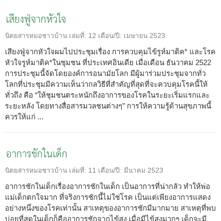
เสียงฟู่จากหัวใจ
นิตยสารหมอชาวบ้าน
เล่มที่:
12
เดือน/ปี:
เมษายน 2523
เสียงฟู่จากหัวใจผมไปประชุมเรื่อง การควบคุมไข้รูห์มาติค* และโรค
หัวใจรูห์มาติค*ในชุมชน ที่ประเทศอินเดีย เมื่อเดือน ธันวาคม 2522
การประชุมนี้จัดโดยองค์การอนามัยโลก มีผู้มาร่วมประชุมจากทั่ว
โลกที่ประชุมมีความเห็นว่ากลวิธีที่สำคัญที่สุดที่จะควบคุมโรคนี้ให้
ทั่วถึง คือ “ให้ชุมชนตระหนักถึงอาการของโรคในระยะเริ่มแรกและ
ระยะหลัง โดยทางสื่อสารมวลชนต่างๆ” การให้ความรู้ด้านสุขภาพนี้
ควรให้แก่ ...
อาการชักในเด็ก
นิตยสารหมอชาวบ้าน
เล่มที่:
11
เดือน/ปี:
มีนาคม 2523
อาการชักในเด็กเรื่องอาการชักในเด็ก เป็นอาการที่น่ากลัว ทำให้พ่อ
แม่เด็กตกใจมาก ที่จริงการชักนี้ไม่ใช่โรค เป็นแต่เพียงอาการแสดง
อย่างหนึ่งของโรคเท่านั้น สาเหตุของอาการชักมีมากมาย สาเหตุที่พบ
บ่อยที่สุดในเด็กก็คืออาการชักจากไข้สูง เมื่อมีไข้สูงมากๆ เด็กจะมี