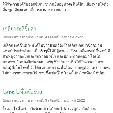
ให้ร่างกายได้รับออกซิเจน ขนาดยืนอยู่ห่างๆ ก็ได้ยิน เสียงหายใจดัง
ลั่น พูดเสียงแหบ เด็กกระวนกระวายมาก ...
เกล็ดกระดี่ขึ้นตา
นิตยสารหมอชาวบ้าน
เล่มที่:
4
เดือน/ปี:
สิงหาคม 2522
เกล็ดกระดี่ขึ้นตาผมได้ไปบรรยายเรื่องโรคเด็กแก่สมาชิกชมรม
แพทย์ประจำตำบล เมื่อเร็วๆนี้ได้มีผู้ถามว่า “โรคเกล็ดกระดี่ขึ้นตา” มี
สาเหตุจากอะไรและรักษาอย่างไร และอีก 2-3 วันต่อมา ได้เห็น
บทความในหนังสือพิมพ์สยามรัฐ ซึ่งอธิบายเห็นให้ถึงความลำบาก
ของผู้ที่เป็นโรคนี้ จึงได้แนบบทความนั้นให้มาอ่านดูด้วย เพราะผมคง
ไม่สามารถบรรยายให้ ซาบซึ้งเช่นนี้ได้ โรคนี้เป็นโรคที่พบได้บ่อย ...
โรคอะไรที่ไอร้อยวัน
นิตยสารหมอชาวบ้าน
เล่มที่:
3
เดือน/ปี:
กรกฎาคม 2522
โรคอะไรที่ไอร้อยวันข้าพเจ้า ได้ออกไปตรวจผู้ป่วยในอำเภอ