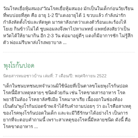
วัณโรคเยื่อหุ้มสมอง“วัณโรคเยื่อหุ้มสมอง มักเป็นในเด็กก่อนวัยเรียน
ที่พบบ่อยที่สุด คือ อายุ 1-2 ปี”แดงอายุได้ 1 ขวบแล้ว กำลังน่ารัก
กำลังหัดตั้งไข่และหัดพูด มารดาสังเกตว่าแดงตัวร้อนและร้องไห้
โยเย กินข้าวไม่ได้ ซูบผอมลงจึงพาไปหาแพทย์ แพทย์สงสัยว่าเป็น
หวัดได้ให้ยามากิน อีก 2-3 วัน ต่อมาอยู่ดีๆ แดงก็มีอาการชัก ไม่รู้สึก
ตัว พ่อแม่รีบพาส่งโรงพยาบาล ...
พุงโรก้นปอด
นิตยสารหมอชาวบ้าน
เล่มที่:
7
เดือน/ปี:
พฤศจิกายน 2522
“เด็กในชนบทชนบทจำนวนมิใช้น้อยที่เป็นตาลขโมยพุงโรก้นปอด
โรคนี้มีสาเหตุหลายๆ ชนิดด้วยกัน เช่น โรคขาดสารอาหาร โรค
พยาธิในท้อง โรคธาลัสซีเมีย โรคมาลาเรีย เนื้องอกในช่องท้อง
เป็นต้น”พุงโรก้นปอดข้าพเจ้าได้รับคำถามบ่อยๆ ว่า อะไรคือสาเหตุ
ของโรคพุงโรก้นปอดในเด็ก และจะมีวิธีรักษาได้อย่างไร เป็นการ
ยากที่จะตอบคำถามนี้ เพราะสาเหตุของโรคนี้มีหลายชนิด ดังนี้ คือ
โรคขาดอาหาร ...