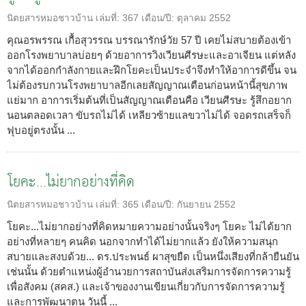
นิตยสารหมอชาวบ้าน
เล่มที่:
367
เดือน/ปี:
ตุลาคม 2552
คุณอรพรรณ เกื้อสุวรรณ บรรณารักษ์วัย 57 ปี เคยไม่สบายต้องเข้า
ออกโรงพยาบาลบ่อยๆ ด้วยอาการวิงเวียนศีรษะและอาเจียน แต่หลัง
จากได้ออกกำลังกายและฝึกโยคะเป็นประจำจึงทำให้อาการดีขึ้น จน
ไม่ต้องรบกวนโรงพยาบาลอีกเลยสัญญาณเตือนก่อนหน้านี้สุขภาพ
แย่มาก อาการเริ่มต้นที่เป็นสัญญาณเตือนคือ เวียนศีรษะ รู้สึกอยาก
นอนตลอดเวลา ขับรถไม่ได้ เหลียวซ้ายแลขวาไม่ได้ จอดรถเสร็จก็
ฟุบอยู่ตรงนั้น ...
โยคะ...ไม่ยากอย่างที่คิด
นิตยสารหมอชาวบ้าน
เล่มที่:
365
เดือน/ปี:
กันยายน 2552
โยคะ...ไม่ยากอย่างที่คิดหมายความอย่างนั้นจริงๆ โยคะ ไม่ได้ยาก
อย่างที่หลายๆ คนคิด นอกจากทำได้ไม่ยากแล้ว ยังให้ความสนุก
สบายและสงบด้วย... ดร.ประพนธ์ ผาสุขยืด เป็นหนึ่งเสียงที่กล้ายืนยัน
เช่นนั้น ด้วยตำแหน่งผู้อำนวยการสถาบันส่งเสริมการจัดการความรู้
เพื่อสังคม (สคส.) และเจ้าของงานเขียนเกี่ยวกับการจัดการความรู้
และการพัฒนาตน วันนี้ ...