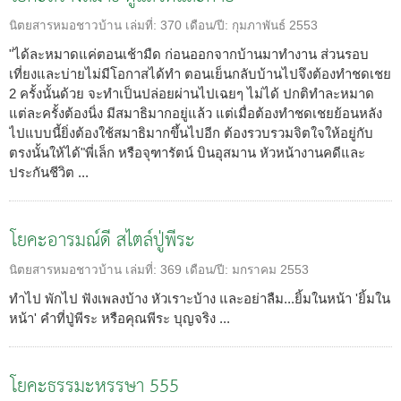
นิตยสารหมอชาวบ้าน
เล่มที่:
370
เดือน/ปี:
กุมภาพันธ์ 2553
"ได้ละหมาดแค่ตอนเช้ามืด ก่อนออกจากบ้านมาทำงาน ส่วนรอบ
เที่ยงและบ่ายไม่มีโอกาสได้ทำ ตอนเย็นกลับบ้านไปจึงต้องทำชดเชย
2 ครั้งนั้นด้วย จะทำเป็นปล่อยผ่านไปเฉยๆ ไม่ได้ ปกติทำละหมาด
แต่ละครั้งต้องนิ่ง มีสมาธิมากอยู่แล้ว แต่เมื่อต้องทำชดเชยย้อนหลัง
ไปแบบนี้ยิ่งต้องใช้สมาธิมากขึ้นไปอีก ต้องรวบรวมจิตใจให้อยู่กับ
ตรงนั้นให้ได้"พี่เล็ก หรือจุฑารัตน์ บินอุสมาน หัวหน้างานคดีและ
ประกันชีวิต ...
โยคะอารมณ์ดี สไตล์ปู่พีระ
นิตยสารหมอชาวบ้าน
เล่มที่:
369
เดือน/ปี:
มกราคม 2553
ทำไป พักไป ฟังเพลงบ้าง หัวเราะบ้าง และอย่าลืม...ยิ้มในหน้า 'ยิ้มใน
หน้า' คำที่ปู่พีระ หรือคุณพีระ บุญจริง ...
โยคะธรรมะหรรษา 555