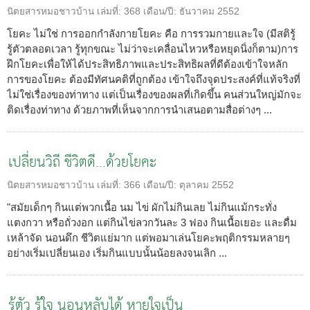
นิตยสารหมอชาวบ้าน
เล่มที่:
368
เดือน/ปี:
ธันวาคม 2552
โยคะ ไม่ใช่ การออกกำลังกายโยคะ คือ การรวมกายและใจ (มีสติรู้
รู้ตัวตลอดเวลา รู้ทุกขณะ ไม่ว่าจะเคลื่อนไหวหรือหยุดนิ่งก็ตาม)การ
ฝึกโยคะเพื่อให้ได้ประสิทธิภาพและประสิทธิผลที่ดีต้องเข้าใจหลัก
การของโยคะ ต้องมีทัศนคติที่ถูกต้อง เข้าใจถึงจุดประสงค์ที่แท้จริงที่
ไม่ใช่เรื่องของท่าทาง แต่เป็นเรื่องของผลที่เกิดขึ้น คนส่วนใหญ่มักจะ
ติดเรื่องท่าทาง ด้วยภาพที่เห็นจากการนำเสนอตามสื่อต่างๆ ...
เปลี่ยนวิถี ชีวิตดี...ด้วยโยคะ
นิตยสารหมอชาวบ้าน
เล่มที่:
366
เดือน/ปี:
ตุลาคม 2552
"สมัยเด็กๆ กินแต่พวกเนื้อ นม ไข่ ผักไม่กินเลย ไม่กินแม้กระทั่ง
แตงกวา หรือถั่วงอก แต่กินไข่ลวกวันละ 3 ฟอง กินเนื้อเยอะ และดื่ม
เหล้าจัด นอนดึก ชีวิตแย่มาก แต่พอมาเล่นโยคะพฤติกรรมหลายๆ
อย่างเริ่มเปลี่ยนเอง เริ่มกินแบบนั้นน้อยลงจนเลิก ...
รู้ตัว รู้ใจ นอนหลับได้ หายใจเป็น