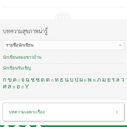
บทความสุขภาพน่ารู้
รายชื่อนักเขียน
นักเขียนหมอชาวบ้าน
นักเขียนรับเชิญ
ก
ข
ค
จ
ฉ
ช
ซ
ด
ต
ท
ธ
น
บ
ป
ผ
พ
ภ
ม
ย
ร
ล
ว
ง
ถ
ฝ
ฟ
ศ
ส
อ
Y
ห
ฮ
บทความเฉพาะเรื่อง