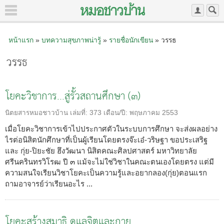
หน้าแรก
»
บทความสุขภาพน่ารู้
»
รายชื่อนักเขียน
» วรรธ
วรรธ
โยคะวิชาการ...สู่รั้วสถานศึกษา (๓)
นิตยสารหมอชาวบ้าน
เล่มที่:
373
เดือน/ปี:
พฤษภาคม 2553
เมื่อโยคะวิชาการเข้าไปประกาศตัวในระบบการศึกษา จะส่งผลอย่าง
ไรต่อนิสิตนักศึกษาที่เป็นผู้เรียนโดยตรงจ๊ะเอ๋-วริษฐา ขอประเสริฐ
และ กุ่ย-ปิยะชัย ฮึงวัฒนา นิสิตคณะศิลปศาสตร์ มหาวิทยาลัย
ศรีนครินทรวิโรฒ ปี ๓ แม้จะไม่ใช่วิชาในคณะตนเองโดยตรง แต่มี
ความสนใจเรียนวิชาโยคะเป็นความรู้และอยากลอง(กุ่ย)ตอนแรก
ถามอาจารย์ว่าเรียนอะไร ...
โยคะสร้างสมาธิ ดูแลจิตและกาย