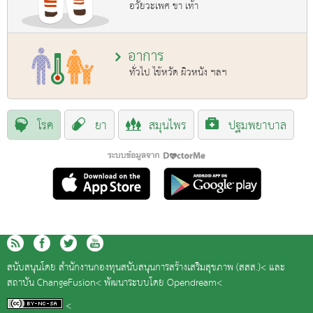
อวัยวะเพศ ขา เท้า
อาการ
ทั่วไป ไข้หวัด ผิวหนัง ฯลฯ
โรค
ยา
สมุนไพร
ปฐมพยาบาล
สนับสนุนโดย
สำนักงานกองทุนสนับสนุนการสร้างเสริมสุขภาพ (สสส.)<
และ
สถาบัน ChangeFusion<
พัฒนาระบบโดย
Opendream<
<