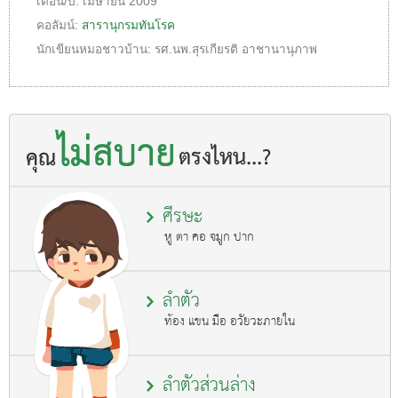
เดือน/ปี:
เมษายน 2009
คอลัมน์:
สารานุกรมทันโรค
นักเขียนหมอชาวบ้าน:
รศ.นพ.สุรเกียรติ อาชานานุภาพ
ศีรษะ
หู ตา คอ จมูก ปาก
ลำตัว
ท้อง แขน มือ อวัยวะภายใน
ลำตัวส่วนล่าง