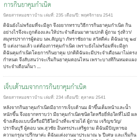
การกินยาคุมกำเนิด
นิตยสารหมอชาวบ้าน
เล่มที่:
235
เดือน/ปี:
พฤศจิกายน 2541
ดิฉันยังไม่พร้อมที่จะมีลูก จึงอยากทราบวิธีการกินยาคุมกำเนิด กิน
อย่างไรจึงจะถูกต้องและให้ประจำเดือนมาตามปกติ ผู้ถาม รุ่งทิวา/
สมุทรปราการผู้ตอบ นพ.สัญญา ภัทราชัยถาม สวัสดีค่ะ ดิฉันอายุ ๒๔
ปี แต่งงานแล้ว แต่ต้องการคุมกำเนิด เพราะยังไม่พร้อมที่จะมีลูก
ดิฉันคุมกำเนิดโดยการกินยาคุม ปกติดิฉันจะมีประจำเดือนมาไม่ตรง
กำหนด จึงสับสนว่าจะเริ่มกินยาคุมตอนไหน เพราะบางทีกินหมดแผง
ประจำเดือนก็มา ...
เจ็บเต้านมจากการกินยาคุมกำเนิด
นิตยสารหมอชาวบ้าน
เล่มที่:
234
เดือน/ปี:
ตุลาคม 2541
หลังจากกินยาคุมกำเนิดมีอาการเจ็บเต้านม ฝ้าขึ้นเต็มหน้าและน้ำ
หนักขึ้น จึงอยากทราบว่า มียาคุมกำเนิดชนิดใดหรือยี่ห้อใดที่ไม่มี ผล
ข้างเคียงแบบนี้หรือมีวิธีใดบ้างที่จะช่วยได้ ผู้ถาม เจริญขวัญ/
ปราจีนบุรี ผู้ตอบ นพ.สุวชัย อินทรประเสริฐถาม ดิฉันมีปัญหาขอ
ความกรุณาปรึกษาค่ะ ดิฉันแต่งงานมาประมาณ ๖ ปีเศษ และเริ่มกิน