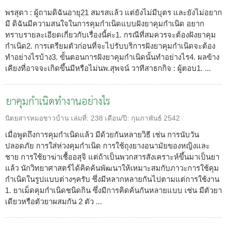
พรสุดา : ผู้ถามดิฉันอายุ21 สมรสแล้ว แต่ยังไม่มีบุตร และยังไม่อยาก
มี ดิฉันมีความสนใจในการคุมกำเนิดแบบฝังยาคุมกำเนิด อยาก
ทราบรายละเอียดเกี่ยวกับเรื่องนี้ค่ะ1. กรณีที่สมควรจะต้องฝังยาคุม
กำเนิด2. การเตรียมตัวก่อนที่จะไปรับบริการฝังยาคุมกำเนิดจะต้อง
ทำอย่างไรบ้าง3. ขั้นตอนการฝังยาคุมกำเนิดนั้นทำอย่างไร4. ผลข้าง
เคียงที่อาจจะเกิดขึ้นมีหรือไม่นพ.สุพจน์ วาทีสาธกกิจ : ผู้ตอบ1. ...
ยาคุมกำเนิดทำงานอย่างไร
นิตยสารหมอชาวบ้าน
เล่มที่:
238
เดือน/ปี:
กุมภาพันธ์ 2542
เมื่อพูดถึงการคุมกำเนิดแล้ว มีด้วยกันหลายวิธี เช่น การนับวัน
ปลอดภัย การใส่ห่วงคุมกำเนิด การใช้ถุงยางอนามัยของหญิงและ
ชาย การใช้ยาฆ่าเชื้ออสุจิ แต่ถ้าเป็นพวกสารสังเคราะห์ขึ้นมาเป็นยา
แล้ว นักวิทยาศาสตร์ได้คิดค้นพัฒนาให้เหมาะสมกับภาวะการใช้คุม
กำเนิดในรูปแบบต่างๆครับ ซึ่งมีหลากหลายกันไปตามแต่การใช้งาน
1. ยาเม็ดคุมกำเนิดชนิดกิน ซึ่งมีการคิดค้นกันหลายแบบ เช่น มีตัวยา
เดียวหรือตัวยาผสมกัน 2 ตัว ...