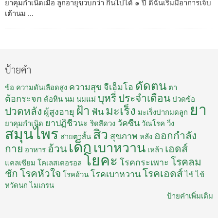
ยาคุมกำเนิดเมื่อ ลูกอายุขวบกว่า กินไปได้ ๑ ปี ดิฉันเริ่มมีอาการเจ็บ
เต้านม ...
ป้ายคำ
ดัดตน
ความสุข
จีเอ็มโอ
ข้อ
ความดันเลือดสูง
ตา
บุหรี่
ประจำเดือน
ต้อกระจก
ต้อหิน
นม
นมแม่
ปวดข้อ
ยา
ฝ้า
มะเร็ง
ปวดหลัง
ผู้สูงอายุ
ฟัน
มะเร็งปากมดลูก
ยาปฏิชีวนะ
วัคซีน
ยาคุมกำเนิด
ริดสีดวง
วัณโรค
วิ่ง
สมุนไพร
สิว
ออกกำลัง
สุขภาพ
สายตาสั้น
หลัง
เด็ก
เบาหวาน
กาย
อ้วน
เอดส์
อาหาร
เหล้า
โยคะ
โรคลม
โรคกระเพาะ
แคลเซียม
โคเลสเตอรอล
ชัก
โรคหัวใจ
โรคเอดส์
โรคเบาหวาน
โรคอ้วน
ไข้
ไข้
หวัดนก
ไมเกรน
ป้ายคำเพิ่มเติม