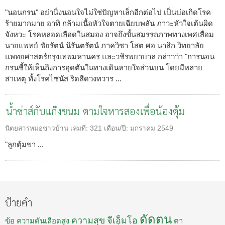
"นอนกรน" อย่านิ่งนอนใจไม่ใช่ปัญหาเล็กอีกต่อไป เป็นบ่อเกิดโรค
ร้ายมากมาย อาทิ กล้ามเนื้อหัวใจตายเฉียบพลัน ภาวะหัวใจเต้นผิด
จังหวะ โรคหลอดเลือดในสมอง อาจถึงขั้นสมรรถภาพทางเพศเสื่อม
นายแพทย์ ชัยรัตน์ นิรันตรัตน์ ภาควิชา โสต ศอ นาสิก วิทยาลัย
แพทยศาสตร์กรุงเทพมหานคร และวชิรพยาบาล กล่าวว่า "การนอน
กรนชี้ให้เห็นถึงการอุดตันในทางเดินหายใจส่วนบน โดยมีหลาย
สาเหตุ ทั้งโรคไซนัส ริดสีดวงทวาร ...
น้ำซ่าส์กับแก๊งขนม ตามใจหารสองเพื่อน้องตุ้ม
นิตยสารหมอชาวบ้าน
เล่มที่:
321
เดือน/ปี:
มกราคม 2549
"ลูกตุ้มขา ...
ป้ายคำ
ดัดตน
ความสุข
จีเอ็มโอ
ข้อ
ความดันเลือดสูง
ตา