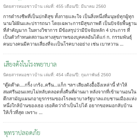
นิตยสารหมอชาวบ้าน
เล่มที่:
455
เดือน/ปี:
มีนาคม 2560
การดำรงชีพที่เป็นปกติสุข ทั้งกายและใจ เป็นสิ่งหนึ่งที่มนุษย์ทุกผู้ทุก
นามใฝ่ฝันและปรารถนา โดยเฉพาะการมีสุขภาพดี เป็นปัจจัยพื้นฐาน
ที่สำคัญมาก ในทางวิชาการ มีข้อสรุปว่ามีปัจจัยหลัก 4 ประการ ที่
เป็นตัวกำหนดสถานะทางสุขภาพของบุคคลอันได้แก่ ก. กรรมพันธุ์
คนบางคนมีความเสี่ยงที่จะเป็นโรคบางอย่าง เช่น เบาหวาน ...
เสียงดังในโรงพยาบาล
นิตยสารหมอชาวบ้าน
เล่มที่:
454
เดือน/ปี:
กุมภาพันธ์ 2560
“ตู๊ดต๊าด....กริ้ง เกร้ง..ครืน...แก็ก ฯลฯ เสียงดังอื้ออึงเหล่านี้ ทำให้
สมศรีนอนแทบไม่หลับตลอดทั้งคืนที่ผ่านมา หลังจากที่เข้ามานอนใน
ตึกสามัญแผนกอายุรกรรมของโรงพยาบาลรัฐบาลแถบชานเมืองแห่ง
หนึ่งใกล้บ้านของเธอ เธอคิดว่าถ้าเป็นไปได้ อยากขอหมอกลับบ้าน
ให้เร็วที่สุด เพราะ ...
พุทราปลอดภัย