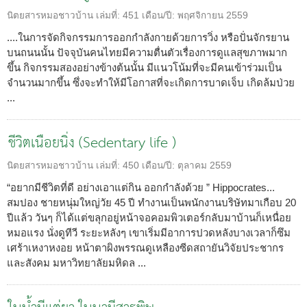
นิตยสารหมอชาวบ้าน
เล่มที่:
451
เดือน/ปี:
พฤศจิกายน 2559
....ในการจัดกิจกรรมการออกกำลังกายด้วยการวิ่ง หรือปั่นจักรยาน
บนถนนนั้น ปัจจุบันคนไทยมีความตื่นตัวเรื่องการดูแลสุขภาพมาก
ขึ้น กิจกรรมสองอย่างข้างต้นนั้น มีแนวโน้มที่จะมีคนเข้าร่วมเป็น
จำนวนมากขึ้น ซึ่งจะทำให้มีโอกาสที่จะเกิดการบาดเจ็บ เกิดล้มป่วย
...
ชีวิตเนือยนิ่ง (Sedentary life )
นิตยสารหมอชาวบ้าน
เล่มที่:
450
เดือน/ปี:
ตุลาคม 2559
“อยากมีชีวิตที่ดี อย่างเอาแต่กิน ออกกำลังด้วย ” Hippocrates...
สมปอง ชายหนุ่มใหญ่วัย 45 ปี ทำงานเป็นพนักงานบริษัทมาเกือบ 20
ปีแล้ว วันๆ ก็ได้แต่ขลุกอยู่หน้าจอคอมพิวเตอร์กลับมาบ้านก็เหนื่อย
หมอแรง นั่งดูทีวี ระยะหลังๆ เขาเริ่มมีอาการปวดหลังบางเวลาก็ซึม
เศร้าเหงาหงอย หน้าตาผิงพรรณดูเหลืองซีดสถายันวิจัยประชากร
และสังคม มหาวิทยาลัยมหิดล ...