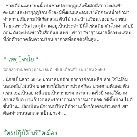
..ช่วงเดือนเมษายนนี้ เป็นช่วงปลายฤดูแล้งซึ่งมักมีสภาวะฝนฟ้า
คะนองและพายุฤดูร้อน ซึ่งจะมีทั้งฝนและลมแรงพัดกระหน่ำเข้ามา
ทำความเสียหายให้เรือกสวน ต้นไม้ และบ้านเรือนของประชาชน
โดยเฉพาะในส่วนภูมิภาคอยู่เป็นประจำ ปีนี้ก็เช่นเดียวกันไม่ต่างกับปี
ก่อน ดังจะเห็นข่าวในสื่อที่เผยแพร่.. คำว่า “พายุ” หมายถึงกระแสลม
ที่ก่อตัวจากคลื่นความร้อน อากาศที่ลอยตัวขึ้นสูง ...
* เหตุปัจจโย *
นิตยสารหมอชาวบ้าน
เล่มที่:
456
เดือน/ปี:
เมษายน 2560
..น้อยเป็นสาว office มาหาหมอด้วยอาการอ่อนเพลีย หายใจไม่อิ่ม
นอนหลับไม่สนิท บางเวลาก็มีอาการปวดศรีษะ ปวดตามต้นคอ ต้น
แขน เธอเป็นอย่างนี้แบบเป็นๆหายๆมานานกว่าครึ่งปี หมอให้ยาค
ลายเครียด ยาแก้ปวดและรักษาตามอาการมาตลอด ก็ดีขึ้นบ้าง ไม่ดี
ขึ้นบ้าง....เล็กเป็นพนักงานบริษัทที่ทำงานเกี่ยวกับคอมพิวเตอร์ เขา
ต้องทำงานนอกเวลาเป็นประจำ ...
วัตรปฏิบัติในชีวิตเมือง