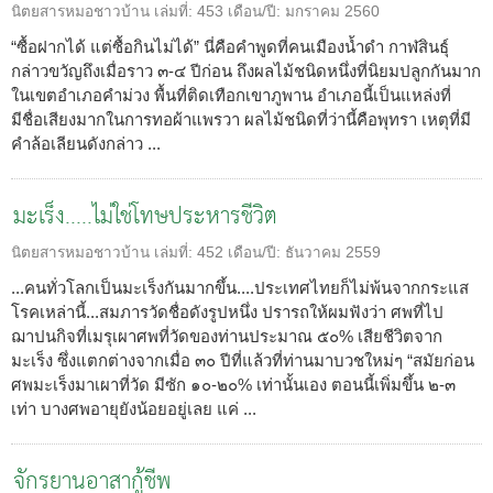
นิตยสารหมอชาวบ้าน
เล่มที่:
453
เดือน/ปี:
มกราคม 2560
“ซื้อฝากได้ แต่ซื้อกินไม่ได้” นี่คือคำพูดที่คนเมืองน้ำดำ กาฬสินธุ์
กล่าวขวัญถึงเมื่อราว ๓-๔ ปีก่อน ถึงผลไม้ชนิดหนึ่งที่นิยมปลูกกันมาก
ในเขตอำเภอคำม่วง พื้นที่ติดเทือกเขาภูพาน อำเภอนี้เป็นแหล่งที่
มีชื่อเสียงมากในการทอผ้าแพรวา ผลไม้ชนิดที่ว่านี้คือพุทรา เหตุที่มี
คำล้อเลียนดังกล่าว ...
มะเร็ง.....ไม่ใช่โทษประหารชีวิต
นิตยสารหมอชาวบ้าน
เล่มที่:
452
เดือน/ปี:
ธันวาคม 2559
...คนทั่วโลกเป็นมะเร็งกันมากขึ้น....ประเทศไทยก็ไม่พ้นจากกระแส
โรคเหล่านี้...สมภารวัดชื่อดังรูปหนึ่ง ปรารถให้ผมฟังว่า ศพที่ไป
ฌาปนกิจที่เมรุเผาศพที่วัดของท่านประมาณ ๕๐% เสียชีวิตจาก
มะเร็ง ซึ่งแตกต่างจากเมื่อ ๓๐ ปีที่แล้วที่ท่านมาบวชใหม่ๆ “สมัยก่อน
ศพมะเร็งมาเผาที่วัด มีซัก ๑๐-๒๐% เท่านั้นเอง ตอนนี้เพิ่มขึ้น ๒-๓
เท่า บางศพอายุยังน้อยอยู่เลย แค่ ...
จักรยานอาสากู้ชีพ