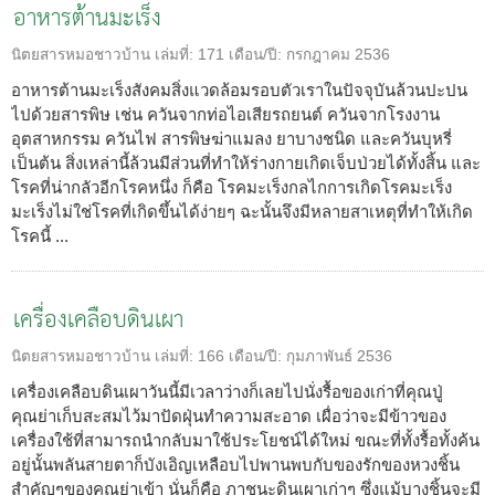
อาหารต้านมะเร็ง
นิตยสารหมอชาวบ้าน
เล่มที่:
171
เดือน/ปี:
กรกฎาคม 2536
อาหารต้านมะเร็งสังคมสิ่งแวดล้อมรอบตัวเราในปัจจุบันล้วนปะปน
ไปด้วยสารพิษ เช่น ควันจากท่อไอเสียรถยนต์ ควันจากโรงงาน
อุตสาหกรรม ควันไฟ สารพิษฆ่าแมลง ยาบางชนิด และควันบุหรี่
เป็นต้น สิ่งเหล่านี้ล้วนมีส่วนที่ทำให้ร่างกายเกิดเจ็บป่วยได้ทั้งสิ้น และ
โรคที่น่ากลัวอีกโรคหนึ่ง ก็คือ โรคมะเร็งกลไกการเกิดโรคมะเร็ง
มะเร็งไม่ใช่โรคที่เกิดขึ้นได้ง่ายๆ ฉะนั้นจึงมีหลายสาเหตุที่ทำให้เกิด
โรคนี้ ...
เครื่องเคลือบดินเผา
นิตยสารหมอชาวบ้าน
เล่มที่:
166
เดือน/ปี:
กุมภาพันธ์ 2536
เครื่องเคลือบดินเผาวันนี้มีเวลาว่างก็เลยไปนั่งรื้อของเก่าที่คุณปู่
คุณย่าเก็บสะสมไว้มาปัดฝุ่นทำความสะอาด เผื่อว่าจะมีข้าวของ
เครื่องใช้ที่สามารถนำกลับมาใช้ประโยชน์ได้ใหม่ ขณะที่ทั้งรื้อทั้งค้น
อยู่นั้นพลันสายตาก็บังเอิญเหลือบไปพานพบกับของรักของหวงชิ้น
สำคัญๆของคุณย่าเข้า นั่นก็คือ ภาชนะดินเผาเก่าๆ ซึ่งแม้บางชิ้นจะมี