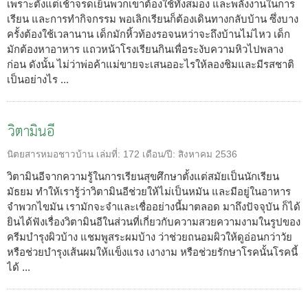
เพราะตั้งแต่เช้าจรดเย็นพวกเขาต้องใช้ทั้งสมอง และพลังงานในการ
เรียน และการทำกิจกรรม พอเลิกเรียนก็ต้องเดินทางกลับบ้าน ซึ่งบาง
ครั้งต้องใช้เวลานาน เด็กมักหิ้วท้องรอจนหว่าจะถึงบ้านไม่ไหว เด็ก
มักต้องหาอาหาร แถวหน้าโรงเรียนกินเพื่อระงับความหิวไปพลาง
ก่อน ดังนั้น ไม่ว่าพ่อค้าแม่ขายจะเสนออะไรให้ลองชิมและมีรสชาติ
เป็นอย่างไร ...
วิตามินอี
นิตยสารหมอชาวบ้าน
เล่มที่:
172
เดือน/ปี:
สิงหาคม 2536
วิตามินอีจากความรู้ในการเรียนสุขศึกษาตั้งแต่สมัยเป็นนักเรียน
มัธยม ทำให้เรารู้ว่าวิตามินอีช่วยให้ไม่เป็นหมัน และมีอยู่ในอาหาร
จำพวกไขมัน เรามักจะจำและเชื่ออย่างนี้มาตลอด มาถึงปัจจุบัน ก็ได้
ยินได้ฟังเรื่องวิตามินอีในส่วนที่เกี่ยวกับความสวยความงามในรูปของ
ครีมบำรุงผิวบ้าง แชมพูสระผมบ้าง ว่าช่วยถนอมผิวให้ดูอ่อนกว่าวัย
หรือช่วยบำรุงเส้นผมให้แข็งแรง เงางาม หรือช่วยรักษาโรคนั้นโรคนี้
ได้ ...