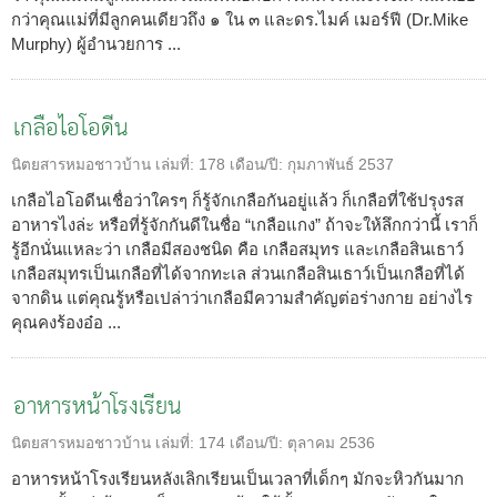
กว่าคุณแม่ที่มีลูกคนเดียวถึง ๑ ใน ๓ และดร.ไมค์ เมอร์ฟี (Dr.Mike
Murphy) ผู้อำนวยการ ...
เกลือไอโอดีน
นิตยสารหมอชาวบ้าน
เล่มที่:
178
เดือน/ปี:
กุมภาพันธ์ 2537
เกลือไอโอดีนเชื่อว่าใครๆ ก็รู้จักเกลือกันอยู่แล้ว ก็เกลือที่ใช้ปรุงรส
อาหารไงล่ะ หรือที่รู้จักกันดีในชื่อ “เกลือแกง” ถ้าจะให้ลึกกว่านี้ เราก็
รู้อีกนั่นแหละว่า เกลือมีสองชนิด คือ เกลือสมุทร และเกลือสินเธาว์
เกลือสมุทรเป็นเกลือที่ได้จากทะเล ส่วนเกลือสินเธาว์เป็นเกลือที่ได้
จากดิน แต่คุณรู้หรือเปล่าว่าเกลือมีความสำคัญต่อร่างกาย อย่างไร
คุณคงร้องอ๋อ ...
อาหารหน้าโรงเรียน
นิตยสารหมอชาวบ้าน
เล่มที่:
174
เดือน/ปี:
ตุลาคม 2536
อาหารหน้าโรงเรียนหลังเลิกเรียนเป็นเวลาที่เด็กๆ มักจะหิวกันมาก