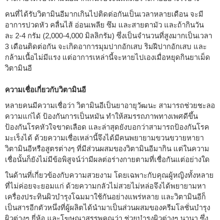
คนที่ได้รับวิตามินอีมากเกินไปติดต่อกันเป็นเวลาหลายเดือน จะมี
อาการปวดหัว คลื่นไส้ อ่อนเพลีย ซึม และสายตามัว และถ้ากินวัน
ละ 2-4 กรัม (2,000-4,000 มิลลิกรัม) ซึ่งเป็นจำนวนที่สูงมากเป็นเวลา
3 เดือนติดต่อกัน จะเกิดอาการมุมปากอักเสบ ริมฝีปากอักเสบ และ
กล้ามเนื้อไม่มีแรง แต่อาการเหล่านี้จะหายไปเองเมื่อหยุดกินยาเม็ด
วิตามินอี
ความเชื่อเกี่ยวกับวิตามินอี
หลายคนมีความเชื่อว่า วิตามินอีเป็นยาอายุวัฒนะ สามารถช่วยชะลอ
ความแก่ได้ ป้องกันการเป็นหมัน ทำให้สมรรถภาพทางเพศดีขึ้น
ป้องกันโรคหัวใจขาดเลือด และล่าสุดยังบอกว่าสามารถป้องกันโรค
มะเร็งได้ ด้วยความเชื่อเหล่านี้จึงได้มีคนพยายามขวนขวายหายา
วิตามินอีหรือสูตรต่างๆ ที่มีส่วนผสมของวิตามินอีมากิน แต่ในความ
เชื่อนั้นก็ยังไม่มีข้อพิสูจน์ว่ามีผลต่อร่างกายตามที่เชื่อกันแต่อย่างใด
ในด้านที่เกี่ยวข้องกับความสวยงาม โดยเฉพาะกับคุณผู้หญิงทั้งหลาย
ที่ไม่ค่อยจะยอมแก่ ด้วยความกลัวไม่สวยไม่หล่อจึงได้พยายามหา
เครื่องประทินผิวบำรุงโฉมมาใช้กันอย่างแพร่หลาย และวิตามินอีก็
เป็นสารอีกตัวหนึ่งที่ผู้ผลิตได้นำมาเป็นส่วนผสมของครีมโลชั่นบำรุง
ผิวต่างๆ ยี่ห้อ และโฆษณาสรรพคุณว่า ช่วยบำรุงผิวต่างๆ นานา ซึ่ง