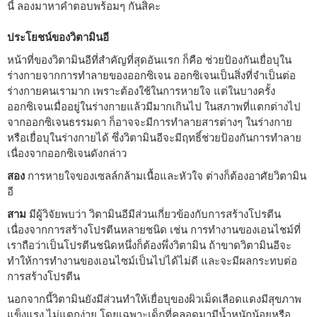
นี้ ลองมาหาคำตอบพร้อมๆ กันสิคะ
ประโยชน์ของวิตามินอี
หน้าที่ของวิตามินอีที่สำคัญที่สุดอันแรก ก็คือ ช่วยป้องกันเยื่อบุใน
ร่างกายจากการทำลายของออกซิเจน ออกซิเจนเป็นสิ่งที่จำเป็นต่อ
ร่างกายคนเรามาก เพราะต้องใช้ในการหายใจ แต่ในบางครั้ง
ออกซิเจนเมื่ออยู่ในร่างกายแล้วมีมากเกินไป ในสภาพที่แตกต่างไป
จากออกซิเจนธรรมดา ก็อาจจะมีการทำลายสารต่างๆ ในร่างกาย
หรือเยื่อบุในร่างกายได้ ซึ่งวิตามินอีจะมีฤทธิ์ช่วยป้องกันการทำลาย
เนื่องจากออกซิเจนดังกล่าว
สอง
การหายใจของเซลล์กล้ามเนื้อและหัวใจ ต่างก็ต้องอาศัยวิตามิน
อี
สาม
มีผู้วิจัยพบว่า วิตามินอีมีส่วนเกี่ยวข้องกับการสร้างโปรตีน
เนื่องจากการสร้างโปรตีนหลายชนิด เช่น การทำงานของเอนไชม์ที่
เราถือว่าเป็นโปรตีนชนิดหนึ่งก็ต้องพึ่งวิตามิน ถ้าขาดวิตามินอีจะ
ทำให้การทำงานของเอนไซม์เป็นไปได้ไม่ดี และจะมีผลกระทบต่อ
การสร้างโปรตีน
นอกจากนี้วิตามินยังมีส่วนทำให้เยื่อบุของผิวเม็ดเลือดแดงมีสุขภาพ
แข็งแรง ไม่แตกง่าย โดยเฉพาะเด็กที่คลอดมามีน้ำหนักน้อยหรือ