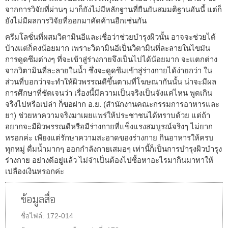
จากการวิจัยที่ผ่านๆ มาก็ยังไม่มีหลักฐานที่ยืนยันสมมติฐานอันนี้ แต่ก็
ยังไม่มีผลการวิจัยที่ออกมาคัดค้านอีกเช่นกัน
ครีมโลชั่นที่ผสมวิตามินอีและเชื่อว่าช่วยบำรุงผิวนั้น อาจจะช่วยได้
บ้างแต่ก็คงน้อยมาก เพราะวิตามินอีเป็นวิตามินที่ละลายในไขมัน
การดูดซึมต่างๆ ที่จะเข้าสู่ร่างกายจึงเป็นไปได้น้อยมาก จะแตกต่าง
จากวิตามินที่ละลายในน้ำ ซึ่งจะดูดซึมเข้าสู่ร่างกายได้ง่ายกว่า ใน
ส่วนที่บอกว่าจะทำให้ผิวพรรณดีขึ้นตามที่โฆษณากันนั้น น่าจะมีผล
การศึกษาที่ชัดเจนว่า เรื่องนี้มีความเป็นจริงเป็นจังแค่ไหน พูดเกิน
จริงไปหรือเปล่า ก็ขอฝาก อ.ย. (สำนักงานคณะกรรมการอาหารและ
ยา) ช่วยหาความจริงมาเผยแพร่ให้ประชาชนได้ทราบด้วย แต่ถ้า
อยากจะมีผิวพรรณดีหรือมีร่างกายที่แข็งแรงสมบูรณ์จริงๆ ไม่ยาก
หรอกค่ะ เพียงแต่รักษาความสะอาดของร่างกาย กินอาหารให้ครบ
ทุกหมู่ ดื่มน้ำมากๆ ออกกำลังกายเสมอๆ เท่านี้ก็เป็นการบำรุงผิวบำรุง
ร่างกาย อย่างดีอยู่แล้ว ไม่จำเป็นต้องไปซื้อหาอะไรมากินมาทาให้
เปลืองเงินหรอกค่ะ
ข้อมูลสื่อ
ชื่อไฟล์:
172-014