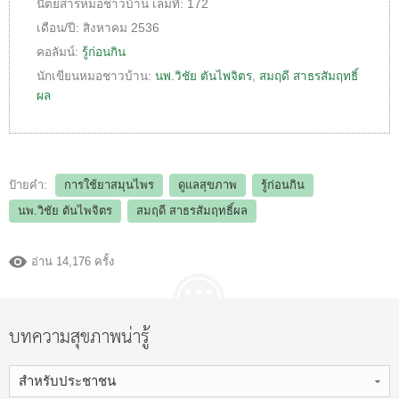
นิตยสารหมอชาวบ้าน
เล่มที่:
172
เดือน/ปี:
สิงหาคม 2536
คอลัมน์:
รู้ก่อนกิน
นักเขียนหมอชาวบ้าน:
นพ.วิชัย ตันไพจิตร
,
สมฤดี สาธรสัมฤทธิ์
ผล
ป้ายคำ:
การใช้ยาสมุนไพร
ดูแลสุขภาพ
รู้ก่อนกิน
นพ.วิชัย ตันไพจิตร
สมฤดี สาธรสัมฤทธิ์ผล
อ่าน 14,176 ครั้ง
บทความสุขภาพน่ารู้
สำหรับประชาชน