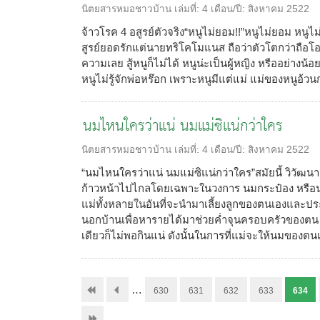
นิตยสารหมอชาวบ้าน
เล่มที่:
4
เดือน/ปี:
สิงหาคม 2522
จ้าวโรค 4 อสูรย์ตัวจริง“หนูไม่ยอม!!”หนูไม่ยอม หนู
สูรย์ยอดรักแต่นายทริโคโมแนส ถือว่าตัวโตกว่าถือ
ความเลย สู้หนูก็ไม่ได้ หนูน่ะเป็นผู้หญิง หรืออย่างน้อ
หนูไม่รู้จักพ่อหร๊อก เพราะหนูมีแต่แม่ แม่ของหนูอ้วนกว่
นมไหนใครว่าแน่ นมแม่ซิแน่กว่าใคร
นิตยสารหมอชาวบ้าน
เล่มที่:
4
เดือน/ปี:
สิงหาคม 2522
“นมไหนใครว่าแน่ นมแม่ซิแน่กว่าใคร”สมัยนี้ วิวั
ก้าวหน้าไปไกลโดยเฉพาะในวงการ นมกระป๋อง หรือน
แม่ทั้งหลายในอันที่จะนำมาเลี้ยงลูกของตนเองและป
นอกบ้านเพื่อหารายได้มาช่วยค่ำจุนครอบครัวของตน 
เดียวก็ไม่พอกินแน่ ดังนั้นในการที่แม่จะให้นมของตนเอ
…
630
631
632
633
634