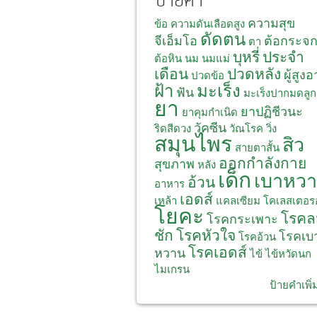
ป้ายคำ
ความสุข
ข้อ
ความดันเลือดสูง
ดัดตน
จีเอ็มโอ
ต้อกระจ
ตา
บุหรี่
ประจำ
ต้อหิน
นม
นมแม่
เดือน
ปวดหลัง
ผู้สูงอ
ปวดข้อ
ฝ้า
มะเร็ง
ฟัน
มะเร็งปากมดลูก
ยา
ยาปฏิชีวนะ
ยาคุมกำเนิด
วัคซีน
ริดสีดวง
วัณโรค
วิ่ง
สมุนไพร
สิว
สายตาสั้น
ออกกำลังกาย
สุขภาพ
หลัง
เด็ก
เบาหว
อ้วน
อาหาร
เอดส์
เหล้า
แคลเซียม
โคเลสเตอร
โยคะ
โรคล
โรคกระเพาะ
ชัก
โรคหัวใจ
โรคเบ
โรคอ้วน
โรคเอดส์
หวาน
ไข้
ไข้หวัดนก
ไมเกรน
ป้ายคำเพิ่