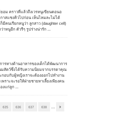
ไม่ยอม คราวที่แล้วถึงเวรหนูเขียนตอนอ
โอกาสแซงคิวไปก่อน เห็นไหมละไม่ได้
ยก็มีคนเรียกหนูว่า ลูกสาว (daughter cell)
าหนูอีก ตัวรีๆ รูปร่างน่ารัก ...
ฒนาการทางด้านอาหารของเด็กได้พัฒนาการ
มสัตว์ซึ่งได้รับความนิยมจากบรรดาคุณ
ระกอบกับผู้หญิงเราจะต้องออกไปทำงาน
เพราะจะรอให้ฝ่ายชายหาเลี้ยงเพียงคน
งแก่ลูก ...
…
635
636
637
638