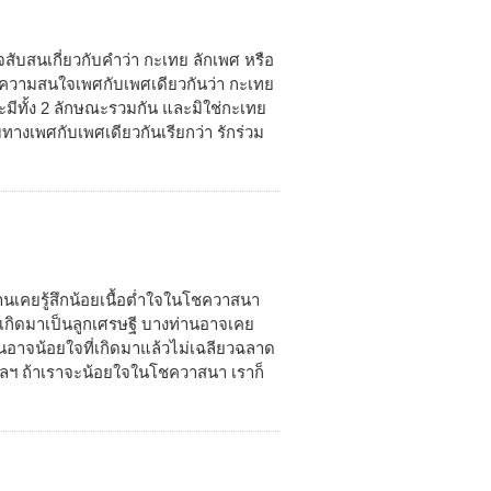
ับสนเกี่ยวกับคำว่า กะเทย ลักเพศ หรือ
่มีความสนใจเพศกับเพศเดียวกันว่า กะเทย
จะมีทั้ง 2 ลักษณะรวมกัน และมิใช่กะเทย
ทางเพศกับเพศเดียวกันเรียกว่า รักร่วม
่านเคยรู้สึกน้อยเนื้อต่ำใจในโชควาสนา
เกิดมาเป็นลูกเศรษฐี บางท่านอาจเคย
นอาจน้อยใจที่เกิดมาแล้วไม่เฉลียวฉลาด
ง ฯลฯ ถ้าเราจะน้อยใจในโชควาสนา เราก็