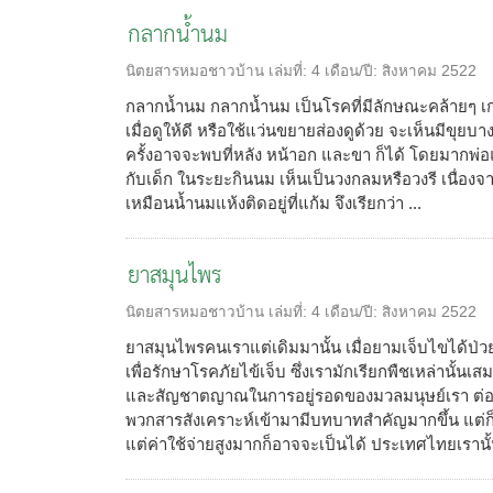
กลากน้ำนม
นิตยสารหมอชาวบ้าน
เล่มที่:
4
เดือน/ปี:
สิงหาคม 2522
กลากน้ำนม กลากน้ำนม เป็นโรคที่มีลักษณะคล้ายๆ เก
เมื่อดูให้ดี หรือใช้แว่นขยายส่องดูด้วย จะเห็นมีขุยบา
ครั้งอาจจะพบที่หลัง หน้าอก และขา ก็ได้ โดยมากพ่อแม่
กับเด็ก ในระยะกินนม เห็นเป็นวงกลมหรือวงรี เนื่อง
เหมือนน้ำนมแห้งติดอยู่ที่แก้ม จึงเรียกว่า ...
ยาสมุนไพร
นิตยสารหมอชาวบ้าน
เล่มที่:
4
เดือน/ปี:
สิงหาคม 2522
ยาสมุนไพรคนเราแต่เดิมมานั้น เมื่อยามเจ็บไขได้ป่
เพื่อรักษาโรคภัยไข้เจ็บ ซึ่งเรามักเรียกพืชเหล่านั้น
และสัญชาตญาณในการอยู่รอดของมวลมนุษย์เรา ต่อมา
พวกสารสังเคราะห์เข้ามามีบทบาทสำคัญมากขึ้น แต่ก็
แต่ค่าใช้จ่ายสูงมากก็อาจจะเป็นได้ ประเทศไทยเรานั้น