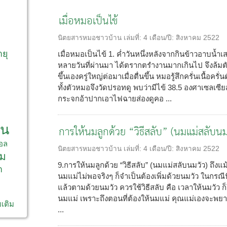
เมื่อหมอเป็นไข้
ก
นิตยสารหมอชาวบ้าน
เล่มที่:
4
เดือน/ปี:
สิงหาคม 2522
ายุ
เมื่อหมอเป็นไข้ 1. ค่ำวันหนึ่งหลังจากกินข้าวอาบน้ำเ
หลายวันที่ผ่านมา ได้ตรากตรำงานมากเกินไป จึงล้มตั
ขึ้นเองครู่ใหญ่ต่อมาเมื่อตื่นขึ้น หมอรู้สึกครั่นเนื้
ทั้งตัวหมอจึงวัดปรอทดู พบว่ามีไข้ 38.5 องศาเซลเซี
กระจกอ้าปากเอาไฟฉายส่องดูคอ ...
าน
การให้นมลูกด้วย “วิธีสลับ” (นมแม่สลับนม
อล
นิตยสารหมอชาวบ้าน
เล่มที่:
4
เดือน/ปี:
สิงหาคม 2522
ม
9.การให้นมลูกด้วย “วิธีสลับ” (นมแม่สลับนมวัว) ถึงแ
า
นมแม่ไม่พอจริงๆ ก็จำเป็นต้องเพิ่มด้วยนมวัว ในกรณีนี
แล้วตามด้วยนมวัว ควรใช้วิธีสลับ คือ เวลาให้นมวัว ก็
นมแม่ เพราะถึงตอนที่ต้องให้นมแม่ คุณแม่เองจะพยายา
มเติม
...