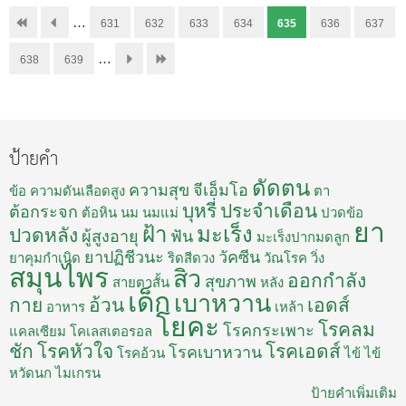
…
631
632
633
634
635
636
637
…
638
639
ป้ายคำ
ดัดตน
ความสุข
จีเอ็มโอ
ข้อ
ความดันเลือดสูง
ตา
บุหรี่
ประจำเดือน
ต้อกระจก
ต้อหิน
นม
นมแม่
ปวดข้อ
ยา
ฝ้า
มะเร็ง
ปวดหลัง
ผู้สูงอายุ
ฟัน
มะเร็งปากมดลูก
ยาปฏิชีวนะ
วัคซีน
ยาคุมกำเนิด
ริดสีดวง
วัณโรค
วิ่ง
สมุนไพร
สิว
ออกกำลัง
สุขภาพ
สายตาสั้น
หลัง
เด็ก
เบาหวาน
กาย
อ้วน
เอดส์
อาหาร
เหล้า
โยคะ
โรคลม
โรคกระเพาะ
แคลเซียม
โคเลสเตอรอล
ชัก
โรคหัวใจ
โรคเอดส์
โรคเบาหวาน
โรคอ้วน
ไข้
ไข้
หวัดนก
ไมเกรน
ป้ายคำเพิ่มเติม