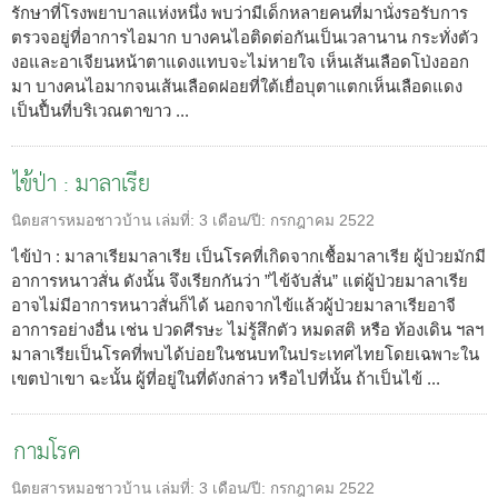
รักษาที่โรงพยาบาลแห่งหนึ่ง พบว่ามีเด็กหลายคนที่มานั่งรอรับการ
ตรวจอยู่ที่อาการไอมาก บางคนไอติดต่อกันเป็นเวลานาน กระทั่งตัว
งอและอาเจียนหน้าตาแดงแทบจะไม่หายใจ เห็นเส้นเลือดโป่งออก
มา บางคนไอมากจนเส้นเลือดฝอยที่ใต้เยื่อบุตาแตกเห็นเลือดแดง
เป็นปื้นที่บริเวณตาขาว ...
ไข้ป่า : มาลาเรีย
นิตยสารหมอชาวบ้าน
เล่มที่:
3
เดือน/ปี:
กรกฎาคม 2522
ไข้ป่า : มาลาเรียมาลาเรีย เป็นโรคที่เกิดจากเชื้อมาลาเรีย ผู้ป่วยมักมี
อาการหนาวสั่น ดังนั้น จึงเรียกกันว่า ”ไข้จับสั่น” แต่ผู้ป่วยมาลาเรีย
อาจไม่มีอาการหนาวสั่นก็ได้ นอกจากไข้แล้วผู้ป่วยมาลาเรียอาจี
อาการอย่างอื่น เช่น ปวดศีรษะ ไม่รู้สึกตัว หมดสติ หรือ ท้องเดิน ฯลฯ
มาลาเรียเป็นโรคที่พบได้บ่อยในชนบทในประเทศไทยโดยเฉพาะใน
เขตป่าเขา ฉะนั้น ผู้ที่อยู่ในที่ดังกล่าว หรือไปที่นั้น ถ้าเป็นไข้ ...
กามโรค
นิตยสารหมอชาวบ้าน
เล่มที่:
3
เดือน/ปี:
กรกฎาคม 2522