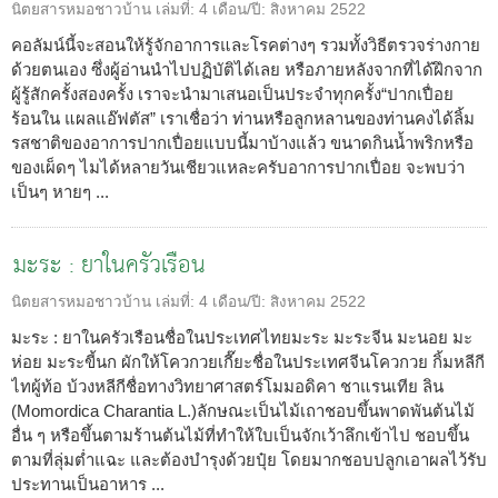
นิตยสารหมอชาวบ้าน
เล่มที่:
4
เดือน/ปี:
สิงหาคม 2522
คอลัมน์นี้จะสอนให้รู้จักอาการและโรคต่างๆ รวมทั้งวิธีตรวจร่างกาย
ด้วยตนเอง ซึ่งผู้อ่านนำไปปฏิบัติได้เลย หรือภายหลังจากที่ได้ฝึกจาก
ผู้รู้สักครั้งสองครั้ง เราจะนำมาเสนอเป็นประจำทุกครั้ง“ปากเปื่อย
ร้อนใน แผลแอ๊ฟตัส” เราเชื่อว่า ท่านหรือลูกหลานของท่านคงได้ลิ้ม
รสชาติของอาการปากเปื่อยแบบนี้มาบ้างแล้ว ขนาดกินน้ำพริกหรือ
ของเผ็ดๆ ไมได้หลายวันเชียวแหละครับอาการปากเปื่อย จะพบว่า
เป็นๆ หายๆ ...
มะระ : ยาในครัวเรือน
นิตยสารหมอชาวบ้าน
เล่มที่:
4
เดือน/ปี:
สิงหาคม 2522
มะระ : ยาในครัวเรือนชื่อในประเทศไทยมะระ มะระจีน มะนอย มะ
ห่อย มะระขี้นก ผักให้โควกวยเกี๊ยะชื่อในประเทศจีนโควกวย กิ้มหลีกี
ไทผู้ท้อ บ้วงหลีกีชื่อทางวิทยาศาสตร์โมมอดิคา ชาแรนเทีย ลิน
(Momordica Charantia L.)ลักษณะเป็นไม้เถาชอบขึ้นพาดพันต้นไม้
อื่น ๆ หรือขึ้นตามร้านต้นไม้ที่ทำให้ใบเป็นจักเว้าลึกเข้าไป ชอบขึ้น
ตามที่ลุ่มต่ำแฉะ และต้องบำรุงด้วยปุ๋ย โดยมากชอบปลูกเอาผลไว้รับ
ประทานเป็นอาหาร ...