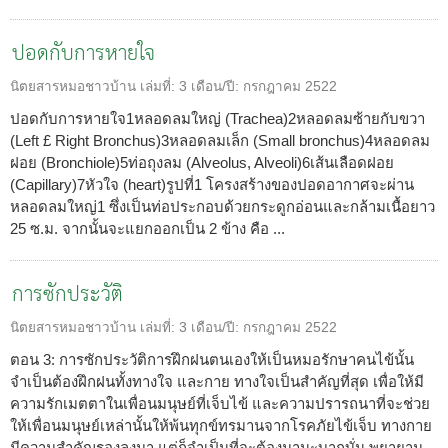
ปอดกับการหายใจ
นิตยสารหมอชาวบ้าน
เล่มที่:
3
เดือน/ปี:
กรกฎาคม 2522
ปอดกับการหายใจ1หลอดลมใหญ่ (Trachea)2หลอดลมซ้ายกับขวา
(Left £ Right Bronchus)3หลอดลมเล็ก (Small bronchus)4หลอดลม
ฝอย (Bronchiole)5ท่อถุงลม (Alveolus, Alveoli)6เส้นเลือดฝอย
(Capillary)7หัวใจ (heart)รูปที่1 โครงสร้างของปอดอากาศจะผ่าน
หลอดลมใหญ่1 ซึ่งเป็นท่อประกอบด้วยกระดูกอ่อนและกล้ามเนื้อยาว
25 ซ.ม. จากนั้นจะแยกออกเป็น 2 ข้าง คือ ...
การซักประวัติ
นิตยสารหมอชาวบ้าน
เล่มที่:
3
เดือน/ปี:
กรกฎาคม 2522
ตอน 3: การซักประวัติการฝึกฝนตนเองให้เป็นหมอรักษาคนไข้นั้น
จำเป็นต้องฝึกฝนทั้งทางใจ และกาย ทางใจเป็นสำคัญที่สุด เพื่อให้มี
ความรักเมตตาในเพื่อนมนุษย์ที่เจ็บไข้ และความปรารถนาที่จะช่วย
ให้เพื่อนมนุษย์เหล่านั้นให้พ้นทุกข์ทรมานจากโรคภัยไข้เจ็บ ทางกาย
มีความสำคัญรองลงมา แต่ก็จำเป็นที่จะต้องมานะบากบั่น พยายาม