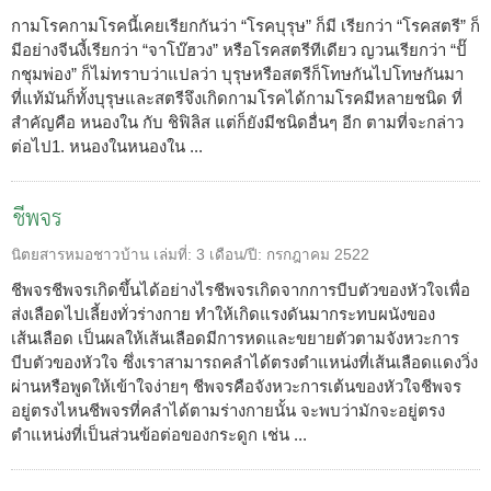
กามโรคกามโรคนี้เคยเรียกกันว่า “โรคบุรุษ” ก็มี เรียกว่า “โรคสตรี” ก็
มีอย่างจีนงี้เรียกว่า “จาโบ๊ฮวง” หรือโรคสตรีทีเดียว ญวนเรียกว่า “ปั๊
กชุมพ่อง” ก็ไม่ทราบว่าแปลว่า บุรุษหรือสตรีก็โทษกันไปโทษกันมา
ที่แท้มันก็ทั้งบุรุษและสตรีจึงเกิดกามโรคได้กามโรคมีหลายชนิด ที่
สำคัญคือ หนองใน กับ ชิฟิลิส แต่ก็ยังมีชนิดอื่นๆ อีก ตามที่จะกล่าว
ต่อไป1. หนองในหนองใน ...
ชีพจร
นิตยสารหมอชาวบ้าน
เล่มที่:
3
เดือน/ปี:
กรกฎาคม 2522
ชีพจรชีพจรเกิดขึ้นได้อย่างไรชีพจรเกิดจากการบีบตัวของหัวใจเพื่อ
ส่งเลือดไปเลี้ยงทั่วร่างกาย ทำให้เกิดแรงดันมากระทบผนังของ
เส้นเลือด เป็นผลให้เส้นเลือดมีการหดและขยายตัวตามจังหวะการ
บีบตัวของหัวใจ ซึ่งเราสามารถคลำได้ตรงตำแหน่งที่เส้นเลือดแดงวิ่ง
ผ่านหรือพูดให้เข้าใจง่ายๆ ชีพจรคือจังหวะการเต้นของหัวใจชีพจร
อยู่ตรงไหนชีพจรที่คลำได้ตามร่างกายนั้น จะพบว่ามักจะอยู่ตรง
ตำแหน่งที่เป็นส่วนข้อต่อของกระดูก เช่น ...