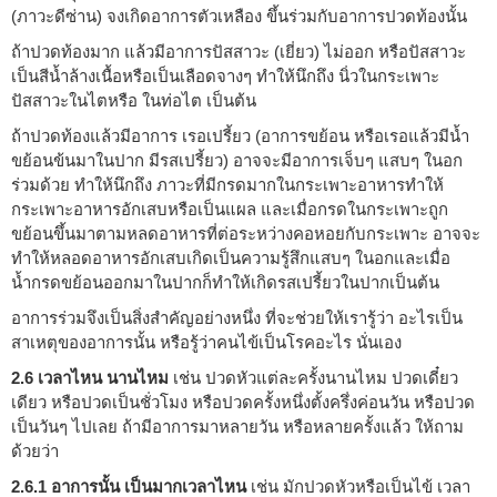
(ภาวะดีซ่าน) จงเกิดอาการตัวเหลือง ขึ้นร่วมกับอาการปวดท้องนั้น
ถ้าปวดท้องมาก แล้วมีอาการปัสสาวะ (เยี่ยว) ไม่ออก หรือปัสสาวะ
เป็นสีน้ำล้างเนื้อหรือเป็นเลือดจางๆ ทำให้นึกถึง นิ่วในกระเพาะ
ปัสสาวะในไตหรือ ในท่อไต เป็นต้น
ถ้าปวดท้องแล้วมีอาการ เรอเปรี้ยว (อาการขย้อน หรือเรอแล้วมีน้ำ
ขย้อนข้นมาในปาก มีรสเปรี้ยว) อาจจะมีอาการเจ็บๆ แสบๆ ในอก
ร่วมด้วย ทำให้นึกถึง ภาวะที่มีกรดมากในกระเพาะอาหารทำให้
กระเพาะอาหารอักเสบหรือเป็นแผล และเมื่อกรดในกระเพาะถูก
ขย้อนขึ้นมาตามหลดอาหารที่ต่อระหว่างคอหอยกับกระเพาะ อาจจะ
ทำให้หลอดอาหารอักเสบเกิดเป็นความรู้สึกแสบๆ ในอกและเมื่อ
น้ำกรดขย้อนออกมาในปากก็ทำให้เกิดรสเปรี้ยวในปากเป็นต้น
อาการร่วมจึงเป็นสิ่งสำคัญอย่างหนึ่ง ที่จะช่วยให้เรารู้ว่า อะไรเป็น
สาเหตุของอาการนั้น หรือรู้ว่าคนไข้เป็นโรคอะไร นั่นเอง
2.6 เวลาไหน นานไหม
เช่น ปวดหัวแต่ละครั้งนานไหม ปวดเดี๋ยว
เดียว หรือปวดเป็นชั่วโมง หรือปวดครั้งหนึ่งตั้งครึ่งค่อนวัน หรือปวด
เป็นวันๆ ไปเลย ถ้ามีอาการมาหลายวัน หรือหลายครั้งแล้ว ให้ถาม
ด้วยว่า
2.6.1 อาการนั้น เป็นมากเวลาไหน
เช่น มักปวดหัวหรือเป็นไข้ เวลา