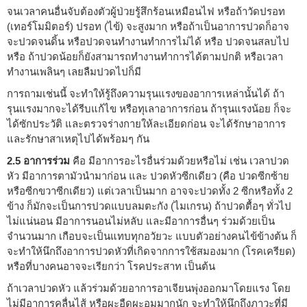
จนเวลาคนอื่นจับต้องตัวผู้ป่วยรู้สึกร้อนเหมือนไฟ หรือถ้าวัดปรอท
(เทอร์โมมิตอร์) ปรอท (ไข้) จะสูงมาก หรือถ้าเป็นอาการปวดก็อาจ
จะปวดจนดิ้น หรือปวดจนทำงานทำการไม่ได้ หรือ ปวดจนสลบไป
หรือ ถ้าปวดน้อยก็ยังสามารถทำงานทำการได้ตามปกติ หรือเวลา
ทำงานเพลินๆ เลยลืมปวดไปก็มี
การถามเช่นนี้ จะทำให้รู้ถึงความรุนแรงของอาการเหล่านั้นได้ ถ้า
รุนแรงมากจะได้รีบแก้ไข หรือทุเลาอาการก่อน ถ้ารุนแรงน้อย ก็จะ
ได้ซักประวัติ และตรวจร่างกายให้ละเอียดก่อน จะได้รักษาอาการ
และรักษาสาเหตุไปได้พร้อมๆ กัน
2.5 อาการร่วม
คือ มีอาการอะไรอื่นร่วมด้วยหรือไม่ เช่น เวลาปวด
หัว มีอาการตามัวนำมาก่อน และ ปวดหัวซีกเดียว (คือ ปวดซีกซ้าย
หรือซีกขวาซีกเดียว) แต่เวลาเป็นมาก อาจจะปวดทั้ง 2 ซีกหรือทั้ง 2
ข้าง ก็มักจะเป็นการปวดแบบลมตะกัง (ไมเกรน) ถ้าปวดตื้อๆ ทั่วไป
ไม่แน่นอน มีอาการนอนไม่หลับ และมีอาการอื่นๆ ร่วมด้วยเป็น
จำนวนมาก เกือบจะเป็นแทบทุกอวัยวะ แบบตัวอย่างคนไข้ข้างต้น ก็
จะทำให้นึกถึงอาการปวดหัวที่เกิดจากการใช้สมองมาก (โรคเครียด)
หรือที่บางคนอาจจะเรียกว่า โรคประสาท เป็นต้น
ถ้าเวลาปวดหัว แล้วร่วมด้วยอาการอาเจียนพุ่งออกมาโดยแรง โดย
ไม่มีอาการคลื่นไส้ หรือผะอืดผะอมมากนัก จะทำให้นึกถึงภาวะที่มี