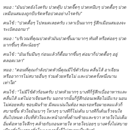
หมอ : “มันปวดยังไงครับ ปวดตุ๊บ ปวดจี๊ดๆ ปวดหนึบๆ ปวดตื้อๆ ปวด
เหมือนสมองถูกบีบรัดหรือปวดอย่างไรครับ”
คนไข้ : “ปวดตื้อๆ ไปหมดเลยครับ เวลาเป็นมากๆ รู้สึกเมือนสมองจะ
ระเบิดออกมา”
หมอ : “บริเวณที่คุณปวดหัวมันปวดขึ้นมามากๆ ทันที หรือค่อยๆ ปวด
มากขึ้นๆ ทีละน้อยๆ”
คนไข้ : “มันเริ่มมึนๆ ก่อนแล้วก็ตื้อมากขึ้นๆ ต่อมาก็ปวดตื้อๆ อยู่
ตลอดเวลา”
หมอ : “ตอนที่คุณกำลังปวดหัวนี่คุณมีไข้ตัวร้อน คลื่นไส้ อาเจียน
หรืออาการไม่สบายอื่นๆ ร่วมด้วยหรือไม่ และปวดครั้งหนึ่งนาน
เท่าใด”
คนไข้ : “ไม่มีไข้ตัวร้อนครับ ปวดหัวมากๆ บางทีก็รู้สึกเบื่ออาหารและ
คลื่นไส้ แต่ไม่อาเจียนครับ นอกจากนั้นก็รู้สึกอ่อนเพลียไม่มีแรง นอน
ไม่ค่อยหลับ ชอบฝันร้าย มีลมแน่นในท้อง พอเรอหรือผายลมแล้วก็
สบายขึ้น หัวใจมันเบาๆ โหวงๆ บางทีก็ไม่เต้น บางทีก็เต้นเร็วจนใจ
สั่นไปหมด เจ็บที่หัวใจและหน้าอกทั้งด้านซ้ายและขวา หายใจไม่เต็ม
อิ่มต้อหายใจลึกๆ คล้ายกับถอนหายใจ หายใจบ่อยๆ บางครั้งไม่สบาย