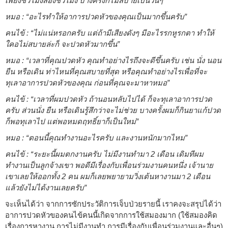
เพียงชั่วโมงสองชั่วโมง บางครั้งก็ไม่สบายเป็นวันๆ”
หมอ : “อะไรทำให้อาการปวดหัวของคุณเป็นมากขึ้นครับ”
คนไข้ : “ไม่แน่หรอกครับ แต่ถ้ามีเสียงดังๆ มีอะไรรกหูรกตา ทำให้
ใคอไม่สบายล่ะก็ จะปวดหัวมากขึ้น”
หมอ : “เวลาที่คุณปวดหัว คุณทำอย่างไรถึงจะดีขึ้นครับ เช่น นั่ง นอน
ยืน หรือเดิน ท่าไหนที่คุณสบายที่สุด หรือคุณทำอย่างไรเพื่อที่จะ
ทุเลาอาการปวดหัวของคุณ ก่อนที่คุณจะมาหาหมอ”
คนไข้ : “เวลาที่ผมปวดหัว ถ้านอนหลับไปได้ ก็จะทุเลาอาการปวด
ครับ ส่วนนั่ง ยืน หรือเดินรู้สึกว่าจะไม่ช่วย บางครั้งผมก็กินยาแก้ปวด
ก็พอทุเลาไป แต่พอหมดฤทธิ์ยาก็เป็นใหม่”
หมอ : “ตอนนี้คุณทำงานอะไรครับ และงานหนักมากไหม”
คนไข้ : “ระยะนี้ผมตกงานครับ ไม่มีงานทำมา 2 เดือน เดิมทีผม
ทำงานเป็นลูกจ้างเขา พอดีมีเรื่องกับเพื่อนร่วมงานคนหนึ่ง เจ้านาย
เขาเลยให้ออกทั้ง 2 คน ผมก็เลยพยายามวิ่งเต้นหางานมา 2 เดือน
แล้วยังไม่ได้งานเลยครับ”
จะเห็นได้ว่า จากการซักประวัติการเจ็บป่วยรายนี้ เราคงจะสรุปได้ว่า
อาการปวดหัวของคนไข้คนนี้เกิดจากการใช้สมองมาก (ใช้สมองคิด
เรื่องการหางาน การไม่มีงานทำ การมีเรื่องกับเพื่อนร่วมงานและอื่นๆ)