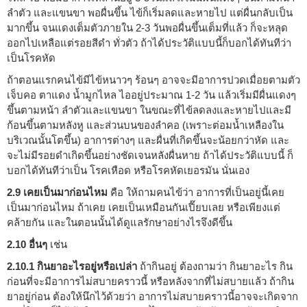
ลำตัว และแขนขา พอผื่นขึ้น ไข้ก็เริ่มลดและหายไป แต่ผื่นกลับเป็น
มากขึ้น จนแดงเต็มตัวภายใน 2-3 วันพอผื่นขึ้นเต็มที่แล้ว ก็จะหลุด
ออกไปเหลือแต่รอยสีดำ ทั่วตัว ถ้าได้ประวัติแบบนี้ก็บอกได้ทันทีว่า
เป็นโรคหัด
ถ้าตอนแรกคนไข้มีไข้หนาวๆ ร้อนๆ อาจจะมีอาการปวดเมื่อยตามตัว
เจ็บคอ ตาแดง น้ำมูกไหล ไออยู่ประมาณ 1-2 วัน แล้วเริ่มมีผื่นแดงๆ
ขึ้นตามหน้า ลำตัวและแขนขา ในขณะที่ไข้ลดลงและหายไปและมี
ก้อนขึ้นตามหลังหู และส่วนบนของลำคอ (เพราะต่อมน้ำเหลืองใน
บริเวณนั้นโตขึ้น) อาการต่างๆ และผื่นที่เกิดขึ้นจะน้อยกว่าหัด และ
จะไม่มีรอยดำเกิดขึ้นอย่างชัดเจนหลังผื่นหาย ถ้าได้ประวัติแบบนี้ ก็
บอกได้ทันทีว่าเป็น โรคเหือด หรือโรคหัดเยอรมัน นั่นเอง
2.9 เคยเป็นมาก่อนไหม
คือ ให้ถามคนไข้ว่า อาการที่เป็นอยู่นี้เคย
เป็นมาก่อนไหม ถ้าเคย เคยเป็นเหมือนกันเปี๊ยบเลย หรือเพียงแต่
คล้ายกัน และในตอนนั้นได้ดูแลรักษาอย่างไรจึงดีขึ้น
2.10 อื่นๆ
เช่น
2.10.1 กินยาอะไรอยู่หรือเปล่า
ถ้ากินอยู่ ต้องถามว่า กินยาอะไร กิน
ก่อนที่จะมีอาการไม่สบายคราวนี้ หรือหลังจากที่ไม่สบายแล้ว ถ้ากิน
ยาอยู่ก่อน ต้องให้นึกไว้ด้วยว่า อาการไม่สบายคราวนี้อาจจะเกิดจาก