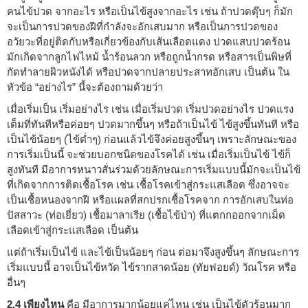
คนไข้ปวด จากอะไร หรือเป็นไข้สูงจากอะไร เช่น ถ้าปวดตุ๊บๆ ก็มัก
จะเป็นการปวดของฝีที่กำลังจะอักเสบมาก หรือเป็นการปวดของ
อวัยวะที่อยู่ติดกับหรือเกี่ยวข้องกับเส้นเลือดแดง ปวดแสบปวดร้อน
มักเกิดจากลูกไฟไหม้ น้ำร้อนลวก หรือถูกน้ำกรด หรือสารเป็นพิษที่
กัดทำลายผิวหนังได้ หรือปวดจากปลายประสาทอักเสบ เป็นต้น ใน
หัวข้อ “อย่างไร” นี้จะต้องถามด้วยว่า
เมื่อเริ่มเป็น เริ่มอย่างไร เช่น เมื่อเริ่มปวด เริ่มปวดอย่างไร ปวดแรง
เต็มที่ทันทีหรือค่อยๆ ปวดมากขึ้นๆ หรือถ้าเป็นไข้ ไข้สูงขึ้นทันที หรือ
เป็นไข้น้อยๆ (ไข้ต่ำๆ) ก่อนแล้วไข้จึงค่อยสูงขึ้นๆ เพราะลักษณะของ
การเริ่มเป็นนี้ จะช่วยบอกชนิดของโรคได้ เช่น เมื่อเริ่มเป็นไข้ ไข้ก็
สูงทันที มีอาการหนาวสั่นร่วมด้วยลักษณะการเริ่มแบบนี้มักจะเป็นไข้
ที่เกิดจากการติดเชื้อโรค เช่น เชื้อโรคเข้าสู่กระแสเลือด ซึ่งอาจจะ
เป็นเชื้อหนองจากฝี หรือแผลที่สกปรกเชื้อโรคจาก การอักเสบในท่อ
ปัสสาวะ (ท่อเยี่ยว) เชื้อมาลาเรีย (เชื้อไข้ป่า) ที่แตกกออกจากเม็ด
เลือดเข้าสู่กระแสเลือด เป็นต้น
แต่ถ้าเริ่มเป็นไข้ และไข้เป็นน้อยๆ ก่อน ต่อมาจึงสูงขึ้นๆ ลักษณะการ
เริ่มแบบนี้ อาจเป็นไข้หวัด ไข้รากสาดน้อย (ทัยฟอยด์) วัณโรค หรือ
อื่นๆ
2.4 เพียงไหน
คือ มีอาการมากน้อยแค่ไหน เช่น เป็นไข้ตัวร้อนมาก