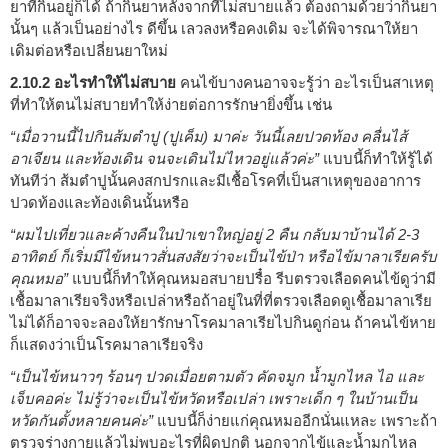
ยาที่กินอยู่ก็ได้ ถ้ากินยาหลังจากที่ไม่สบายแล้ว ต้องถามด้วยว่ากินยา
นั้นๆ แล้วเป็นอย่างไร ดีขึ้น เลวลงหรือคงเดิม จะได้พิจารณาให้ยา
เดิมต่อหรือเปลี่ยนยาใหม่
2.10.2 อะไรทำให้ไม่สบาย
คนไข้บางคนอาจจะรู้ว่า อะไรเป็นสาเหตุ
ที่ทำให้ตนไม่สบายทำให้ง่ายต่อการรักษายิ่งขึ้น เช่น
“เมื่อวานนี้ไปกินส้มตำปู (ปูเค็ม) มาค่ะ วันนี้เลยปวดท้อง คลื่นไส้
อาเจียน และท้องเดิน จนจะเดินไม่ไหวอยู่แล้วค่ะ”
แบบนี้ก็ทำให้รู้ได้
ทันทีว่า ส้มตำปูนั้นคงสกปรกและมีเชื้อโรคที่เป็นสาเหตุของอาการ
ปวดท้องและท้องเดินนั้นหรือ
“ผมไปเที่ยวและค้างคืนในป่าเขาใหญ่อยู่ 2 คืน กลับมาบ้านได้ 2-3
อาทิตย์ ก็เริ่มมีไข้หนาวสั่นสงสัยว่าจะเป็นไข้ป่า หรือไข้มาลาเรียครับ
คุณหมอ”
แบบนี้ก็ทำให้คุณหมอสบายปรื๋อ รีบตรวจเลือดคนไข้ดูว่ามี
เชื้อมาลาเรียจริงหรือเปล่าหรือถ้าอยู่ในที่ที่ตรวจเลือดดูเชื้อมาลาเรีย
ไม่ได้ก็อาจจะลองให้ยารักษาโรคมาลาเรียไปกินดูก่อน ถ้าคนไข้หาย
ก็แสดงว่าเป็นโรคมาลาเรียจริง
“เป็นไข้หนาวๆ ร้อนๆ ปวดเมื่อยตามตัว คัดจมูก น้ำมูกไหล ไอ และ
เจ็บคอค่ะ ไม่รู้ว่าจะเป็นไข้หวัดหรือเปล่า เพราะเด็ก ๆ ในบ้านเป็น
หวัดกันตั้งหลายคนค่ะ”
แบบนี้ก็ง่ายแก่คุณหมออีกนั่นแหละ เพราะถ้า
ตรวจร่างกายแล้วไม่พบอะไรที่ผิดปกติ นอกจากไข้และน้ำมูกไหล