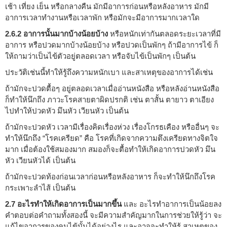
เช้า เที่ยง เย็น หรือกลางคืน มักมีอาการก่อนหรือหลังอาหาร มักมี
อาการเวลาทำงานหรือเวลาพัก หรือมักจะมีอาการมากเวลาใด
2.6.2 อาการนั้นมากบ้างน้อยบ้าง
หรือหนักเท่ากันตลอดระยะเวลาที่มี
อาการ หรือปวดมากบ้างน้อยบ้าง หรือปวดเป็นพักๆ ถ้ามีอาการไข้ ก็
ให้ถามว่าเป็นไข้ตัวอยู่ตลอดเวลา หรือจับไข้เป็นพักๆ เป็นต้น
ประวัติเช่นนี้ทำให้รู้ถึงความหนักเบา และสาเหตุของอาการได้เช่น
ถ้ามักจะปวดตื้อๆ อยู่ตลอดเวลาเมื่ออ่านหนังสือ หรือหลังอ่านหนังสือ
ก็ทำให้นึกถึง ภาวะโรคสายตาผิดปรกติ เช่น ตาสั้น ตายาว ตาเอียง
ไปทำให้ปวดหัว มึนหัว เวียนหัว เป็นต้น
ถ้ามักจะปวดหัว เวลามีเรื่องคิดเรื่องห่วง เรื่องโกรธเคือง หรืออื่นๆ จะ
ทำให้นึกถึง “โรคเครียด” คือ โรคที่เกิดจากความตึงเครียดทางจิตใจ
มาก เมื่อต้องใช้สมองมาก สมองก็จะตื้อทำให้เกิดอาการปวดหัว มึน
หัว เวียนหัวได้ เป็นต้น
ถ้ามักจะปวดท้องก่อนเวลาก่อนหรือหลังอาหาร ก็จะทำให้นึกถึงโรค
กระเพาะลำไส้ เป็นต้น
2.7 อะไรทำให้เกิดอาการเป็นมากขึ้น
และ อะไรทำอาการเป็นน้อยลง
คำตอบต่อคำถามทั้งสองนี้ จะมีความสำคัญมากในการช่วยให้รู้ว่า จะ
แก้ไขอาการของคนไข้นั้นได้อย่างไร และอาจจะทำให้รู้ สาเหตุของ