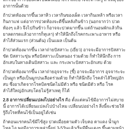
อาการนั้นด้วย
ถ้าปวดท้องมากขึ้นเวลาหิว เวลากินของเผ็ด เวลากินเหล้า หรือเวลา
กินกาแฟ แต่อาการปวดท้องจะดีขึ้นหลังกินข้าว (นอกจากว่า ปวด
ท้องๆ แล้ว จึงไปกินข้าว ก็อาจจะปวดมากขึ้น แต่ถ้านอนพักแล้วกิน
ยาลดกรดแล้วอาการก็ทุเลา) ทำให้นึกถึงโรคกระเพาะอาหาร หรือ
ลำไส้ส่วนแรก (ส่วนต้น) เป็นแผล เป็นต้น
ถ้าปวดท้องมากขึ้น เวลาถ่ายปัสสาวะ (เยี่ยว) อาจจะมีอาการปัสสาวะ
ขัด ปัสสาวะขุ่น หรือปัสสาวะเป็นหนอง ร่วมด้วย ก็ทำให้นึกถึง การ
อักเสบในทางเดินปัสสาวะ และ กระเพาะปัสสาวะอักเสบ ด้วย
ถ้าปวดท้องมากขึ้น เวลาถ่ายอุจจาระ (ขี้) อาจจะมีอาการ อุจจาระจะ
เป็นมูก หรือเป็นมูกปนเลือดร่วมด้วย ก็ทำให้นึกถึง โรคลำไส้ใหญ่อัก
สบ ซึ่งอาเกิดจากโรคบิดชนิดไม่มีตัว หรือ ชนิดมีตัว หรือ โรค
ลำไส้ใหญ่อักเสบโดยไม่รู้สาเหตุ ก็ได้
2.8 อาการเปลี่ยนแปลงไปอย่างไร
คือ ตั้งแต่คนไข้มีอาการไม่สบาย
นี้ อาการได้เปลี่ยนแปลงไปบ้างไหม เปลี่ยนปอย่างไร สิ่งนี้จะช่วยให้
รู้ถึงโรคที่คนไข้เป็นอยู่ได้เช่น
ถ้าตอนแรกคนไข้มีไข้สูง ปวดเมื่อยตามตัว เจ็บคอ ตาแดง น้ำมูก
ไหล ไอ พอมีอาการเหล่านี้อยู่ 3-5วันแล้วเริ่มมีผื่นแดงๆ ขึ้นตามหน้า