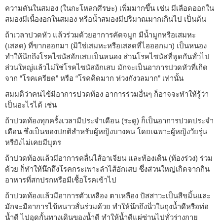
ความดันในสมอง (ในกะโหลกศีรษะ) เพิ่มมากขึ้น เช่น มีเลือดออกใน
สมองมีเนื้องอกในสมอง หรือน้ำสมองมีปริมาณมากเกินไป เป็นต้น
ถ้าเวลาปวดหัว แล้วร่วมด้วยอาการคัดจมูก มีน้ำมูกหรือเสมหะ
(เสลด) ที่ขากออกมา (มิใช่เสมหะหรือเสลดที่ไอออกมา) เป็นหนอง
ทำให้นึกถึงโรคไซนัสอักเสบเป็นหนอง ส่วนโรคไซนัสที่พูดกันทั่วไป
ส่วนใหญ่แล้วไม่ใช่โรคไซนัสอักเสบ มักจะเป็นอาการปวดหัวที่เกิด
จาก “โรคเครียด” หรือ “โรคคิดมาก ห่วงกังวลมาก” เท่านั้น
สมมติว่าคนไข้มีอาการปวดท้อง อาการร่วมอื่นๆ ก็อาจจะทำให้รู้ว่า
เป็นอะไรได้ เช่น
ถ้าปวดท้องทุกครั้งเวลามีประจำเดือน (ระดู) ก็เป็นอาการปวดประจำ
เดือน ซึ่งเป็นของปกติสำหรับผู้หญิงบางคน โดยเฉพาะผู้หญิงวัยรุ่น
หรืยังไม่เคยมีบุตร
ถ้าปวดท้องแล้วมีอาการคลื่นไส้อาเจียน และท้องเดิน (ท้องร่วง) ร่วม
ด้วย ก็ทำให้นึกถึงโรคกระเพาะลำไส้อักเสบ ซึ่งส่วนใหญ่เกิดจากกิน
อาหารที่สกปรกหรือมีเชื้อโรคเข้าไป
ถ้าปวดท้องแล้วมีอาการตัวเหลือง ตาเหลือง ปัสสาวะเป็นสีขมิ้นและ
มักจะมีอาการไข้หนาวสั่นร่วมด้วย ทำให้นึกถึงนิ่วในถุงน้ำดีหรือท่อ
น้ำดี ไปอุดกั้นทางเดินของน้ำดี ทำให้น้ำดีแผ่ซ่านไปทั่วร่างกาย