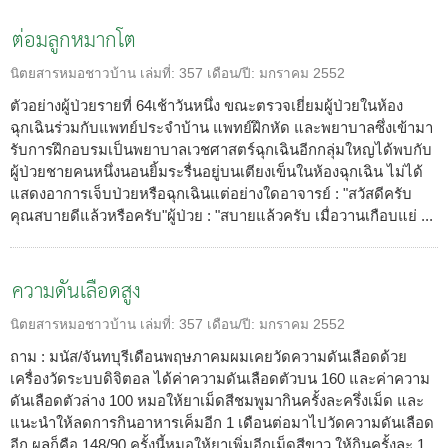
ต่อมลูกหมากโต
นิตยสารหมอชาวบ้าน
เล่มที่:
357
เดือน/ปี:
มกราคม 2552
ตัวอย่างผู้ป่วยรายที่ 64เช้าวันหนึ่ง ขณะตรวจเยี่ยมผู้ป่วยในห้อง
ฉุกเฉินร่วมกับแพทย์ประจำบ้าน แพทย์ฝึกหัด และพยาบาลซึ่งเข้ามา
รับการฝึกอบรมเป็นพยาบาลเวชศาสตร์ฉุกเฉินอีกกลุ่มใหญได้พบกับ
ผู้ป่วยชายคนหนึ่งนอนยิ้มระรื่นอยู่บนเตียงเข็นในห้องฉุกเฉิน ไม่ได้
แสดงอาการเจ็บป่วยหรือฉุกเฉินแต่อย่างใดอาจารย์ : "สวัสดีครับ
คุณสบายดีแล้วหรือครับ"ผู้ป่วย : "สบายแล้วครับ เมื่อวานเกือบแย่ ...
ความดันเลือดสูง
นิตยสารหมอชาวบ้าน
เล่มที่:
357
เดือน/ปี:
มกราคม 2552
ถาม : มนัส/จันทบุรีเดือนพฤษภาคมผมเคยวัดความดันเลือดด้วย
เครื่องวัดระบบดิจิตอล ได้ค่าความดันเลือดตัวบน 160 และค่าความ
ดันเลือดตัวล่าง 100 หมอให้ยาเม็ดสีชมพูมากินครั้งละครึ่งเม็ด และ
แนะนำให้ลดการกินอาหารเค็มอีก 1 เดือนต่อมาไปวัดความดันเลือด
อีก ผลก็คือ 148/90 ครั้งนี้หมอให้ยาเพิ่มอีกเม็ดสีขาว ให้กินครั้งละ 1