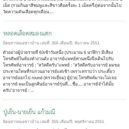
เม็ด (รวมกินยาสีชมพูและสีขาวคือครั้งละ 1 เม็ดครึ่ง)ต่อจากนั้นไป
วัดความดันเลือดทุกเดือน ...
หลอดเลือดสมองแตก
นิตยสารหมอชาวบ้าน
เล่มที่:
356
เดือน/ปี:
ธันวาคม 2551
ตัวอย่างผู้ป่วยรายที่ 63เช้าวันหนึ่ง (ประมาณ 6 นาฬิกา มีเสียง
โทรศัพท์ในห้องทำงานดัง อาจารย์แพทย์ท่านหนึ่งจึงเดินไปรับ
โทรศัพท์อาจารย์ : "สวัสดีครับ"แพทย์ : "สวัสดีครับอาจารย์ ผมขอ
ประทานโทษที่รบกวนอาจารย์แต่เช้า เพราะทราบว่า ประเดี๋ยว
อาจารย์ออกไป round (ตรวจเยี่ยม) ผู้ป่วย โทรศัพท์มาจะไม่เจอ
อาจารย์ ผมเป็นลูกศิษย์อาจารย์รุ่นที่....ชื่อ.... อาจารย์จำได้มั้ย
ครับ"อาจารย์ : ...
ปู่เย็น-นายเย็น แก้วมณี
นิตยสารหมอชาวบ้าน
เล่มที่:
355
เดือน/ปี:
พฤศจิกายน 2551