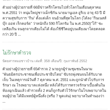
ตัวอย่างผู้ป่วยรายที่ 66มีข่าวครึกโครมไปทั่วโลกในเดือนตุลาคม
พ.ศ.2551 ว่า หนุ่มใหญ่ชาวเม็กซิกัน นายมานูเอล อูริเบ อายุ 43 ปี มี
ความสุขกับการ "กิน" ตั้งแต่เด็ก จนอ้วนที่สุดในโลก (ได้ลง "กินเนสส์
บุ๊ก ออฟ เร็กคอร์ด" ว่าหนักถึง 590 กิโลกรัม ใน พ.ศ.2550)"โก้" ซะ
เหลือเกิน จนลุกจากเตียงไม่ได้ ต้องใช้ชีวิตอยู่บนเตียงมาโดยตลอด
กว่า 20 ปี ...
ไม่รักษาตำรวจ
นิตยสารหมอชาวบ้าน
เล่มที่:
358
เดือน/ปี:
กุมภาพันธ์ 2552
ตัวอย่างผู้ป่วยรายที่ 65ตำรวจ 2 นายถูกผู้ร่วมชุมชนในนาม
"พันธมิตรประชาชนเพื่อประชาธิปไตย" ขับรถพุ่งชนจนได้รับบาด
เจ็บ ในเหตุการณ์วันที่ 7 ตุลาคม พ.ศ. 2551 และถูกนำตัวไปรับการ
รักษา ณ โรงพยาบาลแห่งหนึ่ง หลังได้รับการตรวจรักษาเบื้องต้นใน
ห้องฉุกเฉินแล้ว ตำรวจทั้ง 2 คนก็ถูกรับตัวไว้รักษาในโรงพยาบาลใน
หอผู้ป่วย ได้มีแพทย์ผู้หนึ่งสั่ง (หรือ ? พูดเล่น) พยาบาลในทำนองว่า
...