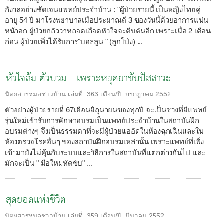
กังวลอย่างชัดเจนแพทย์ประจำบ้าน : "ผู้ป่วยรายนี้ เป็นหญิงไทยคู่
อายุ 54 ปี มาโรงพยาบาลเมื่อประมาณตี 3 ของวันนี้ด้วยอาการแน่น
หน้าอก ผู้ป่วยกลัวว่าหลอดเลือดหัวใจจะตีบตันอีก เพราะเมื่อ 2 เดือน
ก่อน ผู้ป่วยเพิ่งได้รับการ"บอลลูน " (ลูกโป่ง) ...
หัวใจล้ม ตัวบวม... เพราะหยุดยาขับปัสสาวะ
นิตยสารหมอชาวบ้าน
เล่มที่:
363
เดือน/ปี:
กรกฎาคม 2552
ตัวอย่างผู้ป่วยรายที่ 67เดือนมิถุนายนของทุกปี จะเป็นช่วงที่มีแพทย์
รุ่นใหม่เข้ารับการศึกษาอบรมเป็นแพทย์ประจำบ้านในสถาบันฝึก
อบรมต่างๆ จึงเป็นธรรมดาที่จะมีผู้ป่วยแออัดในห้องฉุกเฉินและใน
ห้องตรวจโรคอื่นๆ ของสถาบันฝึกอบรมเหล่านั้น เพราะแพทย์ที่เพิ่ง
เข้ามายังไม่คุ้นกับระบบและวิธีการในสถาบันที่แตกต่างกันไป และ
มักจะเป็น " มือใหม่หัดขับ" ...
สุดยอดแห่งชีวิต
นิตยสารหมอชาวบ้าน
เล่มที่:
359
เดือน/ปี:
มีนาคม 2552