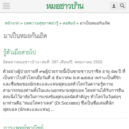
หน้าแรก
»
บทความสุขภาพน่ารู้
»
คอลัมน์
» มาเป็นหมอกันเถิด
มาเป็นหมอกันเถิด
รู้ตัวเมื่อสายไป
นิตยสารหมอชาวบ้าน
เล่มที่:
397
เดือน/ปี:
พฤษภาคม 2555
ตัวอย่างผู้ป่วยรายที่ ๙๒ผู้ป่วยรายนี้เป็นชายชาวบราซิล อายุ ๕๗ ปี ที่
เป็นข่าวไปทั่วโลกเมื่อวันที่ ๕ ธันวาคม พ.ศ.๒๕๕๔ เพราะเป็นที่รัก
และชื่นชมของนักเตะและแฟนฟุตบอลทั่วโลกในความรู้ความ
สามารถของท่านทั้งในและนอกสนามฟุตบอล โดยท่านได้รับการยืน
สงบนิ่งไว้อาลัยในการแข่งขันฟุตบอลนัดสำคัญๆ ทั่วโลกในวันต่อๆ
มาท่านคือ “หมอโสคราเตส” (Dr.Socrates) ซึ่งเป็นชื่อเล่นที่นัก
ฟุตบอล (นักเตะและแฟน) ...
การแพทย์พาณิชย์