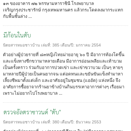
๑๓ ของอาคาร ๗๒ พรรษามหาราชินี โรงพยาบาล
เจริญกรุงประชารักษ์ กรุงเทพมหานคร แล้วกระโดดลงมากระแทก
กับพื้นชั้นล่าง ...
มีก้อนในตับ
นิตยสารหมอชาวบ้าน
เล่มที่:
385
เดือน/ปี:
มกราคม 2554
ตัวอย่างผู้ป่วยรายที่ ๘๓หญิงไทยม่ายอายุ ๖๐ ปี มีอาการท้องโตขึ้น
และแข็งทางซีกขวามาหลายเดือน มีอาการอ่อนเพลียและเท้าบวม
เป็นครั้งคราว ร่วมกับอาการปวดเข่า และเข่าขวาบวม เป็นๆ หายๆ
มาหลายปีผู้ป่วยเป็นคนยากจน แต่อดทนและขยันขันแข็งทำมาหา
เลี้ยงชีพมาตั้งแต่เด็ก และอาศัยอยู่ในชุมชน (แออัด) แห่งหนึ่ง จึง
อาศัยการซื้อยาจากร้านยาข้างบ้านกินบรรเทาอาการต่างๆ เรื่อยมา
เพราะไม่อยากไปโรงพยาบาล ...
ตรวจอัลตราซาวนด์ "ตับ"
นิตยสารหมอชาวบ้าน
เล่มที่:
380
เดือน/ปี:
ธันวาคม 2553