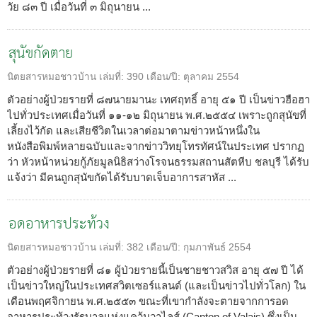
วัย ๘๓ ปี เมื่อวันที่ ๓ มิถุนายน ...
สุนัขกัดตาย
นิตยสารหมอชาวบ้าน
เล่มที่:
390
เดือน/ปี:
ตุลาคม 2554
ตัวอย่างผู้ป่วยรายที่ ๘๗นายมานะ เทศฤทธิ์ อายุ ๕๑ ปี เป็นข่าวฮือฮา
ไปทั่วประเทศเมื่อวันที่ ๑๑-๑๒ มิถุนายน พ.ศ.๒๕๕๔ เพราะถูกสุนัขที่
เลี้ยงไว้กัด และเสียชีวิตในเวลาต่อมาตามข่าวหน้าหนึ่งใน
หนังสือพิมพ์หลายฉบับและจากข่าววิทยุโทรทัศน์ในประเทศ ปรากฏ
ว่า หัวหน้าหน่วยกู้ภัยมูลนิธิสว่างโรจนธรรมสถานสัตหีบ ชลบุรี ได้รับ
แจ้งว่า มีคนถูกสุนัขกัดได้รับบาดเจ็บอาการสาหัส ...
อดอาหารประท้วง
นิตยสารหมอชาวบ้าน
เล่มที่:
382
เดือน/ปี:
กุมภาพันธ์ 2554
ตัวอย่างผู้ป่วยรายที่ ๘๑ ผู้ป่วยรายนี้เป็นชายชาวสวิส อายุ ๕๗ ปี ได้
เป็นข่าวใหญ่ในประเทศสวิตเซอร์แลนด์ (และเป็นข่าวไปทั่วโลก) ใน
เดือนพฤศจิกายน พ.ศ.๒๕๕๓ ขณะที่เขากำลังจะตายจากการอด
อาหารประท้วงรัฐบาลแห่งแคว้นวาไลส์ (Canton of Valais) ซึ่งเป็น