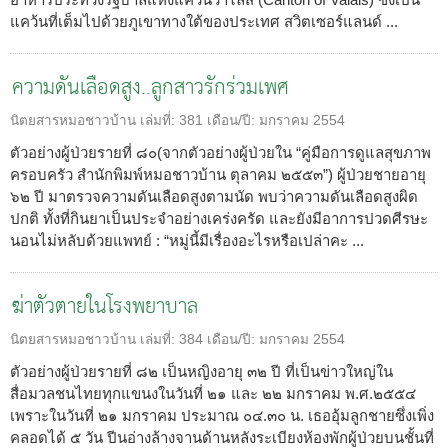
แคว้นที่เต็มไปด้วยภูเขาทางใต้ของประเทศ สวิตเซอร์แลนด์ ...
ความดันเลือดสูง..ลูกสาวรักร่วมเพศ
นิตยสารหมอชาวบ้าน
เล่มที่:
381
เดือน/ปี:
มกราคม 2554
ตัวอย่างผู้ป่วยรายที่ ๘๐(จากตัวอย่างผู้ป่วยใน “คู่มือการดูแลสุขภาพ
ครอบครัว สำนักพิมพ์หมอชาวบ้าน ตุลาคม ๒๕๕๓”) ผู้ป่วยชายอายุ
๖๒ ปี มาตรวจความดันเลือดสูงตามนัด พบว่าความดันเลือดสูงผิด
ปกติ ทั้งที่กินยาเป็นประจำอย่างเคร่งครัด และยังมีอาการปวดศีรษะ
นอนไม่หลับด้วยแพทย์ : “หมู่นี้มีเรื่องอะไรหรือเปล่าคะ ...
ฆ่าตัวตายในโรงพยาบาล
นิตยสารหมอชาวบ้าน
เล่มที่:
384
เดือน/ปี:
มกราคม 2554
ตัวอย่างผู้ป่วยรายที่ ๘๒ เป็นหญิงอายุ ๓๒ ปี ที่เป็นข่าวใหญ่ใน
สื่อมวลชนไทยทุกแขนงในวันที่ ๒๑ และ ๒๒ มกราคม พ.ศ.๒๕๕๔
เพราะในวันที่ ๒๑ มกราคม ประมาณ ๐๔.๓๐ น. เธออุ้มลูกชายซึ่งเพิ่ง
คลอดได้ ๕ วัน ปีนอ่างล้างจานด้านหลังระเบียงห้องพักผู้ป่วยบนชั้นที่