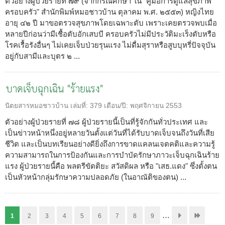
ตัวอย่างผู้ป่วยรายที่ ๗๙ (จากกรณีศึกษา ใน "คู่มือการดูแลสุขภาพ
ครอบครัว" สำนักพิมพ์หมอชาวบ้าน ตุลาคม พ.ศ. ๒๕๕๓) หญิงไทย
อายุ ๔๒ ปี มาขอตรวจสุขภาพโดยเฉพาะตับ เพราะเคยตรวจพบเมื่อ
หลายปีก่อนว่ามีเชื้อตับอักเสบบี ครอบครัวไม่มีประวัติมะเร็งตับหรือ
โรคเรื้อรังอื่นๆ ไม่เคยเจ็บป่วยรุนแรง ไม่ดื่มสุราหรือสูบบุหรี่ปัจจุบัน
อยู่กับสามีและบุตร ๒ ...
บาดเจ็บฉุกเฉิน "ร้ายแรง"
นิตยสารหมอชาวบ้าน
เล่มที่:
379
เดือน/ปี:
พฤศจิกายน 2553
ตัวอย่างผู้ป่วยรายที่ ๗๘ ผู้ป่วยรายนี้เป็นที่รู้จักกันทั่วประเทศ และ
เป็นข่าวหน้าหนึ่งอยู่หลายวันตั้งแต่วันที่ได้รับบาดเจ็บจนถึงวันที่เสีย
ชีวิต และเป็นบทเรียนอย่างดียิ่งถึงการขาดแคลนเจตคติและความรู้
ความสามารถในการป้องกันและการบำบัดรักษาภาวะเจ็บฉุกเฉินร้าย
แรง ผู้ป่วยรายนี้คือ พลตรีขัตติยะ สวัสดิผล หรือ "เสธ.แดง" ซึ่งตั้งตน
เป็นหัวหน้ากลุ่มรักษาความปลอดภัย (ในอาณัติของตน) ...
…
1
2
3
4
5
6
7
8
9