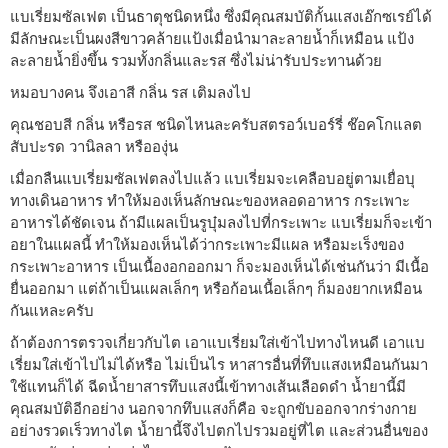
แบเรี่ยมซัลเฟต เป็นธาตุชนิดหนึ่ง ซึ่งมีคุณสมบัติกั้นแสงเอ๊กซเรย์ได้
มีลักษณะเป็นผงสีขาวคล้ายแป้งเมื่อนำมาละลายน้ำก็เหมือน แป้ง
ละลายน้ำยิ่งขึ้น รวมทั้งกลิ่นและรส ซึ่งไม่น่ารับประทานด้วย
หมอบางคน จึงเอาสี กลิ่น รส เติมลงไป
คุณชอบสี กลิ่น หรือรส ชนิดไหนละครับสตรอว์เบอร์รี่ ช๊อคโกแลต
สับปะรด วานิลลา หรือองุ่น
เมื่อกลืนแบเรี่ยมซัลเฟตลงไปแล้ว แบเรี่ยมจะเคลือบอยู่ตามเยื่อบุ
ทางเดินอาหาร ทำให้มองเห็นลักษณะของหลอดอาหาร กระเพาะ
อาหารได้ชัดเจน ถ้ามีแผลเป็นรูบุ๋มลงไปที่กระเพาะ แบเรี่ยมก็จะเข้า
อยาในแผลนี้ ทำให้มองเห็นได้ว่ากระเพาะมีแผล หรือมะเร็งของ
กระเพาะอาหาร เป็นเนื้องอกออกมา ก็จะมองเห็นได้เช่นกันว่า มีเนื้อ
ยื่นออกมา แต่ถ้าเป็นแผลเล็กๆ หรือก้อนเนื้อเล็กๆ ก็มองยากเหมือน
กันแหละครับ
ถ้าต้องการตรวจเกี่ยวกับไต เอาแบเรี่ยมใส่เข้าไปทางไหนดี เอาแบ
เรี่ยมใส่เข้าไปไม่ได้หรือ ไม่เป็นไร หาสารอื่นที่ทึบแสงเหมือนกันมา
ใช้แทนก็ได้ ฉีดน้ำยาสารทึบแสงนี้เข้าทางเส้นเลือดดำ น้ำยานี้มี
คุณสมบัติอีกอย่าง นอกจากทึบแสงก็คือ จะถูกขับออกจากร่างกาย
อย่างรวดเร็วทางไต น้ำยานี้จึงไปตกไปรวมอยู่ที่ไต และส่วนอื่นของ