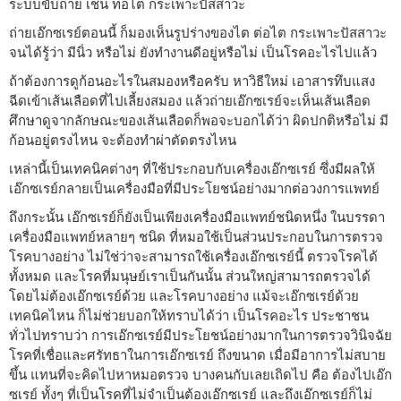
ระบบขับถ่าย เช่น ท่อไต กระเพาะปัสสาวะ
ถ่ายเอ๊กซเรย์ตอนนี้ ก็มองเห็นรูปร่างของไต ต่อไต กระเพาะปัสสาวะ
จนได้รู้ว่า มีนิ่ว หรือไม่ ยังทำงานดีอยู่หรือไม่ เป็นโรคอะไรไปแล้ว
ถ้าต้องการดูก้อนอะไรในสมองหรือครับ หาวิธีใหม่ เอาสารทึบแสง
ฉีดเข้าเส้นเลือดที่ไปเลี้ยงสมอง แล้วถ่ายเอ๊กซเรย์จะเห็นเส้นเลือด
ศึกษาดูจากลักษณะของเส้นเลือดก็พอจะบอกได้ว่า ผิดปกติหรือไม่ มี
ก้อนอยู่ตรงไหน จะต้องทำผ่าตัดตรงไหน
เหล่านี้เป็นเทคนิคต่างๆ ที่ใช้ประกอบกับเครื่องเอ๊กซเรย์ ซึ่งมีผลให้
เอ๊กซเรย์กลายเป็นเครื่องมือที่มีประโยชน์อย่างมากต่อวงการแพทย์
ถึงกระนั้น เอ๊กซเรย์ก็ยังเป็นเพียงเครื่องมือแพทย์ชนิดหนึ่ง ในบรรดา
เครื่องมือแพทย์หลายๆ ชนิด ที่หมอใช้เป็นส่วนประกอบในการตรวจ
โรคบางอย่าง ไม่ใช่ว่าจะสามารถใช้เครื่องเอ๊กซเรย์นี้ ตรวจโรคได้
ทั้งหมด และโรคที่มนุษย์เราเป็นกันนั้น ส่วนใหญ่สามารถตรวจได้
โดยไม่ต้องเอ๊กซเรย์ด้วย และโรคบางอย่าง แม้จะเอ๊กซเรย์ด้วย
เทคนิคไหน ก็ไม่ช่วยบอกให้ทราบได้ว่า เป็นโรคอะไร ประชาชน
ทั่วไปทราบว่า การเอ๊กซเรย์มีประโยชน์อย่างมากในการตรวจวินิจฉัย
โรคที่เชื่อและศรัทธาในการเอ๊กซเรย์ ถึงขนาด เมื่อมีอาการไม่สบาย
ขึ้น แทนที่จะคิดไปหาหมอตรวจ บางคนกับเลยเถิดไป คือ ต้องไปเอ๊ก
ซเรย์ ทั้งๆ ที่เป็นโรคที่ไม่จำเป็นต้องเอ๊กซเรย์ และถึงเอ๊กซเรย์ก็ไม่