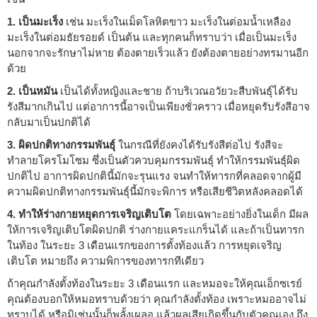
1. เป็นมะเร็ง
เช่น มะเร็งในเม็ดโลหิตขาว มะเร็งในต่อมน้ำเหลือง
มะเร็งในต่อมธัยรอยด์ เป็นต้น และทุกคนก็ทราบว่า เมื่อเป็นมะเร็ง
นอกจากจะรักษาไม่หาย ต้องตายเร็วแล้ว ยังต้องตายอย่างทรมานอีก
ด้วย
2. เป็นหมัน
เป็นได้ทั้งหญิงและชาย ถ้าบริเวณอวัยวะสืบพันธุ์ได้รับ
รังสีมากเกินไป แต่อาการนี้อาจเป็นเพียงชั่วคราว เมื่อหยุดรับรังสีอาจ
กลับมาเป็นปกติได้
3. ผิดปกติทางกรรมพันธุ์
ในกรณีที่ยังคงได้รับรังสีต่อไป รังสีจะ
ทำลายโครโมโซม ซึ่งเป็นตัวควบคุมกรรมพันธุ์ ทำให้กรรมพันธุ์ผิด
ปกติไป อาการผิดปกตินี้มักจะรุนแรง จนทำให้ทารกที่คลอดจากผู้มี
ความผิดปกติทางกรรมพันธุ์นี้มักจะพิการ หรือเสียชีวิตหลังคลอดได้
4. ทำให้ร่างกายหยุดการเจริญเติบโต
โดยเฉพาะอย่างยิ่งในเด็ก มีผล
ให้การเจริญเติบโตผิดปกติ ร่างกายแคระแกร็นได้ และถ้าเป็นทารก
ในท้อง ในระยะ 3 เดือนแรกของการตั้งท้องแล้ว การหยุดเจริญ
เติบโต หมายถึง ความพิการของทารกทีเดียว
ถ้าคุณกำลังตั้งท้องในระยะ 3 เดือนแรก และหมอจะให้คุณเอ็กซเรย์
คุณต้องบอกให้หมอทราบด้วยว่า คุณกำลังตั้งท้อง เพราะหมออาจไม่
ทราบได้ หรือมิเช่นนั้นก็พลั้งเผลอ แล้วผลเสียเกิดขึ้นกับตัวคุณเอง ถึง