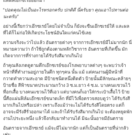
แต่ผลเอ๊กซเรย์ออกมา
“
ปอดคุณไม่เป็นอะไรหรอกครับ ปกติดี นี่ครับยา คุณเอาไปทานต่อ
นะครับ”
อย่างนี้เรียกว่าเอ๊กซเรย์โดยไม่จำเป็น ก็ยังจะขืนเอ๊กซเรย์ให้ และผล
ที่ได้ก็ไม่ก่อให้เกิดประโยชน์อันใดแก่คนไข้เลย
ความจริงจะว่าไปแล้ว อันตรายต่างๆ จากการเอ๊กซเรย์มีไม่มากนัก นี่
หมายความว่า ถ้าใช้ถูกต้องตามหลักวิชาการ อันตรายที่เกิดขึ้น มัก
เกิดจากการที่ร่างกายได้รับรังสีมากเกินไป
ถ้าคุณสังเกตดูตามตึกเอ๊กซเรย์ของโรงพยาบาลต่างๆ จะพบว่าเจ้า
หน้าที่ที่ทำงานอยู่ภายในตึก ทุกๆคน นั้น แม้ แต่คนงานผู้มีหน้าที่
กวาดทำความสะอาด มีป้ายชนิดหนึ่งติดตัว ป้ายนั้นมีลักษณะคล้ายๆ
ป้ายชื่อ สีฟ้าขนาดประมาณกว้าง 3 ซ.ม.ยาว 4 ซ.ม. บางคนแขวนไว้
ที่อกเสื้อ บางคนแขวนไว้ที่เอว แต่บางคนก็เอาใส่กระเป๋าเสื้อไว้ ป้าย
นี้คือแผ่นฟิล์มเอ๊กซเรย์ขนาดเล็ก ที่มีไว้เพื่อตรวจสอบดูว่า ได้รับรังสี
มากเกินไปหรือเปล่า เพราะถึงแม้ว่าจะไม่ได้รับรังสีโดยตรง แต่ก็
อาจจะมีรังสีรั่วออกมาได้ และถ้าได้รับรังสีมากเกินไป จะต้องหยุดพัก
งานไประยะหนึ่ง แล้วจึงกลับมาทำงานได้ มิฉะนั้นอาจมีอันตราย
อันตรายจากเอ๊กซเรย์ แม้จะมีไม่มากนัก แต่ก็เป็นอันตรายที่น่ากลัว
เช่น