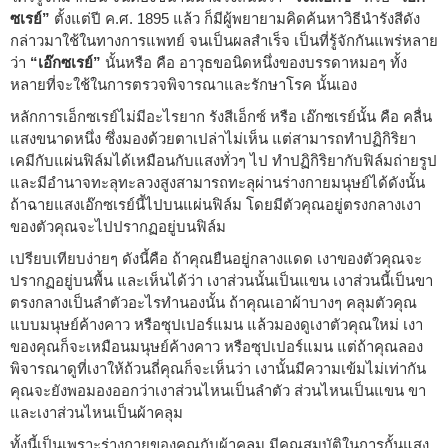
ซเรย์”
ตั้งแต่ปี ค.ศ. 1895 แล้ว ก็มีผู้พยายามคิดค้นหาวิธีนำรังสีดัง
กล่าวมาใช้ในทางการแพทย์ จนเป็นผลสำเร็จ เป็นที่รู้จักกันแพร่หลาย
ว่า
“เอ๊กซเรย์”
นั้นหรือ คือ อาวุธขอนิดหนึ่งของบรรดาหมอๆ ทั้ง
หลายที่จะใช้ในการตรวจพิจารณาและรักษาโรค นั้นเอง
หลักการเอ็กซเรย์ไม่มีอะไรยาก รังสีเอ็กซ์ หรือ เอ๊กซเรย์นั้น คือ คลื่น
แสงขนาดหนึ่ง ซึ่งมองด้วยตาเปล่าไม่เห็น แต่สามารถทำปฏิกิริยา
เคมีกับแผ่นฟิล์มได้เหมือนกับแสงทั่วๆ ไป ทำปฏิกิริยากับฟิล์มถ่ายรูป
และมีอำนาจทะลุทะลวงสูงสามารถทะลุผ่านร่างกายมนุษย์ได้ดังนั้น
ถ้าฉายแสงเอ๊กซเรย์นี้ไปบนแผ่นฟิล์ม โดยมีตัวคุณอยู่ตรงกลางเงา
ของตัวคุณจะไปปรากฏอยู่บนฟิล์ม
เปรียบเทียบง่ายๆ ดังนี้คือ ถ้าคุณยืนอยู่กลางแดด เงาของตัวคุณจะ
ปรากฏอยู่บนพื้น และเห็นได้ว่า เงาส่วนนั้นเป็นแขน เงาส่วนนี้เป็นขา
ตรงกลางเป็นลำตัวอะไรทำนองนั้น ถ้าคุณเอาผ้าบางๆ คลุมตัวคุณ
แบบมนุษย์ค้างคาว หรือซุปเปอร์แมน แล้วมองดูเงาตัวคุณใหม่ เงา
ของคุณก็จะเหมือนมนุษย์ค้างคาว หรือซุปเปอร์แมน แต่ถ้าคุณลอง
พิจารณาดูที่เงาให้ถ้วนถี่คุณก็จะเห็นว่า เงานั้นมีความเข้มไม่เท่ากัน
คุณจะยังพอมองออกว่าเงาส่วนไหนเป็นลำตัว ส่วนไหนเป็นแขน ขา
และเงาส่วนไหนเป็นผ้าคลุม
ทั้งนี้เป็นเพราะร่างกายของคุณกับผ้าคลุม มีคุณสมบัติในการกั้นแสง