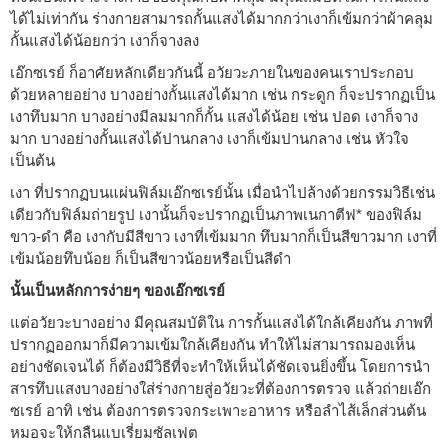
ได้ไม่เท่ากัน ร่างกายสามารถกั้นแสงได้มากกว่าเงาก็เข้มกว่าผ้าคลุม
กั้นแสงได้น้อยกว่า เงาก็จางลง
เอ๊กซเรย์ ก็อาศัยหลักเดียวกันนี้ อวัยวะภายในของคนเราประกอบ
ด้วยหลายอย่าง บางอย่างกั้นแสงได้มาก เช่น กระดูก ก็จะปรากฏเป็น
เงาทึบมาก บางอย่างมีลมมากก็กั้น แสงได้น้อย เช่น ปอด เงาก็จาง
มาก บางอย่างกั้นแสงได้ปานกลาง เงาก็เข้มปานกลาง เช่น หัวใจ
เป็นต้น
เงา ที่ปรากฏบนแผ่นฟิล์มเอ๊กซเรย์นั้น เมื่อนำไปล้างด้วยกรรมวิธีเช่น
เดียวกับฟิล์มถ่ายรูป เงานั้นก็จะปรากฏเป็นภาพเนกาตีฟ* ของฟิล์ม
ขาว-ดำ คือ เงากับมีสีขาว เงาที่เข้มมาก ทึบมากก็เป็นสีขาวมาก เงาที่
เข้มน้อยทึบน้อย ก็เป็นสีขาวน้อยหรือเป็นสีดำ
นั้นเป็นหลักการง่ายๆ ของเอ๊กซเรย์
แต่อวัยวะบางอย่าง มีคุณสมบัติใน การกั้นแสงได้ใกล้เคียงกัน ภาพที่
ปรากฏออกมาก็มีความเข้มใกล้เคียงกัน ทำให้ไม่สามารถมองเห็น
อย่างชัดเจนได้ ก็ต้องมีวิธีที่จะทำให้เห็นได้ชัดเจนยิ่งขึ้น โดยการนำ
สารทึบแสงบางอย่างใส่ร่างกายสู่อวัยวะที่ต้องการตรวจ แล้วถ่ายเอ๊ก
ซเรย์ อาทิ เช่น ต้องการตรวจกระเพาะอาหาร หรือลำไส้เล็กส่วนต้น
หมอจะให้กลืนแบเรี่ยมซัลเฟต