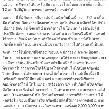
แม้ว่าการเอ๊กซเรย์เพียงครั้งเดียว อาจจะไม่เป็นอะไร แต่ก็อาจเป็น
ได้ และไม่มีผู้ใดสามารถคาดการณ์ล่วงหน้าได้
นอกจากนี้ ก็มีอันตรายอื่นๆ เช่น ผิวหนังเป็นผื่นเนื่องจากรังสี ตาเป็น
ต้อ เป็นโรคเลือดจาง เนื่องจากไขกระดูกไม่ทำงาน แพ้ยาที่ฉีดเข้าไป
เพื่อการเอ๊กซเรย์ ซึ่งกรณีนี้ อาจถึงตายได้ โดยเฉพาะอย่างยิ่งผู้มี
ประวัติแพ้อาหารทะเล หรือสาร ไอโอดีน และอีกกรณีหนึ่งคือ แพทย์
ใช้สารแบเรี่ยมผิดชนิด จนทำให้คนไข้ตาย ซึ่งเป็นกรณีที่ไม่น่าจะ
เกิดขึ้น แต่ก็เกิดไปแล้ว จนเป็นข่าวเกรียวกราวไปทั่ว เหล่านี้เป็นต้น
ดังนั้น การใช้เอ๊กซเรย์จึงต้องมีขอบเขต มีการระมัดระวัง ป้องกัน
อันตรายอย่างมาก หมอทุกคนจะถูกสอนให้รู้ และระลึกอยู่ตลอดเวลา
ว่าเอ๊กซเรย์นั้น เป็นเครื่องมือแพทย์ชนิดหนึ่ง ที่อาจช่วยในการ
พิจารณาในการตรวจโรคได้ บางโรคเท่านั้น ไม่ใช่เป็นเครื่องมือ
วิเศษ ที่จะบอกได้ทุกอย่าง ว่าคนไข้เป็นโรคอะไร แม้เดี๋ยวนี้จะมี
เครื่องเอ๊กซเรย์ที่ใช้คอมพิวเตอร์ ควบคุมการทำงานที่เรียกว่า
คอมพิวเตอร์ไรท์ โทโมแกรม (หรือย่อว่า ซี.ที.) นั้นก็ยังไม่ใช่เครื่อง
มือวิเศษ และยังห่างไกลจากคำว่า วิเศษมาก เพราะสามารถตรวจได้
เฉพาะโรคบางอย่างได้ไม่กี่ชนิดที่ตรวจด้วยกรรมวิธีธรรมดาไม่ได้
ผลหรือไม่ ข้อบ่งชี้ในการใช้เครื่องมือชนิดนี้ในการตรวจยังมีไม่มาก
และอัตราราคาในการตรวจก็แพงมหาศาลครั้งละ 2,000-3,000 บาท