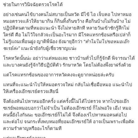
ช่วยในการวินิจฉัยตรวจโรคได้
อย่างเช่นคนไข้บางคนไม่สบายเป็นหวัด มีไข้ ไอ เจ็บคอ ไปหาหมอ
หมอตรวจแล้วให้ยามากิน ก็กินทิ้งกินขว้าง คือกินบ้างไม่กินบ้าง ไม่
ปฏิบัติตนตามที่หมอแนะนำ จึงไม่หายสักที หลายวันเข้าชักรู้สึกไม่
ใคร่ดี คือ ไม่ไว้ใจกลัวจะเป็นอะไรมาก มีโรคแทรกซ้อนหรือเปล่าก็
ไม่รู้แถมเพื่อนฝูง ญาติพี่น้อง ยังมายุอีกว่า
“ทำไมไม่ไปขอหมอเอ๊ก
ซเรย์ล่ะ”
แนะนำยังกับผู้เชี่ยวชาญแน่ะ
โรคหวัดนั้นน่ะ อย่าว่าแต่หมอเลย ชาวบ้านทั่วไปก็รู้จักดี พิจารณาได้
และบางคนยังรู้จักวิธีปฏิบัติตัว รักษาหวัด โดยไม่ต้องพึ่งยาฝรั่งด้วย
แต่โรคแทรกซ้อนของอาการหวัดคงจะดูยากหน่อยล่ะครับ
แทนที่จะแนะนำไปให้หมอตรวจใหม่ กลับไม่เชื่อมือหมอ แนะนำไป
ให้เครื่องเอ๊กซเรย์ตรวจเสียนี่
จึงต้องหันไปหาหมออีกครั้ง แต่ครั้งนี้ไม่ได้ไปตรวจ หากไปขอเอ๊ก
ซเรย์พอหมอบอกว่าไม่จำเป็น ไม่ต้องเอ๊กซเรย์ ก็ไม่พอใจ เอ๊ะ! หมอ
คนนี้ยังไงกันนะ ขอเอ๊กซเรย์ก็ไม่ได้ จึงต้องเร่ไปหาหมอคนต่อไป
และต่อไป จนกระทั้งพบหมอที่ยอมเอ๊กซเรย์ให้ อาจเป็นเพราะเพื่อตัด
ความรำคาญหรืออะไรก็ตามที