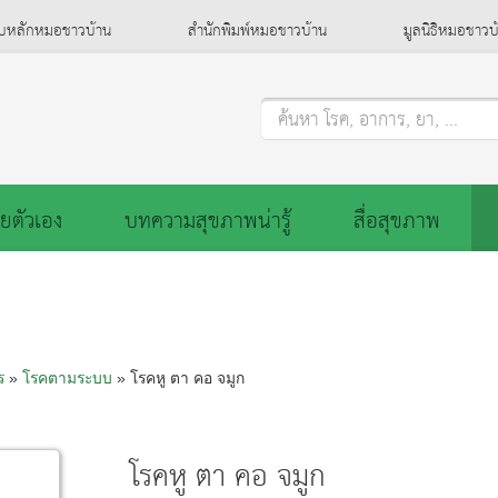
็บหลักหมอชาวบ้าน
สำนักพิมพ์หมอชาวบ้าน
มูลนิธิหมอชาวบ
ค้นหา โรค, อาการ, ยา, ...
ยตัวเอง
บทความสุขภาพน่ารู้
สื่อสุขภาพ
ร
»
โรคตามระบบ
» โรคหู ตา คอ จมูก
โรคหู ตา คอ จมูก