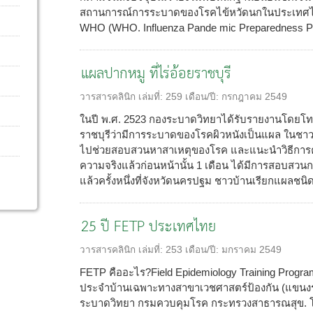
สถานการณ์การระบาดของโรคไข้หวัดนกในประเทศไท
WHO (WHO. Influenza Pande mic Preparedness Pla
แผลปากหมู ที่ไร่อ้อยราชบุรี
วารสารคลินิก
เล่มที่:
259
เดือน/ปี:
กรกฎาคม 2549
ในปี พ.ศ. 2523 กองระบาดวิทยาได้รับรายงานโดยโ
ราชบุรีว่ามีการระบาดของโรคผิวหนังเป็นแผล ในชา
ไปช่วยสอบสวนหาสาเหตุของโรค และแนะนำวิธีการ
ความจริงแล้วก่อนหน้านั้น 1 เดือน ได้มีการสอบสวน
แล้วครั้งหนึ่งที่จังหวัดนครปฐม ชาวบ้านเรียกแผลชนิดนี
25 ปี FETP ประเทศไทย
วารสารคลินิก
เล่มที่:
253
เดือน/ปี:
มกราคม 2549
FETP คืออะไร?Field Epidemiology Training Prog
ประจำบ้านเฉพาะทางสาขาเวชศาสตร์ป้องกัน (แขนง
ระบาดวิทยา กรมควบคุมโรค กระทรวงสาธารณสุข. โครง