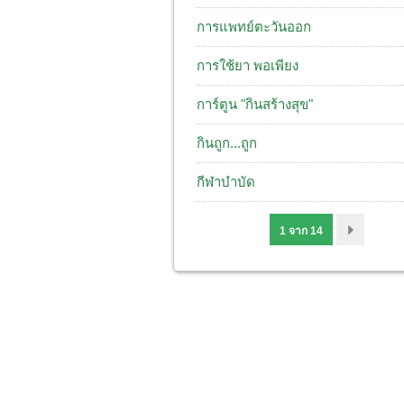
การแพทย์ตะวันออก
การใช้ยา พอเพียง
การ์ตูน "กินสร้างสุข"
กินถูก...ถูก
กีฬาบำบัด
1 จาก 14