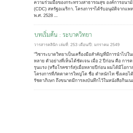
ความร่วมมือของกระทรวงสาธารณสุข องค์การอนามั
(CDC) สหรัฐอเมริกา. โครงการฯได้รับอนุมัติจากแพ
พ.ศ. 2528 ...
บทเริ่มต้น : ระบาดวิทยา
วารสารคลินิก
เล่มที่:
253
เดือน/ปี:
มกราคม 2549
"วิชาระบาดวิทยาเป็นเครื่องมือสำคัญที่มีการนำไป
หลาย ตัวอย่างที่เห็นได้ชัดเจน เมื่อ 2 ปีก่อน คือ 
รุนแรง (หรือโรคซาร์ส)เมื่อหลายปีก่อน ผมได้มีโอกา
โครงการที่ภัตตาคารใหญ่โต ชื่อ ตำหนักไท ซึ่งเคยได้ชื
รัชดาภิเษก ถึงขนาดมีการลงบันทึกไว้ในหนังสือกินเนสบ