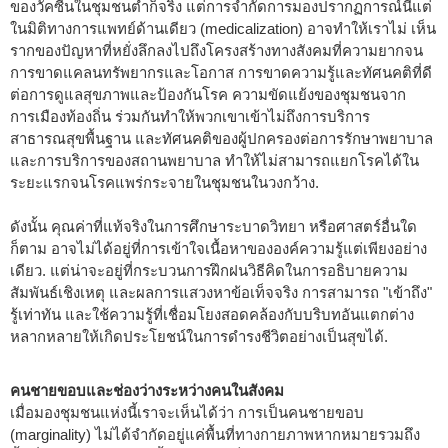
ของวัคซีนในชุมชนต่ำก็จริง แต่การจำกัดการมองปรากฏการณ์นี้แต่
ในมิติทางการแพทย์ด้านเดียว (medicalization) อาจทำให้เราไม่ เห็น
รากของปัญหาที่หยั่งลึกลงไปถึงโครงสร้างทางสังคมที่ความยากจน
การขาดแคลนทรัพยากรและโอกาส การขาดความรู้และทัศนคติที่ดี
ต่อการดูแลสุขภาพและป้องกันโรค ความขัดแย้งของชุมชนจาก
การเมืองท้องถิ่น ร่วมกันทำให้พวกเขาเข้าไม่ถึงการบริการ
สาธารณสุขพื้นฐาน และทัศนคติของผู้ปกครองต่อการรักษาพยาบาล
และการบริการของสถานพยาบาล ทำให้ไม่สามารถแยกโรคได้ใน
ระยะแรกจนโรคแพร่กระจายในชุมชนในวงกว้าง.
ดังนั้น คุณค่าที่แท้จริงในการศึกษาระบาดวิทยา หรือศาสตร์อื่นใด
ก็ตาม อาจไม่ได้อยู่ที่การเข้าใจเนื้อหาขององค์ความรู้แต่เพียงอย่าง
เดียว. แต่น่าจะอยู่ที่กระบวนการฝึกฝนวิธีคิดในการอธิบายความ
สัมพันธ์เชิงเหตุ และผลการแสวงหาข้อเท็จจริง การสามารถ "เข้าถึง"
รู้เท่าทัน และใช้ความรู้ที่เชื่อมโยงสอดคล้องกับบริบทอันแตกต่าง
หลากหลายให้เกิดประโยชน์ในการดำรงชีวิตอย่างเป็นสุขได้.
คนชายขอบและช่องว่างระหว่างคนในสังคม
เมื่อมองชุมชนแห่งนี้เราจะเห็นได้ว่า การเป็นคนชายขอบ
(marginality) ไม่ได้จำกัดอยู่แค่พื้นที่ทางกายภาพหากหมายรวมถึง