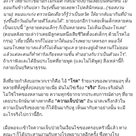
อะไร ให้ยาแก้ไข้มาอีกไม่กี่เม็ด กลับมาถึงบ้านเลยเป็นหนักทีนี้ ไม่
ยอมกินข้าวกินปลา วันรุ่งขึ้นยายเลยพาไปคลินิกหมอ...(ขอสงวน
นาม) หมอแกเก่ง ตรวจนิดเดียวก็รู้ว่าเป็นหวัด ให้ยากลับมากินที่บ้าน
รุ่งขึ้นอีกวันมันก็หายดีวิ่งเล่นได้".
ยายบอกอีกว่าเคยเห็นเด็กหลายคน
เป็นแบบนี้
"ลูกยายตอนเล็กๆ ก็เป็นหลายคน ไม่เห็นเป็นอะไรเลย"
(ตอนหลังยายเล่าว่าเคยมีลูกคนหนึ่งเสียชีวิตตั้งแต่เด็กๆ ด้วยโรคไอ
กรน)
"เที่ยวนี้ทีแรกก็ไม่อยากให้นอนโรงพยาบาลหรอก หมอให้
นอนโรงพยาบาลแล้วก็ไม่เห็นมาดูแล ยายจะอยู่เฝ้าหลานก็ไม่ยอม
แล้วแต่ละคนก็ทำท่ารังเกียจหลานชั้น ทำอย่างกับว่าเป็นตัวอะไร".
ถ้าเราฟังและได้ยินประโยคที่ยายพูด (และไม่ได้พูด) สิ่งเหล่านี้ก็
กลายเป็นปริศนาธรรม.
สิ่งที่ยายกำลังบอกพวกเราก็คือ ไอ้
"โรค"
ร้ายแรงของพวกหมอๆ ทั้ง
หลายที่ทั้งขู่ทั้งปลอบยายเนี่ย มันไม่ใช่เรื่อง
"จริง"
ถึงจะจริงมันก็
ไม่ใช่โรคของหลานยาย ความทุกข์ยากจากประสบการณ์ต่างๆ ที่ยาย
เคยประจักษ์มาต่างหากคือ
"ความเจ็บป่วย"
อัน น่าสะพรึงกลัวใน
ความเป็นจริงของยาย-ก็ได้ยินมากับหู เห็นมากับตาอย่างนั้น จะมี
อะไรจริงไปกว่านี้อีก.
เมื่อพอจะเข้าใจความเจ็บป่วยในเงื่อนไขของครอบครัวนี้แล้ว ทาง
คณะฯ ก็ได้ประสานงานกับทางโรงพยาบาลอีกครั้ง ซึ่งทางโรง