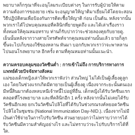
พยาบาลก็กรุณาที่จะอนุโลมระเบียบต่างๆ ในการรับผู้ป่วยให้ตาม
ความต้องการของยาย เช่น จะอนุญาตให้ญาติมาเยี่ยมได้โดยจะสอน
วิธีปฏิบัติตนเพื่อป้องกันการติดเชื้อให้ญาติ ก่อน เป็นต้น. หลังจากนั้น
พวกเราได้ไปพบคุณหมอที่คลินิกที่ยายพูดถึง และได้เล่าเรื่องราว
ทั้งหมดให้คุณหมอทราบ ท่านก็รับปากว่าจะช่วยลองคุยกับยายดู.
เย็นนั้นหลังจากวางสายโทรศัพท์จากคุณหมอท่านนั้นแล้ว ยายก็ลุก
ขึ้นจะไปเก็บของใช้ของหลาน หันมา บอกกับพวกเราว่าจะพาหลาน
ไปนอนโรงพยาบาล อีกครั้ง ตามที่คุณหมอท่านนั้นแนะนำ.
ความครอบคลุมของวัคซีนต่ำ : การเข้าไม่ถึง การบริการทางการ
แพทย์ด้วยปัจจัยทางสังคม
แม่ของเด็กหญิงเล่าให้พวกเราฟังว่า ส่วนใหญ่ ไม่ได้เป็นผู้เลี้ยงดูลูก
เอง โดยในช่วงแรกเกิดมีตายายเป็นผู้เลี้ยงดู เนื่องจากระยะนั้นตนเอง
มีหนี้สินมากต้องหลบหนีเจ้าหนี้ไปอยู่ที่อื่น. เด็กหญิงได้รับวัคซีนแรก
คลอดที่โรงพยาบาล และที่คลินิกอีก 1 ครั้ง หลังจากนั้นไม่เคยได้รับ
วัคซีนอีกเลย ยกเว้นวัคซีนโปลิโอที่ได้รับในช่วงรณรงค์หยอดวัคซีน
โปลิโอในชุมชน (National Immunization Day-NID.). เนื่องจากไม่มี
เงินค่าใช้จ่ายในการไปรับวัคซีน ส่วนยายบอกว่าไม่ทราบว่าการได้
รับวัคซีนมีความสำคัญอย่างไร และไม่ทราบว่าจะไปรับบริการได้ที่
ใด.