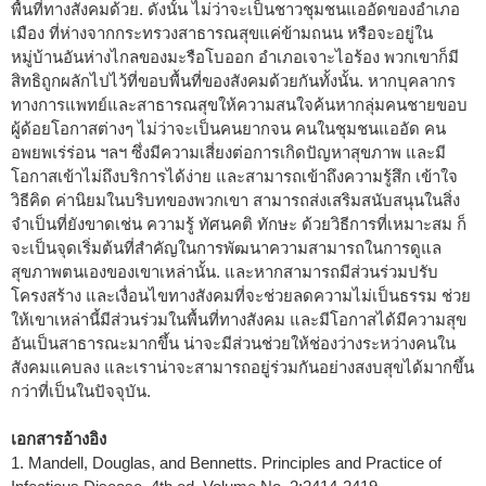
พื้นที่ทางสังคมด้วย. ดังนั้น ไม่ว่าจะเป็นชาวชุมชนแออัดของอำเภอ
เมือง ที่ห่างจากกระทรวงสาธารณสุขแค่ข้ามถนน หรือจะอยู่ใน
หมู่บ้านอันห่างไกลของมะรือโบออก อำเภอเจาะไอร้อง พวกเขาก็มี
สิทธิถูกผลักไปไว้ที่ขอบพื้นที่ของสังคมด้วยกันทั้งนั้น. หากบุคลากร
ทางการแพทย์และสาธารณสุขให้ความสนใจค้นหากลุ่มคนชายขอบ
ผู้ด้อยโอกาสต่างๆ ไม่ว่าจะเป็นคนยากจน คนในชุมชนแออัด คน
อพยพเร่ร่อน ฯลฯ ซึ่งมีความเสี่ยงต่อการเกิดปัญหาสุขภาพ และมี
โอกาสเข้าไม่ถึงบริการได้ง่าย และสามารถเข้าถึงความรู้สึก เข้าใจ
วิธีคิด ค่านิยมในบริบทของพวกเขา สามารถส่งเสริมสนับสนุนในสิ่ง
จำเป็นที่ยังขาดเช่น ความรู้ ทัศนคติ ทักษะ ด้วยวิธีการที่เหมาะสม ก็
จะเป็นจุดเริ่มต้นที่สำคัญในการพัฒนาความสามารถในการดูแล
สุขภาพตนเองของเขาเหล่านั้น. และหากสามารถมีส่วนร่วมปรับ
โครงสร้าง และเงื่อนไขทางสังคมที่จะช่วยลดความไม่เป็นธรรม ช่วย
ให้เขาเหล่านี้มีส่วนร่วมในพื้นที่ทางสังคม และมีโอกาสได้มีความสุข
อันเป็นสาธารณะมากขึ้น น่าจะมีส่วนช่วยให้ช่องว่างระหว่างคนใน
สังคมแคบลง และเราน่าจะสามารถอยู่ร่วมกันอย่างสงบสุขได้มากขึ้น
กว่าที่เป็นในปัจจุบัน.
เอกสารอ้างอิง
1. Mandell, Douglas, and Bennetts. Principles and Practice of