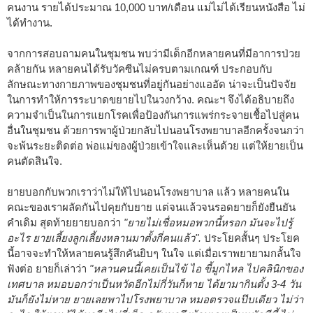
คนงาน รายได้ประมาณ 10,000 บาท/เดือน แม่ไม่ได้เรียนหนังสือ ไม่
ได้ทำงาน.
จากการสอบถามคนในชุมชน พบว่ามีเด็กอีกหลายคนที่มีอาการป่วย
คล้ายกัน หลายคนได้รับวัคซีนไม่ครบตามเกณฑ์ ประกอบกับ
ลักษณะทางกายภาพของชุมชนที่อยู่กันอย่างแออัด น่าจะเป็นปัจจัย
ในการทำให้การระบาดขยายไปในวงกว้าง. คณะฯ จึงได้อธิบายถึง
ความจำเป็นในการแยกโรคเพื่อป้องกันการแพร่กระจายเชื้อไปสู่คน
อื่นในชุมชน ด้วยการพาผู้ป่วยกลับไปนอนโรงพยาบาลอีกครั้งจนกว่า
จะพ้นระยะติดต่อ พ่อแม่ของผู้ป่วยเข้าใจและเห็นด้วย แต่ให้ยายเป็น
คนตัดสินใจ.
ยายบอกกับพวกเราว่าไม่ให้ไปนอนโรงพยาบาล แล้ว หลายคนใน
คณะของเราผลัดกันไปคุยกับยาย แต่จนแล้วจนรอดยายก็ยังยืนยัน
คำเดิม สุดท้ายยายบอกว่า
"ยายไม่เชื่อหมอพวกนี้หรอก มันจะไปรู้
อะไร ยายเลี้ยงลูกเลี้ยงหลานมาตั้งกี่คนแล้ว".
ประโยคสั้นๆ ประโยค
นี้อาจจะทำให้หลายคนรู้สึกคันยิบๆ ในใจ แต่เมื่อเราพยายามกลั้นใจ
ฟังต่อ ยายก็เล่าว่า
"หลานคนนี้เคยเป็นไข้ ไอ ขี้มูกไหล ไปคลินิกของ
เทศบาล หมอบอกว่าเป็นหวัดอีกไม่กี่วันก็หาย ได้ยามากินตั้ง 3-4 วัน
มันก็ยังไม่หาย ยายเลยพาไปโรงพยาบาล หมอตรวจแป๊บเดียว ไม่ว่า