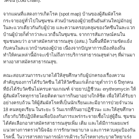
วัคซีน (cold chain).
จากแผนที่แสดงการเกิดโรค (spot map) บ้านของผู้สัมผัสโรค
กระจายอยู่ทั่วไปในชุมชน ส่วนบ้านของผู้ป่วยยืนยันส่วนใหญ่มักอยู่
ในละแวกเดียวกันกับผู้ป่วย และความครอบคลุมของวัคซีนในละแวก
บ้านผู้ป่วยก็ต่ำกว่าละแวกอื่นในชุมชน. จากการสัมภาษณ์คนใน
ชุมชนพบว่า อาสาสมัครสาธารณสุข (อสม.) ในพื้นที่มีความขัดแย้ง
กับคนในละแวกบ้านของผู้ป่วย เนื่องจากปัญหาการเมืองท้องถิ่น
ทำให้คนเหล่านี้มักจะเข้าไม่ถึงการบริการสาธารณสุขต่างๆ ที่ผ่านมา
ทางอาสาสมัครสาธารณสุข.
คณะสอบสวนการระบาดได้ให้สุขศึกษากับผู้ปกครองเรื่องความ
สำคัญของการได้รับวัคซีน ได้ให้วัคซีนแก่เด็กอายุต่ำกว่า 6 ปีทุกคน
ที่ยังได้รับวัคซีนไม่ครบตามเกณฑ์ จ่ายยาปฏิชีวนะ erythromycin ให้
ผู้สัมผัสโรคทุกรายโดยติดตามการกินยาอย่างใกล้ชิด เพื่อให้ได้รับยา
อย่างครบถ้วน ให้ผู้สัมผัสโรคที่เป็นนักเรียนและมีอาการป่วยจำนวน
18 คนหยุดเรียน ในระยะ 5 วันแรกที่กินยาปฏิชีวนะ และให้สุขศึกษา
เกี่ยวกับวิธีปฏิบัติตนเพื่อป้องกันการแพร่กระจายเชื้อไปสู่ผู้อื่น. ชุมชน
ได้คัดเลือกอาสาสมัครสาธารณสุขเพิ่ม เติม และได้มีการเผยแพร่
แนวทางการตรวจวินิจฉัย การรักษาพยาบาล และการควบคุมป้องกัน
โรคนี้. ในวารสารสถานการณ์การเฝ้าระวังโรคทางระบาดวิทยาเร่ง