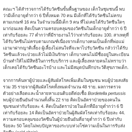
คณะฯ ได้สำรวจการได้รับวัคซีนขั้นพื้นฐานของ เด็กในชุมชนนี้ พบ
ว่ามีเด็กอายุต่ำกว่า 6 ปีทั้งหมด 70 คน มีเด็กที่ได้รับวัคซีนไม่ครบ
ตามเกณฑ์ 16 คน ในจำนวนนี้มีเด็ก 9 คน ที่ไม่เคยได้รับวัคซีนใดๆ
มาก่อนเลย คิดเป็นความครอบคลุมของวัคซีนในเด็กอายุต่ำกว่า 6 ปี
เท่ากับร้อยละ 77 ต่ำกว่าที่มีรายงานไว้ว่าเท่ากับร้อยละ 100. สาเหตุที่
ได้รับวัคซีนไม่ครบตามเกณฑ์เนื่องจากเด็กบางคนเป็นเด็กที่พ่อแม่
เอามาฝากญาติเลี้ยง ผู้เลี้ยงไม่สนใจที่จะพาไปรับวัคซีน กลัวว่าได้รับ
วัคซีนแล้วจะป่วยแล้วไม่มีเงินรักษา เด็กบางคนไม่มีชื่ออยู่ในทะเบียน
บ้านทำให้ไม่มีสิทธิในการรับบริการ และผู้เลี้ยงหลายคนไม่ทราบว่า
เด็กเคยได้รับวัคซีนอะไรบ้าง และไม่มีสมุดบันทึกประวัติสุขภาพเด็ก.
จากการค้นหาผู้ป่วยและผู้สัมผัสโรคเพิ่มเติมในชุมชน พบผู้ป่วยสงสัย
รวม 35 รายจากผู้สัมผัสโรคทั้งหมดจำนวน 48 ราย. ผลการตรวจ
ตัวอย่างเลือดและน้ำลายหาแอนติบอดีต่อเชื้อ
Bordetella pertussis
พบผู้ป่วยยืนยันจำนวนทั้งสิ้น 22 ราย คิดเป็นอัตราป่วยของคนใน
ชุมชนเท่ากับร้อยละ 4. คิดเป็นอัตราป่วยในเด็กที่มีอายุต่ำกว่า 6 ปี
เท่ากับร้อยละ 14 คิดเป็นอัตราป่วยในผู้สัมผัสโรคเท่ากับร้อยละ 44.
ความครอบคลุมของวัคซีนในผู้ป่วยยืนยันที่อายุต่ำกว่า 6 ปีเท่ากับ
ร้อยละ 50 โดยไม่พบปัญหาของระบบห่วงโซ่ความเย็นในการรับส่ง