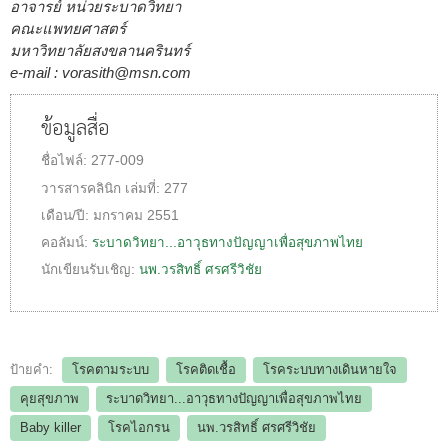
อาจารย์ หน่วยระบาดวิทยา
คณะแพทยศาสตร์
มหาวิทยาลัยสงขลานครินทร์
e-mail :
vorasith@msn.com
ข้อมูลสื่อ
ชื่อไฟล์:
277-009
วารสารคลินิก
เล่มที่:
277
เดือน/ปี:
มกราคม 2551
คอลัมน์:
ระบาดวิทยา...อาวุธทางปัญญาเพื่อสุขภาพไทย
นักเขียนรับเชิญ:
นพ.วรสิทธิ์ ศรศรีวิชัย
ป้ายคำ:
โรคตามระบบ
โรคติดเชื้อ
โรคระบบทางเดินหายใจ
คุยสุขภาพ
ระบาดวิทยา...อาวุธทางปัญญาเพื่อสุขภาพไทย
Baby killer
โรคไอกรน
นพ.วรสิทธิ์ ศรศรีวิชัย