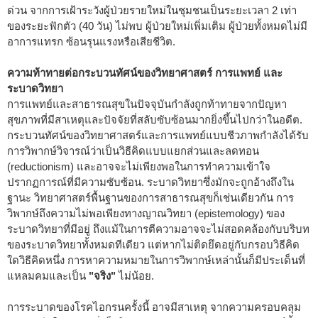
ด่วน จากการเฝ้าระวังผู้ป่วยรายใหม่ในชุมชนเป็นระยะเวลา 2 เท่า
ของระยะฟักตัว (40 วัน) ไม่พบ ผู้ป่วยใหม่เพิ่มเติม ผู้ป่วยทั้งหมดไม่มี
อาการแทรก ซ้อนรุนแรงหรือเสียชีวิต.
ความท้าทายต่อกระบวนทัศน์ของวิทยาศาสตร์ การแพทย์ และ
ระบาดวิทยา
การแพทย์และสาธารณสุขในปัจจุบันกำลังถูกท้าทายจากปัญหา
สุขภาพที่มีสาเหตุและปัจจัยที่สลับซับซ้อนมากยิ่งขึ้นไปกว่าในอดีต.
กระบวนทัศน์ของวิทยาศาสตร์และการแพทย์แบบชีวภาพกำลังได้รับ
การวิพากษ์วิจารณ์ว่าเป็นวิธีคิดแบบแยกส่วนและลดทอน
(reductionism) และอาจจะไม่เพียงพอในการทำความเข้าใจ
ปรากฏการณ์ที่มีความซับซ้อน. ระบาดวิทยาซึ่งมักจะถูกอ้างถึงใน
ฐานะ วิทยาศาสตร์พื้นฐานของการสาธารณสุขก็เช่นเดียวกัน การ
วิพากษ์ถึงความไม่พอเพียงทางญาณวิทยา (epistemology) ของ
ระบาดวิทยาที่มีอยู่ ถึงแม้ในการตีความอาจจะไม่สอดคล้องกับบริบท
ของระบาดวิทยาทั้งหมดทีเดียว แต่หากไม่ติดยึดอยู่กับกรอบวิธีคิด
ใดวิธีคิดหนึ่ง การหาความหมายในการวิพากษ์เหล่านั้นก็มีประเด็นที่
แหลมคมและเป็น
"จริง"
ไม่น้อย.
การระบาดของโรคไอกรนครั้งนี้ อาจมีสาเหตุ จากความครอบคลุม