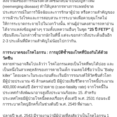
ลงจากผลของการรณรงค์ให้วัคซีนกลับมาเป็นปัญหาใหม่
(reemerging disease) ทำให้บุคลากรทางการแพทย์ขาด
ประสบการณ์ในการวินิจฉัยและการรักษาผู้ป่วย หรือความสำคัญของ
การเฝ้าระวังโรคและการสอบสวน การระบาดเพื่อควบคุมโรคไม่
ให้การระบาดกระจายไปในวงกว้างนั้น. ท่านผู้อ่านคงสามารถหาอ่าน
ได้จากแหล่งข้อมูลต่างๆ รวมทั้งบทความอื่นๆ ในชุด
"25 ปี FETP"
ผู้
เขียนจึงจะไม่กล่าวซ้ำมากนักในที่นี้ แต่จะขอกล่าวถึงประเด็นอื่นอีก
2-3 ประเด็นที่มีความสำคัญไม่น้อยไปกว่ากัน.
การระบาดของโรคไอกรน : การอุบัติซ้ำของโรคที่ป้องกันได้ด้วย
วัคซีน
หลายท่านอาจลืมไปแล้วว่า โรคไอกรนเคยเป็นโรคที่พบได้บ่อย และ
เป็นหนึ่งในสาเหตุหลักของการตายในเด็ก จนเคยได้ชื่อว่าเป็น "Baby
killer" โดยเฉพาะในระยะก่อนที่จะเริ่มมีการรณรงค์ให้วัคซีนทั่วโลก
มีผู้ป่วยประมาณ 45 ล้านคนต่อปี มีผู้ป่วยเสียชีวิตจากโรคนี้ประมาณ
400,000 คนต่อปี อัตราป่วยตาย (case-fatality rate) จากโรคนี้ใน
ประเทศกำลังพัฒนาอาจสูงถึงประมาณร้อยละ 15. สำหรับ
ประเทศไทยมีผู้ป่วยโรคนี้ลดลงเรื่อยๆ ตั้งแต่ปี พ.ศ. 2531 ก่อนจะมี
การระบาดใหญ่อีกครั้งในช่วงต้นปี พ.ศ. 2549 ที่ผ่านมา.
ปลายปี พ.ศ. 2543 มีรายงานว่ามีผู้ป่วยที่สงสัยว่าเป็นโรคไอกรน 1