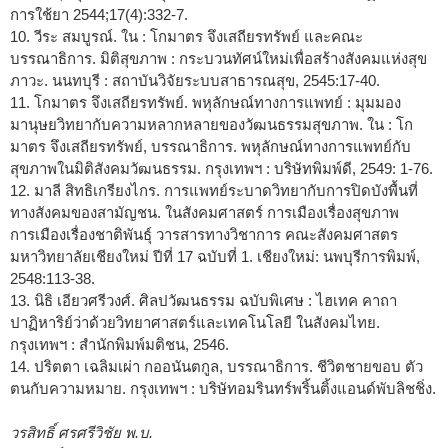
การใช้ยา 2544;17(4):332-7.
10. วีระ สมบูรณ์. ใน : โกมาตร จึงเสถียรทรัพย์ และคณะ
บรรณาธิการ. มิติสุขภาพ : กระบวนทัศน์ใหม่เพื่อสร้างสังคมแห่งสุข
ภาวะ. นนทบุรี : สถาบันวิจัยระบบสาธารณสุข, 2545:17-40.
11. โกมาตร จึงเสถียรทรัพย์. พหุลักษณ์ทางการแพทย์ : มุมมอง
มานุษยวิทยากับความหลากหลายของวัฒนธรรมสุขภาพ. ใน : โก
มาตร จึงเสถียรทรัพย์, บรรณาธิการ. พหุลักษณ์ทางการแพทย์กับ
สุขภาพในมิติสังคมวัฒนธรรม. กรุงเทพฯ : บริษัทพิมพ์ดี, 2549: 1-76.
12. มาลี สิทธิเกรียงไกร. การแพทย์ระบาดวิทยากับการปิดบังพื้นที่
ทางสังคมของสามัญชน. ในสังคมศาสตร์ การเมืองเรื่องสุขภาพ
การเมืองเรื่องชาติพันธุ์ วารสารทางวิชาการ คณะสังคมศาสตร
มหาวิทยาลัยเชียงใหม่ ปีที่ 17 ฉบับที่ 1. เชียงใหม่: นพบุรีการพิมพ์,
2548:113-38.
13. นิธิ เอียวศรีวงศ์. ศิลปวัฒนธรรม ฉบับพิเศษ : ไฮเทค คาถา
ปาฏิหาริย์ว่าด้วยวิทยาศาสตร์และเทคโนโลยี ในสังคมไทย.
กรุงเทพฯ : สำนักพิมพ์มติชน, 2546.
14. ปริตตา เฉลิมเผ่า กออนันตกูล, บรรณาธิการ. ชีวิตชายขอบ ตัว
ตนกับความหมาย. กรุงเทพฯ : บริษัทอมรินทร์พริ้นติ้งแอนด์พับลิชชิ่ง.
วรสิทธิ์ ศรศรีวิชัย พ.บ.