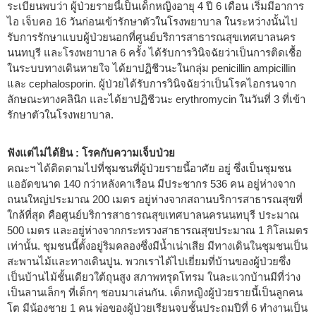
ระเบียนพบว่า ผู้ป่วยรายนี้เป็นเด็กหญิงอายุ 4 ปี 6 เดือน เริ่มมีอาการ
ไอ เจ็บคอ 16 วันก่อนเข้ารักษาตัวในโรงพยาบาล ในระหว่างนั้นไป
รับการรักษาแบบผู้ป่วยนอกที่ศูนย์บริการสาธารณสุขเทศบาลนคร
นนทบุรี และโรงพยาบาล 6 ครั้ง ได้รับการวินิจฉัยว่าเป็นการติดเชื้อ
ในระบบทางเดินหายใจ ได้ยาปฏิชีวนะในกลุ่ม penicillin ampicillin
และ cephalosporin. ผู้ป่วยได้รับการวินิจฉัยว่าเป็นโรคไอกรนจาก
ลักษณะทางคลินิก และได้ยาปฏิชีวนะ erythromycin ในวันที่ 3 ที่เข้า
รักษาตัวในโรงพยาบาล.
ฟังแต่ไม่ได้ยิน : โรคกับความเจ็บป่วย
คณะฯ ได้ติดตามไปที่ชุมชนที่ผู้ป่วยรายนี้อาศัย อยู่ ซึ่งเป็นชุมชน
แออัดขนาด 140 กว่าหลังคาเรือน มีประชากร 536 คน อยู่ห่างจาก
ถนนใหญ่ประมาณ 200 เมตร อยู่ห่างจากสถานบริการสาธารณสุขที่
ใกล้ที่สุด คือศูนย์บริการสาธารณสุขเทศบาลนครนนทบุรี ประมาณ
500 เมตร และอยู่ห่างจากกระทรวงสาธารณสุขประมาณ 1 กิโลเมตร
เท่านั้น. ชุมชนนี้ตั้งอยู่ริมคลองซึ่งมีน้ำเน่าเสีย มีทางเดินในชุมชนเป็น
สะพานไม้และทางเดินปูน. พวกเราได้ไปเยี่ยมที่บ้านของผู้ป่วยซึ่ง
เป็นบ้านไม้ชั้นเดียวใต้ถุนสูง สภาพทรุดโทรม ในละแวกบ้านมีที่ว่าง
เป็นลานเล็กๆ ที่เด็กๆ ชอบมาเล่นกัน. เด็กหญิงผู้ป่วยรายนี้เป็นลูกคน
โต มีน้องชาย 1 คน พ่อของผู้ป่วยเรียนจบชั้นประถมปีที่ 6 ทำงานเป็น