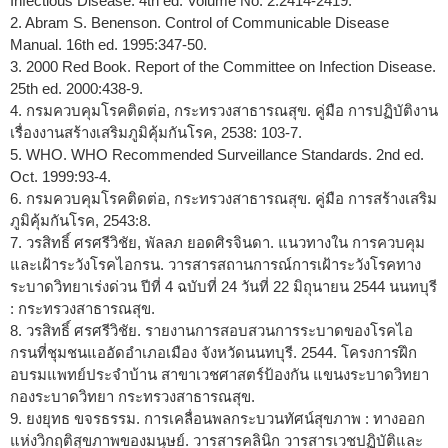
Infectious Disease. 4th ed. Volume No. 2:2414-2419.
2. Abram S. Benenson. Control of Communicable Disease
Manual. 16th ed. 1995:347-50.
3. 2000 Red Book. Report of the Committee on Infection Disease.
25th ed. 2000:438-9.
4. กรมควบคุมโรคติดต่อ, กระทรวงสาธารณสุข. คู่มือ การปฏิบัติงาน
เรื่องงานสร้างเสริมภูมิคุ้มกันโรค, 2538: 103-7.
5. WHO. WHO Recommended Surveillance Standards. 2nd ed.
Oct. 1999:93-4.
6. กรมควบคุมโรคติดต่อ, กระทรวงสาธารณสุข. คู่มือ การสร้างเสริม
ภูมิคุ้มกันโรค, 2543:8.
7. วรสิทธิ์ ศรศรีวิชัย, พัลลภ ยอดศิรจินดา. แนวทางใน การควบคุม
และเฝ้าระวังโรคไอกรน. วารสารสถานการณ์การเฝ้าระวังโรคทาง
ระบาดวิทยาเร่งด่วน ปีที่ 4 ฉบับที่ 24 วันที่ 22 มิถุนายน 2544 นนทบุรี
: กระทรวงสาธารณสุข.
8. วรสิทธิ์ ศรศรีวิชัย. รายงานการสอบสวนการระบาดของโรคไอ
กรนที่ชุมชนแออัดอำเภอเมือง จังหวัดนนทบุรี. 2544. โครงการฝึก
อบรมแพทย์ประจำบ้าน สาขาเวชศาสตร์ป้องกัน แขนงระบาดวิทยา
กองระบาดวิทยา กระทรวงสาธารณสุข.
9. ยงยุทธ ขจรธรรม. การเคลื่อนพลกระบวนทัศน์สุขภาพ : ทางออก
แห่งวิกฤติสุขภาพของมนุษย์. วารสารคลินิก วารสารเวชปฏิบัติและ