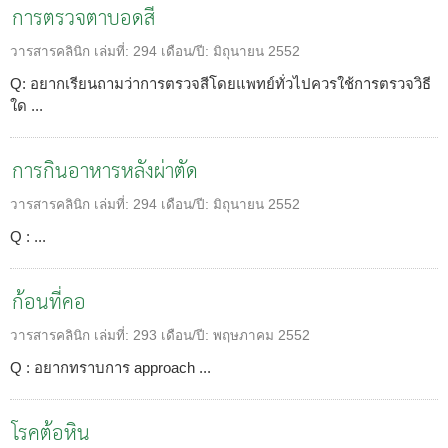
การตรวจตาบอดสี
วารสารคลินิก
เล่มที่:
294
เดือน/ปี:
มิถุนายน 2552
Q: อยากเรียนถามว่าการตรวจสีโดยแพทย์ทั่วไปควรใช้การตรวจวิธี
ใด ...
การกินอาหารหลังผ่าตัด
วารสารคลินิก
เล่มที่:
294
เดือน/ปี:
มิถุนายน 2552
Q : ...
ก้อนที่คอ
วารสารคลินิก
เล่มที่:
293
เดือน/ปี:
พฤษภาคม 2552
Q : อยากทราบการ approach ...
โรคต้อหิน