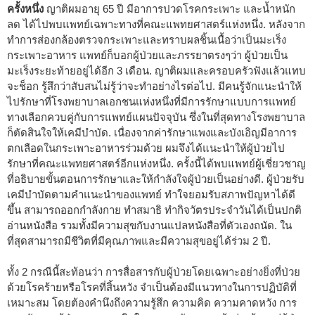
ครั้งหนึ่ง
ญาติผมอายุ 65 ปี มีอาการปวดโรคกระเพาะ และน้ำหนัก
ลด ได้ไปพบแพทย์เฉพาะทางที่คณะแพทยศาสตร์แห่งหนึ่ง. หลังจาก
ทำการส่องกล้องตรวจกระเพาะและทราบผลชิ้นเนื้อว่าเป็นมะเร็ง
กระเพาะอาหาร แพทย์ก็บอกผู้ป่วยและภรรยาตรงๆว่า ผู้ป่วยเป็น
มะเร็งระยะท้ายอยู่ได้อีก 3 เดือน. ญาติผมและครอบครัวฟังแล้วแทบ
จะช็อก รู้สึกว่าสับสนไม่รู้ว่าจะทำอย่างไรต่อไป. มีคนรู้จักแนะนำให้
ไปรักษาที่โรงพยาบาลเอกชนแห่งหนึ่งที่มีการรักษาแบบการแพทย์
ทางเลือกควบคู่กับการแพทย์แผนปัจจุบัน ซึ่งในที่สุดทางโรงพยาบาล
ก็ตัดสินใจให้เคมีบำบัด. เนื่องจากค่ารักษาแพงและบังเอิญมีอาการ
ตกเลือดในกระเพาะอาหารร่วมด้วย ผมจึงได้แนะนำให้ผู้ป่วยไป
รักษาที่คณะแพทยศาสตร์อีกแห่งหนึ่ง. ครั้งนี้ได้พบแพทย์ผู้เชี่ยวชาญ
ที่อธิบายขั้นตอนการรักษาและให้กำลังใจผู้ป่วยเป็นอย่างดี. ผู้ป่วยรับ
เคมีบำบัดตามคำแนะนำของแพทย์ ทำใจยอมรับสภาพปัญหาได้ดี
ขึ้น สามารถออกกำลังกาย ทำสมาธิ ทำกิจวัตรประจำวันได้เป็นปกติ
อ่านหนังสือ รวมทั้งมีความสุขกับงานแปลหนังสือที่ตัวเองถนัด. ใน
ที่สุดสามารถมีชีวิตที่มีคุณภาพและมีความสุขอยู่ได้ร่วม 2 ปี.
ทั้ง 2 กรณีนี้สะท้อนว่า การสื่อสารกับผู้ป่วยโดยเฉพาะอย่างยิ่งที่ป่วย
ด้วยโรคร้ายหรือโรคที่สิ้นหวัง จำเป็นต้องมีแนวทางในการปฏิบัติที่
เหมาะสม โดยต้องคำนึงถึงความรู้สึก ความคิด ความคาดหวัง การ