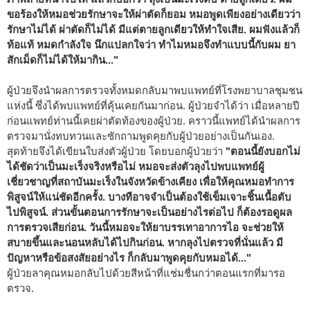
ขอร้องให้หมอช่วยรักษาจะให้ผ่าตัดก็ยอม หมอพูดเพียงอย่างเดียวว่า
รักษาไม่ได้ ผ่าตัดก็ไม่ได้ มีแต่ตายลูกเดียวให้ทำใจเสีย. ผมฟังแล้วก็
ท้อแท้ หมดกำลังใจ นึกแปลกใจว่า ทำไมหมอจึงทำแบบนี้กับผม ยา
สักเม็ดก็ไม่ได้ให้มากิน..."
ผู้ป่วยจึงนำผลการตรวจทั้งหมดกลับมาพบแพทย์ที่โรงพยาบาลชุมชน
แห่งนี้ ซึ่งได้พบแพทย์ที่คุ้นเคยกันมาก่อน. ผู้ป่วยจำได้ว่า เมื่อหลายปี
ก่อนแพทย์ท่านนี้เคยผ่าตัดท้องของผู้ป่วย. คราวนี้แพทย์ได้นำผลการ
ตรวจมานั่งทบทวนและซักถามพูดคุยกับผู้ป่วยอย่างเป็นกันเอง.
สุดท้ายจึงได้เขียนใบส่งตัวผู้ป่วย โดยบอกผู้ป่วยว่า
"ตอนนี้ยังบอกไม่
ได้ชัดว่าเป็นมะเร็งจริงหรือไม่ หมอจะส่งตัวลุงไปพบแพทย์ผู้
เชี่ยวชาญที่สถาบันมะเร็งในจังหวัดข้างเคียง เพื่อให้คุณหมอทำการ
พิสูจน์ให้แน่ชัดอีกครั้ง. บางทีอาจจำเป็นต้องใช้เข็มเจาะชิ้นเนื้อตับ
ไปพิสูจน์. ส่วนขั้นตอนการรักษาจะเป็นอย่างไรต่อไป ก็ต้องรอดูผล
การตรวจเสียก่อน. วันนี้หมอจะให้ยาบรรเทาอาการไอ จะช่วยให้
สบายขึ้นและนอนหลับได้ไปกินก่อน. หากลุงไปตรวจที่นั่นแล้ว มี
ปัญหาหรือข้อสงสัยอย่างไร ก็กลับมาพูดคุยกับหมอได้..."
ผู้ป่วยลาคุณหมอกลับไปด้วยสีหน้าที่แช่มชื่นกว่าตอนแรกที่มารอ
ตรวจ.