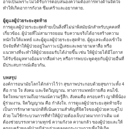
อาจเป็นเพราะไม่ได้รับการตอบสนองความต้องการทางด้านจิตใจ
ทำให้เกิดอาการกังวล ซึมเศร้าและอยากตาย.
ผู้ดูแลผู้ป่วยระยะสุดท้าย
การดูแลผู้ป่วยระยะสุดท้ายเป็นสิ่งที่ไม่น่าพิสมัยนักสำหรับบุคคลที่
เกี่ยวข้อง. ผู้ป่วยที่ไม่สามารถยอม รับความจริงได้อาจสร้างความ
หนักใจให้แพทย์ และผู้ดูแลผู้ป่วยระยะสุดท้าย. ผู้ดูแลจะต้องเข้าใจ
ปัจจัยที่ทำให้ผู้ป่วยอยู่ในภาวะปฏิเสธและพยายามหาสื่อ หรือ
แนวทางที่จะทำให้ผู้ป่วยยอมรับได้ง่ายขึ้น เช่น ให้ผู้ป่วยได้มีโอกาส
ได้รับข้อมูลทางอ้อมจากสื่อต่างๆ หรือการพบปะพูดคุยกับผู้ป่วยอื่นที่
มีประสบการณ์เดียวกัน.
บทสรุป
องค์การอนามัยโลกได้กล่าวไว้ว่า สุขภาพประกอบด้วยสุขภาวะทั้ง 4
คือ กาย ใจ สังคม และจิตวิญญาณ. ทางการแพทย์กายคือ คนไข้.
จิตใจหมายรวมถึงอารมณ์ความรู้สึก. สังคมคือ ครอบครัว ญาติพี่น้อง
ผู้ร่วมงาน. จิตวิญญาณ คือ กำลังใจ. การดูแลผู้ป่วยระยะสุดท้ายจึง
เป็นการรักษาตามปกติที่เน้นความสำคัญที่จิตใจของผู้ป่วยควบคู่ไป
ด้วย ไม่ใช้กระบวนการที่ทำให้ผู้ป่วยต้องเจ็บปวดมากกว่าเดิม แต่
ต้องช่วยบรรเทาความทุกข์ ความกังวล ความกลัว ของผู้ป่วยและให้
ครอบครัวของผู้ป่วยมีส่วนร่วมตลอดกระบวนการเพื่อให้เกิด