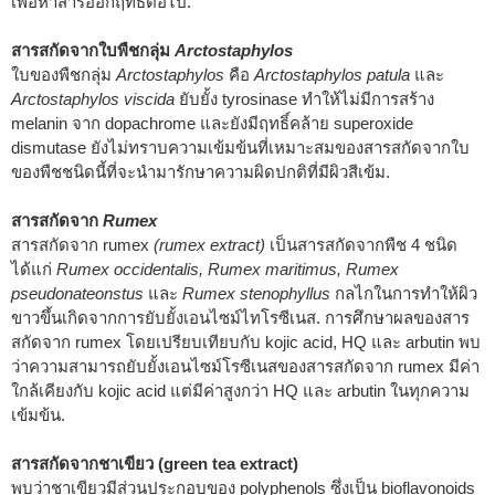
เพื่อหาสารออกฤทธิ์ต่อไป.
สารสกัดจากใบพืชกลุ่ม
Arctostaphylos
ใบของพืชกลุ่ม
Arctostaphylos
คือ
Arctostaphylos patula
และ
Arctostaphylos viscida
ยับยั้ง tyrosinase ทำให้ไม่มีการสร้าง
melanin จาก dopachrome และยังมีฤทธิ์คล้าย superoxide
dismutase ยังไม่ทราบความเข้มข้นที่เหมาะสมของสารสกัดจากใบ
ของพืชชนิดนี้ที่จะนำมารักษาความผิดปกติที่มีผิวสีเข้ม.
สารสกัดจาก
Rumex
สารสกัดจาก rumex
(rumex extract)
เป็นสารสกัดจากพืช 4 ชนิด
ได้แก่
Rumex occidentalis, Rumex maritimus, Rumex
pseudonateonstus
และ
Rumex stenophyllus
กลไกในการทำให้ผิว
ขาวขึ้นเกิดจากการยับยั้งเอนไซม์ไทโรซีเนส. การศึกษาผลของสาร
สกัดจาก rumex โดยเปรียบเทียบกับ kojic acid, HQ และ arbutin พบ
ว่าความสามารถยับยั้งเอนไซม์โรซีเนสของสารสกัดจาก rumex มีค่า
ใกล้เคียงกับ kojic acid แต่มีค่าสูงกว่า HQ และ arbutin ในทุกความ
เข้มข้น.
สารสกัดจากชาเขียว (green tea extract)
พบว่าชาเขียวมีส่วนประกอบของ polyphenols ซึ่งเป็น bioflavonoids