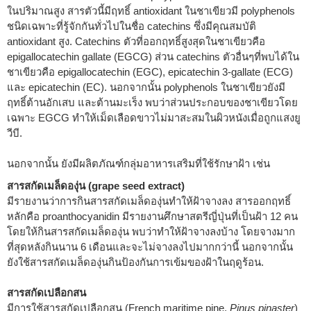
ในปริมาณสูง สารตัวนี้มีฤทธิ์ antioxidant ในชาเขียวมี polyphenols
ชนิดเฉพาะที่รู้จักกันทั่วไปในชื่อ catechins ซึ่งมีคุณสมบัติ
antioxidant สูง. Catechins ตัวที่ออกฤทธิ์สูงสุดในชาเขียวคือ
epigallocatechin gallate (EGCG) ส่วน catechins ตัวอื่นๆที่พบได้ใน
ชาเขียวคือ epigallocatechin (EGC), epicatechin 3-gallate (ECG)
และ epicatechin (EC). นอกจากนั้น polyphenols ในชาเขียวยังมี
ฤทธิ์ต้านอักเสบ และต้านมะเร็ง พบว่าส่วนประกอบของชาเขียวโดย
เฉพาะ EGCG ทำให้เม็ดเลือดขาวไม่มาสะสมในผิวหนังเมื่อถูกแสงยู
วีบี.
นอกจากนั้น ยังมีผลิตภัณฑ์กลุ่มอาหารเสริมที่ใช้รักษาฝ้า เช่น
สารสกัดเมล็ดองุ่น (grape seed extract)
มีรายงานว่าการกินสารสกัดเมล็ดองุ่นทำให้ฝ้าจางลง สารออกฤทธิ์
หลักคือ proanthocyanidin มีรายงานศึกษาสตรีญี่ปุ่นที่เป็นฝ้า 12 คน
โดยให้กินสารสกัดเมล็ดองุ่น พบว่าทำให้ฝ้าจางลงบ้าง โดยจางมาก
ที่สุดหลังกินนาน 6 เดือนและจะไม่จางลงไปมากกว่านี้ นอกจากนั้น
ยังใช้สารสกัดเมล็ดองุ่นกินป้องกันการเข้มของฝ้าในฤดูร้อน.
สารสกัดเปลือกสน
มีการใช้สารสกัดเปลือกสน (French maritime pine,
Pinus pinaster
)