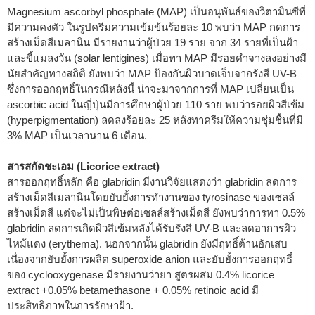
Magnesium ascorbyl phosphate (MAP) เป็นอนุพันธ์ของวิตามินซีที่
มีความคงตัว ในรูปครีมความเข้มข้นร้อยละ 10 พบว่า MAP กดการ
สร้างเม็ดสีเมลานิน มีรายงานว่าผู้ป่วย 19 ราย จาก 34 รายที่เป็นฝ้า
และขี้แมลงวัน (solar lentigines) เมื่อทา MAP มีรอยดำจางลงอย่างมี
นัยสำคัญทางสถิติ ยังพบว่า MAP ป้องกันผิวบาดเจ็บจากรังสี UV-B
ซึ่งการออกฤทธิ์ในกรณีหลังนี้ น่าจะมาจากการที่ MAP เปลี่ยนเป็น
ascorbic acid ในญี่ปุ่นมีการศึกษาผู้ป่วย 110 ราย พบว่ารอยผิวสีเข้ม
(hyperpigmentation) ลดลงร้อยละ 25 หลังทาครีมให้ความชุ่มชื้นที่มี
3% MAP เป็นเวลานาน 6 เดือน.
สารสกัดชะเอม (Licorice extract)
สารออกฤทธิ์หลัก คือ glabridin มีงานวิจัยแสดงว่า glabridin ลดการ
สร้างเม็ดสีเมลานินโดยยับยั้งการทำงานของ tyrosinase ของเซลล์
สร้างเม็ดสี แต่จะไม่เป็นพิษต่อเซลล์สร้างเม็ดสี ยังพบว่าการทา 0.5%
glabridin ลดการเกิดผิวสีเข้มหลังได้รับรังสี UV-B และลดอาการผิว
ไหม้แดง (erythema). นอกจากนั้น glabridin ยังมีฤทธิ์ต้านอักเสบ
เนื่องจากยับยั้งการผลิต superoxide anion และยับยั้งการออกฤทธิ์
ของ cyclooxygenase มีรายงานว่ายา สูตรผสม 0.4% licorice
extract +0.05% betamethasone + 0.05% retinoic acid มี
ประสิทธิภาพในการรักษาฝ้า.