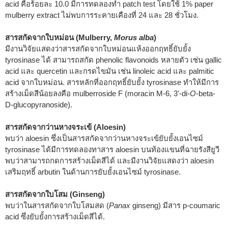
acid คือร้อยละ 10.0 มีการทดลองทำ patch test โดยใช้ 1% paper
mulberry extract ไม่พบการระคายเคืองที่ 24 และ 28 ชั่วโมง.
สารสกัดจากใบหม่อน (Mulberry,
Morus alba
)
มีงานวิจัยแสดงว่าสารสกัดจากใบหม่อนแห้งออกฤทธิ์ยับยั้ง
tyrosinase ได้ สามารถสกัด phenolic flavonoids หลายตัว เช่น gallic
acid และ quercetin และกรดไขมัน เช่น linoleic acid และ palmitic
acid จากใบหม่อน. สารหลักที่ออกฤทธิ์ยับยั้ง tyrosinase ทำให้มีการ
สร้างเม็ดสีน้อยลงคือ mulberroside F (moracin M-6, 3'-di-
O
-beta-
D-glucopyranoside).
สารสกัดจากว่านหางจระเข้ (Aloesin)
พบว่า aloesin ซึ่งเป็นสารสกัดจากว่านหางจระเข้ยับยั้งเอนไซม์
tyrosinase ได้มีการทดลองทาสาร aloesin บนท้องแขนที่ฉายรังสียูวี
พบว่าสามารถกดการสร้างเม็ดสีได้ และมีงานวิจัยแสดงว่า aloesin
เสริมฤทธิ์ arbutin ในด้านการยับยั้งเอนไซม์ tyrosinase.
สารสกัดจากใบโสม (Ginseng)
พบว่าในสารสกัดจากใบโสมสด (
Panax
ginseng) มีสาร p-coumaric
acid ซึ่งยับยั้งการสร้างเม็ดสีได้.