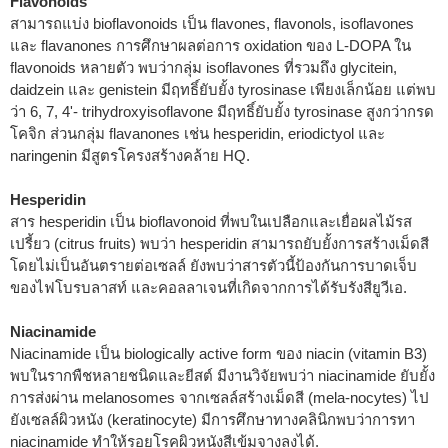
Flavonoids
สามารถแบ่ง bioflavonoids เป็น flavones, flavonols, isoflavones
และ flavanones การศึกษาผลต่อการ oxidation ของ L-DOPA ใน
flavonoids หลายตัว พบว่ากลุ่ม isoflavones ที่รวมถึง glycitein,
daidzein และ genistein มีฤทธิ์ยับยั้ง tyrosinase เพียงเล็กน้อย แต่พบ
ว่า 6, 7, 4'- trihydroxyisoflavone มีฤทธิ์ยับยั้ง tyrosinase สูงกว่ากรด
โคจิก ส่วนกลุ่ม flavanones เช่น hesperidin, eriodictyol และ
naringenin มีสูตรโครงสร้างคล้าย HQ.
Hesperidin
สาร hesperidin เป็น bioflavonoid ที่พบในเปลือกและเยื่อผลไม้รส
เปรี้ยว (citrus fruits) พบว่า hesperidin สามารถยับยั้งการสร้างเม็ดสี
โดยไม่เป็นอันตรายต่อเซลล์ ยังพบว่าสารตัวนี้ป้องกันการบาดเจ็บ
ของไฟโบรบลาสท์ และคอลลาเจนที่เกิดจากการได้รับรังสียูวีเอ.
Niacinamide
Niacinamide เป็น biologically active form ของ niacin (vitamin B3)
พบในรากพืชหลายชนิดและยีสต์ มีงานวิจัยพบว่า niacinamide ยับยั้ง
การส่งผ่าน melanosomes จากเซลล์สร้างเม็ดสี (mela-nocytes) ไป
ยังเซลล์ผิวหนัง (keratinocyte) มีการศึกษาทางคลินิกพบว่าการทา
niacinamide ทำให้รอยโรคผิวหนังสีเข้มจางลงได้.