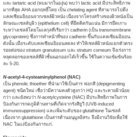
และ tartaric acid (พบมากในองุ่น) พบว่า lactic acid มีประสิทธิภาพ
มากที่สุด AHA ออกฤทธิ์โดย เป็น chelating agent ที่สามารถไปดึง
แคลเซียมอิออนจากเซลล์ผิวหนัง เนื่องจากโครงสร้างของผิวหนังเป็น
ลักษณะเซลล์บุผิว (epithelium cell) ที่ยึดติดกันแน่น มีการยึดเกาะ
ระหว่างเซลล์โดยโมเลกุลที่เรียกว่า cadherin (เป็น transmembrane
glycoprotein) ซึ่งการทำหน้าที่ของ cadherin ขึ้นกับแคลเซียมอิออน.
ดังนั้น เมื่อระดับแคลเซียมอิออนลดลง ทำให้เซลล์ผิวหนังแยกตัวตรง
รอยต่อของ stratum granulosum และ stratum corneum จึงเร่งการ
หลุดลอกของเซลล์ที่ผิวชั้นนอกออกได้เร็วขึ้น ใช้ในความเข้มข้นร้อย
ละ 5-20.
N
-acetyl-4-cysteaminylphenol (NAC)
เป็น phenolic thioether ที่นำมาใช้เป็นสาร ฟอกสี (depigmenting
agent) ชนิดใหม่ เชื่อว่ามีความคงตัวสูงกว่า HQ และระคายผิวน้อย
กว่า และยังพบว่า
N
-acetylcysteine (NAC) มีประสิทธิภาพในการ
ป้องกันการกดภูมิต้านทานที่เกิดจากรังสียูวี (UVB-induced
immunosuppression) และเพิ่มระดับของ glutathione ในเซลล์
เนื่องจาก glutathione เป็นสารต้านอนุมูลอิสระ จึงมีงานวิจัยเพื่อใช้
NAC ในแง่ป้องกันการแก่.