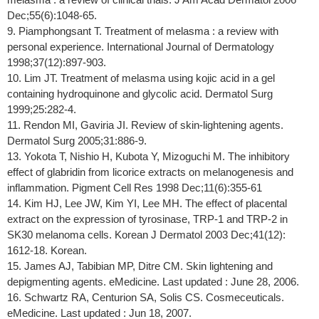
Dec;55(6):1048-65.
9. Piamphongsant T. Treatment of melasma : a review with
personal experience. International Journal of Dermatology
1998;37(12):897-903.
10. Lim JT. Treatment of melasma using kojic acid in a gel
containing hydroquinone and glycolic acid. Dermatol Surg
1999;25:282-4.
11. Rendon MI, Gaviria JI. Review of skin-lightening agents.
Dermatol Surg 2005;31:886-9.
13. Yokota T, Nishio H, Kubota Y, Mizoguchi M. The inhibitory
effect of glabridin from licorice extracts on melanogenesis and
inflammation. Pigment Cell Res 1998 Dec;11(6):355-61
14. Kim HJ, Lee JW, Kim YI, Lee MH. The effect of placental
extract on the expression of tyrosinase, TRP-1 and TRP-2 in
SK30 melanoma cells. Korean J Dermatol 2003 Dec;41(12):
1612-18. Korean.
15. James AJ, Tabibian MP, Ditre CM. Skin lightening and
depigmenting agents. eMedicine. Last updated : June 28, 2006.
16. Schwartz RA, Centurion SA, Solis CS. Cosmeceuticals.
eMedicine. Last updated : Jun 18, 2007.