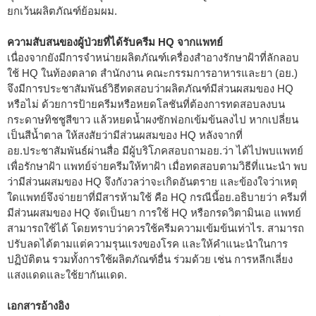
ยกเว้นผลิตภัณฑ์ย้อมผม.
ความสับสนของผู้ป่วยที่ได้รับครีม HQ จากแพทย์
เนื่องจากยังมีการจำหน่ายผลิตภัณฑ์เครื่องสำอางรักษาฝ้าที่ลักลอบ
ใช้ HQ ในท้องตลาด สำนักงาน คณะกรรมการอาหารและยา (อย.)
จึงมีการประชาสัมพันธ์วิธีทดสอบว่าผลิตภัณฑ์มีส่วนผสมของ HQ
หรือไม่ ด้วยการป้ายครีมหรือหยดโลชันที่ต้องการทดสอบลงบน
กระดาษทิชชูสีขาว แล้วหยดน้ำผงซักฟอกเข้มข้นลงไป หากเปลี่ยน
เป็นสีน้ำตาล ให้สงสัยว่ามีส่วนผสมของ HQ หลังจากที่
อย.ประชาสัมพันธ์ผ่านสื่อ มีผู้บริโภคสอบถามอย.ว่า ได้ไปพบแพทย์
เพื่อรักษาฝ้า แพทย์จ่ายครีมให้ทาฝ้า เมื่อทดสอบตามวิธีที่แนะนำ พบ
ว่ามีส่วนผสมของ HQ จึงกังวลว่าจะเกิดอันตราย และข้องใจว่าเหตุ
ใดแพทย์จึงจ่ายยาที่มีสารห้ามใช้ คือ HQ กรณีนี้อย.อธิบายว่า ครีมที่
มีส่วนผสมของ HQ จัดเป็นยา การใช้ HQ หรือกรดวิตามินเอ แพทย์
สามารถใช้ได้ โดยทราบว่าควรใช้ครีมความเข้มข้นเท่าไร. สามารถ
ปรับลดได้ตามแต่ความรุนแรงของโรค และให้คำแนะนำในการ
ปฏิบัติตน รวมทั้งการใช้ผลิตภัณฑ์อื่น ร่วมด้วย เช่น การหลีกเลี่ยง
แสงแดดและใช้ยากันแดด.
เอกสารอ้างอิง