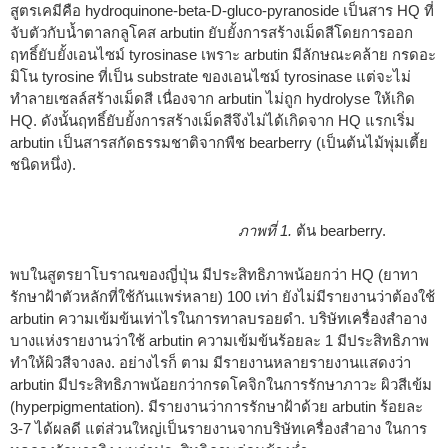
สูตรเคมีคือ hydroquinone-beta-D-gluco-pyranoside เป็นสาร HQ ที่
จับตัวกับน้ำตาลกลูโคส arbutin ยับยั้งการสร้างเม็ดสีโดยการออก
ฤทธิ์ยับยั้งเอนไซม์ tyrosinase เพราะ arbutin มีลักษณะคล้าย กรดอะ
มิโน tyrosine ที่เป็น substrate ของเอนไซม์ tyrosinase แต่จะไม่
ทำลายเซลล์สร้างเม็ดสี เนื่องจาก arbutin ไม่ถูก hydrolyse ให้เกิด
HQ. ดังนั้นฤทธิ์ยับยั้งการสร้างเม็ดสีจึงไม่ได้เกิดจาก HQ แรกเริ่ม
arbutin เป็นสารสกัดธรรมชาติจากพืช bearberry (เป็นต้นไม้พุ่มเตี้ย
ชนิดหนึ่ง).
ภาพที่ 1.
ต้น bearberry.
พบในสูตรยาโบราณของญี่ปุ่น มีประสิทธิภาพน้อยกว่า HQ (ยาทา
รักษาฝ้าตัวหลักที่ใช้กันแพร่หลาย) 100 เท่า ยังไม่มีรายงานว่าต้องใช้
arbutin ความเข้มข้นเท่าไรในการทาลบรอยดำ. บริษัทเครื่องสำอาง
บางแห่งรายงานว่าใช้ arbutin ความเข้มข้นร้อยละ 1 มีประสิทธิภาพ
ทำให้ผิวสีจางลง. อย่างไรก็ ตาม มีรายงานหลายรายงานแสดงว่า
arbutin มีประสิทธิภาพน้อยกว่ากรดโคจิกในการรักษาภาวะ ผิวสีเข้ม
(hyperpigmentation). มีรายงานว่าการรักษาฝ้าด้วย arbutin ร้อยละ
3-7 ได้ผลดี แต่ส่วนใหญ่เป็นรายงานจากบริษัทเครื่องสำอาง ในการ