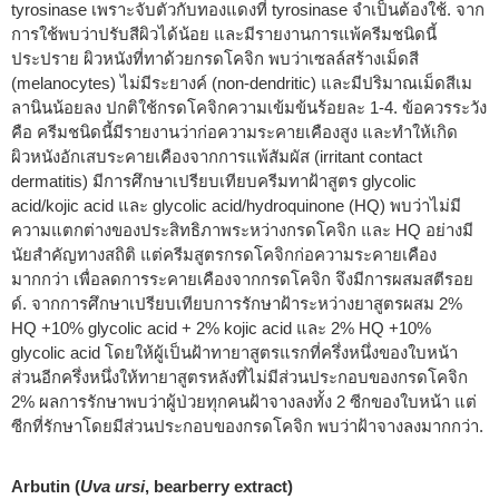
tyrosinase เพราะจับตัวกับทองแดงที่ tyrosinase จำเป็นต้องใช้. จาก
การใช้พบว่าปรับสีผิวได้น้อย และมีรายงานการแพ้ครีมชนิดนี้
ประปราย ผิวหนังที่ทาด้วยกรดโคจิก พบว่าเซลล์สร้างเม็ดสี
(melanocytes) ไม่มีระยางค์ (non-dendritic) และมีปริมาณเม็ดสีเม
ลานินน้อยลง ปกติใช้กรดโคจิกความเข้มข้นร้อยละ 1-4. ข้อควรระวัง
คือ ครีมชนิดนี้มีรายงานว่าก่อความระคายเคืองสูง และทำให้เกิด
ผิวหนังอักเสบระคายเคืองจากการแพ้สัมผัส (irritant contact
dermatitis) มีการศึกษาเปรียบเทียบครีมทาฝ้าสูตร glycolic
acid/kojic acid และ glycolic acid/hydroquinone (HQ) พบว่าไม่มี
ความแตกต่างของประสิทธิภาพระหว่างกรดโคจิก และ HQ อย่างมี
นัยสำคัญทางสถิติ แต่ครีมสูตรกรดโคจิกก่อความระคายเคือง
มากกว่า เพื่อลดการระคายเคืองจากกรดโคจิก จึงมีการผสมสตีรอย
ด์. จากการศึกษาเปรียบเทียบการรักษาฝ้าระหว่างยาสูตรผสม 2%
HQ +10% glycolic acid + 2% kojic acid และ 2% HQ +10%
glycolic acid โดยให้ผู้เป็นฝ้าทายาสูตรแรกที่ครึ่งหนึ่งของใบหน้า
ส่วนอีกครึ่งหนึ่งให้ทายาสูตรหลังที่ไม่มีส่วนประกอบของกรดโคจิก
2% ผลการรักษาพบว่าผู้ป่วยทุกคนฝ้าจางลงทั้ง 2 ซีกของใบหน้า แต่
ซีกที่รักษาโดยมีส่วนประกอบของกรดโคจิก พบว่าฝ้าจางลงมากกว่า.
Arbutin (
Uva ursi
, bearberry extract)