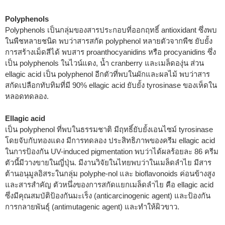
Polyphenols
Polyphenols เป็นกลุ่มของสารประกอบที่ออกฤทธิ์ antioxidant ซึ่งพบ
ในพืชหลายชนิด พบว่าสารสกัด polyphenol หลายตัวจากพืช ยับยั้ง
การสร้างเม็ดสีได้ พบสาร proanthocyanidins หรือ procyanidins ซึ่ง
เป็น polyphenols ในไวน์แดง, น้ำ cranberry และเมล็ดองุ่น ส่วน
ellagic acid เป็น polyphenol อีกตัวที่พบในผักและผลไม้ พบว่าสาร
สกัดเปลือกทับทิมที่มี 90% ellagic acid ยับยั้ง tyrosinase ของเห็ดใน
หลอดทดลอง.
Ellagic acid
เป็น polyphenol ที่พบในธรรมชาติ มีฤทธิ์ยับยั้งเอนไซม์ tyrosinase
โดยจับกับทองแดง มีการทดลอง ประสิทธิภาพของครีม ellagic acid
ในการป้องกัน UV-induced pigmentation พบว่าได้ผลร้อยละ 86 ครีม
ตัวนี้มีวางขายในญี่ปุ่น. มีงานวิจัยในไทยพบว่าในเมล็ดลำไย มีสาร
ต้านอนุมูลอิสระในกลุ่ม polyphe-nol และ bioflavonoids ค่อนข้างสูง
และสารสำคัญ ตัวหนึ่งของการสกัดแยกเมล็ดลำไย คือ ellagic acid
ซึ่งมีคุณสมบัติป้องกันมะเร็ง (anticarcinogenic agent) และป้องกัน
การกลายพันธุ์ (antimutagenic agent) และทำให้ผิวขาว.