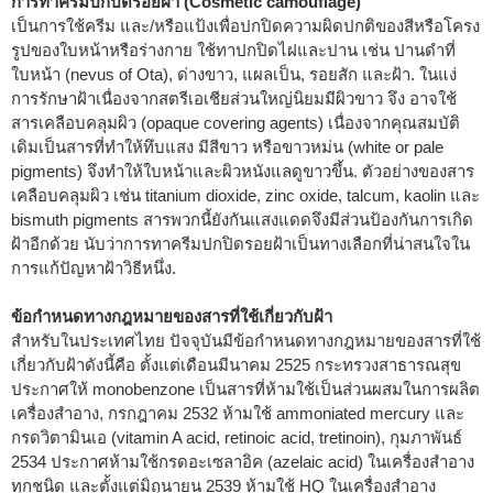
การทาครีมปกปิดรอยฝ้า (Cosmetic camouflage)
เป็นการใช้ครีม และ/หรือแป้งเพื่อปกปิดความผิดปกติของสีหรือโครง
รูปของใบหน้าหรือร่างกาย ใช้ทาปกปิดไฝและปาน เช่น ปานดำที่
ใบหน้า (nevus of Ota), ด่างขาว, แผลเป็น, รอยสัก และฝ้า. ในแง่
การรักษาฝ้าเนื่องจากสตรีเอเชียส่วนใหญ่นิยมมีผิวขาว จึง อาจใช้
สารเคลือบคลุมผิว (opaque covering agents) เนื่องจากคุณสมบัติ
เดิมเป็นสารที่ทำให้ทึบแสง มีสีขาว หรือขาวหม่น (white or pale
pigments) จึงทำให้ใบหน้าและผิวหนังแลดูขาวขึ้น. ตัวอย่างของสาร
เคลือบคลุมผิว เช่น titanium dioxide, zinc oxide, talcum, kaolin และ
bismuth pigments สารพวกนี้ยังกันแสงแดดจึงมีส่วนป้องกันการเกิด
ฝ้าอีกด้วย นับว่าการทาครีมปกปิดรอยฝ้าเป็นทางเลือกที่น่าสนใจใน
การแก้ปัญหาฝ้าวิธีหนึ่ง.
ข้อกำหนดทางกฎหมายของสารที่ใช้เกี่ยวกับฝ้า
สำหรับในประเทศไทย ปัจจุบันมีข้อกำหนดทางกฎหมายของสารที่ใช้
เกี่ยวกับฝ้าดังนี้คือ ตั้งแต่เดือนมีนาคม 2525 กระทรวงสาธารณสุข
ประกาศให้ monobenzone เป็นสารที่ห้ามใช้เป็นส่วนผสมในการผลิต
เครื่องสำอาง, กรกฎาคม 2532 ห้ามใช้ ammoniated mercury และ
กรดวิตามินเอ (vitamin A acid, retinoic acid, tretinoin), กุมภาพันธ์
2534 ประกาศห้ามใช้กรดอะเซลาอิค (azelaic acid) ในเครื่องสำอาง
ทุกชนิด และตั้งแต่มิถุนายน 2539 ห้ามใช้ HQ ในเครื่องสำอาง