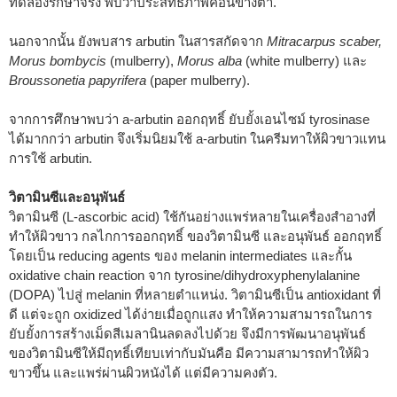
ทดลองรักษาจริง พบว่าประสิทธิภาพค่อนข้างต่ำ.
นอกจากนั้น ยังพบสาร arbutin ในสารสกัดจาก
Mitracarpus scaber,
Morus bombycis
(mulberry),
Morus alba
(white mulberry) และ
Broussonetia papyrifera
(paper mulberry).
จากการศึกษาพบว่า a-arbutin ออกฤทธิ์ ยับยั้งเอนไซม์ tyrosinase
ได้มากกว่า arbutin จึงเริ่มนิยมใช้ a-arbutin ในครีมทาให้ผิวขาวแทน
การใช้ arbutin.
วิตามินซีและอนุพันธ์
วิตามินซี (L-ascorbic acid) ใช้กันอย่างแพร่หลายในเครื่องสำอางที่
ทำให้ผิวขาว กลไกการออกฤทธิ์ ของวิตามินซี และอนุพันธ์ ออกฤทธิ์
โดยเป็น reducing agents ของ melanin intermediates และกั้น
oxidative chain reaction จาก tyrosine/dihydroxyphenylalanine
(DOPA) ไปสู่ melanin ที่หลายตำแหน่ง. วิตามินซีเป็น antioxidant ที่
ดี แต่จะถูก oxidized ได้ง่ายเมื่อถูกแสง ทำให้ความสามารถในการ
ยับยั้งการสร้างเม็ดสีเมลานินลดลงไปด้วย จึงมีการพัฒนาอนุพันธ์
ของวิตามินซีให้มีฤทธิ์เทียบเท่ากับมันคือ มีความสามารถทำให้ผิว
ขาวขึ้น และแพร่ผ่านผิวหนังได้ แต่มีความคงตัว.