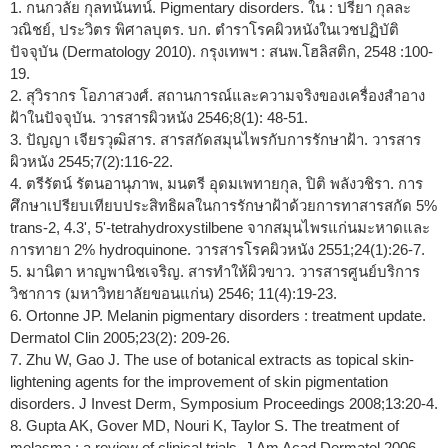
1. กนกวลัย กุลทนันทน์. Pigmentary disorders. ใน : ปรียา กุลละ
วณิชย์, ประวิตร พิศาลบุตร. บก. ตำราโรคผิวหนังในเวชปฏิบัติ
ปัจจุบัน (Dermatology 2010). กรุงเทพฯ : สนพ.โฮลิสติก, 2548 :100-
19.
2. สุวิรากร โอภาสวงศ์. สถานการณ์และความจริงของเครื่องสำอาง
ฝ้าในปัจจุบัน. วารสารผิวหนัง 2546;8(1): 48-51.
3. ปัญญา เจียรวุฒิสาร. สารสกัดสมุนไพรกับการรักษาฝ้า. วารสาร
ผิวหนัง 2545;7(2):116-22.
4. ตรีรัตน์ รัตนอานุภาพ, มนตรี อุดมเพทายกุล, ปิติ พลังวชิรา. การ
ศึกษาเปรียบเทียบประสิทธิผลในการรักษาฝ้าด้วยการทาสารสกัด 5%
trans-2, 4.3', 5'-tetrahydroxystilbene จากสมุนไพรแก่นมะหาดและ
การทายา 2% hydroquinone. วารสารโรคผิวหนัง 2551;24(1):26-7.
5. มานิตา หาญพานิชเจริญ. สารทำให้ผิวขาว. วารสารศูนย์บริการ
วิชาการ (มหาวิทยาลัยขอนแก่น) 2546; 11(4):19-23.
6. Ortonne JP. Melanin pigmentary disorders : treatment update.
Dermatol Clin 2005;23(2): 209-26.
7. Zhu W, Gao J. The use of botanical extracts as topical skin-
lightening agents for the improvement of skin pigmentation
disorders. J Invest Derm, Symposium Proceedings 2008;13:20-4.
8. Gupta AK, Gover MD, Nouri K, Taylor S. The treatment of
melasma : a review of clinical trials. J Am Acad Dermatol 2006