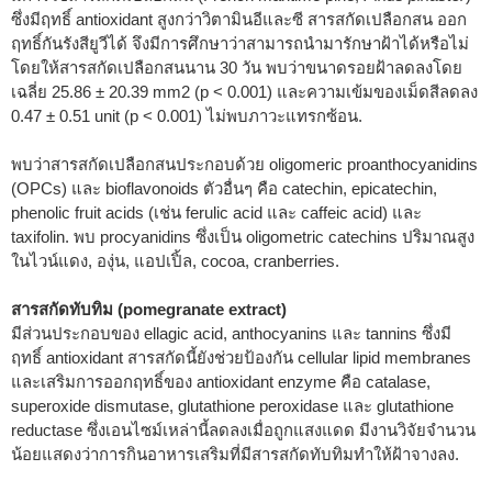
ซึ่งมีฤทธิ์ antioxidant สูงกว่าวิตามินอีและซี สารสกัดเปลือกสน ออก
ฤทธิ์กันรังสียูวีได้ จึงมีการศึกษาว่าสามารถนำมารักษาฝ้าได้หรือไม่
โดยให้สารสกัดเปลือกสนนาน 30 วัน พบว่าขนาดรอยฝ้าลดลงโดย
เฉลี่ย 25.86 ± 20.39 mm
2
(p < 0.001) และความเข้มของเม็ดสีลดลง
0.47 ± 0.51 unit (p < 0.001) ไม่พบภาวะแทรกซ้อน.
พบว่าสารสกัดเปลือกสนประกอบด้วย oligomeric proanthocyanidins
(OPCs) และ bioflavonoids ตัวอื่นๆ คือ catechin, epicatechin,
phenolic fruit acids (เช่น ferulic acid และ caffeic acid) และ
taxifolin. พบ procyanidins ซึ่งเป็น oligometric catechins ปริมาณสูง
ในไวน์แดง, องุ่น, แอปเปิ้ล, cocoa, cranberries.
สารสกัดทับทิม (pomegranate extract)
มีส่วนประกอบของ ellagic acid, anthocyanins และ tannins ซึ่งมี
ฤทธิ์ antioxidant สารสกัดนี้ยังช่วยป้องกัน cellular lipid membranes
และเสริมการออกฤทธิ์ของ antioxidant enzyme คือ catalase,
superoxide dismutase, glutathione peroxidase และ glutathione
reductase ซึ่งเอนไซม์เหล่านี้ลดลงเมื่อถูกแสงแดด มีงานวิจัยจำนวน
น้อยแสดงว่าการกินอาหารเสริมที่มีสารสกัดทับทิมทำให้ฝ้าจางลง.