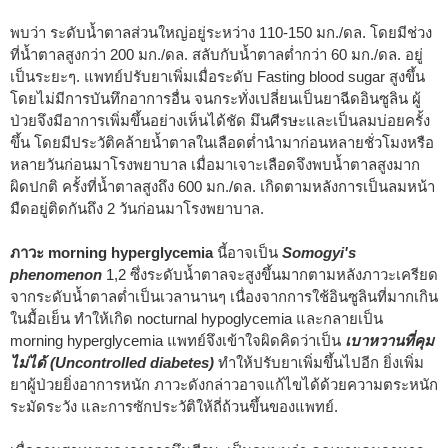
พบว่า ระดับน้ำตาลส่วนใหญ่อยู่ระหว่าง 110-150 มก./ดล. โดยมีช่วง
ที่น้ำตาลสูงกว่า 200 มก./ดล. สลับกับน้ำตาลต่ำกว่า 60 มก./ดล. อยู่
เป็นระยะๆ. แพทย์ปรับยาเพิ่มเมื่อระดับ Fasting blood sugar สูงขึ้น
โดยไม่มีการบันทึกอาการอื่น จนกระทั่งเปลี่ยนเป็นยาฉีดอินซูลิน ผู้
ป่วยจึงมีอาการเพิ่มขึ้นอย่างเห็นได้ชัด มึนศีรษะและเป็นลมบ่อยครั้ง
ขึ้น โดยมีประวัติคล้ายน้ำตาลในเลือดต่ำนำมาก่อนหลายชั่วโมงหรือ
หลายวันก่อนมาโรงพยาบาล เมื่อมาเจาะเลือดจึงพบน้ำตาลสูงมาก
ผิดปกติ ครั้งที่น้ำตาลสูงถึง 600 มก./ดล. เกิดตามหลังการเป็นลมหน้า
มืดอยู่ติดกันถึง 2 วันก่อนมาโรงพยาบาล.
ภาวะ morning hyperglycemia
นี้อาจเป็น
Somogyi's
phenomenon
1,2
ซึ่งระดับน้ำตาลจะสูงขึ้นมากตามหลังภาวะเครียด
จากระดับน้ำตาลต่ำเป็นเวลานานๆ เนื่องจากการใช้อินซูลินที่มากเกิน
ในมื้อเย็น ทำให้เกิด nocturnal hypoglycemia และกลายเป็น
morning hyperglycemia แพทย์จึงเข้าใจผิดคิดว่าเป็น
เบาหวานที่คุม
ไม่ได้ (Uncontrolled diabetes)
ทำให้ปรับยาเพิ่มขึ้นไปอีก ยิ่งเพิ่ม
ยาผู้ป่วยยิ่งอาการหนัก ภาวะดังกล่าวอาจแก้ไขได้ด้วยความตระหนัก
ระมัดระวัง และการซักประวัติให้ถี่ถ้วนขึ้นของแพทย์.