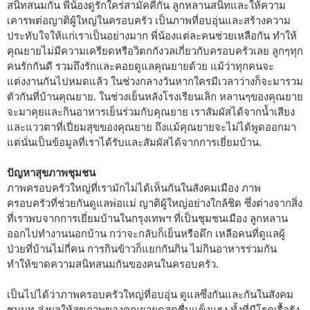
สนิทสนมกัน พี่น้องดูรักใคร่สามัคคีกัน ลูกหลานสนิทและให้ความ
เคารพต่อญาติผู้ใหญ่ในครอบครัว เป็นภาพที่อบอุ่นและสร้างความ
ประทับใจให้แก่เราเป็นอย่างมาก พี่น้องแต่ละคนช่วยเหลือกัน ทำให้
คุณยายไม่มีความเครียดหรือวิตกกังวลเกี่ยวกับครอบครัวเลย ลูกๆทุก
คนรักกันดี รวมถึงรักและคอยดูแลคุณยายด้วย แม้ว่าทุกคนจะ
แต่งงานกันไปหมดแล้ว ในช่วงกลางวันหากใครมีเวลาว่างก็จะมารวม
ตัวกันที่บ้านคุณยาย. ในช่วงเย็นหลังโรงเรียนเลิก หลานๆของคุณยาย
จะมาคุยและกินอาหารเย็นร่วมกับคุณยาย เราสัมผัสได้จากน้ำเสียง
และแววตาที่เปี่ยมสุขของคุณยาย ถึงแม้คุณยายจะไม่ได้พูดออกมา
แต่นั่นเป็นข้อมูลที่เราได้รับและสัมผัสได้จากการเยี่ยมบ้าน.
ปัญหาสุขภาพชุมชน
ภาพครอบครัวใหญ่ที่เรามักไม่ได้เห็นกันในสังคมเมือง ภาพ
ครอบครัวที่ช่วยกันดูแลพ่อแม่ ญาติผู้ใหญ่อย่างใกล้ชิด ซึ่งต่างจากสิ่ง
ที่เราพบจากการเยี่ยมบ้านในกรุงเทพฯ ที่เป็นชุมชนเมือง ลูกหลาน
ออกไปทำงานนอกบ้าน กว่าจะกลับก็เย็นหรือดึก เหลือคนที่ดูแลผู้
ป่วยที่บ้านไม่กี่คน การกินข้าวก็แยกกันกิน ไม่กินอาหารร่วมกัน
ทำให้ขาดความสนิทสนมกันของคนในครอบครัว.
เป็นไปได้ว่าภาพครอบครัวใหญ่ที่อบอุ่น ดูแลซึ่งกันและกันในสังคม
ชนบท ส่งผลให้สุขภาพของคุณยายดูสดชื่นแข็งแรง ทั้งที่มีโรคเรื้อรัง