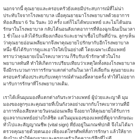
นอกจากนี้ คุณยายและครอบครัวยังเคยมีประสบการณ์ที่ไม่น่า
ประทับใจจากโรงพยาบาล เมื่อคุณยายมาโรงพยาบาลด้วยอาการ
ท้องเสียมา 6 วัน วันละ 10 ครั้ง แต่ก็ไม่ได้พบแพทย์ และไม่ได้นอน
รักษาในโรงพยาบาล กลับได้นอนสังเกตอาการที่ห้องฉุกเฉินเป็นเวลา
1 ชั่วโมง แล้วได้รับเพียงเกลือแร่และยาฆ่าเชื้อไปกินที่บ้าน. ลูกๆเห็น
ว่าคุณยายอ่อนเพลียมากจึงพาคุณยายไปรักษากับอีกโรงพยาบาล
หนึ่ง ซึ่งได้รับการดูแลเอาใจใส่เป็นอย่างดี โดยเฉพาะเมื่อแพทย์
ทราบว่าคุณยายเป็นโรคเบาหวาน ก็รีบรับเข้ารักษาตัวในโรง
พยาบาลทันที ทำให้เกิดการเปรียบเทียบว่าเหตุใดทั้งสองโรงพยาบาล
จึงมีกระบวนการการรักษาแตกต่างกันในเวลาไล่เลี่ยกัน คุณยายและ
ครอบครัวต้องประสบกับเหตุการณ์ทำนองนี้หลายครั้ง ทำให้ไม่อยาก
มารับการรักษาที่โรงพยาบาลเดิม.
เราได้เห็นมุมมองที่แตกต่างกันระหว่างแพทย์ ผู้ป่วยและญาติ มุม
มองของลูกๆและคุณยายที่เป็นกังวลอย่างมากกับโรคเบาหวานที่มี
อาการท้องเสียหลายวันจนอ่อนเพลีย จึงอยากให้คุณยายได้รับการ
ดูแลจากแพทย์อย่างใกล้ชิด แต่ในมุมมองของแพทย์ที่ดูจากลักษณะ
ทั่วไปและสัญญาณชีพ (vital sign) ที่ยังอยู่ในเกณฑ์ปกติ จึงไม่ได้มา
ตรวจคุณยายด้วยตนเอง เพียงแต่โทรศัพท์สั่งการรักษา แล้วให้ยาก
ลับบ้าน ทำให้คุณยายและครอบครัวเกิดความรู้สึกที่ไม่ดี.