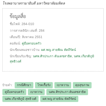
โรงพยาบาลรามาธิบดี มหาวิทยาลัยมหิดล
ข้อมูลสื่อ
ชื่อไฟล์:
284-010
วารสารคลินิก
เล่มที่:
284
เดือน/ปี:
สิงหาคม 2551
คอลัมน์:
คู่มือครอบครัว
นักเขียนหมอชาวบ้าน:
ผศ.พญ.สายพิณ หัตถีรัตน์
นักเขียนรับเชิญ:
นศพ.ศิรประภา ตันเตชสาธิต
,
นศพ.เกียรติภูมิ
สุทธิวงศ์
ป้ายคำ:
กรณีศึกษา
โรคเรื้อรัง
เบาหวาน
คุยสุขภาพ
คู่มือครอบครัว
เบาหวาน
นศพ.ศิรประภา ตันเตชสาธิต
นศพ.เกียรติภูมิ สุทธิวงศ์
ผศ.พญ.สายพิณ หัตถีรัตน์