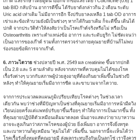
เก๊าต์ และรักษาโดยดูดน้ำออกจากข้อและได้ยา Colchicine (0.6) 1
tab BID กลับบ้าน อาการดีขึ้น ได้รับยาดังกล่าวกิน 2 เดือน ระดับ
Uric acid เท่าเดิม ไม่มีอาการอีก จึงปรับยาลงเหลือ 1 tab OD อาการ
เข่าและข้อเท้าบวมยังมีเป็นช่วงๆ หากได้กินยาเดิม ก็จะดีขึ้น เดินได้
ปกติ จากประวัติทำให้สงสัยว่าเป็นโรคเก๊าต์จริงหรือไม่ หรือเป็น
Osteoarthritis เพราะตำแหน่งข้อ อาการ และระดับยูริก ไม่ชัดเจนว่า
เป็นอาการของเก๊าต์ รวมทั้งการตรวจร่างกายคุณยายที่บ้านก็ไม่พบ
ร่องรอยข้อพิการจากเก๊าต์.
6. ภาวะไตวาย
ช่วงปลายปี พ.ศ. 2549 ผล creatinine ขึ้นจากปกติ
เป็น 2.8 และ 5 ตามลำดับ หลังจากสภาพที่ควบคุมไม่ได้ของโรค
เรื้อรังต่างๆ บวกกับสภาพผู้ป่วยสูงอายุที่ต้องกินยาเพิ่มขึ้นในช่วงปี
หลังๆ ทำให้คุณยายเริ่มมีอาการซีด และขาบวมจากไตวาย.
จากการประมวลผลแผนภูมิเปรียบเทียบโรคต่างๆ ในช่วงเวลา
เดียวกัน พบว่าช่วงที่มีปัญหาเป็นช่วงที่คุณยายเริ่มมีอาการหน้ามืดวิง
เวียนบ่อยครั้งแต่แพทย์ปรับยาขึ้นเรื่อยๆ ทำให้อาการเป็นมากขึ้น ทั้ง
ที่คุณยายปฏิบัติตัวเหมือนเดิมมาตลอด นั่นอาจแสดงว่ายาเบาหวาน
อาจจะสูงเกินกว่าสภาพโรคของผู้ป่วย ยิ่งเพิ่มยา อาการจึงยิ่งทรุด
และเบาหวานก็ดูเหมือน "คุมไม่ได้" เพิ่มขึ้น. นอกจากนี้จะเห็นได้ว่า
โรคเรื้อรังทั้งหมดที่คุณยายมี ส่งผลกระทบถึงกันเป็นลูกโซ่ เราจึงควร