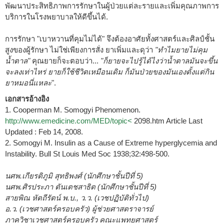
พัฒนาประสิทธิภาพการรักษาในผู้ป่วยแต่ละรายและเพิ่มคุณภาพการ
บริการในโรงพยาบาลให้ดีขึ้นได้.
การรักษา "เบาหวานที่คุมไม่ได้" จึงต้องอาศัยทั้งศาสตร์และศิลป์ชั้น
สูงของผู้รักษา ไม่ใช่เพียงการสั่ง ยาเพิ่มและดุว่า
"ทำไมยายไม่คุม
น้ำตาล"
คุณยายก็จะตอบว่า...
"ก็ยายจะไปรู้ได้ไงว่าน้ำตาลมันจะขึ้น
จะลงเท่าไหร่ ยายก็ใช้ชีวิตเหมือนเดิม ก็มันป่วยของมันเองตั้งแต่กิน
ยาหมอนี่แหละ
".
เอกสารอ้างอิง
1. Cooperman M. Somogyi Phenomenon.
http://www.emedicine.com/MED/topic<
2098.htm Article Last
Updated : Feb 14, 2008.
2. Somogyi M. Insulin as a Cause of Extreme hyperglycemia and
Instability. Bull St Louis Med Soc 1938;32:498-500.
นศพ.เกียรติภูมิ สุทธิพงศ์ (นักศึกษาชั้นปีที่ 5)
นศพ.ศิรประภา ตันเตชสาธิต (นักศึกษาชั้นปีที่ 5)
สายพิณ หัตถีรัตน์ พ.บ., ว.ว. (เวชปฏิบัติทั่วไป)
อ.ว. (เวชศาสตร์ครอบครัว) ผู้ช่วยศาสตราจารย์
ภาควิชาเวชศาสตร์ครอบครัว คณะแพทยศาสตร์