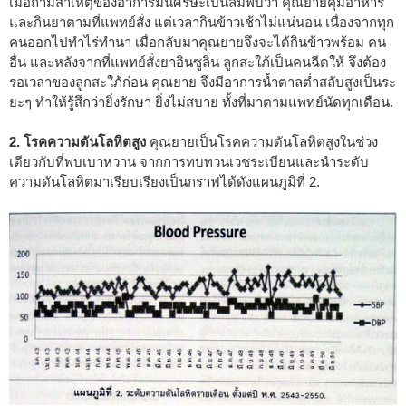
เมื่อถามสาเหตุของอาการมึนศีรษะเป็นลมพบว่า คุณยายคุมอาหาร
และกินยาตามที่แพทย์สั่ง แต่เวลากินข้าวเช้าไม่แน่นอน เนื่องจากทุก
คนออกไปทำไร่ทำนา เมื่อกลับมาคุณยายจึงจะได้กินข้าวพร้อม คน
อื่น และหลังจากที่แพทย์สั่งยาอินซูลิน ลูกสะใภ้เป็นคนฉีดให้ จึงต้อง
รอเวลาของลูกสะใภ้ก่อน คุณยาย จึงมีอาการน้ำตาลต่ำสลับสูงเป็นระ
ยะๆ ทำให้รู้สึกว่ายิ่งรักษา ยิ่งไม่สบาย ทั้งที่มาตามแพทย์นัดทุกเดือน.
2. โรคความดันโลหิตสูง
คุณยายเป็นโรคความดันโลหิตสูงในช่วง
เดียวกับที่พบเบาหวาน จากการทบทวนเวชระเบียนและนำระดับ
ความดันโลหิตมาเรียบเรียงเป็นกราฟได้ดังแผนภูมิที่ 2.