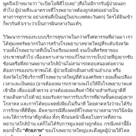
พูดถึงเป้าหมายว่า "จะปิดโอพีดีไปเลย" (คือไม่มีการรับผู้ป่วยนอก
ทั่วไป ผู้ป่วยที่จะมาตรวจที่โรงพยาบาลต้องถูกส่งต่ออย่างเป็น
ทางการทุกราย อย่างเช่นที่เป็นอยู่ในประเทศตะวันตก) ใครได้ยินเข้า
ก็พากันหัวเราะว่าเป็นการฝันกลางวันแท้ๆ.
วิวัฒนาการของระบบบริการสุขภาพในกว่าครึ่งศตวรรษที่ผ่านมา เรา
ได้ทุ่มเททรัพยากรในการสร้างโรงพยาบาลขาดใหญ่ที่ระดับจังหวัด
รวมทั้งโรงพยาบาลที่เป็นโรงเรียนแพทย์ จนเป็นที่ศรัทธาของ
ประชาชนทั่วไป เนื่องเพราะสามารถแก้ไขอาการเจ็บป่วยที่ยุ่งยากซับ
ซ้อนหรือที่สถานพยาบาลใกล้บ้านไม่สามารถตอบสนองต่อความ
ต้องการของประชาชนได้. ผู้ป่วยจึงมักเดินทางข้ามอำเภอ หรือ
จังหวัดไปใช้บริการที่โรงพยาบาลใหญ่ที่ตัวเองศรัทธา ยอมสิ้นเปลือง
เวลาและเงินทอง (อาจต้องเหมารถราคาแพงไปให้ถึงโรงพยาบาลแต่
เช้ามืด เพื่อแย่งคิวตรวจ อาจต้องยอมเสียค่าใช้จ่ายสำหรับญาติที่
ร่วมเดินทางไปด้วย) ยอมรับสภาพการรับบริการที่ผ่านขั้นตอนยุ่งยาก
โกลาหล และการได้พบแพทย์เพียงไม่กี่นาที โดยคาดหวังว่าจะได้รับ
การรักษาที่ดีที่สุด. มีหลายกรณีที่แพทย์ที่โรงพยาบาลสามารถวินิจฉัย
และให้การรักษาที่ถูกต้อง ทั้งๆ ที่ก่อนหน้านี้เคยไปตรวจที่สถาน
พยาบาลใกล้บ้าน แต่ก็ไม่ได้รับการดูแลอย่างถูกต้อง. กรณีเหล่านี้ยิ่ง
ตอกย้ำถึง
"ศักยภาพ"
ของโรงพยาบาลใหญ่และดึงดูดผู้ป่วยให้ไหล