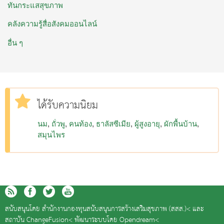
ทันกระแสสุขภาพ
คลังความรู้สื่อสังคมออนไลน์
อื่น ๆ
ได้รับความนิยม
นม
ถั่วพู
คนท้อง
ธาลัสซีเมีย
ผู้สูงอายุ
ผักพื้นบ้าน
สมุนไพร
สนับสนุนโดย
สำนักงานกองทุนสนับสนุนการสร้างเสริมสุขภาพ (สสส.)<
และ
สถาบัน ChangeFusion<
พัฒนาระบบโดย
Opendream<