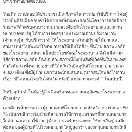
บ่าเข้าหาอย่างต่อเนื่อง.
ในอดีต เราปล่อยให้ประชาชนมีเสรีภาพในการเลือกใช้บริการ โดยผู้
ป่วยยินดีรับผิดชอบค่าใช้จ่ายเองทั้งหมด (ยกเว้นโครงการสวัสดิการ
รักษาฟรีสำหรับคนบางกลุ่ม) ขณะเดียวกันโรงพยาบาลและสถาน
พยาบาลของรัฐ ได้รับการจัดสรรงบประมาณตามปริมาณงาน
(จำนวนผู้มารับบริการ) ทำให้โรงพยาบาลใหญ่มีรายได้มากและ
สามารถนำไปพัฒนาโรงพยาบาลให้เติบโตยิ่งๆ ขึ้นไป. สภาพแออัด
ของโรงพยาบาลนับว่าเป็นประโยชน์ต่อโรงพยาบาล จึงไม่มีความ
รู้สึกว่าสภาพแออัดเป็นปัญหา. สภาพนี้ยังเป็นสิ่งที่เกิดขึ้นในประเทศ
กำลังพัฒนาทั้งหลาย อย่างที่ใต้หวันในปัจจุบันมีโรงพยาบาลขนาด
4,000 เตียง ซึ่งมีผู้ป่วยนอกวันละนับแสนคน (หากสนใจพลิกไปอ่าน
เรื่อง "ชีวิตหมอไทยในไต้หวัน หนึ่งปี แห่งความทรงจำ" ในฉบับนี้).
ในปัจจุบัน ทำไมต้องรู้สึกเดือดร้อนต่อสภาพแออัดของโรงพยาบาล
ด้วยเล่า?
เคยมีการศึกษาพบว่า ผู้ป่วยนอกที่โรงพยาบาลจังหวัด กว่าร้อยละ 50-
75 เป็นกรณีการเจ็บป่วยที่สามารถให้การดูแลรักษาที่สถานพยาบาล
ใกล้บ้าน และค่าใช้จ่าย (ทั้งค่าตรวจรักษาและค่าใช้จ่ายอื่นๆ) เฉลี่ย
ต่อคนของผู้ป่วยที่ไปโรงพยาบาลใหญ่สูงกว่าของสถานพยาบาลใกล้