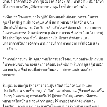
บ้าน. นอกจากนี้ยังพบว่า ผู้ป่วยโรคเรื้อรัง (เช่น เบาหวาน) ที่มารักษา
ที่โรงพยาบาลใหญ่มีอัตราการควบคุมโรคได้ค่อนข้างต่ำ.
สะท้อนว่า โรงพยาบาลใหญ่ที่มีต้นทุนสูงนั้นต้องแบกภาระในการ
ดูแลโรคพื้นฐานที่น่าจะดูแลได้ที่ สถานพยาบาลใกล้บ้าน ขณะ
เดียวกันก็ไม่สามารถจัดบริการสำหรับโรคที่ต้องอาศัยกระบวนการ
สื่อสารและการปรับพฤติกรรม (เช่น เบาหวาน ข้อเข่าเสื่อม ไมเกรน)
ให้อย่างมีคุณภาพ ทั้งนี้ เนื่องเพราะไม่มีเวลา กำลังคน และ
บรรยากาศในการจัดกระบวนการบริการมากกว่าการวินิจฉัย และ
การสั่งยา.
ถ้าหากมีการประเมินคุณภาพบริการของโรงพยาบาลอย่างเป็นระบบ
ก็น่าจะพบข้อบกพร่องและการด้อยประสิทธิภาพในการดูแลผู้ป่วยอีก
หลายแง่มุม ซึ่งส่วนหนึ่งน่าจะเป็นผลจากสภาพแออัดของโรง
พยาบาล.
ในมุมมองของผู้บริหารสาธารณสุข เมื่อคำนึงถึงคุณภาพและ
ประสิทธิภาพ รวมทั้งการถูกจำกัดด้านงบประมาณ (ซึ่งจะเข้มงวดขึ้น
เรื่อยๆ ในอนาคต) การส่งเสริมให้ผู้ป่วยกลับไปดูแลรักษาที่สถาน
พยาบาลใกล้บ้าน น่าจะดีกว่าปล่อยให้มาแออัดที่ตัวจังหวัดและ
โรงเรียนแพทย์ และน่าจะช่วยให้โรงพยาบาลใหญ่สามารถพัฒนา