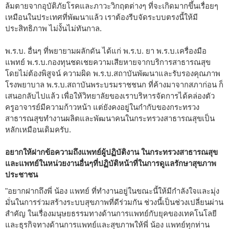
ล้มตายจากอุบัติภัยโรคและภาวะวิกฤตต่างๆ ที่จะเกิดมากขึ้นเรื่อยๆ
เหมือนในประเทศที่พัฒนาแล้ว เราต้องรีบจัดระบบตรงนี้ให้มี
ประสิทธิภาพ ไม่งั้นไม่ทันกาล.
พ.ร.บ. อื่นๆ ที่พยายามผลักดัน ได้แก่ พ.ร.บ. ยา พ.ร.บ.เครื่องมือ
แพทย์ พ.ร.บ.กองทุนชดเชยความเสียหายจากบริการสาธารณสุข
โดยไม่ต้องพิสูจน์ ความผิด พ.ร.บ.สถาบันพัฒนาและรับรองคุณภาพ
โรงพยาบาล พ.ร.บ.สถาบันพระบรมราชชนก ที่ค้างมาจากสภาก่อน ก็
เสนอกลับไปแล้ว เพื่อให้วิทยาลัยของเราบริหารจัดการได้คล่องตัว
ครูอาจารย์มีความก้าวหน้า แต่ยังคงอยู่ในกำกับของกระทรวง
สาธารณสุขทำงานผลิตและพัฒนาคนในกระทรวงสาธารณสุขเป็น
หลักเหมือนเดิมครับ.
อยากให้ฝากข้อความถึงแพทย์ผู้ปฏิบัติงาน ในกระทรวงสาธารณสุข
และแพทย์ในหน่วยงานอื่นๆที่ปฏิบัติหน้าที่ในการดูแลรักษาสุขภาพ
ประชาชน
"อยากฝากถึงพี่ น้อง แพทย์ ที่ทำงานอยู่ในขณะนี้ให้มีกำลังใจและมุ่ง
มั่นในการร่วมสร้างระบบสุขภาพที่ดีร่วมกัน ช่วงนี้เป็นช่วงเปลี่ยนผ่าน
สำคัญ ในเรื่องมนุษยธรรมทางด้านการแพทย์กับยุคของเทคโนโลยี
และธุรกิจทางด้านการแพทย์และสุขภาพให้พี่ น้อง แพทย์ทุกท่าน