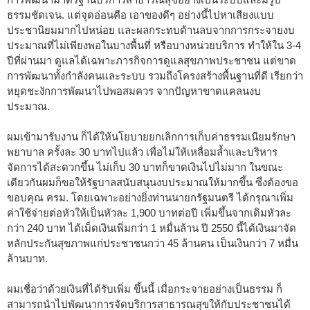
ธรรมชัดเจน. แต่จุดอ่อนคือ เอาของดีๆ อย่างนี้ไปหาเสียงแบบ
ประชานิยมมากไปหน่อย และผลกระทบด้านลบจากการกระจายงบ
ประมาณที่ไม่เพียงพอในบางพื้นที่ หรือบางหน่วยบริการ ทำให้ใน 3-4
ปีที่ผ่านมา ดูแลได้เฉพาะภารกิจการดูแลสุขภาพประชาชน แต่ขาด
การพัฒนาทั้งกำลังคนและระบบ รวมถึงโครงสร้างพื้นฐานที่ดี เรียกว่า
หยุดชะงักการพัฒนาไปพอสมควร จากปัญหาขาดแคลนงบ
ประมาณ.
ผมเข้ามารับงาน ก็ได้ให้นโยบายยกเลิกการเก็บค่าธรรมเนียมรักษา
พยาบาล ครั้งละ 30 บาทไปแล้ว เพื่อไม่ให้เหลื่อมล้ำและบริหาร
จัดการได้สะดวกขึ้น ไม่เก็บ 30 บาทก็ขาดเงินไปไม่มาก ในขณะ
เดียวกันผมก็ขอให้รัฐบาลสนับสนุนงบประมาณให้มากขึ้น ซึ่งต้องขอ
ขอบคุณ ครม. โดยเฉพาะอย่างยิ่งท่านนายกรัฐมนตรี ได้กรุณาเพิ่ม
ค่าใช้จ่ายต่อหัวให้เป็นหัวละ 1,900 บาทต่อปี เพิ่มขึ้นจากเดิมหัวละ
กว่า 240 บาท ได้เม็ดเงินเพิ่มกว่า 1 หมื่นล้าน ปี 2550 นี้ได้เงินมาจัด
หลักประกันสุขภาพแก่ประชาชนกว่า 45 ล้านคน เป็นเงินกว่า 7 หมื่น
ล้านบาท.
ผมเชื่อว่าด้วยเงินที่ได้รับเพิ่ม ขึ้นนี้ เมื่อกระจายอย่างเป็นธรรม ก็
สามารถนำไปพัฒนาการจัดบริการสาธารณสุขให้กับประชาชนได้