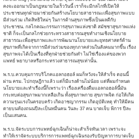
คงจะออกมาเป็นกฎหมายในเร็ววันนี้ เราก็จะมีกลไกที่เปิดให้
ประชาชนทุกฝ่ายมาช่วยกันสร้างนโยบายสาธารณะเพื่อสุขภาพแบบ
มีส่วนร่วม เกิดสิทธิใหม่ๆ ในการด้านสุขภาพซึ่งเป็นผลดีกับ
ประชาชน. กลไกคณะกรรมการสุขภาพแห่งชาติ สมัชชาสุขภาพแห่ง
ชาติ ก็จะเป็นกลไกช่วยกระทรวงสาธารณสุขทำงานเชิงนโยบาย
สาธารณะเพื่อสุขภาพและการพัฒนานโยบายและยุทธศาสตร์ด้าน
สุขภาพที่เกิดจากการมีส่วนร่วมของทุกภาคส่วนในสังคมมากขึ้น เรื่อง
สุขภาพจะได้เป็นเรื่องที่ทุกฝ่ายช่วยกันทำ ไม่ใช่เรื่องแค่ของพวก
แพทย์ พยาบาลหรือกระทรวงสาธารณสุขเท่านั้น.
พ.ร.บ.ควบคุมการบริโภคแอลกอฮอล์ ผมก็หวังจะให้สำเร็จ ตอนนี้
ผ่าน ครม. ไปกฤษฎีกาแล้ว แต่ก็มีแรงต้านไม่น้อย แต่ที่ผมกำหนด
นโยบายและทำเรื่องนี้ก็เพราะว่า เรื่องเครื่องดื่มแอลกอฮอล์นี้มัน
กระทบต่อสุขภาพมากเหลือเกิน ทั้งสุขภาพกาย สุขภาพจิต ก่อให้เกิด
ความรุนแรงในครอบครัว เกิดอาชญากรรม เกิดอุบัติเหตุ ทำให้มีคน
ตายบนท้องถนนปีละเป็นหมื่นคน วันละ 37 คน บาดเจ็บ พิการ ปีละ
เป็นแสนคน.
พ.ร.บ.จัดระบบการแพทย์ฉุกเฉินก็น่าจะสำเร็จทันเวลา เพราะจะ
ทำให้เราจัดระบบบริการการแพทย์ฉุกเฉินรองรับปัญหาการบาดเจ็บ