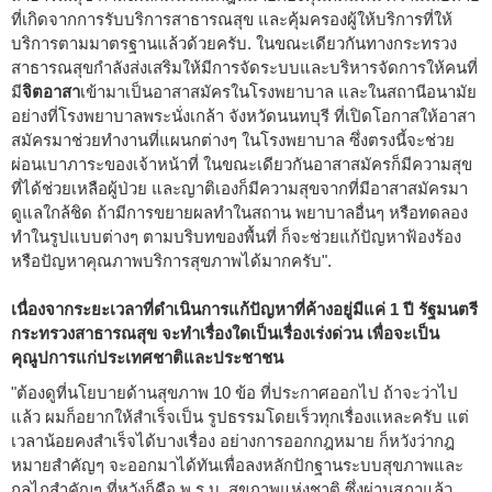
ที่เกิดจากการรับบริการสาธารณสุข และคุ้มครองผู้ให้บริการที่ให้
บริการตามมาตรฐานแล้วด้วยครับ. ในขณะเดียวกันทางกระทรวง
สาธารณสุขกำลังส่งเสริมให้มีการจัดระบบและบริหารจัดการให้คนที่
มี
จิตอาสา
เข้ามาเป็นอาสาสมัครในโรงพยาบาล และในสถานีอนามัย
อย่างที่โรงพยาบาลพระนั่งเกล้า จังหวัดนนทบุรี ที่เปิดโอกาสให้อาสา
สมัครมาช่วยทำงานที่แผนกต่างๆ ในโรงพยาบาล ซึ่งตรงนี้จะช่วย
ผ่อนเบาภาระของเจ้าหน้าที่ ในขณะเดียวกันอาสาสมัครก็มีความสุข
ที่ได้ช่วยเหลือผู้ป่วย และญาติเองก็มีความสุขจากที่มีอาสาสมัครมา
ดูแลใกล้ชิด ถ้ามีการขยายผลทำในสถาน พยาบาลอื่นๆ หรือทดลอง
ทำในรูปแบบต่างๆ ตามบริบทของพื้นที่ ก็จะช่วยแก้ปัญหาฟ้องร้อง
หรือปัญหาคุณภาพบริการสุขภาพได้มากครับ".
เนื่องจากระยะเวลาที่ดำเนินการแก้ปัญหาที่ค้างอยู่มีแค่ 1 ปี รัฐมนตรี
กระทรวงสาธารณสุข จะทำเรื่องใดเป็นเรื่องเร่งด่วน เพื่อจะเป็น
คุณูปการแก่ประเทศชาติและประชาชน
"ต้องดูที่นโยบายด้านสุขภาพ 10 ข้อ ที่ประกาศออกไป ถ้าจะว่าไป
แล้ว ผมก็อยากให้สำเร็จเป็น รูปธรรมโดยเร็วทุกเรื่องแหละครับ แต่
เวลาน้อยคงสำเร็จได้บางเรื่อง อย่างการออกกฎหมาย ก็หวังว่ากฎ
หมายสำคัญๆ จะออกมาได้ทันเพื่อลงหลักปักฐานระบบสุขภาพและ
กลไกสำคัญๆ ที่หวังก็คือ พ.ร.บ. สุขภาพแห่งชาติ ซึ่งผ่านสภาแล้ว