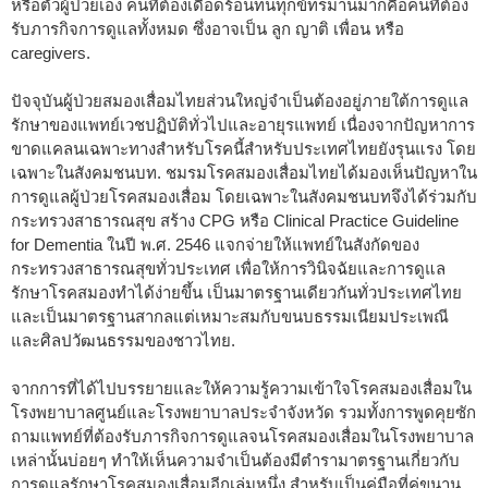
หรือตัวผู้ป่วยเอง คนที่ต้องเดือดร้อนทนทุกข์ทรมานมากคือคนที่ต้อง
รับภารกิจการดูแลทั้งหมด ซึ่งอาจเป็น ลูก ญาติ เพื่อน หรือ
caregivers.
ปัจจุบันผู้ป่วยสมองเสื่อมไทยส่วนใหญ่จำเป็นต้องอยู่ภายใต้การดูแล
รักษาของแพทย์เวชปฏิบัติทั่วไปและอายุรแพทย์ เนื่องจากปัญหาการ
ขาดแคลนเฉพาะทางสำหรับโรคนี้สำหรับประเทศไทยยังรุนแรง โดย
เฉพาะในสังคมชนบท. ชมรมโรคสมองเสื่อมไทยได้มองเห็นปัญหาใน
การดูแลผู้ป่วยโรคสมองเสื่อม โดยเฉพาะในสังคมชนบทจึงได้ร่วมกับ
กระทรวงสาธารณสุข สร้าง CPG หรือ Clinical Practice Guideline
for Dementia ในปี พ.ศ. 2546 แจกจ่ายให้แพทย์ในสังกัดของ
กระทรวงสาธารณสุขทั่วประเทศ เพื่อให้การวินิจฉัยและการดูแล
รักษาโรคสมองทำได้ง่ายขึ้น เป็นมาตรฐานเดียวกันทั่วประเทศไทย
และเป็นมาตรฐานสากลแต่เหมาะสมกับขนบธรรมเนียมประเพณี
และศิลปวัฒนธรรมของชาวไทย.
จากการที่ได้ไปบรรยายและให้ความรู้ความเข้าใจโรคสมองเสื่อมใน
โรงพยาบาลศูนย์และโรงพยาบาลประจำจังหวัด รวมทั้งการพูดคุยซัก
ถามแพทย์ที่ต้องรับภารกิจการดูแลจนโรคสมองเสื่อมในโรงพยาบาล
เหล่านั้นบ่อยๆ ทำให้เห็นความจำเป็นต้องมีตำรามาตรฐานเกี่ยวกับ
การดูแลรักษาโรคสมองเสื่อมอีกเล่มหนึ่ง สำหรับเป็นคู่มือที่คู่ขนาน