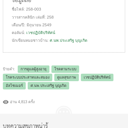
ข้อมูลสื่อ
ชื่อไฟล์:
258-003
วารสารคลินิก
เล่มที่:
258
เดือน/ปี:
มิถุนายน 2549
คอลัมน์:
เวชปฏิบัติปริทัศน์
นักเขียนหมอชาวบ้าน:
ศ.นพ.ประเสริฐ บุญเกิด
ป้ายคำ:
การดูแลผู้สูงอายุ
โรคตามระบบ
โรคระบบประสาทและสมอง
ดูแลสุขภาพ
เวชปฏิบัติปริทัศน์
อัลไซเมอร์
ศ.นพ.ประเสริฐ บุญเกิด
อ่าน 4,813 ครั้ง
บทความสุขภาพน่ารู้