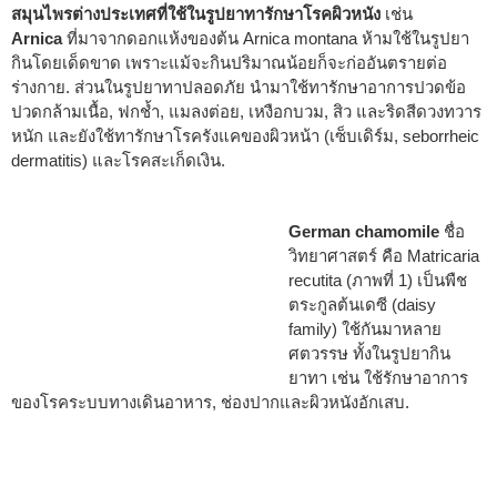
สมุนไพรต่างประเทศที่ใช้ในรูปยาทารักษาโรคผิวหนัง
เช่น
Arnica
ที่มาจากดอกแห้งของต้น Arnica montana ห้ามใช้ในรูปยา
กินโดยเด็ดขาด เพราะแม้จะกินปริมาณน้อยก็จะก่ออันตรายต่อ
ร่างกาย. ส่วนในรูปยาทาปลอดภัย นำมาใช้ทารักษาอาการปวดข้อ
ปวดกล้ามเนื้อ, ฟกช้ำ, แมลงต่อย, เหงือกบวม, สิว และริดสีดวงทวาร
หนัก และยังใช้ทารักษาโรครังแคของผิวหน้า (เซ็บเดิร์ม, seborrheic
dermatitis) และโรคสะเก็ดเงิน.
German chamomile
ชื่อ
วิทยาศาสตร์ คือ Matricaria
recutita (ภาพที่ 1) เป็นพืช
ตระกูลต้นเดซี (daisy
family) ใช้กันมาหลาย
ศตวรรษ ทั้งในรูปยากิน
ยาทา เช่น ใช้รักษาอาการ
ของโรคระบบทางเดินอาหาร, ช่องปากและผิวหนังอักเสบ.