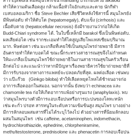
สาร Ephedra ที่มีสมุนไพรเช่น mahuang ประกอบด้วย alkaloid
ทำให้ความดันเลือดสูง กล้ามเนื้อหัวใจอักเสบและตาย นักกีฬา
เบสบอลอเมริกา ชื่อ Steve Bechler เสียชีวิตหลังใช้สารนี้ สมุนไพรยัง
มีพิษต่อตับ ทำให้ตับโต (hepatomegaly), ตับแข็ง (cirrhosis) และ
เนื้อตับตาย (hepatocellular necrosis) ยังมีรายงานว่าก่อให้เกิด
Budd-Chiari syndrome ได้. ในใบขี้เหล็กมี barakol ซึ่งเป็นพิษต่อตับ.
ผลเสียต่อไต เช่น รากชะเอมทำให้ไตสูญเสียโพแทสเซียมปริมาณ
มาก. พิษต่อตา เช่น มะเกลือที่เคยใช้เป็นสมุนไพรถ่ายพยาธิ มีสาร
อันตรายทำให้ตาบอดได้ ขณะนี้กระทรวงสาธารณสุขจึงไม่กำหนด
ให้มะเกลือเป็นสมุนไพรใช้ถ่ายพยาธิในงานสาธารณสุขในครัวเรือน
อีกต่อไป และแนะนำว่าหากมีปัญหาเรื่องพยาธิควรใช้ยาถ่ายพยาธิที่
มีการรับรองจากทางการแพทย์จะปลอดภัยที่สุด. ผลต่อเลือด เช่นพบ
ว่า แป๊ะก๊วย (Ginkgo biloba) ทำให้เลือดหยุดไหลได้ช้าจนอาจก่อ
อาการเลือดออกในสมอง. นอกจากนั้น ยังพบว่า echinacea และ
chamomile tea ก่อให้เกิดอาการแพ้อย่างรุนแรง (anaphylaxis). พบ
ว่าสมุนไพรบางตัวมีการแอบเจือปนหรือการปะปนของโลหะหนัก
เช่น ตะกั่ว ปรอท สารหนูในระดับความเข้มข้นสูง สมุนไพร บางอย่าง
มีการลักลอบผสมสารที่ไม่ได้ระบุไว้ลงไป ตัวอย่างสารที่นิยมลักลอบ
ผสมในสมุนไพร เช่น caffeine, acetaminophen, indomethacin,
hydrochlorothiazide, ephedrine, chlorpheniramine,
methyltestosterone, prednisolone และ phenacetin การลอบเจือปน