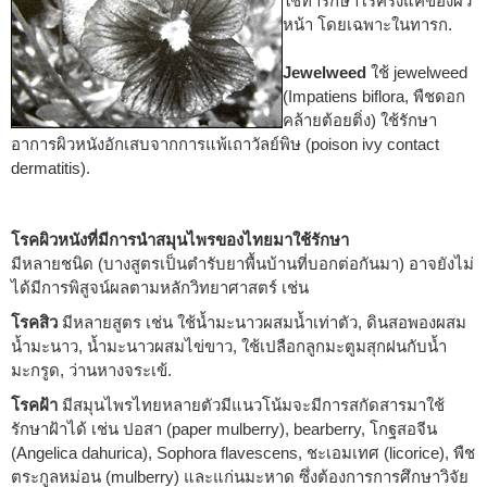
ใช้ทารักษาโรครังแคของผิว
หน้า โดยเฉพาะในทารก.
Jewelweed
ใช้ jewelweed
(Impatiens biflora, พืชดอก
คล้ายต้อยติ่ง) ใช้รักษา
อาการผิวหนังอักเสบจากการแพ้เถาวัลย์พิษ (poison ivy contact
dermatitis).
โรคผิวหนังที่มีการนำสมุนไพรของไทยมาใช้รักษา
มีหลายชนิด (บางสูตรเป็นตำรับยาพื้นบ้านที่บอกต่อกันมา) อาจยังไม่
ได้มีการพิสูจน์ผลตามหลักวิทยาศาสตร์ เช่น
โรคสิว
มีหลายสูตร เช่น ใช้น้ำมะนาวผสมน้ำเท่าตัว, ดินสอพองผสม
น้ำมะนาว, น้ำมะนาวผสมไข่ขาว, ใช้เปลือกลูกมะตูมสุกฝนกับน้ำ
มะกรูด, ว่านหางจระเข้.
โรคฝ้า
มีสมุนไพรไทยหลายตัวมีแนวโน้มจะมีการสกัดสารมาใช้
รักษาฝ้าได้ เช่น ปอสา (paper mulberry), bearberry, โกฐสอจีน
(Angelica dahurica), Sophora flavescens, ชะเอมเทศ (licorice), พืช
ตระกูลหม่อน (mulberry) และแก่นมะหาด ซึ่งต้องการการศึกษาวิจัย