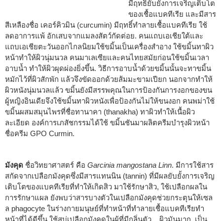
มีฤทธิ์ยับยั้งการเจริญเติบโต
ของเชื้อแบคทีเรีย และมีสาร
สีเหลืองชื่อ เคอร์คิวมิน (curcumin) มีฤทธิ์ทำลายเชื้อแบคทีเรีย ใช้
ลดอาการแพ้ อักเสบจากแมลงสัตว์กัดต่อย. คนแถบเอเชียใต้และ
แถบเอเชียตะวันออกไกลนิยมใช้ขมิ้นเป็นเครื่องสำอาง ใช้ขมิ้นทาผิว
หน้าทำให้ผิวนุ่มนวล คนมาเลเซียและคนไทยสมัยก่อนใช้ขมิ้นเวลา
อาบน้ำ ทำให้ผิวผุดผ่องยิ่งขึ้น. วิธีการอาบน้ำด้วยขมิ้นนั้นจะทาขมิ้น
หมักไว้ที่ผิวสักพัก แล้วจึงขัดออกด้วยส้มมะขามเปียก นอกจากทำให้
ผิวหนังนุ่มนวลแล้ว ขมิ้นยังมีสรรพคุณในการป้องกันการงอกของขน
ผู้หญิงอินเดียจึงใช้ขมิ้นทาผิวหนังเพื่อป้องกันไม่ให้ขนงอก คนพม่าใช้
ขมิ้นผสมสมุนไพรที่ชื่อทานาคา (thanakha) ทาผิวทำให้เนื้อผิว
ละเอียด องค์การเภสัชกรรมได้ใช้ ขมิ้นชันมาผลิตครีมบำรุงผิวหน้า
ชื่อครีม GPO Curmin.
มังคุด
ชื่อวิทยาศาสตร์ คือ
Garcinia mangostana Linn
. มีการใช้สาร
สกัดจากเปลือกมังคุดซึ่งมีสารแทนนิน (tannin) ที่มีผลยับยั้งการเจริญ
เติบโตของแบคทีเรียที่ทำให้เกิดสิว มาใช้รักษาสิว, ใช้เปลือกผลใน
การรักษาแผล ยังพบว่าสารบางตัวในเปลือกมังคุดช่วยกระตุนให้เซล
ล phagocyte ในร่างกายมนุษย์ที่ทำหน้าที่ทำลายเชื้อแบคทีเรียทำ
หน้าที่ได้ดีขึ้น ใช้สบู่เปลือกมังคุดในผู้ที่มีกลิ่นตัว, ผิวมันมาก, เป็น