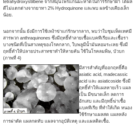
tetrahydroxystilbene จากสมุนไพรแก่นมะหาดในการรักษาฝ้า ได้ผล
ดีไม่แตกต่างจากยาทา 2% Hydroquinone และพบ ผลข้างเคียงเล็ก
น้อย.
นอกจากนั้น ยังมีการใช้เหง้าข่าแก่รักษากลาก, พบว่าใบชุมเห็ดเทศมี
สารพวก anthraquinones ซึ่งมีฤทธิ์ทำลายเชื้อแบคทีเรียและเชื้อรา
บางชนิดที่เป็นสาเหตุของโรคกลาก, ใบพลูมีน้ำมันหอมระเหย ซึ่งมี
ฤทธิ์ทำให้ปลายประสาทชาทำให้หายคัน ใช้ในโรคลมพิษ, บัวบก
(ภาพที่ 4)
มีสารสำคัญที่ออกฤทธิ์คือ
asiatic acid, madecassic
acid และ asiaticoside ซึ่งมี
ฤทธิ์ทำให้แผลหายเร็ว แผล
เป็น มีขนาดเล็ก ลดการ
อักเสบ และมีฤทธิ์ฆ่าเชื้อ
แบคทีเรีย ที่ทำให้เกิด หนอง
ใช้รักษาแผลสด แผลหลัง
การผ่าตัด แผลกดทับ แผลจากอุบัติเหตุ และแผลติดเชื้อ.