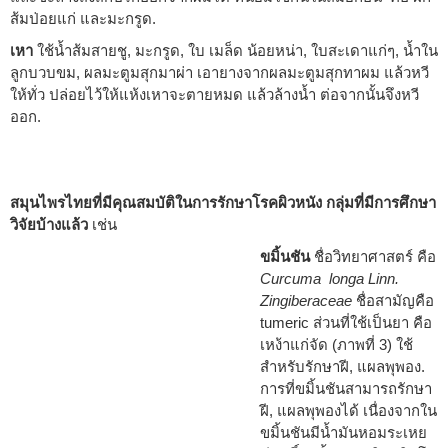
ส้มป่อยแก่ และมะกรูด.
เหา
ใช้น้ำส้มสายชู, มะกรูด, ใบ เมล็ด น้อยหน่า, ใบสะเดาแก่ๆ, น้ำใน
ลูกบวบขม, ผลมะตูมสุกมาผ่า เอายางจากผลมะตูมสุกทาผม แล้วหวี
ให้ทั่ว ปล่อยไว้ให้แห้งเหาจะตายหมด แล้วล้างน้ำ ต่อจากนั้นจึงหวี
ออก.
สมุนไพรไทยที่มีคุณสมบัติในการรักษาโรคผิวหนัง กลุ่มที่มีการศึกษา
วิจัยบ้างแล้ว
เช่น
ขมิ้นชัน
ชื่อวิทยาศาสตร์ คือ
Curcuma longa Linn.
Zingiberaceae
ชื่อสามัญคือ
tumeric ส่วนที่ใช้เป็นยา คือ
เหง้าแก่จัด (ภาพที่ 3) ใช้
สำหรับรักษาฝี, แผลพุพอง.
การที่ขมิ้นชันสามารถรักษา
ฝี, แผลพุพองได้ เนื่องจากใน
ขมิ้นชันมีน้ำมันหอมระเหย