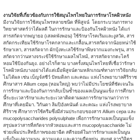
งานวิจัยที่เกี่ยวข้องกับการใช้สมุนไพรไทยในการรักษาโรคผิวหนัง
มีงานวิจัยการใช้สมุนไพรหลายชนิด ที่พิสูจน์ โดยกระบวนการทาง
วิทยาศาสตร์ว่าได้ผลดี ในการรักษาและป้องกันโรคผิวหนัง ได้แก่
สารสกัดจากพญายอ (เสลดพังพอน) ใช้รักษาโรคเริมและงูสวัด, สาร
สกัดกระเทียมใช้รักษาโรคกลากและเกลื้อน,สารสกัดจากน้อยหน่าใช้
รักษาเหา, สารสกัดจาก ผักบุ้งทะเลใช้รักษาพิษจากแมงกะพรุน, สาร
สกัดจากว่านหางจระเข้ใช้รักษาแผลไฟไหม้, สารสกัดจากตะไคร้
หอมใช้ป้องกันยุง. อย่างไรก็ตาม บางครั้งสมุนไพรไทยที่เชื่อว่ารักษา
โรคผิวหนังบางอย่างได้แต่เมื่อพิสูจน์ตามหลักเกณฑ์ทางการวิจัยกลับ
ไม่ได้ผล เช่น เบ็ญจ์สชีว์ ปัทมดิลก และคณะ แห่งโรงพยาบาลศิริราช
ศึกษาสาร Allium cepa (หอมใหญ่) พบว่าไม่มีประโยชน์ที่ชัดเจนใน
การรักษาและป้องกันการกลับเป็นซ้ำของแผลเป็นนูนแข็ง การศึกษา
นี้ระยะเวลารักษาและระยะเวลาติดตามผลการรักษานานกว่าการ
ศึกษาที่เคยมีมา. วิกันดา ลิมปิอังคนันต์ และคณะ แห่งโรงพยาบาล
ศิริราช ศึกษาการใช้ครีมซึ่งมีส่วนประกอบของสาร Allium cepa และ
mucopolysaccharides polysulphate เพื่อการรักษาแผลเป็นนูนแข็ง
สรุปผลว่าสารที่สกัดจากหัวหอมและสาร mucopolysaccharide ไม่
ช่วยเพิ่มประสิทธิภาพของยาฉีด สตีรอยด์ในการรักษาแผลเป็นนูน
แข็งในแง่ความนูน, ความแดง และความยืดหยุ่น. สมยศ จารุวิจิตร