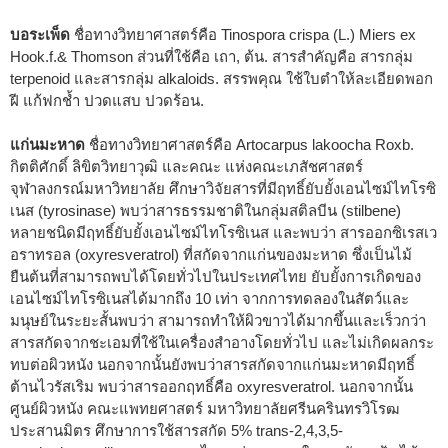
บอระเพ็ด
ชื่อทางวิทยาศาสตร์คือ Tinospora crispa (L.) Miers ex
Hook.f.& Thomson ส่วนที่ใช้คือ เถา, ต้น. สารสำคัญคือ สารกลุ่ม
terpenoid และสารกลุ่ม alkaloids. สรรพคุณ ใช้ใบตำให้ละเอียดพอก
ฝี แก้ฟกช้ำ ปวดแสบ ปวดร้อน.
แก่นมะหาด
ชื่อทางวิทยาศาสตร์คือ Artocarpus lakoocha Roxb.
กิตติศักดิ์ ลิขิตวิทยาวุฒิ และคณะ แห่งคณะเภสัชศาสตร์
จุฬาลงกรณ์มหาวิทยาลัย ศึกษาวิจัยสารที่มีฤทธิ์ยับยั้งเอนไซม์ไทโรซิ
เนส (tyrosinase) พบว่าสารธรรมชาติในกลุ่มสติลบีน (stilbene)
หลายชนิดมีฤทธิ์ยับยั้งเอนไซม์ไทโรซิเนส และพบว่า สารออกซิเรสเว
อราทรอล (oxyresveratrol) ที่สกัดจากแก่นของมะหาด ซึ่งเป็นไม้
ยืนต้นที่สามารถพบได้โดยทั่วไปในประเทศไทย ยับยั้งการเกิดของ
เอนไซม์ไทโรซิเนสได้มากถึง 10 เท่า จากการทดลองในสัตว์และ
มนุษย์ในระยะสั้นพบว่า สามารถทำให้ผิวขาวได้มากขึ้นและเร็วกว่า
สารสกัดจากชะเอมที่ใช้ในเครื่องสำอางโดยทั่วไป และไม่เกิดผลกระ
ทบต่อผิวหนัง นอกจากนั้นยังพบว่าสารสกัดจากแก่นมะหาดมีฤทธิ์
ต้านไวรัสเริม พบว่าสารออกฤทธิ์คือ oxyresveratrol. นอกจากนั้น
ศูนย์ผิวหนัง คณะแพทยศาสตร์ มหาวิทยาลัยศรีนครินทรวิโรฒ
ประสานมิตร ศึกษาการใช้สารสกัด 5% trans-2,4,3,5-