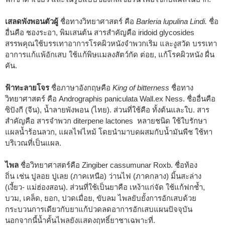
เสลดพังพอนตัวผู้
ชื่อทางวิทยาศาสตร์ คือ
Barleria lupulina Lindi.
ชื่อ
อื่นคือ ชองระอา, พิมเสนต้น สารสำคัญคือ iridoid glycosides
สรรพคุณใช้บรรเทาอาการโรคผิวหนังจำพวกเริม และงูสวัด บรรเทา
อาการแก้แพ้อักเสบ ใช้แก้พิษแมลงสัตว์กัด ต่อย, แก้โรคผิวหนัง ผื่น
คัน.
ฟ้าทะลายโจร
ชื่อภาษาอังกฤษคือ
King of bitterness
ชื่อทาง
วิทยาศาสตร์ คือ Andrographis paniculata Wall.ex Ness. ชื่ออื่นคือ
ซิปังกี (จีน), น้ำลายพังพอน (ไทย). ส่วนที่ใช้คือ ทั้งต้นและใบ. สาร
สำคัญคือ สารจำพวก diterpene lactones หลายชนิด ใช้ใบรักษา
แผลน้ำร้อนลวก, แผลไฟไหม้ โดยนำมาบดผสมกับน้ำมันพืช ใช้ทา
บริเวณที่เป็นแผล.
ไพล
ชื่อวิทยาศาสตร์คือ Zingiber cassumunar Roxb. ชื่อท้อง
ถิ่น เช่น ปูลอย ปูเลย (ภาคเหนือ) ว่านไฟ (ภาคกลาง) มิ้นสะล่าง
(เงี้ยว- แม่ฮ่องสอน). ส่วนที่ใช้เป็นยาคือ เหง้าแก่จัด ใช้แก้ฟกช้ำ,
บวม, เคล็ด, ยอก, ปวดเมื่อย, ขับลม ไพลยับยั้งการอักเสบด้วย
กระบวนการเดียวกับยาแก้ปวดลดอาการอักเสบแผนปัจจุบัน
นอกจากนี้น้ำคั้นไพลยังแสดงฤทธิ์ยาชาเฉพาะที่.