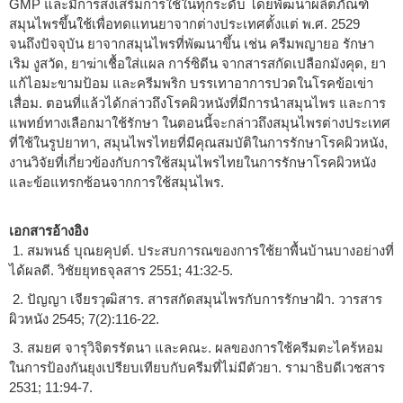
GMP และมีการส่งเสริมการใช้ในทุกระดับ โดยพัฒนาผลิตภัณฑ์
สมุนไพรขึ้นใช้เพื่อทดแทนยาจากต่างประเทศตั้งแต่ พ.ศ. 2529
จนถึงปัจจุบัน ยาจากสมุนไพรที่พัฒนาขึ้น เช่น ครีมพญายอ รักษา
เริม งูสวัด, ยาฆ่าเชื้อใส่แผล การ์ซิดีน จากสารสกัดเปลือกมังคุด, ยา
แก้ไอมะขามป้อม และครีมพริก บรรเทาอาการปวดในโรคข้อเข่า
เสื่อม. ตอนที่แล้วได้กล่าวถึงโรคผิวหนังที่มีการนำสมุนไพร และการ
แพทย์ทางเลือกมาใช้รักษา ในตอนนี้จะกล่าวถึงสมุนไพรต่างประเทศ
ที่ใช้ในรูปยาทา, สมุนไพรไทยที่มีคุณสมบัติในการรักษาโรคผิวหนัง,
งานวิจัยที่เกี่ยวข้องกับการใช้สมุนไพรไทยในการรักษาโรคผิวหนัง
และข้อแทรกซ้อนจากการใช้สมุนไพร.
เอกสารอ้างอิง
1. สมพนธ์ บุณยคุปต์. ประสบการณของการใช้ยาพื้นบ้านบางอย่างที่
ได้ผลดี. วิชัยยุทธจุลสาร 2551; 41:32-5.
2. ปัญญา เจียรวุฒิสาร. สารสกัดสมุนไพรกับการรักษาฝ้า. วารสาร
ผิวหนัง 2545; 7(2):116-22.
3. สมยศ จารุวิจิตรรัตนา และคณะ. ผลของการใช้ครีมตะไคร้หอม
ในการป้องกันยุงเปรียบเทียบกับครีมที่ไม่มีตัวยา. รามาธิบดีเวชสาร
2531; 11:94-7.