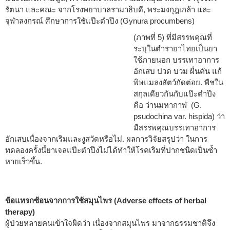
รัตนา และคณะ จากโรงพยาบาลรามาธิบดี, พระมงกุฎเกล้า และ
จุฬาลงกรณ์ ศึกษาการใช้แป๊ะตำปึง (Gynura procumbens)
(ภาพที่ 5) ที่มีสรรพคุณที่
ระบุในตำรายาไทยเป็นยา
ใช้ภายนอก บรรเทาอาการ
อักเสบ ปวด บวม ผื่นคัน แก้
พิษแมลงสัตว์กัดต่อย. พืชใน
สกุลเดียวกันกับแป๊ะตำปึง
คือ ว่านมหากาฬ (G.
psudochina var. hispida) ว่า
มีสรรพคุณบรรเทาอาการ
อักเสบเนื่องจากเริมและงูสวัดหรือไม่. ผลการวิจัยสรุปว่า ในการ
ทดลองครั้งนี้ยาเจลแป๊ะตำปึงไม่ได้ทำให้โรคเริมที่ปากชนิดเป็นซ้ำ
หายเร็วขึ้น.
ข้อแทรกซ้อนจากการใช้สมุนไพร (Adverse effects of herbal
therapy)
ผู้ป่วยหลายคนเข้าใจผิดว่า เนื่องจากสมุนไพร มาจากธรรมชาติจึง