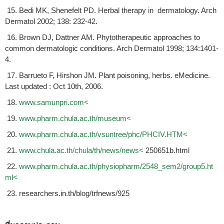
15. Bedi MK, Shenefelt PD. Herbal therapy in dermatology. Arch
Dermatol 2002; 138: 232-42.
16. Brown DJ, Dattner AM. Phytotherapeutic approaches to
common dermatologic conditions. Arch Dermatol 1998; 134:1401-
4.
17. Barrueto F, Hirshon JM. Plant poisoning, herbs. eMedicine.
Last updated : Oct 10th, 2006.
18.
www.samunpri.com<
19.
www.pharm.chula.ac.th/museum<
20.
www.pharm.chula.ac.th/vsuntree/phc/PHCIV.HTM<
21.
www.chula.ac.th/chula/th/news/news<
250651b.html
22.
www.pharm.chula.ac.th/physiopharm/2548_sem2/group5.ht
ml<
23. researchers.in.th/blog/trfnews/925