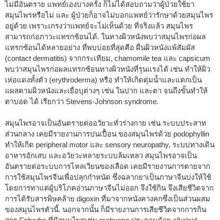
ไม่มีอันตราย แพทย์เองบางครั้ง ก็ไม่ได้สอบถามว่าผู้ป่วยใช้ยา
สมุนไพรหรือไม่ และ ผู้ป่วยก็อาจไม่บอกแพทย์ว่ารักษาด้วยสมุนไพร
อยู่ด้วย เพราะเกรงว่าแพทย์จะไม่เห็นด้วย ที่จริงแล้ว สมุนไพร
สามารถก่อภาวะแทรกซ้อนได้. ในทางผิวหนังพบว่าสมุนไพรก่อผล
แทรกซ้อนได้หลายอย่าง ที่พบบ่อยที่สุดคือ ผื่นผิวหนังแพ้สัมผัส
(contact dermatitis) จากกระเทียม, chamomile tea และ capsicum
พบว่าสมุนไพรก่อผลแทรกซ้อนทางผิวหนังที่รุนแรงได้ เช่น ทำให้ผิว
เห่อแดงทั้งตัว (erythroderma) หรือ ทำให้เกิดตุ่มน้ำและแตกเป็น
แผลตามผิวหนังและเยื่อบุต่างๆ เช่น ในปาก และตา จนถึงขั้นทำให้
ตาบอด ได้ เรียกว่า Stevens-Johnson syndrome.
สมุนไพรอาจเป็นอันตรายต่ออวัยวะทั่วร่างกาย เช่น ระบบประสาท
ส่วนกลาง เคยมีรายงานการปนเปื้อน ของสมุนไพรด้วย podophyllin
ทำให้เกิด peripheral motor และ sensory neuropathy, ระบบทางเดิน
อาหารอักเสบ และอวัยวะหลายระบบล้มเหลว สมุนไพรอาจเป็น
อันตรายต่อระบบการไหลเวียนของเลือด เคยมีรายงานการตายจาก
การใช้สมุนไพรจีนเพื่อปลุกกำหนัด ซึ่งฉลากยาเป็นภาษาจีนบ่งให้ใช้
โดยการทาแต่ผู้บริโภคอ่านภาษาจีนไม่ออก จึงใช้กิน จึงเสียชีวิตจาก
การได้รับสารพิษคล้าย digoxin ที่มาจากหนังคางคกซึ่งเป็นส่วนผสม
ของสมุนไพรตัวนี้. นอกจากนั้น ก็มีรายงานการเสียชีวิตจากการกิน