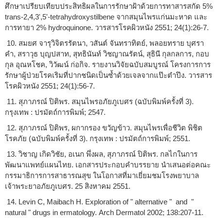
ศึกษาเปรียบเทียบประสิทธิผลในการรักษาฝ้าด้วยการทาสารสกัด 5%
trans-2,4,3',5'-tetrahydroxystilbene จากสมุนไพรแก่นมะหาด และ
การทายา 2% hydroquinone. วารสารโรคผิวหนัง 2551; 24(1):26-7.
10. สมยศ จารุวิจิตรรัตนา, วสันต์ จันทราทิตย์, พลอยทราย บุศรา
คำ, สราวุธ บุญปสาท, สุทธินันท์ วิชญาณรัตน์, สุธินี กุลกลการ, กอบ
กุล อุณหโชค, วิวัฒน์ ก่อกิจ. รายงานวิจัยฉบับสมบูรณ์ โครงการการ
รักษาผู้ป่วยโรคเริมที่ปากชนิดเป็นซ้ำด้วยเจลจากแป๊ะตำปึง. วารสาร
โรคผิวหนัง 2551; 24(1):56-7.
11. สุภาภรณ์ ปิติพร. สมุนไพรอภัยภูเบศร (ฉบับพิมพ์ครั้งที่ 3).
กรุงเทพ : ปรมัตถ์การพิมพ์; 2547.
12. สุภาภรณ์ ปิติพร, ผกากรอง ขวัญข้าว. สมุนไพรเพื่อชีวิต พิชิต
โรคภัย (ฉบับพิมพ์ครั้งที่ 3). กรุงเทพ : ปรมัตถ์การพิมพ์; 2551.
13. วิชาญ เกิดวิชัย, อเนก พึ่งผล, สุภาภรณ์ ปิติพร. กลไกในการ
พัฒนาแพทย์แผนไทย. เอกสารประกอบคำบรรยาย นำเสนอต่อคณะ
กรรมาธิการการสาธารณสุข ในโอกาสที่มาเยี่ยมชมโรงพยาบาล
เจ้าพระยาอภัยภูเบศร. 25 สิงหาคม 2551.
14. Levin C, Maibach H. Exploration of " alternative " and "
natural " drugs in ermatology. Arch Dermatol 2002; 138:207-11.