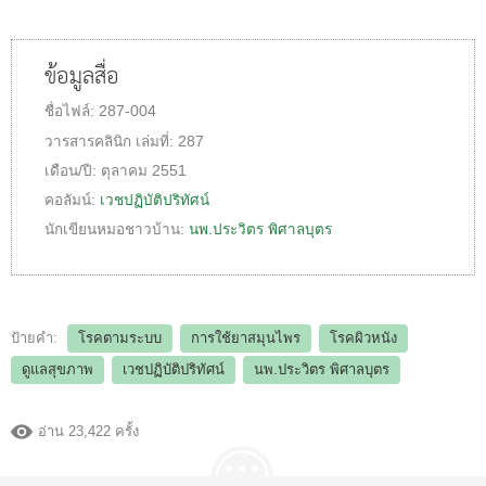
ข้อมูลสื่อ
ชื่อไฟล์:
287-004
วารสารคลินิก
เล่มที่:
287
เดือน/ปี:
ตุลาคม 2551
คอลัมน์:
เวชปฏิบัติปริทัศน์
นักเขียนหมอชาวบ้าน:
นพ.ประวิตร พิศาลบุตร
ป้ายคำ:
โรคตามระบบ
การใช้ยาสมุนไพร
โรคผิวหนัง
ดูแลสุขภาพ
เวชปฏิบัติปริทัศน์
นพ.ประวิตร พิศาลบุตร
อ่าน 23,422 ครั้ง