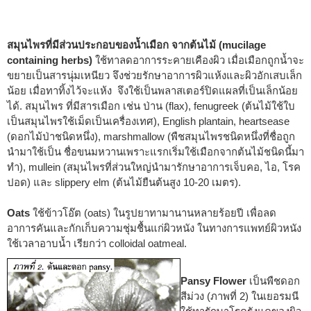
สมุนไพรที่มีส่วนประกอบของน้ำเมือก จากต้นไม้ (mucilage
containing herbs)
ใช้ทาลดอาการระคายเคืองผิว เมื่อเมือกถูกน้ำจะ
ขยายเป็นสารนุ่มเหนียว จึงช่วยรักษาอาการผิวแห้งและผิวอักเสบเล็ก
น้อย เมื่อทาทิ้งไว้จะแห้ง จึงใช้เป็นพลาสเตอร์ปิดแผลที่เป็นเล็กน้อย
ได้. สมุนไพร ที่มีสารเมือก เช่น ป่าน (flax), fenugreek (ต้นไม้ใช้ใบ
เป็นสมุนไพรใช้เม็ดเป็นเครื่องเทศ), English plantain, heartsease
(ดอกไม้ป่าชนิดหนึ่ง), marshmallow (พืชสมุนไพรชนิดหนึ่งที่ชื่อถูก
นำมาใช้เป็น ชื่อขนมหวานเพราะแรกเริ่มใช้เมือกจากต้นไม้ชนิดนี้มา
ทำ), mullein (สมุนไพรที่ส่วนใหญ่นำมารักษาอาการเจ็บคอ, ไอ, โรค
ปอด) และ slippery elm (ต้นไม้ยืนต้นสูง 10-20 เมตร).
Oats
ใช้ข้าวโอ๊ต (oats) ในรูปยาทามานานหลายร้อยปี เพื่อลด
อาการคันและกักเก็บความชุ่มชื้นแก่ผิวหนัง ในทางการแพทย์ผิวหนัง
ใช้เวลาอาบน้ำ เรียกว่า colloidal oatmeal.
Pansy Flower
เป็นพืชดอก
สีม่วง (ภาพที่ 2) ในเยอรมนี