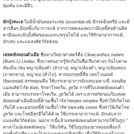
ตุ่มคัน และมีสิว.
ผักบุ้งทะเล
ใบมีน้ำมันหอมระเหย (essential oil) มีกรดอินทรีย์ และมี
สารอื่นๆ มีฤทธิ์แก้อาการแพ้ จากการทดลองพบว่ามีฤทธิ์ต่อต้านฮิส
ตามีนและยับยั้งพิษของแมงกะพรุนไฟได้ และใช้รักษาอาการแพ้,
อักเสบ และแมลงสัตว์กัดต่อย.
เสลดพังพอนตัวเมีย
ชื่อทางวิทยาศาสตร์คือ
Clinacanthus nutans
(Burm.f.) Lindau
. ซึ่งบางคนอาจรู้จักกันในชื่อเรียกต่างๆ กันไปตาม
ท้องถิ่น เช่น พญาปล้องคำ (ลำปาง), พญาปล้องดำ, พญาปล้องทอง
(ภาคกลาง), พญายอ (ทั่วไป). สารออกฤทธิ์คือ เฟลโวนอยด์
(flavonoid) สรรพคุณคือ ใช้บรรเทาอาการอักเสบเฉพาะที่, ถอนพิษ
แมลงสัตว์ กัด ต่อย, รักษาโรคเริม, งูสวัด การที่ใบเสลดพังพอนตัว
เมีย สามารถบรรเทาโรคเริม, งูสวัดได้ เพราะสารสกัดของใบเสลด
พังพอนตัวเมียมีฤทธิ์ต้านเชื้อไวรัส Herpes simplex ซึ่งทำให้เกิดโรค
เริมได้ และออกฤทธิ์ต้านเชื้อไวรัส Varicella zoster ซึ่งทำให้เกิดโรค
งูสวัด และโรคอีสุกอีใสได้ด้วย ใช้บรรเทาอาการแพ้, อักเสบจาก
แมลงสัตว์กัดต่อย. นอกจากนี้แล้วเสลดพังพอนยังสามารถใช้ในรูป "
คาลาไมน์เสลดพังพอน " ใช้แก้คัน, ใช้ในรูปของยาหม่องเพื่อแก้
ฟกช้ำดำเขียว และในรูปแบบของกลีเซอรีน เพื่อใช้กับแผลในปาก.