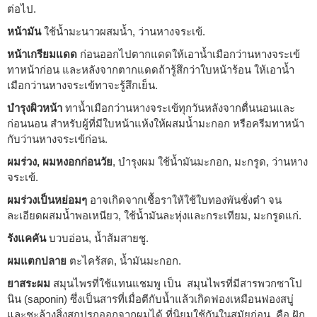
ต่อไป.
หน้ามัน
ใช้น้ำมะนาวผสมน้ำ, ว่านหางจระเข้.
หน้าเกรียมแดด
ก่อนออกไปตากแดดให้เอาน้ำเมือกว่านหางจระเข้
ทาหน้าก่อน และหลังจากตากแดดถ้ารู้สึกว่าใบหน้าร้อน ให้เอาน้ำ
เมือกว่านหางจระเข้ทาจะรู้สึกเย็น.
บำรุงผิวหน้า
ทาน้ำเมือกว่านหางจระเข้ทุกวันหลังจากตื่นนอนและ
ก่อนนอน สำหรับผู้ที่มีใบหน้าแห้งให้ผสมน้ำมะกอก หรือครีมทาหน้า
กับว่านหางจระเข้ก่อน.
ผมร่วง, ผมหงอกก่อนวัย
, บำรุงผม ใช้น้ำมันมะกอก, มะกรูด, ว่านหาง
จระเข้.
ผมร่วงเป็นหย่อมๆ
อาจเกิดจากเชื้อราให้ใช้ใบทองพันชั่งตำ จน
ละเอียดผสมน้ำพอเหนียว, ใช้น้ำมันละหุ่งและกระเทียม, มะกรูดแก่.
รังแคคัน
บวบอ่อน, น้ำส้มสายชู.
ผมแตกปลาย
ตะไคร้สด, น้ำมันมะกอก.
ยาสระผม
สมุนไพรที่ใช้แทนแชมพู เป็น สมุนไพรที่มีสารพวกซาโป
นิน (saponin) ซึ่งเป็นสารที่เมื่อตีกับน้ำแล้วเกิดฟองเหมือนฟองสบู่
และชะล้างสิ่งสกปรกออกจากผมได้ ที่นิยมใช้กันในสมัยก่อน คือ ฝัก