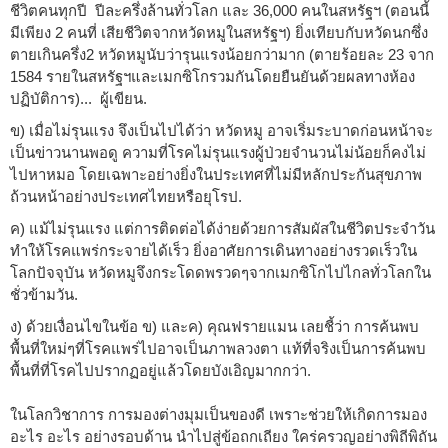
ชีวิตคนทุกปี ปีละครึ่งล้านทั่วโลก และ 36,000 คนในสหรัฐฯ (ตอนนี้
มีเพียง 2 คนที่ เสียชีวิตจากหวัดหมูในสหรัฐฯ) ยิ่งเทียบกับหวัดนกซึ่ง
ตายเกินครึ่ง2 หวัดหมูนับว่ารุนแรงน้อยกว่ามาก (ตายร้อยละ 23 จาก
1584 รายในสหรัฐฯและเมกซิโกรวมกันโดยยืนยันด้วยผลทางห้อง
ปฏิบัติการ)... ผู้เขียน.
ข) เมื่อไม่รุนแรง จึงเป็นไปได้ว่า หวัดหมู อาจเริ่มระบาดก่อนหน้าจะ
เป็นข่าวนานพอดู ความที่โรคไม่รุนแรงผู้ป่วยจำนวนไม่น้อยก็คงไม่
ไปหาหมอ โดยเฉพาะอย่างยิ่งในประเทศที่ไม่มีหลักประกันสุขภาพ
ถ้วนหน้าอย่างประเทศไทยหรือยุโรป.
ค) แม้ไม่รุนแรง แต่การติดต่อได้ง่ายด้วยการสัมผัสในชีวิตประจำวัน
ทำให้โรคแพร่กระจายได้เร็ว ยิ่งอาศัยการเดินทางอย่างรวดเร็วใน
โลกปัจจุบัน หวัดหมูจึงกระโดดพรวดๆจากเมกซิโกไปไกลทั่วโลกใน
ชั่วข้ามวัน.
ง) ด้วยเงื่อนไขในข้อ ข) และค) คุณฟรายแมน เลยชี้ว่า การค้นพบ
พื้นที่ใหม่ๆที่โรคแพร่ไปอาจเป็นภาพลวงตา แท้ที่จริงเป็นการค้นพบ
พื้นที่ที่โรคไปปรากฏอยู่แล้วโดยบังเอิญมากกว่า.
ในโลกวิชาการ การมองต่างมุมเป็นของดี เพราะช่วยให้เกิดการมอง
อะไร อะไร อย่างรอบด้าน นำไปสู่ข้อถกเถียง ใคร่ครวญอย่างพิถีพิถัน