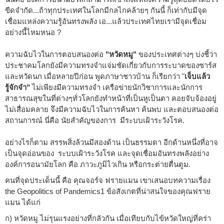
ขีดจำกัด...ถ้าทุกประเทศในโลกมีกลไกคล้ายๆ กันนี้ ก็เท่ากับมีจุด
เชื่อมแหล่งความรู้อันทรงพลัง เอ...แล้วประเทศไทยเรามีจุดเชื่อม
อย่างนี้ไหมหนอ ?
ความฉับไวในการตอบสนองต่อ
"หวัดหมู"
ของประเทศต่างๆ บ่งชี้ว่า
ประชาคมโลกยังมีความทรงจำแจ่มชัดเกี่ยวกับการระบาดของซาร์ส
และหวัดนก เมื่อหลายปีก่อน พูดภาษาชาวบ้าน ก็เรียกว่า "
เจ็บแล้ว
รู้จักจำ"
ไม่เพียงมีความทรงจำ เครือข่ายนักวิชาการและนักการ
สาธารณสุขในที่ต่างๆทั่วโลกยังทำหน้าที่เป็นหูเป็นตา คอยจับจ้องอยู่
ไม่เสื่อมคลาย จึงมีความฉับไวในการค้นหา ค้นพบ และตอบสนองต่อ
สถานการณ์ นี่คือ นัยสำคัญของการ มีระบบเฝ้าระวังโรค.
อย่างไรก็ตาม สรรพสิ่งล้วนมีสองด้าน เป็นธรรมดา อีกด้านหนึ่งที่อาจ
เป็นจุดอ่อนของ ระบบเฝ้าระวังโรค และจุดเชื่อมอันทรงพลังอย่าง
องค์การอนามัยโลก คือ ภาวะภูมิไวเกิน หรือกระต่ายตื่นตูม.
คนที่จุดประเด็นนี้ คือ คุณจอร์จ ฟรายแมน เขาเสนอบทความเรื่อง
the Geopolitics of Pandemics
1
ข้อสังเกตที่น่าสนใจของคุณฟราย
แมน ได้แก่
ก) หวัดหมู ไม่รุนแรงอย่างที่กลัวกัน เมื่อเทียบกับไข้หวัดใหญ่ที่คร่า