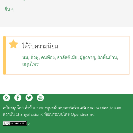
อื่น ๆ
ได้รับความนิยม
นม
ถั่วพู
คนท้อง
ธาลัสซีเมีย
ผู้สูงอายุ
ผักพื้นบ้าน
สมุนไพร
สนับสนุนโดย
สำนักงานกองทุนสนับสนุนการสร้างเสริมสุขภาพ (สสส.)<
และ
สถาบัน ChangeFusion<
พัฒนาระบบโดย
Opendream<
<