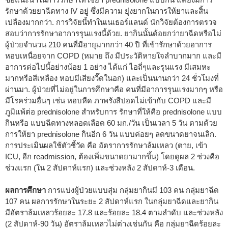
รักษาด้วยยาฉีดทาง IV อยู่ ซึ่งมีความ ยุ่งยากในการให้ยาและสิ้น
เปลืองมากกว่า. การวิจัยนี้ทำในเนเธอร์แลนด์ นักวิจัยต้องการตรวจ
สอบว่าการรักษาอาการรุนแรงนี้ด้วย. ยากินนั้นด้อยกว่ายาฉีดหรือไม่
ผู้ป่วยจำนวน 210 คนที่มีอายุมากกว่า 40 ปี ที่เข้ารักษาด้วยอาการ
หอบเหนื่อยจาก COPD (หมาย ถึง มีประวัติหายใจลำบากมาก และมี
อาการต่อไปนี้อย่างน้อย 1 อย่าง ได้แก่ ไอถี่ๆและรุนแรง มีเสมหะ
มากหรือสีเหลือง หอบมีเสียงวี๊ดในอก) และเป็นนานกว่า 24 ชั่วโมงที่
ผ่านมา. ผู้ป่วยที่ไม่อยู่ในการศึกษาคือ คนที่มีอาการรุนแรงมากๆ หรือ
มีโรคร่วมอื่นๆ เช่น หอบหืด ภาพรังสีปอดไม่เข้ากับ COPD และมี
ภูมิแพ้ต่อ prednisolone สำหรับการ รักษาที่ให้คือ prednisolone แบบ
กินหรือ แบบฉีดทางหลอดเลือด 60 มก./วัน เป็นเวลา 5 วัน ตามด้วย
การให้ยา prednisolone กินอีก 6 วัน แบบค่อยๆ ลดขนาดยาจนเลิก.
การประเมินผลใช้ตัวชี้วัด คือ อัตราการรักษาล้มเหลว (ตาย, เข้า
ICU, อีก readmission, ต้องเพิ่มขนาดยามากขึ้น) โดยดูผล 2 ช่วงคือ
ช่วงแรก (ใน 2 สัปดาห์แรก) และช่วงหลัง 2 สัปดาห์-3 เดือน.
ผลการศึกษา
การแบ่งผู้ป่วยแบบสุ่ม กลุ่มยากินมี 103 คน กลุ่มยาฉีด
107 คน ผลการรักษาในระยะ 2 สัปดาห์แรก ในกลุ่มยาฉีดและยากิน
มีอัตราล้มเหลวร้อยละ 17.8 และร้อยละ 18.4 ตามลำดับ และช่วงหลัง
(2 สัปดาห์-90 วัน) อัตราล้มเหลวไม่ต่างเช่นกัน คือ กลุ่มยาฉีดร้อยละ