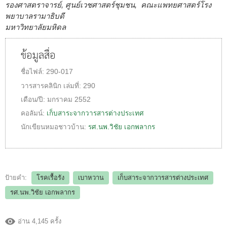
รองศาสตราจารย์, ศูนย์เวชศาสตร์ชุมชน, คณะแพทยศาสตร์โรง
พยาบาลรามาธิบดี
มหาวิทยาลัยมหิดล
ข้อมูลสื่อ
ชื่อไฟล์:
290-017
วารสารคลินิก
เล่มที่:
290
เดือน/ปี:
มกราคม 2552
คอลัมน์:
เก็บสาระจากวารสารต่างประเทศ
นักเขียนหมอชาวบ้าน:
รศ.นพ.วิชัย เอกพลากร
ป้ายคำ:
โรคเรื้อรัง
เบาหวาน
เก็บสาระจากวารสารต่างประเทศ
รศ.นพ.วิชัย เอกพลากร
อ่าน 4,145 ครั้ง