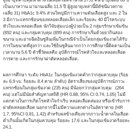
เป็นเบาหวาน มานานเฉลี่ย 11.5 ปี ผู้สูงอายุเหล่านี้มีดัชนีมวลกาย
เฉลี่ย 31) HbA1c 9.4% ส่วนใหญ่มีภาวะความดันเลือดสูง และ 2 ใน
3 มีภาวะแทรกซ้อนของหลอดเลือดเล็ก และร้อยละ 40 มีโรคระบบ
หัวใจและหลอดเลือด นักวิจัยสุ่มแบ่งผู้ป่วยเป็น 2 กลุ่มๆรักษาเข้มข้น
(892 คน) และกลุ่มควบคุม (899 คน) การรักษาเริ่มด้วยยากินสอง
ขนาน และอาจฉีดอินซูลินเพิ่มในกรณีจำเป็นโดยกลุ่มเข้มงวดได้รับ
การในขนาดที่สูงกว่า และใช้อินซูลินมากกว่า การศึกษานี้ติดตามเป็น
เวลานาน 5.6 ปี ตัวชี้วัดผลคือ อุบัติการณ์โรคหัวใจและหลอดเลือด
การตาย และการรักษาผ่าตัดหลอดเลือด.
ผลการศึกษา ระดับ HbA1c ในกลุ่มเข้มงวดต่ำกว่ากลุ่มควบคุม (ร้อย
ละ 6.9 vs. ร้อยละ 8.4 ตาม ลำดับ) อัตราเสี่ยงของอุบัติการณ์ภาวะ
แทรกซ้อนในกลุ่มเข้มงวด (235 คน) มีน้อยกว่ากลุ่มควบคุม (264
คน) แต่ไม่มีนัยสำคัญทางสถิติ (HR 0.88, 95% CI 0.74, 1.05) ไม่มี
แตกต่างในการเกิดโรคหัวใจกำเริบ หลอดเลือดสมอง หรือเข้ารับการ
ผ่าตัดหลอดเลือด นอกจากนี้ไม่มีความแตกต่างในอัตราตาย (HR
1.7, 95%CI 0.81, 1.42) สำหรับผลข้างเคียงจากภาวะน้ำตาลในเลือด
ต่ำเกินนั้นเกิดในกลุ่มควบคุม ร้อยละ 17.6 และในกลุ่มเข้มงวดร้อยละ
24.1.