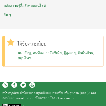
คลังความรู้สื่อสังคมออนไลน์
อื่น ๆ
ได้รับความนิยม
นม
ถั่วพู
คนท้อง
ธาลัสซีเมีย
ผู้สูงอายุ
ผักพื้นบ้าน
สมุนไพร
สนับสนุนโดย
สำนักงานกองทุนสนับสนุนการสร้างเสริมสุขภาพ (สสส.)<
และ
สถาบัน ChangeFusion<
พัฒนาระบบโดย
Opendream<