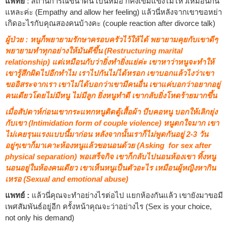
แพทย์
: สถานการณ์ขนาดนี้ เป็นหมอ ก็คงเข้มแข็งไม่ไหวเหมือนกัน
แหละค่ะ (Empathy and allow her feeling) แล้วนี่หลังจากเขาขอหย่า
เกิดอะไรกับคุณสองคนบ้างคะ (couple reaction after divorce talk)
ผู้ป่วย : หนูก็พยายามรักษาครอบครัวไว้ให้ได้ พยายามคุยกับเขาดีๆ
พยายามทำทุกอย่างให้มันดีขึ้น (Restructuring marital
relationship) แต่เหมือนกับว่ายิ่งทำยิ่งแย่ค่ะ เขาหาว่าหนูจะทำให้
เขารู้สึกผิดไปอีกทำไม เราไปกันไม่ได้หรอก เขาบอกแล้วไงว่าเขา
ขออิสระจากเรา เขาไม่ได้บอกว่าเขามีคนอื่น เขาแค่บอกว่าอยากอยู่
คนเดียวโดยไม่มีหนู ไม่มีลูก ยิ่งหนูทำดี เขากลับยิ่งโหดร้ายมากขึ้น
เมื่อสัปดาห์ก่อนเขากระแทกหนูติดตู้เสื้อผ้า บีบคอหนู บอกให้เลิกยุ่ง
กับเขา (Intimidation form of couple violence) หนูตกใจมาก เขา
ไม่เคยรุนแรงแบบนี้มาก่อน หลังจากนั้นเราก็ไม่พูดกันอยู่ 2-3 วัน
อยู่ๆเขาก็มาเคาะห้องหนูแล้วขอนอนด้วย (Asking for sex after
physical separation) พอเสร็จกิจ เขาก็กลับไปนอนห้องเขา ทิ้งหนู
นอนอยู่ในห้องคนเดียว เขาเห็นหนูเป็นตัวอะไร เหมือนผู้หญิงหากิน
เหรอ (Sexual and emotional abuse)
แพทย์ :
แล้วนี่คุณจะทำอย่างไรต่อไป แยกห้องกันแล้ว เขายังมาขอมี
เพศสัมพันธ์อยู่อีก ครั้งหน้าคุณจะว่าอย่างไร (Sex is your choice,
not only his demand)