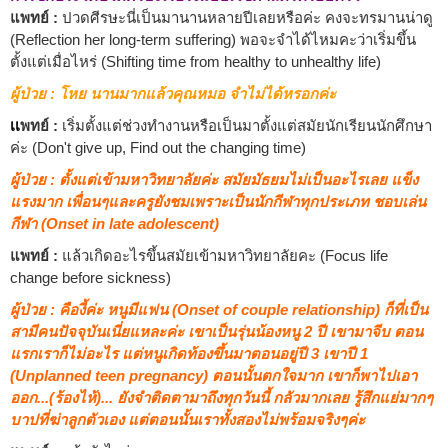
แพทย์ :
ปวดศีรษะนี่เป็นมานานหลายปีเลยหรือค่ะ คงจะทรมานน่าดู
(Reflection her long-term suffering) พอจะจำได้ไหมคะว่าเริ่มขึ้น
ตั้งแต่เมื่อไหร่ (Shifting time from healthy to unhealthy life)
ผู้ป่วย : โหย นานมากแล้วคุณหมอ จำไม่ได้หรอกค่ะ
เเ
พทย์ :
เริ่มตั้งแต่ช่วงทำงานหรือเป็นมาตั้งแต่สมัยนักเรียนนักศึกษา
ค่ะ (Don't give up, Find out the changing time)
ผู้ป่วย : ตั้งแต่เข้ามหาวิทยาลัยค่ะ สมัยมัธยมไม่เป็นอะไรเลย แข็ง
แรงมาก เพื่อนๆและครูยังชมเพราะเป็นนักกีฬาทุกประเภท ชอบเล่น
กีฬา (Onset in late adolescent)
แพทย์ :
แล้วเกิดอะไรขึ้นสมัยเข้ามหาวิทยาลัยคะ (Focus life
change before sickness)
ผู้ป่วย : คืองี้ค่ะ หนูมีแฟน (Onset of couple relationship) ก็ที่เป็น
สามีคนปัจจุบันเนี่ยแหละค่ะ เขาเป็นรุ่นน้องหนู 2 ปี เขามาจีบ ตอน
แรกเราก็ไม่อะไร แต่หนูเกิดท้องขึ้นมาตอนอยู่ปี 3 เขาปี 1
(Unplanned teen pregnancy) ตอนนั้นตกใจมาก เขาก็พาไปเอา
ออก...(ร้องไห้)... ยังจำติดตามาถึงทุกวันนี้ กลัวมากเลย รู้สึกแย่มากๆ
บาปที่ฆ่าลูกตัวเอง แต่ตอนนั้นเราทั้งสองไม่พร้อมจริงๆค่ะ