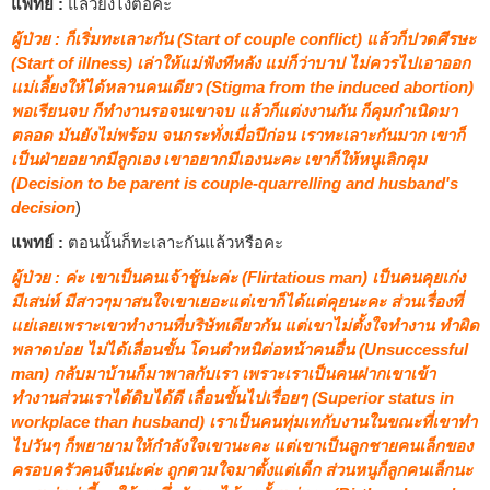
แพทย์ :
แล้วยังไงต่อคะ
ผู้ป่วย : ก็เริ่มทะเลาะกัน (Start of couple conflict) แล้วก็ปวดศีรษะ
(Start of illness) เล่าให้แม่ฟังทีหลัง แม่ก็ว่าบาป ไม่ควรไปเอาออก
แม่เลี้ยงให้ได้หลานคนเดียว (Stigma from the induced abortion)
พอเรียนจบ ก็ทำงานรอจนเขาจบ แล้วก็แต่งงานกัน ก็คุมกำเนิดมา
ตลอด มันยังไม่พร้อม จนกระทั่งเมื่อปีก่อน เราทะเลาะกันมาก เขาก็
เป็นฝ่ายอยากมีลูกเอง เขาอยากมีเองนะคะ เขาก็ให้หนูเลิกคุม
(Decision to be parent is couple-quarrelling and husband's
decision
)
แพทย์ :
ตอนนั้นก็ทะเลาะกันแล้วหรือคะ
ผู้ป่วย : ค่ะ เขาเป็นคนเจ้าชู้น่ะค่ะ (Flirtatious man) เป็นคนคุยเก่ง
มีเสน่ห์ มีสาวๆมาสนใจเขาเยอะแต่เขาก็ได้แต่คุยนะคะ ส่วนเรื่องที่
แย่เลยเพราะเขาทำงานที่บริษัทเดียวกัน แต่เขาไม่ตั้งใจทำงาน ทำผิด
พลาดบ่อย ไม่ได้เลื่อนขั้น โดนตำหนิต่อหน้าคนอื่น (Unsuccessful
man) กลับมาบ้านก็มาพาลกับเรา เพราะเราเป็นคนฝากเขาเข้า
ทำงานส่วนเราได้ดิบได้ดี เลื่อนขั้นไปเรื่อยๆ (Superior status in
workplace than husband) เราเป็นคนทุ่มเทกับงานในขณะที่เขาทำ
ไปวันๆ ก็พยายามให้กำลังใจเขานะคะ แต่เขาเป็นลูกชายคนเล็กของ
ครอบครัวคนจีนน่ะค่ะ ถูกตามใจมาตั้งแต่เด็ก ส่วนหนูก็ลูกคนเล็กนะ