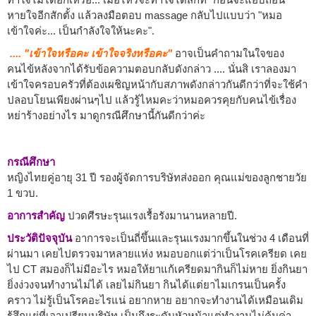
หายใจอีกสักตั้ง แล้วลงมือตอบ massage กลับไปแบบว่า "หมอ
เข้าใจค่ะ... เป็นกำลังใจให้นะคะ".
.... "เข้าใจหรือคะ เข้าใจจริงหรือคะ"
อาจเป็นคำถามในใจของ
คนไข้หลังจากได้รับข้อความตอบกลับดังกล่าว .... นั่นสิ เราลองมา
เข้าใจครอบครัวที่ต้องเผชิญหน้ากับสภาพดังกล่าวกันดีกว่าที่จะใช้คำ
ปลอบโยนเพียงผ่านๆไป แล้วรู้ไหมคะว่าหมอควรคุยกับคนไข้เรื่อง
หย่าร้างอย่างไร มาดูกรณีศึกษานี้กันดีกว่าค่ะ
กรณีศึกษา
หญิงไทยคู่อายุ 31 ปี รองผู้จัดการบริษัทส่งออก คุณแม่ของลูกชายวัย
1 ขวบ.
อาการสำคัญ
ปวดศีรษะรุนแรงเรื้อรังมานานหลายปี.
ประวัติปัจจุบัน
อาการจะเป็นถี่ขึ้นและรุนแรงมากขึ้นในช่วง 4 เดือนที่
ผ่านมา เคยไปตรวจมาหลายแห่ง หมอบอกแต่ว่าเป็นโรคเครียด เคย
ไป CT สมองก็ไม่มีอะไร หมอให้ยาแก้เครียดมากินก็ไม่หาย ยิ่งกินยา
ยิ่งง่วงจนทำงานไม่ได้ เลยไม่กินยา กินได้แต่ยาไมเกรนเป็นครั้ง
คราว ไม่รู้เป็นโรคอะไรแน่ อยากหาย อยากจะทำงานได้เหมือนเดิม
รู้สึกแย่ที่เอาเปรียบบริษัท เป็นถึงระดับหัวหน้าแต่ทำงานไม่คุ้มค่า