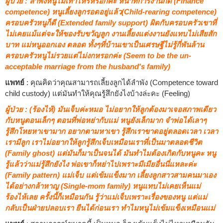
ผู้ป่วย : ลำพังหนูไม่เท่าไหร่หรอกค่ะ หน้าที่การงานก็ดี (Finance
competence) หนูเลี้ยงลูกรอดอยู่แล้ว(Child-rearing competence)
ครอบครัวหนูก็ดี (Extended family support) ผิดกับครอบครัวเขาที่
ไม่เคยแม้แต่จะให้ของรับขวัญลูก งานเลี้ยงแต่งงานยังแทบไม่เสียสัก
บาท แม่หนูออกเอง ตลอด ทั้งๆที่บ้านเขาเป็นเศรษฐีไม่รู้กี่พันล้าน
ครอบครัวหนูไม่รวยแต่ไม่งกหรอกค่ะ (Seem to be the un-
acceptable marriage from the husband's family)
แพทย์
: คุณคิดว่าคุณสามารถเลี้ยงลูกได้ลำพัง (Competence toward
child custody) แต่มันทำให้คุณรู้สึกยังไงบ้างล่ะคะ (Feeling)
ผู้ป่วย : (ร้องไห้) มันเจ็บค่ะหมอ ไม่อยากให้ลูกต้องมาเจอสภาพเดียว
กับหนูตอนเล็กๆ ตอนที่พ่อหย่ากับแม่ หนูยังเล็กมาก จำพ่อได้เลาๆ
รู้สึกโหยหาเขามาก อยากตามหาเขา รู้สึกเราขาดอยู่ตลอดเวลา เวลา
เรามีลูก เราไม่อยากให้ลูกรู้สึกเจ็บเหมือนเราที่เป็นมาตลอดชีวิต
(Family ghost) แต่มันก็มาเป็นจนได้ มันทำไมต้องเกิดกับหนูคะ หนู
รู้แล้วว่าแม่รู้สึกยังไง พ่อเขาก็หย่าไปเพราะมีเมียอื่นนี่แหละค่ะ
(Family pattern) แม่เจ็บ แต่เข้มแข็งมาก เลี้ยงลูกสาวสามคนมาเอง
ได้อย่างกล้าหาญ (Single-mom family) หนูแทบไม่เคยเห็นแม่
ร้องไห้เลย ครั้งนี้ก็เหมือนกัน รู้ว่าแม่เจ็บเพราะเรื่องของหนู แต่แม่
กลับเป็นฝ่ายปลอบเรา ยืนได้ก่อนเรา ทำไมหนูไม่เข้มแข็งเหมือนแม่