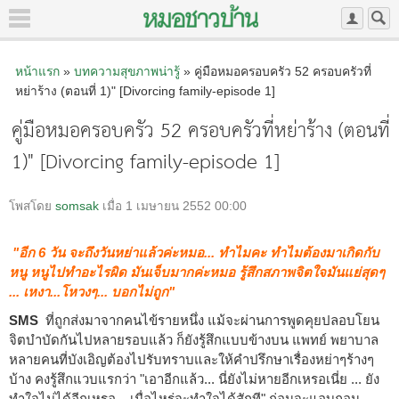
หน้าแรก
»
บทความสุขภาพน่ารู้
» คู่มือหมอครอบครัว 52 ครอบครัวที่
หย่าร้าง (ตอนที่ 1)" [Divorcing family-episode 1]
คู่มือหมอครอบครัว 52 ครอบครัวที่หย่าร้าง (ตอนที่
1)" [Divorcing family-episode 1]
โพสโดย
somsak
เมื่อ 1 เมษายน 2552 00:00
"อีก 6 วัน จะถึงวันหย่าแล้วค่ะหมอ... ทำไมคะ ทำไมต้องมาเกิดกับ
หนู หนูไปทำอะไรผิด มันเจ็บมากค่ะหมอ รู้สึกสภาพจิตใจมันแย่สุดๆ
... เหงา...โหวงๆ... บอกไม่ถูก"
SMS
ที่ถูกส่งมาจากคนไข้รายหนึ่ง แม้จะผ่านการพูดคุยปลอบโยน
จิตบำบัดกันไปหลายรอบแล้ว ก็ยังรู้สึกแบบข้างบน แพทย์ พยาบาล
หลายคนที่บังเอิญต้องไปรับทราบและให้คำปรึกษาเรื่องหย่าๆร้างๆ
บ้าง คงรู้สึกแวบแรกว่า "เอาอีกแล้ว... นี่ยังไม่หายอีกเหรอเนี่ย ... ยัง
ทำใจไม่ได้อีกเหรอ... เมื่อไหร่จะทำใจได้สักที" ก่อนจะแอบถอน