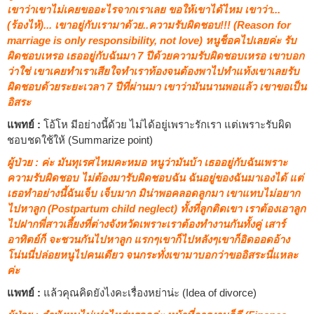
เขาว่าเขาไม่เคยขออะไรจากเราเลย ขอให้เขาได้ไหม เขาว่า...
(ร้องไห้)... เขาอยู่กับเรามาด้วย..ความรับผิดชอบ!!! (Reason for
marriage is only responsibility, not love) หนูช็อคไปเลยค่ะ รับ
ผิดชอบเหรอ เธออยู่กับฉันมา 7 ปีด้วยความรับผิดชอบเหรอ เขาบอก
ว่าใช่ เขาเคยทำเราเสียใจทำเราท้องจนต้องพาไปทำแท้งเขาเลยรับ
ผิดชอบด้วยระยะเวลา 7 ปีที่ผ่านมา เขาว่ามันนานพอแล้ว เขาขอเป็น
อิสระ
แพทย์ :
โอ้โห มีอย่างนี้ด้วย ไม่ได้อยู่เพราะรักเรา แต่เพราะรับผิด
ชอบชดใช้ให้ (Summarize point)
ผู้ป่วย : ค่ะ มันทุเรศไหมคะหมอ หนูว่ามันบ้า เธออยู่กับฉันเพราะ
ความรับผิดชอบ ไม่ต้องมารับผิดชอบฉัน ฉันอยู่ของฉันมาเองได้ แต่
เธอทำอย่างนี้ฉันเจ็บ เจ็บมาก มิน่าพอคลอดลูกมา เขาแทบไม่อยาก
ไปหาลูก (Postpartum child neglect) ทั้งที่ลูกติดเขา เราต้องเอาลูก
ไปฝากพี่สาวเลี้ยงที่ต่างจังหวัดเพราะเราต้องทำงานกันทั้งคู่ เสาร์
อาทิตย์ก็ จะชวนกันไปหาลูก แรกๆเขาก็ไปหลังๆเขาก็อิดออดอ้าง
โน่นนี่ปล่อยหนูไปคนเดียว จนกระทั่งเขามาบอกว่าขออิสระนี่แหละ
ค่ะ
แพทย์ :
แล้วคุณคิดยังไงคะเรื่องหย่าน่ะ (Idea of divorce)