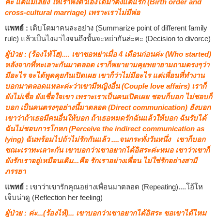
คะ แต่แม่เลี้ยง ให้เราพึ่งตัวเองได้มาตั้งแต่แรก (Birth order and
cross-cultural marriage) เพราะเราไม่มีพ่อ
แพทย์ :
เติบโตมาคนละอย่าง (Summarize point of different family
rule) แล้วเป็นไงมาไงจนถึงขั้นจะหย่ากันล่ะคะ (Decision to divorce)
ผู้ป่วย : (ร้องไห้โฮ).... เขาขอหย่าเมื่อ 4 เดือนก่อนค่ะ (Who started)
หลังจากที่ทะเลาะกันมาตลอด เราก็พยายามคุยพยายามถามตรงๆว่า
มีอะไร จะได้พูดคุยกันเปิดเผย เขาก็ว่าไม่มีอะไร แต่เพื่อนที่ทำงาน
บอกมาตลอดแหละค่ะว่าเขามีหญิงอื่น (Couple love affairs) เราก็
ยังไม่เชื่อ ยังเชื่อใจเขา เพราะเราเป็นคนเปิดเผย ชอบก็บอก ไม่ชอบก็
บอก เป็นคนตรงๆอย่างนี้มาตลอด (Direct communication) ยังบอก
เขาว่าถ้าเธอมีคนอื่นให้บอก ถ้าเธอหมดรักฉันแล้วให้บอก ฉันรับได้
ฉันไม่ชอบการโกหก (Perceive the indirect communication as
lying) ฉันพร้อมไปถ้าไม่รักกันแล้ว ....จนกระทั่งวันหนึ่ง เขาก็บอก
ขณะเราทะเลาะกัน เขาบอกว่าเขาอยากได้อิสระค่ะหมอ เขาว่าเขาก็
ยังรักเราอยู่เหมือนเดิม...คือ รักเราอย่างเพื่อน ไม่ใช่รักอย่างสามี
ภรรยา
แพทย์ :
เขาว่าเขารักคุณอย่างเพื่อนมาตลอด (Repeating)....โอ้โห
เจ็บน่าดู (Reflection her feeling)
ผู้ป่วย : ค่ะ...(ร้องไห้)... เขาบอกว่าเขาอยากได้อิสระ ขอเขาได้ไหม