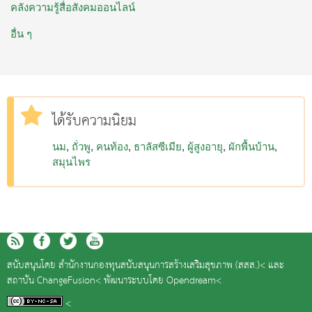
คลังความรู้สื่อสังคมออนไลน์
อื่น ๆ
ได้รับความนิยม
นม
ถั่วพู
คนท้อง
ธาลัสซีเมีย
ผู้สูงอายุ
ผักพื้นบ้าน
สมุนไพร
สนับสนุนโดย
สำนักงานกองทุนสนับสนุนการสร้างเสริมสุขภาพ (สสส.)<
และ
สถาบัน ChangeFusion<
พัฒนาระบบโดย
Opendream<
<