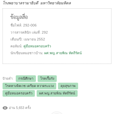
โรงพยาบาลรามาธิบดี มหาวิทยาลัยมหิดล
ข้อมูลสื่อ
ชื่อไฟล์:
292-006
วารสารคลินิก
เล่มที่:
292
เดือน/ปี:
เมษายน 2552
คอลัมน์:
คู่มือหมอครอบครัว
นักเขียนหมอชาวบ้าน:
ผศ.พญ.สายพิณ หัตถีรัตน์
ป้ายคำ:
กรณีศึกษา
โรคเรื้อรัง
โรคทางจิตเวช เครียด หวาดระแวง
คุยสุขภาพ
คู่มือหมอครอบครัว
ผศ.พญ.สายพิณ หัตถีรัตน์
อ่าน 5,653 ครั้ง