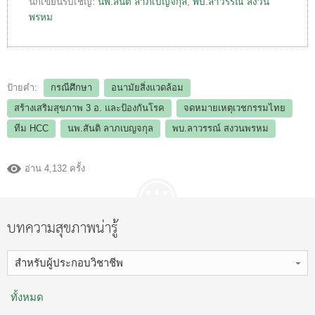
นักเขียนรับเชิญ:
นพ.สันติ ลาภเบญจกุล
,
พบ.ลาวรรณ์ สงวน
พรหม
ป้ายคำ:
กรณีศึกษา
อนามัยสิ่งแวดล้อม
สร้างเสริมสุขภาพ 3 อ.​ และป้องกันโรค
จดหมายเหตุเวชกรรมไทย
ทีม HCC
นพ.สันติ ลาภเบญจกุล
พบ.ลาวรรณ์ สงวนพรหม
อ่าน 4,132 ครั้ง
บทความสุขภาพน่ารู้
สำหรับผู้ประกอบวิชาชีพ
ทั้งหมด