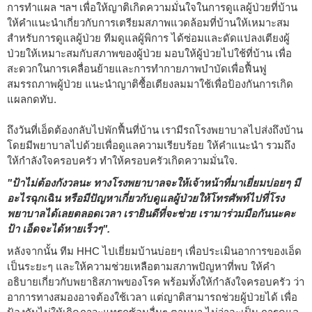
การทำแผล ฯลฯ เพื่อให้ญาติเกิดความมั่นใจในการดูแลผู้ป่วยที่บ้าน
ให้คำแนะนำเกี่ยวกับการเตรียมสภาพแวดล้อมที่บ้านให้เหมาะสม
สำหรับการดูแลผู้ป่วย ทีมดูแลผู้พิการ ได้ซ่อมและดัดแปลงเตียงผู้
ป่วยให้เหมาะสมกับสภาพของผู้ป่วย มอบให้ผู้ป่วยไปใช้ที่บ้าน เพื่อ
สะดวกในการเคลื่อนย้ายและการทำกายภาพบำบัดเพื่อฟื้นฟู
สมรรถภาพผู้ป่วย แนะนำญาติซื้อเตียงลมมาใช้เพื่อป้องกันการเกิด
แผลกดทับ.
ถึงวันที่เอ็ดต้องกลับไปพักฟื้นที่บ้าน เรามีรถโรงพยาบาลไปส่งถึงบ้าน
โดยมีพยาบาลไปด้วยเพื่อดูแลความเรียบร้อย ให้คำแนะนำ รวมถึง
ให้กำลังใจครอบครัว ทำให้ครอบครัวเกิดความมั่นใจ.
"ป้าไม่ต้องกังวลนะ ทางโรงพยาบาลจะให้เจ้าหน้าที่มาเยี่ยมบ่อยๆ มี
อะไรฉุกเฉิน หรือมีปัญหาเกี่ยวกับดูแลผู้ป่วยให้โทรศัพท์ไปที่โรง
พยาบาลได้เลยตลอดเวลา เรายินดีที่จะช่วย เรามาร่วมมือกันนะคะ
ป้า เอ็ดจะได้หายเร็วๆ".
หลังจากนั้น ทีม HHC ไปเยี่ยมบ้านบ่อยๆ เพื่อประเมินอาการของเอ็ด
เป็นระยะๆ และให้ความช่วยเหลือตามสภาพปัญหาที่พบ ให้คำ
อธิบายเกี่ยวกับพยาธิสภาพของโรค พร้อมทั้งให้กำลังใจครอบครัว ว่า
อาการทางสมองอาจต้องใช้เวลา แต่ญาติสามารถช่วยผู้ป่วยได้ เพื่อ