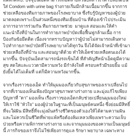
ใส่ Condom with urine bag ร่างกายเริ่มมีกล้ามเนื้อมากขึ้น จากการ
ช่วยเหลือของทีมกายภาพของโรงพยาบาล ซึ่งรับรู้ปัญหาของผู้ป่วย
มาตลอดเพราะเป็นส่วนหนึ่งของทีมเยี่ยมบ้าน ที่ต้องเข้าไปประเมิน
อาการอาการร่วมกัน ทีมกายภาพช่วย มาดูแล สอนและให้คำ
แนะนำถึงที่บ้านในการทำกายภาพบำบัดเพื่อฟื้นฟูกล้ามเนื้อ การ
ป้องกันข้อยึดติด เนื่องจากทราบปัญหาว่าผู้ป่วยไม่สามารถเดินทาง
ไปทำกายภาพบำบัดที่โรงพยาบาลได้ทุกวัน จึงได้จัดเจ้าหน้าที่เข้ามา
ช่วยเหลือถึงที่บ้าน และสอนญาติด้วย ทำให้เอ็ดช่วยเหลือตนเองได้
มากขึ้น. ปัจจุบันเอ็ดสามารถนั่งรถเข็นได้ ที่สำคัญสีหน้าเอ็ดดูมีความ
สุข สดใสและแววตามีความหวัง มีกำลังใจดี ครอบครัวมีรอยยิ้ม แม้
ยังยิ้มได้ไม่เต็มที่ แต่ก็มีความหวังมากขึ้น.
จากเรื่องราวของเอ็ด ทำให้มุมมองเกี่ยวกับสุขภาพของเราเปลี่ยนไป
จากที่เรามองเห็นเพียงปัญหาสุขภาพทางร่างกาย และมุ่งแก้ไขเพียง
ปัญหาที่ "ตา" มองเห็น เรื่องราวของเอ็ดกลับช่วยเปลี่ยนมุมมองใหม่
ให้เราใช้ "หัวใจ" มองผู้ป่วยในฐานะที่เป็นมนุษย์คนหนึ่ง ซึ่งย่อมมีสิทธิ์
ที่จะใฝ่ฝัน มีสิทธิ์ที่จะมุ่งมั่นสร้างชีวิตของตัวเองให้ได้ตามความฝัน
และไม่ควรเป็นชีวิตที่พ่ายแพ้หรือต้องล้มเหลวเพียงเพราะความเจ็บ
ป่วยหรือความพิการทางร่างกาย และจากมุมมองของความเป็นมนุษย์
นี้ ภารกิจของเราจึงไม่ใช่เพียงการดูแล รักษา พยาบาล เฉพาะทาง