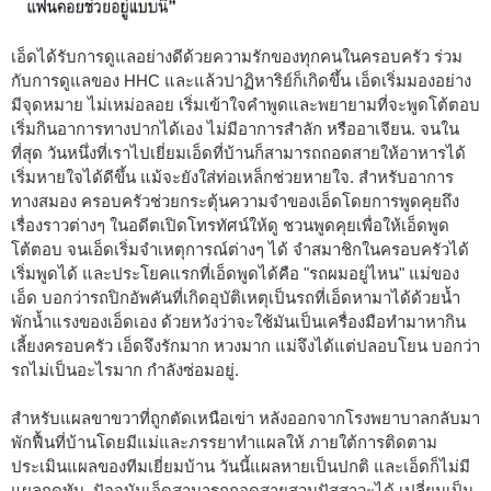
เอ็ดได้รับการดูแลอย่างดีด้วยความรักของทุกคนในครอบครัว ร่วม
กับการดูแลของ HHC และแล้วปาฏิหาริย์ก็เกิดขึ้น เอ็ดเริ่มมองอย่าง
มีจุดหมาย ไม่เหม่อลอย เริ่มเข้าใจคำพูดและพยายามที่จะพูดโต้ตอบ
เริ่มกินอาการทางปากได้เอง ไม่มีอาการสำลัก หรืออาเจียน. จนใน
ที่สุด วันหนึ่งที่เราไปเยี่ยมเอ็ดที่บ้านก็สามารถถอดสายให้อาหารได้
เริ่มหายใจได้ดีขึ้น แม้จะยังใส่ท่อเหล็กช่วยหายใจ. สำหรับอาการ
ทางสมอง ครอบครัวช่วยกระตุ้นความจำของเอ็ดโดยการพูดคุยถึง
เรื่องราวต่างๆ ในอดีตเปิดโทรทัศน์ให้ดู ชวนพูดคุยเพื่อให้เอ็ดพูด
โต้ตอบ จนเอ็ดเริ่มจำเหตุการณ์ต่างๆ ได้ จำสมาชิกในครอบครัวได้
เริ่มพูดได้ และประโยคแรกที่เอ็ดพูดได้คือ "รถผมอยู่ไหน" แม่ของ
เอ็ด บอกว่ารถปิกอัพคันที่เกิดอุบัติเหตุเป็นรถที่เอ็ดหามาได้ด้วยน้ำ
พักน้ำแรงของเอ็ดเอง ด้วยหวังว่าจะใช้มันเป็นเครื่องมือทำมาหากิน
เลี้ยงครอบครัว เอ็ดจึงรักมาก หวงมาก แม่จึงได้แต่ปลอบโยน บอกว่า
รถไม่เป็นอะไรมาก กำลังซ่อมอยู่.
สำหรับแผลขาขวาที่ถูกตัดเหนือเข่า หลังออกจากโรงพยาบาลกลับมา
พักฟื้นที่บ้านโดยมีแม่และภรรยาทำแผลให้ ภายใต้การติดตาม
ประเมินแผลของทีมเยี่ยมบ้าน วันนี้แผลหายเป็นปกติ และเอ็ดก็ไม่มี
แผลกดทับ. ปัจจุบันเอ็ดสามารถถอดสายสวนปัสสาวะได้ เปลี่ยนเป็น