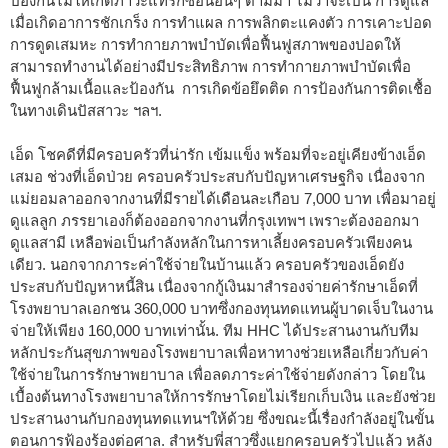
ป้องกันไม่ให้เกิดภาวะแทรกซ้อนอื่นๆ ตามมา ไม่ว่าจะเป็น การดูแล
เมื่อเกิดอาการชักเกร็ง การทำแผล การพลิกตะแคงตัว การเคาะปอด
การดูดเสมหะ การทำกายภาพบำบัดเพื่อฟื้นฟูสภาพของปอดให้
สามารถทำงานได้อย่างมีประสิทธิภาพ การทำกายภาพบำบัดเพื่อ
ฟื้นฟูกล้ามเนื้อและป้องกัน การเกิดข้อยึดติด การป้องกันการติดเชื้อ
ในทางเดินปัสสาวะ ฯลฯ.
เอ็ด โชคดีที่มีครอบครัวที่น่ารัก เข้มแข็ง พร้อมที่จะอยู่เคียงข้างเอ็ด
เสมอ ช่วงที่เอ็ดป่วย ครอบครัวประสบกับปัญหาเศรษฐกิจ เนื่องจาก
แม่ยอมลาออกจากงานที่มีรายได้เดือนละเกือบ 7,000 บาท เพื่อมาอยู่
ดูแลลูก ภรรยาเองก็ต้องออกจากงานที่กรุงเทพฯ เพราะต้องออกมา
ดูแลสามี เหลือพ่อเป็นกำลังหลักในการหาเลี้ยงครอบครัวเพียงคน
เดียว. นอกจากภาระค่าใช้จ่ายในบ้านแล้ว ครอบครัวของเอ็ดยัง
ประสบกับปัญหาหนี้สิน เนื่องจากกู้เงินมาสำรองจ่ายค่ารักษาเอ็ดที่
โรงพยาบาลเอกชน 360,000 บาทซึ่งกองทุนทดแทนผู้บาดเจ็บในงาน
จ่ายให้เพียง 160,000 บาทเท่านั้น. ทีม HHC ได้ประสานงานกับทีม
หลักประกันสุขภาพของโรงพยาบาลเพื่อหาทางช่วยเหลือเกี่ยวกับค่า
ใช้จ่ายในการรักษาพยาบาล เพื่อลดภาระค่าใช้จ่ายดังกล่าว โดยใน
เบื้องต้นทางโรงพยาบาลให้การรักษาโดยไม่เรียกเก็บเงิน และยังช่วย
ประสานงานกับกองทุนทดแทนฯให้ด้วย ซึ่งขณะนี้เรื่องกำลังอยู่ในขั้น
ตอนการฟ้องร้องต่อศาล. สำหรับพี่สาวซึ่งแยกครอบครัวไปแล้ว หลัง