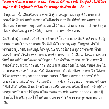
"
หมอ ๆ ช่วยเอารถพยาบาลมารับคนไข้ที คนไข้ชักใหญ่แล้วไม่มีใคร
อยู่เลย ฉันไม่รู้จะทำยังไงแล้ว ช่วยลูกฉันด้วย ฮือ... ฮือ ..."
คำพูดและน้ำเสียงร้อนรน ฟังแล้วรู้ว่าคนพูดคงจะทุกข์ใจมาก แต่
ภาพที่ฉันไปเห็นกลับน่าสลดใจยิ่งกว่า ภาพที่แม่กำลังกอดลูกชาย
ที่นอนเกร็งกระตุกอยู่บนเตียงนอนไว้กับอก น้ำตากลบตา ปากพร่ำพูด
ปลอบประโลมลูก หวังให้ลูกคลายความทุกข์ทรมาน.
ฉันรีบนำผู้ป่วยกลับเข้ารับการรักษาที่โรงพยาบาลทันที หลังจากรับผู้
ป่วยมานอนโรงพยาบาลแล้ว จึงได้มีโอกาสพูดคุยกับญาติ ทำให้
ทราบว่าผู้ป่วยประสบอุบัติเหตุขณะขับรถปิกอัพ ถูกรถพ่วงชนท้าย
นอนรักษาตัวในโรงพยาบาลมหาชัย นานกว่า 2 เดือน ก่อนจะกลับมา
พักฟื้นต่อที่บ้านเนื่องจากมีปัญหาเรื่องค่ารักษาพยาบาล ในสภาพที่
สมองได้รับความกระทบกระเทือน ตาเหม่อลอย ไม่ตอบสนองใดๆ ไม่
สามารถ ช่วยเหลือตัวเองได้ ต้องเจาะคอใส่ท่อเพื่อช่วยหายใจ ใส่สาย
ให้อาหารทางจมูกคาสายสวนปัสสาวะไว้ตลอดเวลา ขาขวาได้รับ
บาดเจ็บ จนต้องตัดขาทิ้งและมีอาการชักเกร็งอยู่บ่อยๆ ครอบครัวเอง
ก็ยังไม่ได้เตรียมตัวเตรียมใจและเตรียมความพร้อมที่จะต้องรับผู้ป่วย
มาดูแลที่บ้าน ทำให้ทุกคนในครอบครัวเครียดมาก กลัวว่าจะดูแลผู้
ป่วยไม่ได้ หรือดูแลได้ไม่ดีพอ จนอาจทำให้อาการทรุดลงมากกว่า
เดิม.