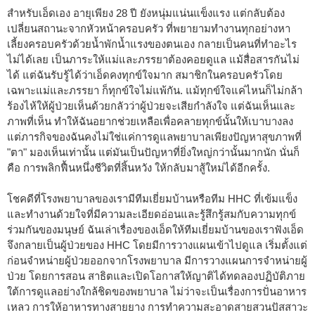
สำหรับเอ็ดเอง อายุเพียง 28 ปี ยังหนุ่มแน่นแข็งแรง แต่กลับต้อง
เปลี่ยนสถานะจากหัวหน้าครอบครัว ที่พยายามทำงานทุกอย่างหา
เลี้ยงครอบครัวด้วยน้ำพักน้ำแรงของตนเอง กลายเป็นคนที่ทำอะไร
ไม่ได้เลย เป็นภาระให้แม่และภรรยาต้องคอยดูแล แม้สื่อสารกันไม่
ได้ แต่ฉันรับรู้ได้ว่าเอ็ดคงทุกข์ใจมาก สมาชิกในครอบครัวโดย
เฉพาะแม่และภรรยา ก็ทุกข์ใจไม่แพ้กัน. แม้ทุกข์ใจแค่ไหนก็ไม่กล้า
ร้องไห้ให้ผู้ป่วยเห็นด้วยกลัวว่าผู้ป่วยจะเสียกำลังใจ แต่ฉันเห็นและ
ภาพที่เห็น ทำให้ฉันอยากช่วยเหลือเพื่อคลายทุกข์นั้นให้เบาบางลง
แต่ภารกิจของฉันคงไม่ใช่แค่การดูแลพยาบาลเพียงปัญหาสุขภาพที่
"ตา" มองเห็นเท่านั้น แต่มันเป็นปัญหาที่ยิ่งใหญ่กว่านั้นมากนัก นั่นก็
คือ การพลิกฟื้นหนึ่งชีวิตที่สิ้นหวัง ให้กลับมาสู้ใหม่ได้อีกครั้ง.
โชคดีที่โรงพยาบาลของเรามีทีมเยี่ยมบ้านหรือทีม HHC ที่เข้มแข็ง
และทำงานด้วยใจที่มีความละเอียดอ่อนและรู้สึกรู้สมกับความทุกข์
ร่วมกันของมนุษย์ ฉันเล่าเรื่องของเอ็ดให้ทีมเยี่ยมบ้านของเราฟังเอ็ด
จึงกลายเป็นผู้ป่วยของ HHC โดยมีการวางแผนเข้าไปดูแล เริ่มตั้งแต่
ก่อนจำหน่ายผู้ป่วยออกจากโรงพยาบาล มีการวางแผนการจำหน่ายผู้
ป่วย โดยการสอน สาธิตและเปิดโอกาสให้ญาติได้ทดลองปฏิบัติภาย
ใต้การดูแลอย่างใกล้ชิดของพยาบาล ไม่ว่าจะเป็นเรื่องการปั่นอาหาร
เหลว การให้อาหารทางสายยาง การทำความสะอาดสายสวนปัสสาวะ