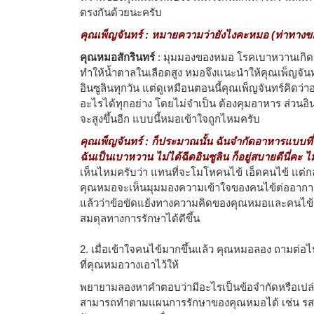
ตรงกันด้วยนะครับ
คุณเพ็ญจันทร์ : หมายความว่ายังไงคะหมอ (ท่าทางข
คุณหมอสักรินทร์
: มุมมองของหมอ โรคเบาหวานเกิดจา
ทำให้น้ำตาลในเลือดสูง หมอจึงแนะนำให้คุณเพ็ญจั
อินซูลินทุกวัน แต่ดูเหมือนตอนนี้คุณเพ็ญจันทร์คิดว
อะไรได้ทุกอย่าง โดยไม่จำเป็น ต้องคุมอาหาร ส่วนอิน
จะสูงขึ้นอีก แบบนี้หมอเข้าใจถูกไหมครับ
คุณเพ็ญจันทร์ : ก็ประมาณนั้น ฉันจำกัดอาหารแบบ
ฉันเป็นเบาหวาน ไม่ได้ฉีดอินซูลิน ก็อยู่สบายดีนี่คะ 
เห็นไหมครับว่า แทนที่จะโมโหคนไข้ เอ็ดคนไข้ แต่ก
คุณหมอจะเห็นมุมมองความเข้าใจของคนไข้ต่ออาการป
แล้วว่าข้อขัดแย้งทางความคิดของคุณหมอและคนไข้
สมดุลทางการรักษาได้ดีขึ้น
2. เมื่อเข้าใจคนไข้มากขึ้นแล้ว คุณหมอลอง ถามต่
ที่คุณหมอวางเอาไว้ให้
พยายามลองหาคำตอบว่ามีอะไรเป็นข้อจำกัดหรือเปล่า ท
สามารถทำตามแผนการรักษาของคุณหมอได้ เช่น รสนิ