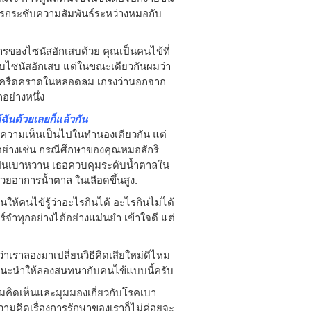
การกระชับความสัมพันธ์ระหว่างหมอกับ
ารของไซนัสอักเสบด้วย คุณเป็นคนไข้ที่
ยวกับไซนัสอักเสบ แต่ในขณะเดียวกันผมว่า
ียงครืดคราดในหลอดลม เกรงว่านอกจาก
อย่างหนึ่ง
ฉันด้วยเลยก็แล้วกัน
้มีความเห็นเป็นไปในทำนองเดียวกัน แต่
่างเช่น กรณีศึกษาของคุณหมอสักริ
์เป็นเบาหวาน เธอควบคุมระดับน้ำตาลใน
วยอาการน้ำตาล ในเลือดขึ้นสูง.
คนไข้รู้ว่าอะไรกินได้ อะไรกินไม่ได้
จำทุกอย่างได้อย่างแม่นยำ เข้าใจดี แต่
่าเราลองมาเปลี่ยนวิธีคิดเสียใหม่ดีไหม
นะนำให้ลองสนทนากับคนไข้แบบนี้ครับ
ามคิดเห็นและมุมมองเกี่ยวกับโรคเบา
มคิดเรื่องการรักษาของเราก็ไม่ค่อยจะ