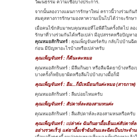
วัฒนธรรม ความเชื่อบางประการ.
จากนั้นลองวางแผนการรักษาใหม่ คราวนี้วางร่วมกันก
สมดุลทางการรักษามองหาความเป็นไปได้ว่าจะรักษาร
เมื่อคนไข้กลับมาพบคุณหมอที่โอพีดีในครั้งถัดไป
รักษาที่วางร่วมกันได้หรือเปล่า มีอุปสรรคหรือปัญหา
คุณหมอสักรินทร์
: คุณเพ็ญจันทร์ครับ กลับไปบ้านฉีด
ก่อน มีปัญหาอะไรบ้างหรือเปล่าครับ
คุณเพ็ญจันทร์ : ก็ดีนะคะหมอ
คุณหมอสักรินทร์ : มีลืมกินยา หรือลืมฉีดยาบ้างหรือเ
บางครั้งก็หยิบยาผิดหรือลืมไปบ้างบางมื้อก็มี
คุณเพ็ญจันทร์ : อืม...ก็มีเหมือนกันค่ะหมอ (สารภาพ) 
คุณหมอสักรินทร์ : ลืมบ่อยไหมครับ
คุณเพ็ญจันทร์ : สัปดาห์ละสองสามหนค่ะ
คุณหมอสักรินทร์ : ลืมสัปดาห์ละสองสามหนหรือครับ
คุณเพ็ญจันทร์ : เปล่าค่ะ ฉันกินยามื้อเย็นแค่สัปดาห
อย่างรวดเร็ว) แต่ยามื้อเช้าฉันกินและฉีดเป็นประจำ
เมื่อมาถึงตรงนี้ ผมว่าคุณหมอเริ่มมองเห็นปัญหาแล้ว