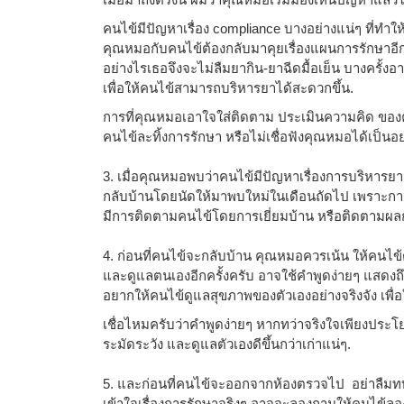
คนไข้มีปัญหาเรื่อง compliance บางอย่างแน่ๆ ที่ทำให
คุณหมอกับคนไข้ต้องกลับมาคุยเรื่องแผนการรักษาอี
อย่างไรเธอจึงจะไม่ลืมยากิน-ยาฉีดมื้อเย็น บางครั้
เพื่อให้คนไข้สามารถบริหารยาได้สะดวกขึ้น.
การที่คุณหมอเอาใจใส่ติดตาม ประเมินความคิด ของคน
คนไข้ละทิ้งการรักษา หรือไม่เชื่อฟังคุณหมอได้เป็นอย
3. เมื่อคุณหมอพบว่าคนไข้มีปัญหาเรื่องการบริหารยา
กลับบ้านโดยนัดให้มาพบใหม่ในเดือนถัดไป เพราะกา
มีการติดตามคนไข้โดยการเยี่ยมบ้าน หรือติดตามผลก
4. ก่อนที่คนไข้จะกลับบ้าน คุณหมอควรเน้น ให้คนไ
และดูแลตนเองอีกครั้งครับ อาจใช้คำพูดง่ายๆ แสดงถ
อยากให้คนไข้ดูแลสุขภาพของตัวเองอย่างจริงจัง เพื่อ
เชื่อไหมครับว่าคำพูดง่ายๆ หากทว่าจริงใจเพียงปร
ระมัดระวัง และดูแลตัวเองดีขึ้นกว่าเก่าแน่ๆ.
5. และก่อนที่คนไข้จะออกจากห้องตรวจไป อย่าลืมทบ
เข้าใจเรื่องการรักษาจริงๆ อาจจะลองถามให้คนไข้ลอง