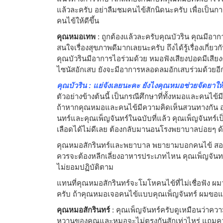
แล้วละครับ อย่าลืมชมคนไข้สักนิดนะครับ เพื่อเป็น
คนไข้ให้ดีขึ้น
คุณหมอเทพ
: ถูกต้องแล้วละครับคุณบัวริน คุณมีอาก
สนใจเรื่องสุขภาพดีมากเลยนะครับ ถึงได้รู้เรื่องเกี่
คุณบัวรินมีอาการไอร่วมด้วย หมอฟังเสียงปอดมีเส
ไซนัสอักเสบ ยังจะมีอาการหลอดลมอักเสบร่วมด้วยอีก
คุณบัวริน : แย่จังเลยนะคะ ยังไงคุณหมอช่วยจัดยาให้
ตัวอย่างข้างต้นนี้ เป็นกรณีศึกษาที่ทั้งหมอและคนไข
ถ้าหากคุณหมอและคนไข้มีความคิดเห็นสวนทางกัน อย
นทร์และคุณเพ็ญจันทร์ในฉบับที่แล้ว คุณเพ็ญจันทร
เลือดได้ไม่ดีเลย ต้องกลับมานอนโรงพยาบาลบ่อยๆ ด้
คุณหมอสักรินทร์และพยาบาล พยายามบอกคนไข้ สอนให้
ควรจะต้องหลีกเลี่ยงอาหารประเภทไหน คุณเพ็ญจันทร์
ไม่ยอมปฏิบัติตาม
แทนที่คุณหมอสักรินทร์จะโมโหคนไข้ที่ไม่เชื่อฟัง ผมว
ครับ ถ้าคุณหมอเจอคนไข้แบบคุณเพ็ญจันทร์ ผมขอแ
คุณหมอสักรินทร์
: คุณเพ็ญจันทร์ครับดูเหมือนว่าคว
หวานของคุณและหมอจะไม่ตรงกันสักเท่าไหร่ แถมควา