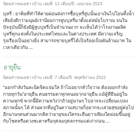
นิตยสารหมอชาวบ้าน
เล่มที่:
12
เดือน/ปี:
เมษายน 2523
บุหรี่ : ยาพิษที่ทำให้ตายผ่อนส่งการซื้อบุหรี่สูบนั้นเอาเงินไปโยนทิ้งน้ำ
เสียยังดีกว่ามนุษย์เรานิยมการสูบบุหรี่มาตั้งแต่สมัยโบราณ จนใน
ปัจจุบันนี้ก็ยังมีผู้สูบบุหรี่เป็นจำนวนมาก จะเห็นได้ว่าโรงงานผลิต
บุหรี่ทุกแห่งทั้งในประเทศไทยและในต่างประเทศ มีความเจริญ
รุ่งเรืองเป็นอย่างยิ่ง สามารถขายบุหรี่ได้เป็นร้อยเป็นพันล้านบาท ใน
เวลาเดียวกัน ...
อายุยืน
นิตยสารหมอชาวบ้าน
เล่มที่:
7
เดือน/ปี:
พฤศจิกายน 2522
“ออกกำลังวันละนิดจิตแจ่มใส ถ้าไม่อยากหัวใจวาย ต้องออกกำลัง
กายทุกวัน”อายุยืน คนธรรมดาทุกคนอยากอายุยืน แม้ผู้ที่ยืนอยู่ใน
ความทุกข์ พวกนี้มีความหวังว่าถ้าอยู่นานๆ ไปอาจจะเปลี่ยนแปลง
สภาพนั้นๆ ได้ ส่วนพวกที่อยู่ในความสบายก็อยากจะเสวยสุขอยู่ต่อไป
อีกนานๆคนส่วนมากคิดว่าอายุของใครจะยืนยาวเพียงใดย่อมขึ้นอยู่
กับโชคหรือดวงชะตาหรือกุศลอกุศลกรรมแต่เก่าก่อน ...