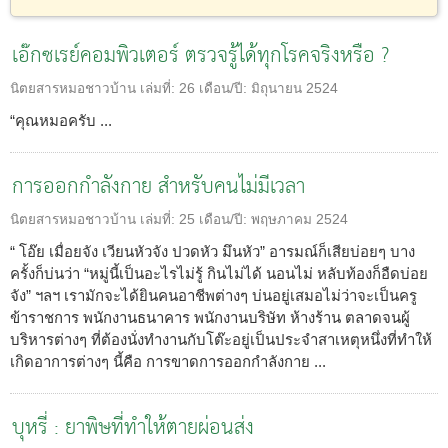
เอ๊กซเรย์คอมพิวเตอร์ ตรวจรู้ได้ทุกโรคจริงหรือ ?
นิตยสารหมอชาวบ้าน
เล่มที่:
26
เดือน/ปี:
มิถุนายน 2524
“คุณหมอครับ ...
การออกกำลังกาย สำหรับคนไม่มีเวลา
นิตยสารหมอชาวบ้าน
เล่มที่:
25
เดือน/ปี:
พฤษภาคม 2524
“ โอ๊ย เมื่อยจัง เวียนหัวจัง ปวดหัว มึนหัว” อารมณ์ก็เสียบ่อยๆ บาง
ครั้งก็บ่นว่า “หมู่นี้เป็นอะไรไม่รู้ กินไม่ได้ นอนไม่ หลับท้องก็อืดบ่อย
จัง” ฯลฯ เรามักจะได้ยินคนอาชีพต่างๆ บ่นอยู่เสมอไม่ว่าจะเป็นครู
ข้าราชการ พนักงานธนาคาร พนักงานบริษัท ห้างร้าน ตลาดจนผู้
บริหารต่างๆ ที่ต้องนั่งทำงานกับโต๊ะอยู่เป็นประจำสาเหตุหนึ่งที่ทำให้
เกิดอาการต่างๆ นี้คือ การขาดการออกกำลังกาย ...
บุหรี่ : ยาพิษที่ทำให้ตายผ่อนส่ง