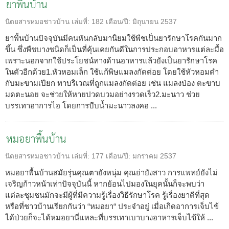
ยาพื้นบ้าน
นิตยสารหมอชาวบ้าน
เล่มที่:
182
เดือน/ปี:
มิถุนายน 2537
ยาพื้นบ้านปัจจุบันมีคนหันกลับมานิยมใช้พืชเป็นยารักษาโรคกันมาก
ขึ้น ซึ่งพืชบางชนิดก็เป็นที่คุ้นเคยกันดีในการประกอบอาหารแต่ละมื้อ
เพราะนอกจากใช้ประโยชน์ทางด้านอาหารแล้วยังเป็นยารักษาโรค
ในตัวอีกด้วย1.หัวหอมเล็ก ใช้แก้พิษแมลงกัดต่อย โดยใช้หัวหอมตำ
กับมะขามเปียก ทาบริเวณที่ถูกแมลงกัดต่อย เช่น แมลงป่อง ตะขาบ
มดตะนอย จะช่วยให้หายปวดบวมอย่างรวดเร็ว2.มะนาว ช่วย
บรรเทาอาการไอ โดยการบีบน้ำมะนาวลงคอ ...
หมอยาพื้นบ้าน
นิตยสารหมอชาวบ้าน
เล่มที่:
177
เดือน/ปี:
มกราคม 2537
หมอยาพื้นบ้านสมัยรุ่นคุณตายังหนุ่ม คุณย่ายังสาว การแพทย์ยังไม่
เจริญก้าวหน้าเท่าปัจจุบันนี้ หากย้อนไปมองในยุคนั้นก็จะพบว่า
แต่ละชุมชนมักจะมีผู้ที่มีความรู้เรื่องวิธีรักษาโรค รู้เรื่องยาดีที่สุด
หรือที่ชาวบ้านเรียกกันว่า “หมอยา“ ประจำอยู่ เมื่อเกิดอาการเจ็บไข้
ได้ป่วยก็จะได้หมอยานี่แหละที่บรรเทาเบาบางอาหารเจ็บไข้ให้ ...