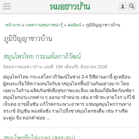
หน้าแรก
»
บทความสุขภาพน่ารู้
»
คอลัมน์
» ภูมิปัญญาชาวบ้าน
ภูมิปัญญาชาวบ้าน
สมุนไพรไทย กระแสโลกาภิวัฒน์
นิตยสารหมอชาวบ้าน
เล่มที่:
194
เดือน/ปี:
มิถุนายน 2538
สมุนไพรไทย กระแสโลกาภิวัฒน์ในช่วง 3-4 ปีที่ผ่านมานี้ ดูเหมือน
ผู้คนจะเริ่มให้ความสนใจกับยาสมุนไพรพื้นบ้านกันอย่างมาก โดย
เฉพาะในร้าน ผลิตภัณฑ์เพื่อสุขภาพและสิ่งแวดล้อมก็มีผลิตภัณฑ์ยา
สมุนไพรประเภทต่าง ๆ ออกมาจำหน่าย เช่น ยาฟ้าทะลายโจร แก้ไข้
เจ็บคอ ยาขมิ้นชัน แก้โรคกระเพาะอาหาร แชมพูสมุนไพรว่านหาง
จระเข้ อัญชัน ทองพันชั่ง รวมไปถึงชาสมุนไพรชงดื่ม เช่น รางจืด
มะตูม ขิง ดอกคำฝอย ...
สมุนไพรขับไล่แมลง (ตอนจบ)