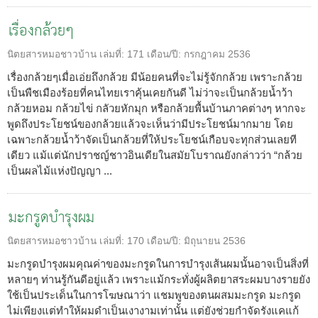
เรื่องกล้วยๆ
นิตยสารหมอชาวบ้าน
เล่มที่:
171
เดือน/ปี:
กรกฎาคม 2536
เรื่องกล้วยๆเมื่อเอ่ยถึงกล้วย มีน้อยคนที่จะไม่รู้จักกล้วย เพราะกล้วย
เป็นพืชเมืองร้อยที่คนไทยเราคุ้นเคยกันดี ไม่ว่าจะเป็นกล้วยน้ำว้า
กล้วยหอม กล้วยไข่ กลัวยหักมุก หรือกล้วยพื้นบ้านภาคต่างๆ หากจะ
พูดถึงประโยชน์ของกล้วยแล้วจะเห็นว่ามีประโยชน์มากมาย โดย
เฉพาะกล้วยน้ำว้าจัดเป็นกล้วยที่ให้ประโยชน์เกือบจะทุกส่วนเลยที
เดียว แม้แต่นักปราชญ์ชาวอินเดียในสมัยโบราณยังกล่าวว่า “กล้วย
เป็นผลไม้แห่งปัญญา ...
มะกรูดบำรุงผม
นิตยสารหมอชาวบ้าน
เล่มที่:
170
เดือน/ปี:
มิถุนายน 2536
มะกรูดบำรุงผมคุณค่าของมะกรูดในการบำรุงเส้นผมนั้นอาจเป็นสิ่งที่
หลายๆ ท่านรู้กันดีอยู่แล้ว เพราะแม้กระทั่งผู้ผลิตยาสระผมบางรายยัง
ใช้เป็นประเด็นในการโฆษณาว่า แชมพูของตนผสมมะกรูด มะกรูด
ไม่เพียงแต่ทำให้ผมดำเป็นเงางามเท่านั้น แต่ยังช่วยกำจัดรังแคแก้