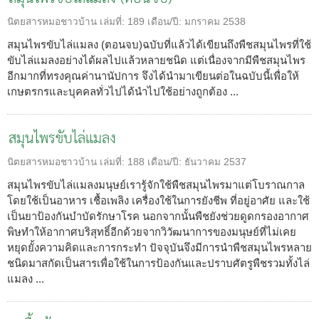
นิตยสารหมอชาวบ้าน
เล่มที่:
189
เดือน/ปี:
มกราคม 2538
สมุนไพรขับไล่แมลง (ตอนจบ)ฉบับที่แล้วได้เขียนถึงพืชสมุนไพรที่ใช้
ขับไล่แมลงอย่างได้ผลไปแล้วหลายชนิด แต่เนื่องจากมีพืชสมุนไพร
อีกมากที่ทรงคุณค่านานัปการ จึงได้นำมาเขียนต่อในฉบับนี้เพื่อให้
เกษตรกรและบุคคลทั่วไปได้นำไปใช้อย่างถูกต้อง ...
สมุนไพรขับไล่แมลง
นิตยสารหมอชาวบ้าน
เล่มที่:
188
เดือน/ปี:
ธันวาคม 2537
สมุนไพรขับไล่แมลงมนุษย์เรารู้จักใช้พืชสมุนไพรมาแต่โบราณกาล
โดยใช้เป็นอาหาร เชื้อเพลิง เครื่องใช้ในการยังชีพ ที่อยู่อาศัย และใช้
เป็นยาป้องกันบำบัดรักษาโรค นอกจากนั้นพืชยังช่วยดูดกรองอากาศ
พิษทำให้อากาศบริสุทธิ์อีกด้วยจากวิวัฒนาการของมนุษย์ที่ไม่เคย
หยุดยั้งความคิดและการกระทำ ปัจจุบันจึงมีการนำพืชสมุนไพรหลาย
ชนิดมาสกัดเป็นสารเพื่อใช้ในการป้องกันและปราบศัตรูพืชรวมทั้งไล่
แมลง ...