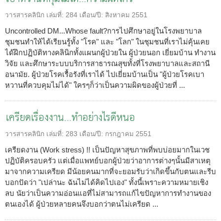
วารสารคลินิก
เล่มที่:
284
เดือน/ปี:
สิงหาคม 2551
Uncontrolled DM...Whose fault?การไปศึกษาอยู่ในโรงพยาบาล
ชุมชนทำให้ได้เรียนรู้ทั้ง "โรค" และ "โลก" ในชุมชนที่เราไม่คุ้นเคย
ได้ฝึกปฏิบัติทางคลินิกทั้งแผนกผู้ป่วยใน ผู้ป่วยนอก เยี่ยมบ้าน ทำงาน
วิจัย และศึกษาระบบบริการสาธารณสุขทั้งที่โรงพยาบาลและสถานี
อนามัย. ผู้ป่วยโรคเรื้อรังที่เราได้ ไปเยี่ยมบ้านเป็น "ผู้ป่วยโรคเบา
หวานที่ควบคุมไม่ได้" ใครๆก็ว่าเป็นความผิดของผู้ป่วยที่ ...
เครียดเรื่องงาน...ทำอย่างไรดีหนอ
วารสารคลินิก
เล่มที่:
283
เดือน/ปี:
กรกฎาคม 2551
เครียดงาน (Work stress) !! เป็นปัญหาสุขภาพที่พบบ่อยมากในเวช
ปฏิบัติครอบครัว แต่เมื่อแพทย์บอกผู้ป่วยว่าอาการต่างๆนั้นมีสาเหตุ
มาจากความเครียด มีน้อยคนมากที่จะยอมรับว่าเกิดขึ้นกับตนและรีบ
บอกปัดว่า "เปล่านะ ฉันไม่ได้คิดไปเอง" ทั้งนี้เพราะความหมายเชิง
ลบ นัยว่าเป็นความอ่อนแอที่ไม่สามารถแก้ไขปัญหาการทำงานของ
ตนเองได้ ผู้ป่วยหลายคนจึงบอกว่าตนไม่เครียด ...