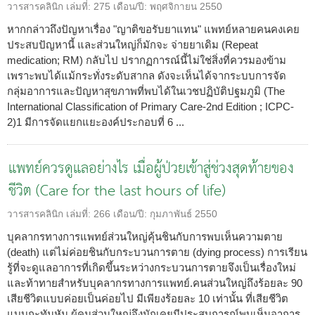
วารสารคลินิก
เล่มที่:
275
เดือน/ปี:
พฤศจิกายน 2550
หากกล่าวถึงปัญหาเรื่อง "ญาติขอรับยาแทน" แพทย์หลายคนคงเคย
ประสบปัญหานี้ และส่วนใหญ่ก็มักจะ จ่ายยาเดิม (Repeat
medication; RM) กลับไป ปรากฏการณ์นี้ไม่ใช่สิ่งที่ควรมองข้าม
เพราะพบได้แม้กระทั่งระดับสากล ดังจะเห็นได้จากระบบการจัด
กลุ่มอาการและปัญหาสุขภาพที่พบได้ในเวชปฏิบัติปฐมภูมิ (The
International Classification of Primary Care-2nd Edition ; ICPC-
2)1 มีการจัดแยกแยะองค์ประกอบที่ 6 ...
แพทย์ควรดูแลอย่างไร เมื่อผู้ป่วยเข้าสู่ช่วงสุดท้ายของ
ชีวิต (Care for the last hours of life)
วารสารคลินิก
เล่มที่:
266
เดือน/ปี:
กุมภาพันธ์ 2550
บุคลากรทางการแพทย์ส่วนใหญ่คุ้นชินกับการพบเห็นความตาย
(death) แต่ไม่ค่อยชินกับกระบวนการตาย (dying process) การเรียน
รู้ที่จะดูแลอาการที่เกิดขึ้นระหว่างกระบวนการตายจึงเป็นเรื่องใหม่
และท้าทายสำหรับบุคลากรทางการแพทย์.คนส่วนใหญ่ถึงร้อยละ 90
เสียชีวิตแบบค่อยเป็นค่อยไป มีเพียงร้อยละ 10 เท่านั้น ที่เสียชีวิต
แบบกะทันหัน ผู้คนส่วนใหญ่จึงมักเคยมีประสบการณ์พบเห็นอาการ