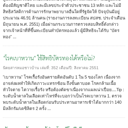
ต้องมีสัญชาติไทย และมีเลขประจำตัวประชาชน 13 หลัก และไม่มี
สิทธิสวัสดิการด้านการรักษาพยาบาลอื่นใดที่รัฐจัดให้ ปัจจุบันมีอยู่
ประมาณ 46.91 ล้านคน (รายงานการลงทะเบียน สปสช. ประจำเดือน
มิถุนายน พ.ศ. 2551) เมื่อผ่านกระบวนการตรวจสอบสิทธิ์ดังกล่าว
จากเจ้าหน้าที่ที่ขึ้นทะเบียนทำบัตรทองแล้ว ผู้มีสิทธิจะได้รับ "บัตร
ทอง" ...
"โรคเบาหวาน" ใช้สิทธิบัตรทองได้หรือไม่?
นิตยสารหมอชาวบ้าน
เล่มที่:
352
เดือน/ปี:
สิงหาคม 2551
"เบาหวาน" โรคเรื้อรังอันตรายติดอันดับ 1 ใน 5 ของโลก เนื่องจาก
อาจส่งผลทำให้เกิดภาวะแทรกซ้อน ถึงขั้นตาบอด โรคกล้ามเนื้อ
หัวใจตาย ไตวายเรื้อรัง หรือต้องตัดขาเนื่องจากแผลเน่าเปื่อย....Tip :
ระดับน้ำตาลในเลือดเท่าไหร่ที่จะบอกว่าเป็นโรคเบาหวาน 1. ตรวจ
พบระดับน้ำตาลในเลือดก่อนรับประทานอาหารเช้าได้มากกว่า 140
มิลลิกรัม/เดซิลิตร 2 ครั้ง ...