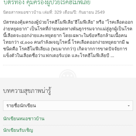
บัตรทอง คุ้มครองผู้ป่วยโรคฮีโมฟีเลีย
นิตยสารหมอชาวบ้าน
เล่มที่:
329
เดือน/ปี:
กันยายน 2549
บัตรทองคุ้มครองผู้ป่วยโรคฮีโมฟีเลีย"ฮีโมฟีเลีย" หรือ "โรคเลือดออก
ง่ายหยุดยาก" เป็นโรคที่ถ่ายทอดทางพันธุกรรมจากแม่สู่ลูกผู้เป็นโรค
นี้เลือดจะออกง่ายและหยุดยาก โดยเฉพาะในข้อหรือกล้ามเนื้อคน
ไทยกว่า ๔,๐๐๐ คนกำลังผจญโรคนี้ โรคเลือดออกง่ายหยุดยากมี ๒
ชนิดคือ โรคฮีโมฟีเลียเอ (พบมากกว่า) เกิดจากการขาดปัจจัยการ
แข็งตัวในเลือดชื่อว่าแฟกเตอร์แปด และโรคฮีโมฟีเลียบี ...
บทความสุขภาพน่ารู้
รายชื่อนักเขียน
นักเขียนหมอชาวบ้าน
นักเขียนรับเชิญ