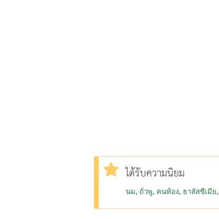
ได้รับความนิยม
นม
ถั่วพู
คนท้อง
ธาลัสซีเมีย