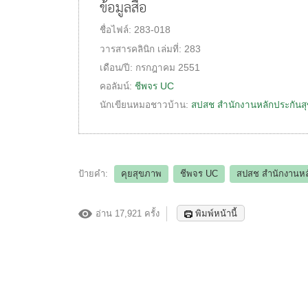
ข้อมูลสื่อ
ชื่อไฟล์:
283-018
วารสารคลินิก
เล่มที่:
283
เดือน/ปี:
กรกฎาคม 2551
คอลัมน์:
ชีพจร UC
นักเขียนหมอชาวบ้าน:
สปสช สำนักงานหลักประกันส
ป้ายคำ:
คุยสุขภาพ
ชีพจร UC
สปสช สำนักงานหล
อ่าน 17,921 ครั้ง
พิมพ์หน้านี้