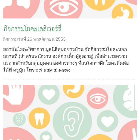
กิจกรรมโยคะเดลิเวอร์รี่
กิจกรรมวันที่
26 พฤศจิกายน 2553
สถาบันโยคะวิชาการ มูลนิธิหมอชาวบ้าน จัดกิจกรรมโยคะนอก
สถานที่ (สำหรับพนักงาน องค์กร เด็ก ผู้สูงอายุ) เพื่ออำนวยความ
สะดวกสำหรับกลุ่มบุคคล องค์กรต่างๆ ที่สนใจการฝึกโยคะติดต่อ
ได้ที่ ครูปุ๋ม โทร.๐๘ ๑๔๙๕ ๑๗๓๐