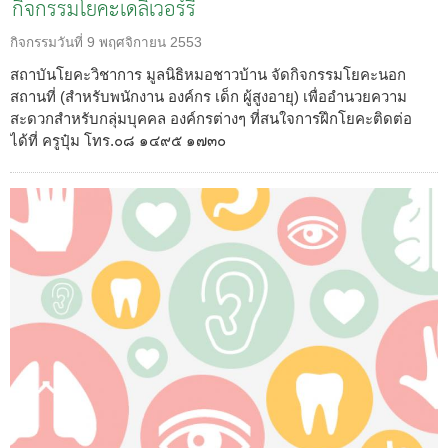
กิจกรรมโยคะเดลิเวอร์รี่
กิจกรรมวันที่
9 พฤศจิกายน 2553
สถาบันโยคะวิชาการ มูลนิธิหมอชาวบ้าน จัดกิจกรรมโยคะนอก
สถานที่ (สำหรับพนักงาน องค์กร เด็ก ผู้สูงอายุ) เพื่ออำนวยความ
สะดวกสำหรับกลุ่มบุคคล องค์กรต่างๆ ที่สนใจการฝึกโยคะติดต่อ
ได้ที่ ครูปุ๋ม โทร.๐๘ ๑๔๙๕ ๑๗๓๐