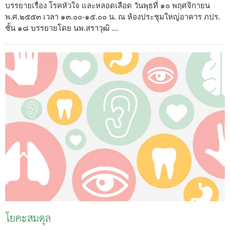
บรรยายเรื่อง โรคหัวใจ และหลอดเลือด วันพุธที่ ๑๐ พฤศจิกายน
พ.ศ.๒๕๕๓ เวลา ๑๓.๐๐-๑๕.๐๐ น. ณ ห้องประชุมใหญ่อาคาร ภปร.
ชั้น ๑๘ บรรยายโดย นพ.สราวุฒิ ...
โยคะสมดุล