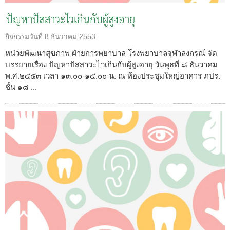
ปัญหาปัสสาวะไวเกินกับผู้สูงอายุ
กิจกรรมวันที่
8 ธันวาคม 2553
หน่วยพัฒนาสุขภาพ ฝ่ายการพยาบาล โรงพยาบาลจุฬาลงกรณ์ จัด
บรรยายเรื่อง ปัญหาปัสสาวะไวเกินกับผู้สูงอายุ วันพุธที่ ๘ ธันวาคม
พ.ศ.๒๕๕๓ เวลา ๑๓.๐๐-๑๕.๐๐ น. ณ ห้องประชุมใหญ่อาคาร ภปร.
ชั้น ๑๘ ...