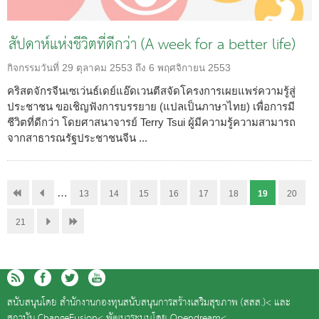
สัปดาห์แห่งชีวิตที่ดีกว่า (A week for a better life)
กิจกรรมวันที่
29 ตุลาคม 2553 ถึง 6 พฤศจิกายน 2553
คริสตจักรจีนเซเว่นธ์เดย์แอ๊ดเวนตีสจัดโครงการเผยแพร่ความรู้สู่
ประชาชน ขอเชิญฟังการบรรยาย (แปลเป็นภาษาไทย) เพื่อการมี
ชีวิตที่ดีกว่า โดยศาสนาจารย์ Terry Tsui ผู้มีความรู้ความสามารถ
จากสาธารณรัฐประชาชนจีน ...
…
13
14
15
16
17
18
19
20
21
สนับสนุนโดย
สำนักงานกองทุนสนับสนุนการสร้างเสริมสุขภาพ (สสส.)<
และ
สถาบัน ChangeFusion<
พัฒนาระบบโดย
Opendream<