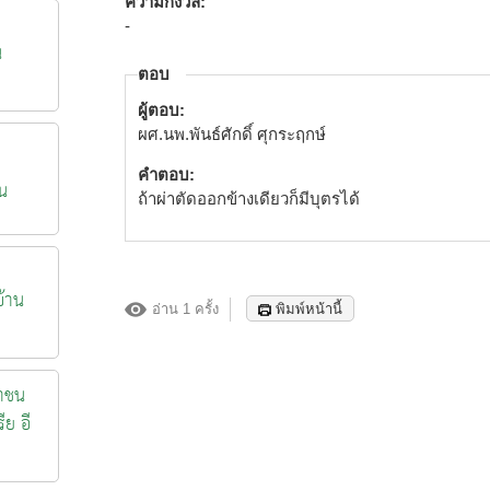
ความกังวล:
-
น
ตอบ
ผู้ตอบ:
ผศ.นพ.พันธ์ศักดิ์ ศุกระฤกษ์
คำตอบ:
น
ถ้าผ่าตัดออกข้างเดียวก็มีบุตรได้
้าน
อ่าน 1 ครั้ง
พิมพ์หน้านี้
าชน
ีย อี