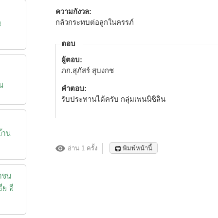
ความกังวล:
น
กลัวกระทบต่อลูกในครรภ์
ตอบ
ผู้ตอบ:
ภก.สุภัสร์ สุบงกช
น
คำตอบ:
รับประทานได้ครับ กลุ่มเพนนิซิลิน
้าน
อ่าน 1 ครั้ง
พิมพ์หน้านี้
าชน
ีย อี