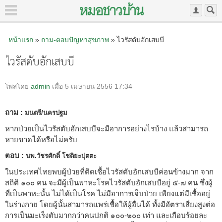
หน้าแรก
»
ถาม-ตอบปัญหาสุขภาพ
» ไวรัสตับอักเสบบี
ไวรัสตับอักเสบบี
โพสโดย
admin
เมื่อ 5 เมษายน 2556 17:34
ถาม :
มนตรี/นครปฐม
หากป่วยเป็นไวรัสตับอักเสบบีจะมีอาการอย่างไรบ้าง แล้วสามารถ
หายขาดได้หรือไม่ครับ
ตอบ :
นพ.วัชรศักดิ์ โชติยะปุตตะ
ในประเทศไทยพบผู้ป่วยที่ติดเชื้อไวรัสตับอักเสบบีค่อนข้างมาก จาก
สถิติ ๑๐๐ คน จะมีผู้เป็นพาหะโรคไวรัสตับอักเสบบีอยู่ ๕-๗ คน ซึ่งผู้
ที่เป็นพาหะนั้น ไม่ได้เป็นโรค ไม่มีอาการเจ็บป่วย เพียงแต่มีเชื้ออยู่
ในร่างกาย โดยผู้นั้นสามารถแพร่เชื้อให้ผู้อื่นได้ ทั้งมีอัตราเสี่ยงสูงต่อ
การเป็นมะเร็งตับมากกว่าคนปกติ ๑๐๐-๒๐๐ เท่า และเกือบร้อยละ