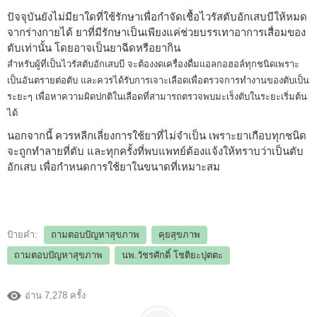
ปัจจุบันยังไม่มียาใดที่ใช้รักษาเพื่อกำจัดเชื้อไวรัสตับอักเสบบีให้หมด
จากร่างกายได้ ยาที่มีรักษาเป็นเพียงแค่ช่วยบรรเทาอาการเสื่อมของ
ตับเท่านั้น โดยอาจเป็นยาฉีดหรือยากิน
สำหรับผู้ที่เป็นไวรัสตับอักเสบบี จะต้องงดเครื่องดื่มแอลกอฮอล์ทุกชนิดเพราะ
เป็นอันตรายต่อตับ และควรได้รับการเจาะเลือดเพื่อตรวจการทำงานของตับเป็น
ระยะๆ เพื่อหาความผิดปกติในเลือดที่สามารถตรวจพบมะเร็งตับในระยะเริ่มต้น
ได้
นอกจากนี้ ควรหลีกเลี่ยงการใช้ยาที่ไม่จำเป็น เพราะยาเกือบทุกชนิด
จะถูกทำลายที่ตับ และทุกครั้งที่พบแพทย์ต้องแจ้งให้ทราบว่าเป็นตับ
อักเสบ เพื่อกำหนดการใช้ยาในขนาดที่เหมาะสม
ป้ายคำ:
ถามตอบปัญหาสุขภาพ
คุยสุขภาพ
ถามตอบปัญหาสุขภาพ
นพ.วัชรศักดิ์ โชติยะปุตตะ
อ่าน 7,278 ครั้ง