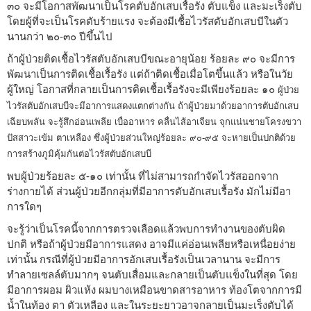
๓๐ จะมีโอกาสพัฒนาเป็นโรคตับอักเสบเรื้อรัง ตับแข็ง และมะเร็งตับ
โดยผู้ที่จะเป็นโรคตับร้ายแรง จะต้องมีเชื้อไวรัสตับอักเสบบีในตัว
นานกว่า ๒๐-๓๐ ปีขึ้นไป
ถ้าผู้ป่วยติดเชื้อไวรัสตับอักเสบบีขณะอายุน้อย ร้อยละ ๙๐ จะมีการ
พัฒนาเป็นการติดเชื้อเรื้อรัง แต่ถ้าติดเชื้อเมื่อโตขึ้นแล้ว หรือในวัย
ผู้ใหญ่ โอกาสที่กลายเป็นการติดเชื้อเรื้อรังจะมีเพียงร้อยละ ๑๐
ผู้ป่วย
ไวรัสตับอักเสบบีจะมีอาการแสดงแตกต่างกัน ถ้าผู้ป่วยมาด้วยอาการตับอักเสบ
เฉียบพลัน จะรู้สึกอ่อนเพลีย เบื่ออาหาร คลื่นไส้อาเจียน จุกแน่นชายโครงขวา
ปัสสาวะเข้ม ตาเหลือง ซึ่งผู้ป่วยส่วนใหญ่ร้อยละ ๙๐-๙๕ จะหายเป็นปกติด้วย
การสร้างภูมิคุ้มกันต่อไวรัสตับอักเสบบี
พบผู้ป่วยร้อยละ ๕-๑๐ เท่านั้น ที่ไม่สามารถกำจัดไวรัสออกจาก
ร่างกายได้ ส่วนผู้ป่วยอีกกลุ่มที่มีอาการตับอักเสบเรื้อรัง มักไม่มีอา
การใดๆ
จะรู้ว่าเป็นโรคนี้จากการตรวจเลือดแล้วพบการทำงานของตับผิด
ปกติ หรือถ้าผู้ป่วยมีอาการแสดง อาจมีแค่อ่อนเพลียหรือเหนื่อยง่าย
เท่านั้น กรณีที่ผู้ป่วยมีอาการอักเสบเรื้อรังเป็นเวลานาน จะมีการ
ทำลายเซลล์ตับมากๆ จนตับเสื่อมและกลายเป็นตับแข็งในที่สุด โดย
มีอาการผอม ผิวแห้ง ผมบางเหมือนขาดสารอาหาร ท้องโตจากการมี
น้ำในท้อง ตา ตัวเหลือง และในระยะยาวอาจกลายเป็นมะเร็งตับได้