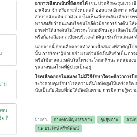
อาการเฉียบพลันที่สังเกตได้
เช่น ปวดศีรษะรุนแรง เฉี
อาเจียน ชัก หรือกระทั่งหมดสติ อ่อนแรง อัมพาต หรือ
น
ลำบากฉับพลัน ตามัวมองไม่เห็นเฉียบพลัน เสียการทร
หากสงสัยว่าตนเองหรือคนใกล้ตัวมีอาการข้างต้น ให
อาจทำให้แรงดันในโพรงกะโหลกศีรษะสูง เลือดไปเลี้
หรือก้อนเลือดกดเบียดบริเวณสำคัญ เช่น ก้านสมอง 
นอกจากนี้ ก้อนเลือดอาจทำลายเนื้อสมองที่สำคัญโดยต
น
นั้น การรักษาผู้ป่วยอย่างเร่งด่วนจึงเป็นสิ่งจำเป็น อ
หรือใช้ยาลดแรงดันในโพรงกะโหลกศีรษะ ลดสมองบวม 
รุนแรงของโรคที่ผู้ป่วยเป็นอยู่
โรคเลือดออกในสมอง ไม่มีวิธีรักษาใดจะดีกว่าการป้อ
้าน
ระวังควบคุมรักษาโรคความดันโลหิตสูงให้เคร่งครัด ลดปัจ
นับเป็นภัยเงียบที่ก่อให้เกิดอันตราย การมีความรู้ค
าชน
ีย อี
ป้ายคำ:
ถามตอบปัญหาสุขภาพ
คุยสุขภาพ
ถามต
นพ.ประจักษ์ ศรีรพีพัฒน์