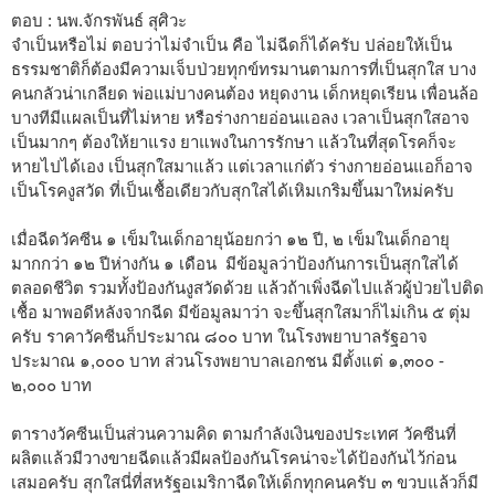
ตอบ : นพ.จักรพันธ์ สุศิวะ
จำเป็นหรือไม่ ตอบว่าไม่จำเป็น คือ ไม่ฉีดก็ได้ครับ ปล่อยให้เป็น
ธรรมชาติก็ต้องมีความเจ็บป่วยทุกข์ทรมานตามการที่เป็นสุกใส บาง
คนกลัวน่าเกลียด พ่อแม่บางคนต้อง หยุดงาน เด็กหยุดเรียน เพื่อนล้อ
บางทีมีแผลเป็นที่ไม่หาย หรือร่างกายอ่อนแอลง เวลาเป็นสุกใสอาจ
เป็นมากๆ ต้องให้ยาแรง ยาแพงในการรักษา แล้วในที่สุดโรคก็จะ
หายไปได้เอง เป็นสุกใสมาแล้ว แต่เวลาแก่ตัว ร่างกายอ่อนแอก็อาจ
เป็นโรคงูสวัด ที่เป็นเชื้อเดียวกับสุกใสได้เหิมเกริมขึ้นมาใหม่ครับ
เมื่อฉีดวัคซีน ๑ เข็มในเด็กอายุน้อยกว่า ๑๒ ปี, ๒ เข็มในเด็กอายุ
มากกว่า ๑๒ ปีห่างกัน ๑ เดือน มีข้อมูลว่าป้องกันการเป็นสุกใสได้
ตลอดชีวิต รวมทั้งป้องกันงูสวัดด้วย แล้วถ้าเพิ่งฉีดไปแล้วผู้ป่วยไปติด
เชื้อ มาพอดีหลังจากฉีด มีข้อมูลมาว่า จะขึ้นสุกใสมาก็ไม่เกิน ๕ ตุ่ม
ครับ ราคาวัคซีนก็ประมาณ ๘๐๐ บาท ในโรงพยาบาลรัฐอาจ
ประมาณ ๑,๐๐๐ บาท ส่วนโรงพยาบาลเอกชน มีตั้งแต่ ๑,๓๐๐ -
๒,๐๐๐ บาท
ตารางวัคซีนเป็นส่วนความคิด ตามกำลังเงินของประเทศ วัคซีนที่
ผลิตแล้วมีวางขายฉีดแล้วมีผลป้องกันโรคน่าจะได้ป้องกันไว้ก่อน
เสมอครับ สุกใสนี่ที่สหรัฐอเมริกาฉีดให้เด็กทุกคนครับ ๓ ขวบแล้วก็มี