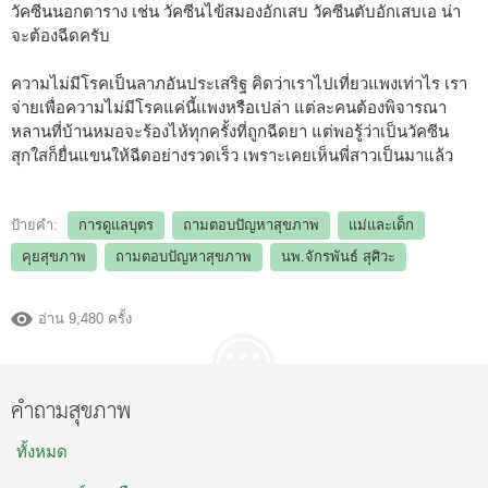
วัคซีนนอกตาราง เช่น วัคซีนไข้สมองอักเสบ วัคซีนตับอักเสบเอ น่า
จะต้องฉีดครับ
ความไม่มีโรคเป็นลาภอันประเสริฐ คิดว่าเราไปเที่ยวแพงเท่าไร เรา
จ่ายเพื่อความไม่มีโรคแค่นี้แพงหรือเปล่า แต่ละคนต้องพิจารณา
หลานที่บ้านหมอจะร้องไห้ทุกครั้งที่ถูกฉีดยา แต่พอรู้ว่าเป็นวัคซีน
สุกใสก็ยื่นแขนให้ฉีดอย่างรวดเร็ว เพราะเคยเห็นพี่สาวเป็นมาแล้ว
ป้ายคำ:
การดูแลบุตร
ถามตอบปัญหาสุขภาพ
แม่และเด็ก
คุยสุขภาพ
ถามตอบปัญหาสุขภาพ
นพ.จักรพันธ์ สุศิวะ
อ่าน 9,480 ครั้ง
คำถามสุขภาพ
ทั้งหมด